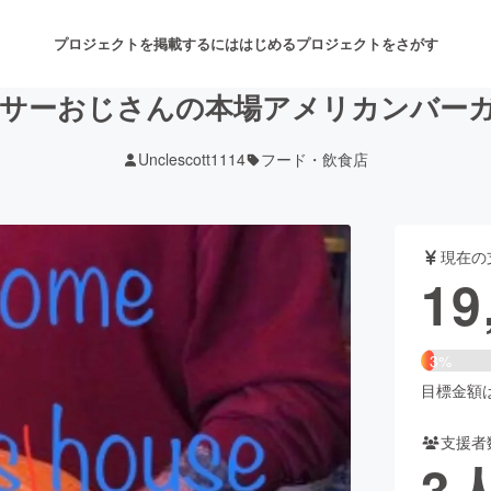
プロジェクトを掲載するには
はじめる
プロジェクトをさがす
ーサーおじさんの本場アメリカンバー
Unclescott1114
フード・飲食店
注目のリターン
注目の新着プロジェクト
募集終了が近いプロジェクト
も
現在の
音楽
舞台・パフォーマンス
19
ゲーム・サービス開発
フード・飲食店
3%
書籍・雑誌出版
アニメ・漫画
目標金額は5
支援者
チャレンジ
ビューティー・ヘルスケ
3