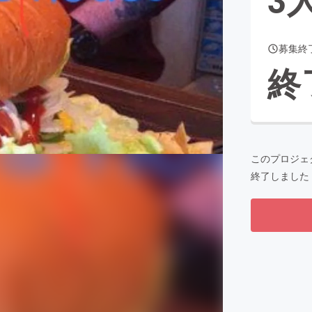
募集終
CAMPFIRE for Social Good
CAMPFIRE Creation
終
CAMPFIREふるさと納税
machi-ya
コミュニティ
このプロジェ
終了しました