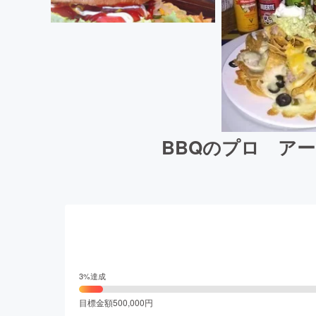
BBQのプロ ア
3
%達成
目標金額
500,000
円