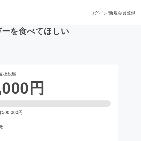
ログイン
/
新規会員登録
ガーを食べてほしい
うすぐ公開されます
支援総額
プロダクト
,000
円
ファッション
スポーツ
00,000円
数
ア
ソーシャルグッド
人