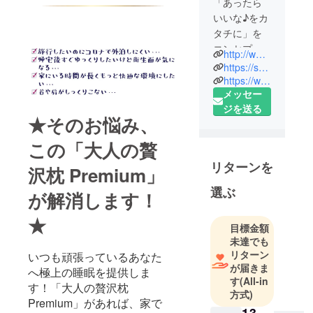
「あったら
いいな♪をカ
タチに」を
コンセプト
http://www.show-pla.co.jp/
に商品作り
https://show-planet.stores.jp/
を進めてい
https://www.rakuten.co.jp/showwindow/
メッセー
ます。
ジを送る
★そのお悩み、
お取引先様
や消費者様
この「大人の贅
からの声、
リターンを
沢枕 Premium」
日々の暮ら
しの中での
選ぶ
が解消します！
気づきから
ヒントとな
★
目標金額
ることも多
未達でも
いのです
リターン
いつも頑張っているあなた
が、作り手
が届きま
へ極上の睡眠を提供しま
の自己満足
す
(All-in
す！「大人の贅沢枕
方式)
ではなく、
Premium」があれば、家で
使ってよ
13,