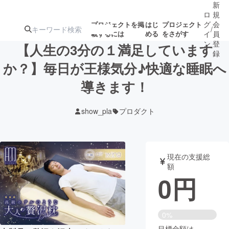
新
ロ
規
グ
会
プロジェクトを掲
はじ
プロジェクト
/
載するには
める
をさがす
イ
員
ン
登
【人生の3分の１満足しています
録
か？】毎日が王様気分♪快適な睡眠へ
導きます！
人気のプロ
注目のリ
注目の新着プロ
募集終了が近いプ
もうすぐ公開
ジェクト
ターン
ジェクト
ロジェクト
されます
show_pla
プロダクト
アート・写真
音楽
現在の支援総
テクノロジー・ガジェット
ゲーム・サ
額
0
円
映像・映画
書籍・雑誌
0%
ビジネス・起業
チャレンジ
目標金額は