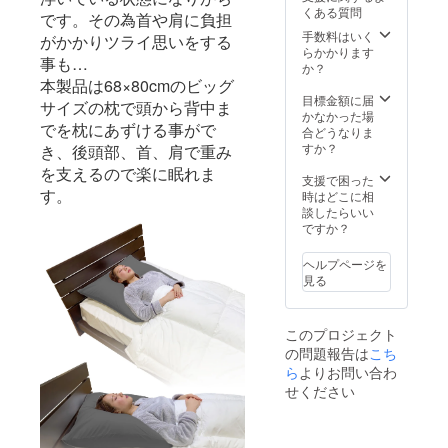
くある質問
です。その為首や肩に負担
手数料はいく
がかかりツライ思いをする
らかかります
事も…
か？
本製品は68×80cmのビッグ
目標金額に届
サイズの枕で頭から背中ま
かなかった場
でを枕にあずける事がで
合どうなりま
すか？
き、後頭部、首、肩で重み
を支えるので楽に眠れま
支援で困った
す。
時はどこに相
談したらいい
ですか？
ヘルプページを
見る
このプロジェクト
の問題報告は
こち
ら
よりお問い合わ
せください