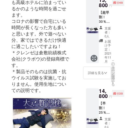
も高級ホテルに泊まってい
残り40
800
かったと
円
るかのような時間を過ごせ
思っていた
【超早
ます。
割！
だける快適
コロナの影響で自宅にいる
30％OF
な暮らしを
F】 大
時間が長くなった方も多い
支援
サポートで
人の贅
者：
と思います。外で遊べない
沢枕×
きるような
0人
分、家ではできるだけ快適
１個 ・
お届
商品を提供
完成し
け予
に過ごしたいですよね！
したいと考
た枕×１
定：
＊クレンゼは倉敷紡績株式
（一般
2021
えていま
年11
販売価
会社(クラボウ)の登録商標で
こ
す。
月
格
の
す。
リ
19,800
タ
ー
＊製品そのものは抗菌・抗
円） →
ン
詳細を見る
※OEM・オリ
を
カバー
ウイルス試験を実施してお
選
択
ジナルな
はス
す
りません。使用生地につい
る
モー
ど、ご要望
ての説明です。
14,
キーグ
があれば、
残り30
レー／
800
円
お気軽にお
ジェッ
【早
トブ
問い合せく
割！
ラック
ださい。
25％OF
の2色か
F】 大
らお好
支援
人の贅
きな色
者：
沢枕×
をお選
0人