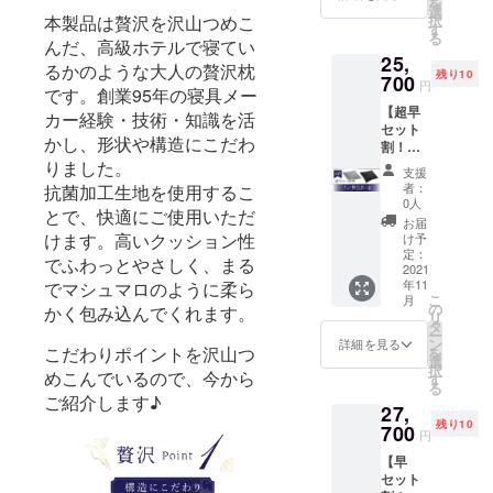
を
円） →
選
択
本製品は贅沢を沢山つめこ
カバー
す
る
はス
んだ、高級ホテルで寝てい
25,
モー
るかのような大人の贅沢枕
残り10
キーグ
700
円
です。創業95年の寝具メー
レー／
【超早
ジェッ
カー経験・技術・知識を活
セット
トブ
かし、形状や構造にこだわ
割！
ラック
35％OF
りました。
の2色か
支援
F】 大
らお好
者：
抗菌加工生地を使用するこ
人の贅
きな色
0人
とで、快適にご使用いただ
沢枕× 2
をお選
お届
個 ・完
びいた
けます。高いクッション性
け予
成した
だけま
定：
でふわっとやさしく、まる
枕
2021
す。
年11
でマシュマロのように柔ら
×2（一
（本体
こ
月
般販売
の色は
の
かく包み込んでくれます。
リ
価格
ホワイ
タ
ー
19,800
トのみ
ン
詳細を見る
こだわりポイントを沢山つ
を
円） →
です）
選
択
カバー
めこんでいるので、今から
す
る
はス
ご紹介します♪
27,
モー
残り10
キーグ
700
円
レー／
【早
ジェッ
セット
トブ