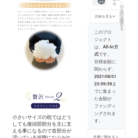
枕
（本体
こ
月
×2（一
の色は
の
リ
般販売
ホワイ
タ
ー
価格
トのみ
ン
詳細を見る
を
19,800
です）
選
択
円） →
す
る
カバー
このプロ
はス
ジェクト
モー
キーグ
は、
All-In方
レー／
式
です。
ジェッ
トブ
目標金額に
ラック
関わらず、
の2色か
らお好
2021/08/31
きな色
23:59:59
ま
をお選
びいた
でに集まっ
だけま
た金額が
す。
（本体
ファンディ
の色は
ングされま
ホワイ
小さいサイズの枕ではどう
トのみ
す。
しても後頭部部分を主に支
です）
える事になるので首部分が
浮いている状態になりがち
支援に関するよ