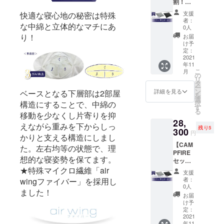
割！
ラック
30％OF
の2色か
支援
快適な寝心地の秘密は特殊
F】 大
らお好
者：
な中綿と立体的なマチにあ
人の贅
きな色
0人
沢枕× 2
をお選
り！
お届
個 ・完
びいた
け予
成した
だけま
定：
枕
2021
す。
年11
×2（一
（本体
こ
月
般販売
の色は
の
リ
価格
ホワイ
タ
ー
19,800
トのみ
ン
詳細を見る
ベースとなる下層部は2部屋
を
円） →
です）
選
択
構造にすることで、中綿の
カバー
す
る
はス
移動を少なくし片寄りを抑
28,
モー
えながら重みを下からしっ
残り5
キーグ
300
円
かりと支える構造にしまし
レー／
【CAM
ジェッ
た。左右均等の状態で、理
PFIRE
トブ
想的な寝姿勢を保てます。
セット
ラック
割！
★特殊マイクロ繊維「air
の2色か
支援
25％OF
らお好
者：
wingファイバー」を採用し
F】 大
きな色
0人
ました！
人の贅
をお選
お届
沢枕× 2
びいた
け予
個 ・完
だけま
定：
成した
2021
す。
年11