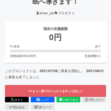
眠へ導きます！
show_pla
プロダクト
現在の支援総額
0
円
終了
0
%達成
目標金額
200,000
円
支援者数
0
人
このプロジェクトは、
2021/07/28
に募集を開始し、
2021/08/31
に募集を終了しました
もう一度プロジェクトをやってほしい
ポスト
シェア
LINEで送る
URLコピー
埋め込み
QRコード