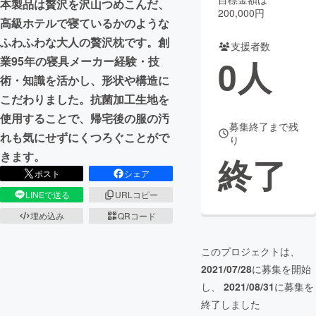
本製品は贅沢を沢山つめこんだ、
200,000円
高級ホテルで寝ているかのような
まちづくり・地域活性化
ふわふわな大人の贅沢枕です。創
支援者数
0
人
業95年の寝具メーカー経験・技
CAMPFIRE for Social Good
CAMPFIRE Creation
術・知識を活かし、形状や構造に
CAMPFIREふるさと納税
machi-ya
コミュニティ
こだわりました。抗菌加工生地を
使用することで、帰宅後の服の汚
募集終了まで残
れも気にせずにくつろぐことがで
り
きます。
終了
ポスト
シェア
LINEで送る
URLコピー
埋め込み
QRコード
このプロジェクトは、
2021/07/28
に募集を開始
し、
2021/08/31
に募集を
終了しました