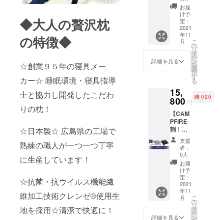
１個 ・
びいた
お届
完成し
だけま
け予
◆大人の贅沢枕
た枕×１
す。
定：
（一般
2021
（本体
年11
販売価
の色は
の特徴◆
こ
月
格
ホワイ
の
リ
19,800
トのみ
タ
ー
円） →
です）
ン
詳細を見る
を
☆創業９５年の寝具メー
カバー
選
択
はス
す
カー☆ 睡眠環境・寝具指導
る
モー
15,
キーグ
士と協力し開発したこだわ
残り20
レー／
800
円
ジェッ
りの枕！
【CAM
トブ
PFIRE
ラック
割！
☆日本製☆ 広島県の工場で
の2色か
20％OF
らお好
支援
熟練の職人が一つ一つ丁寧
F】 大
きな色
者：
人の贅
をお選
0人
に生産しています！
沢枕×
びいた
お届
１個 ・
だけま
け予
完成し
す。
定：
☆抗菌・抗ウイルス機能繊
た枕×１
2021
（本体
年11
（一般
の色は
維加工技術クレンゼ®使用生
こ
月
販売価
ホワイ
の
リ
格
トのみ
地を採用☆清潔で快適に！
タ
ー
19,800
です）
ン
詳細を見る