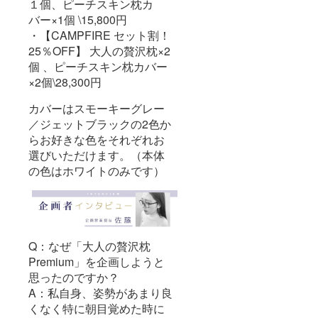
１個、ピーチスキン枕カ
バー×1個 \15,800円
・【CAMPFIRE セット割！
25％OFF】 大人の贅沢枕×2
個 、ピーチスキン枕カバー
×2個\28,300円
カバーはスモーキーグレー
／ジェットブラックの2色か
らお好きな色をそれぞれお
選びいただけます。（本体
の色はホワイトのみです）
Q：なぜ「大人の贅沢枕
Premium」を企画しようと
思ったのですか？
A：私自身、姿勢があまり良
くなく特に朝目覚めた時に