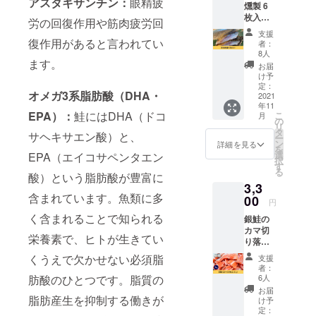
アスタキサンチン：
眼精疲
燻製 6
枚入り
労の回復作用や筋肉疲労回
をお届
支援
けしま
復作用があると言われてい
者：
す。 ※
8人
ます。
送料込
お届
みのお
け予
値段で
定：
オメガ3系脂肪酸（DHA・
す。
2021
年11
EPA）
：
鮭にはDHA（ドコ
こ
月
の
リ
タ
サヘキサエン酸）と、
ー
ン
詳細を見る
を
選
EPA（エイコサペンタエン
択
す
る
酸）という脂肪酸が豊富に
3,3
含まれています。魚類に多
00
円
く含まれることで知られる
銀鮭の
カマ切
栄養素で、ヒトが生きてい
り落と
し 1kg
くうえで欠かせない必須脂
支援
をお届
者：
けしま
肪酸のひとつです。脂質の
6人
す。 ※
お届
送料込
脂肪産生を抑制する働きが
け予
みのお
定：