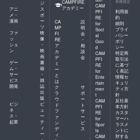
各種規定
CAMPFIRE
ジ
CAM
アカデミー
アニ
ス
利用規
PFI
メ・
ポ
約
RE
漫画
ー
CA
説
細則
for
ツ
MP
明
プライ
Soci
ファ
映
FI
会
バシー
al
ッ
像
RE
・
ポリ
Goo
ショ
・
ア
相
シー
d
ン
映
カ
談
特定商
CAM
画
デ
会
取引法
PFI
ゲー
書
ミ
に基づ
RE
ム・
籍
ー
く表記
for
サー
・
と
情報セ
Ente
ビス
雑
は
キュリ
rtain
開発
誌
ク
サ
ティ方
men
出
ラ
ポ
針
t
版
ウ
ー
反社基
CAM
ビジ
ビ
ド
ト
本方針
PFI
ネ
ュ
フ
サ
カスタ
RE
ス・
ー
ァ
ー
マーハ
for
起業
テ
ン
ビ
ラスメ
Spor
ィ
デ
ス
ントに
ts
ー
ィ
対する
CAM
・