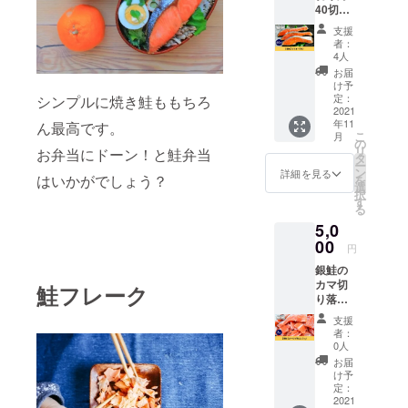
40切を
お届け
支援
しま
者：
す。 ※
4人
送料込
お届
みのお
け予
値段で
定：
シンプルに焼き鮭ももちろ
す。
2021
年11
ん最高です。
こ
月
の
リ
お弁当にドーン！と鮭弁当
タ
ー
ン
詳細を見る
はいかがでしょう？
を
選
択
す
る
5,0
00
円
銀鮭の
カマ切
鮭フレーク
り落と
し 2kg
支援
をお届
者：
けしま
0人
す。 ※
お届
送料込
け予
みのお
定：
値段で
2021