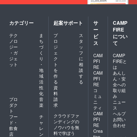
カテゴリー
起案サポート
サ
CAMP
ー
FIRE
テク
ま
プ
ス
ビ
につい
ノロ
ち
ロ
タ
ス
て
ジー
づ
ジ
ッ
・ガ
く
ェ
フ
CAM
CAMP
ジェ
り
ク
に
PFI
FIREと
ット
・
ト
相
RE
は
地
を
談
CAM
あんし
域
作
す
PFI
ん・安
活
る
る
RE
全への
性
資
コ
取り組
化
料
ミュ
み
プロ
音
請
ニ
ニュー
ダク
楽
求
ティ
ス
ト
CAM
ヘルプ
クラウドファ
フー
チ
PFI
お問い
ンディングの
ド・
ャ
RE
合わせ
ノウハウを無
飲食
レ
Crea
料で学ぼう
店
ン
tion