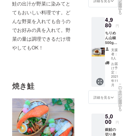
ン
詳細を見る
鮭の出汁が野菜に染みてと
を
選
択
す
てもおいしい料理です。ど
る
4,9
んな野菜を入れても合うの
80
円
でお好みの具を入れて。野
ちりめ
ん山椒
菜の量は調理できるだけ増
500gを
やしてもOK！
お届け
支援
しま
者：
す。 ※
0人
送料込
お届
みのお
け予
値段で
定：
す。
2021
年11
焼き鮭
こ
月
の
リ
タ
ー
ン
詳細を見る
を
選
択
す
る
5,0
00
円
銀鮭の
切り身