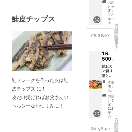
切、西
お届
京漬け
け予
1kgを
定：
セット
2021
鮭皮チップス
年11
でお届
こ
月
けしま
の
リ
す。 ※
タ
ー
送料込
ン
詳細を見る
を
みのお
選
択
値段で
す
る
す。
16,
500
円
銀鮭カ
マ切り
落とし
鮭フレークを作った皮は鮭
1kg、銀
支援
鮭切り
者：
皮チップス に！
身 20
0人
切、西
お届
皮だけ揚げればお父さんの
京漬け
け予
1kg、鯖
定：
ヘルシーなおつまみに！
の燻製6
2021
年11
枚入
こ
月
り、ち
の
リ
りめん
タ
ー
山椒
ン
詳細を見る
を