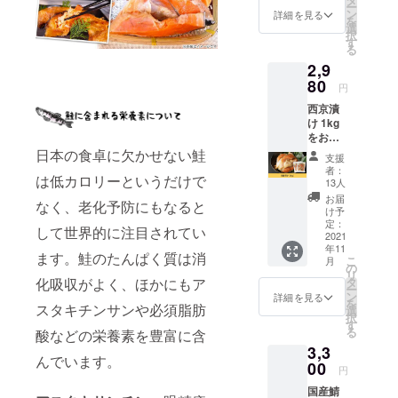
ー
ン
詳細を見る
を
選
択
す
る
2,9
80
円
西京漬
け 1kg
をお届
けしま
日本の食卓に欠かせない鮭
支援
す。 ※
者：
は低カロリーというだけで
送料込
13人
みのお
お届
なく、老化予防にもなると
値段で
け予
す。
定：
して世界的に注目されてい
2021
年11
ます。鮭のたんぱく質は消
こ
月
の
リ
化吸収がよく、ほかにもア
タ
ー
ン
詳細を見る
を
スタキチンサンや必須脂肪
選
択
す
る
酸などの栄養素を豊富に含
3,3
んでいます。
00
円
国産鯖