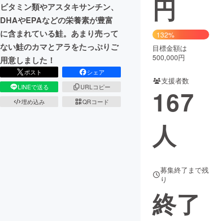
円
ビタミン類やアスタキサンチン、
まちづくり・地域活性化
DHAやEPAなどの栄養素が豊富
に含まれている鮭。あまり売って
132%
ない鮭のカマとアラをたっぷりご
目標金額は
CAMPFIRE for Social Good
CAMPFIRE Creation
500,000円
用意しました！
CAMPFIREふるさと納税
machi-ya
コミュニティ
ポスト
シェア
支援者数
LINEで送る
URLコピー
167
埋め込み
QRコード
人
募集終了まで残
り
終了