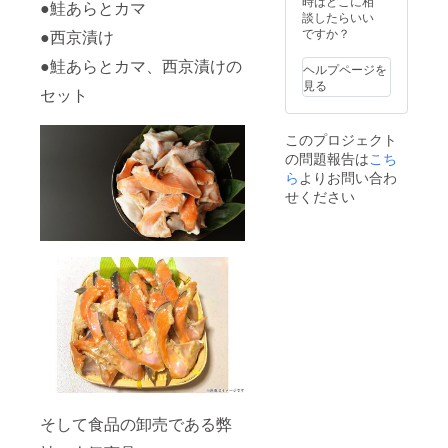
時はどこに相
●鮭あらとカマ
談したらいい
ですか？
●西京漬け
●鮭あらとカマ、西京漬けの
ヘルプページを
見る
セット
このプロジェクト
の問題報告は
こち
ら
よりお問い合わ
せください
そして食品の卸売である弊