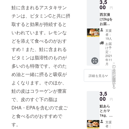
3,5
00
鮭に含まれるアスタキサン
円
西京漬
チンは、ビタミンCと共に摂
け2kgを
取すると効果が持続すると
お届け
しま
支援
いわれています。レモンな
す。 ※
者：
送料込
19人
どを添えて食べるのがおす
みのお
お届
値段で
け予
すめ！また、鮭に含まれる
す。
定：
2021
ビタミンは脂溶性のものが
年11
こ
月
多いのも特徴です。そのた
の
リ
タ
ー
め油と一緒に摂ると吸収が
ン
詳細を見る
を
選
よくなります。そのほか、
択
す
る
鮭の皮はコラーゲンが豊富
3,5
00
で、皮のすぐ下の脂は
円
鮭あら
DHA・EPAを含むので皮ご
とカマ
と食べるのがおすすめで
1kg、西
京漬け
支援
す。
1kgを
者：