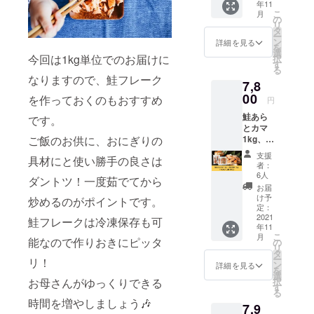
年11
す。
こ
月
の
リ
タ
ー
ン
詳細を見る
を
選
今回は1kg単位でのお届けに
択
す
る
なりますので、鮭フレーク
7,8
00
を作っておくのもおすすめ
円
鮭あら
です。
とカマ
1kg、西
ご飯のお供に、おにぎりの
京漬け
支援
具材にと使い勝手の良さは
1kg、ち
者：
りめん
6人
ダントツ！一度茹でてから
山椒
お届
500ｇを
け予
炒めるのがポイントです。
セット
定：
でお届
2021
鮭フレークは冷凍保存も可
年11
けしま
こ
月
す。 ※
能なので作りおきにピッタ
の
リ
送料込
タ
ー
リ！
みのお
ン
詳細を見る
を
値段で
選
択
お母さんがゆっくりできる
す。
す
る
時間を増やしましょう🎶
7,9