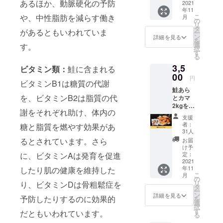
あるほか、動脈硬化の予防
値段で
2021
年11
す。
や、中性脂肪を減らす働き
こ
月
の
リ
タ
があるともいわれていま
ー
ン
詳細を見る
を
選
す。
択
す
る
3,5
ビタミン類：
鮭に含まれる
00
円
ビタミンB1は糖質の代謝
鮭あら
を、ビタミンB2は脂質の代
とカマ
2kgをお
謝をそれぞれ助け、体内の
届けし
支援
ます。
者：
糖と脂質を燃やす効果があ
※送料込
31人
みのお
るとされています。さら
お届
値段で
け予
す。
に、ビタミンAは発育を促進
定：
2021
年11
したり肌の健康を維持した
こ
月
の
リ
り、ビタミンDは骨粗鬆症を
タ
ー
ン
詳細を見る
予防したりするのに効果的
を
選
択
す
だともいわれています。
る