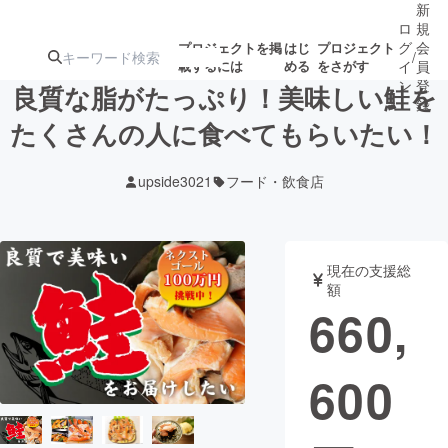
新
ロ
規
グ
会
プロジェクトを掲
はじ
プロジェクト
/
載するには
める
をさがす
イ
員
ン
登
良質な脂がたっぷり！美味しい鮭を
録
たくさんの人に食べてもらいたい！
人気のプロ
注目のリ
注目の新着プロ
募集終了が近いプ
もうすぐ公開
upside3021
フード・飲食店
ジェクト
ターン
ジェクト
ロジェクト
されます
アート・写真
音楽
現在の支援総
額
660,
テクノロジー・ガジェット
ゲーム・サ
600
映像・映画
書籍・雑誌
ビジネス・起業
チャレンジ