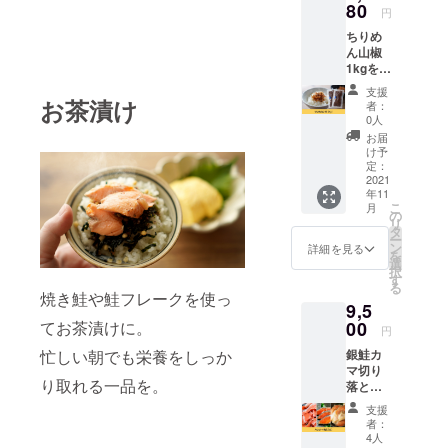
80
円
ちりめ
ん山椒
1kgをお
届けし
支援
ます。
お茶漬け
者：
※送料込
0人
みのお
お届
値段で
け予
す。
定：
2021
年11
こ
月
の
リ
タ
ー
ン
詳細を見る
を
選
択
す
る
焼き鮭や鮭フレークを使っ
9,5
てお茶漬けに。
00
円
忙しい朝でも栄養をしっか
銀鮭カ
マ切り
り取れる一品を。
落とし
1kg、銀
支援
鮭切り
者：
身 20
4人