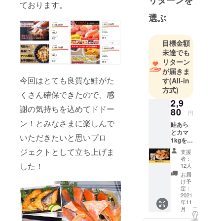
リターンを
ております。
選ぶ
目標金額
未達でも
リターン
が届きま
今回はとても良質な鮭がた
す
(All-in
方式)
くさん確保できたので、感
2,9
謝の気持ちを込めてドドー
80
円
ン！とみなさまに楽しんで
鮭あら
とカマ
いただきたいと思いプロ
1kgをお
届けし
ジェクトとして立ち上げま
支援
ます。
者：
※送料込
した！
12人
みのお
お届
値段で
け予
す。
定：
2021
年11
こ
月
の
リ
タ