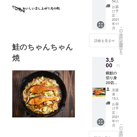
セット
54人
でお届
お届
けしま
け予
す。 ※
定：
送料込
2021
年11
みのお
こ
月
値段で
の
リ
す。
タ
ー
ン
詳細を見る
を
鮭のちゃんちゃん
選
択
す
る
焼
3,5
00
円
銀鮭の
切り身
20切を
お届け
支援
しま
者：
す。 ※
15人
送料込
お届
みのお
け予
値段で
定：
す。
2021
年11
こ
月
の
リ
タ
ー