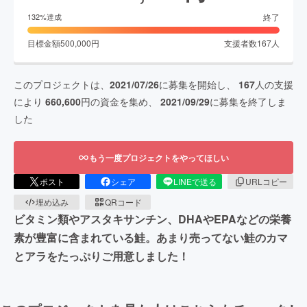
終了
132
%達成
目標金額
500,000
円
支援者数
167
人
このプロジェクトは、
2021/07/26
に募集を開始し、
167
人の支援
により
660,600
円の資金を集め、
2021/09/29
に募集を終了しま
した
もう一度プロジェクトをやってほしい
ポスト
シェア
LINEで送る
URLコピー
埋め込み
QRコード
ビタミン類やアスタキサンチン、DHAやEPAなどの栄養
素が豊富に含まれている鮭。あまり売ってない鮭のカマ
とアラをたっぷりご用意しました！