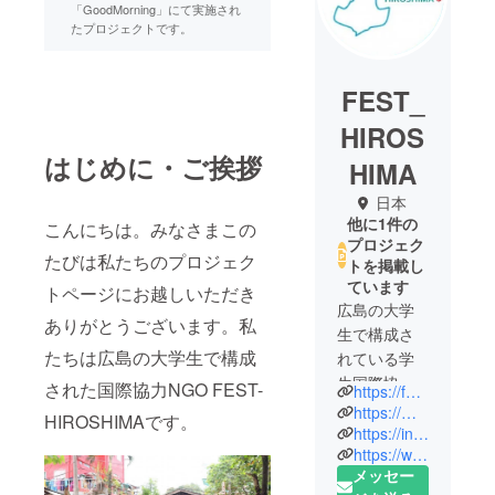
「GoodMorning」にて実施され
たプロジェクトです。
FEST_
HIROS
はじめに・ご挨拶
HIMA
日本
他に1件の
こんにちは。みなさまこの
プロジェク
たびは私たちのプロジェク
トを掲載し
ています
トページにお越しいただき
広島の大学
ありがとうございます。私
生で構成さ
たちは広島の大学生で構成
れている学
生国際協力
された国際協力NGO FEST-
https://fest-hiroshima.wixsite.com/-ngo
団体です。
https://mobile.twitter.com/festhiroshima
HIROSHIMAです。
10月16日～
https://instagram.com/fest_hiroshima10?igshid=YmMyMTA2M2Y=
https://www.facebook.com/festhiroshima/
11月30日ま
メッセー
でクラウド