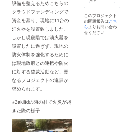
す。
設備を整えるためこちらの
中紙：
１）フ
【素
合成紙
ルカ
クラウドファンディングで
材】綿
ラー、
このプロジェクト
100%
本文無
資金を募り、現地に11台の
の問題報告は
こち
【サイ
地
ズ】 本
ら
よりお問い合わ
消火器を設置致しました。
体サイ
せください
ズ
しかし現段階では消火器を
(mm):3
60 ×
設置したに過ぎず、現地の
370 ×
防火体制を強化するために
マチ 手
持ちサ
は現地政府との連携や防火
イズ
（mm):
に対する啓蒙活動など、更
110 25
× 560
なるプロジェクトの進展が
求められます。
※Bakilidの隣の村で火災が起
きた際の様子