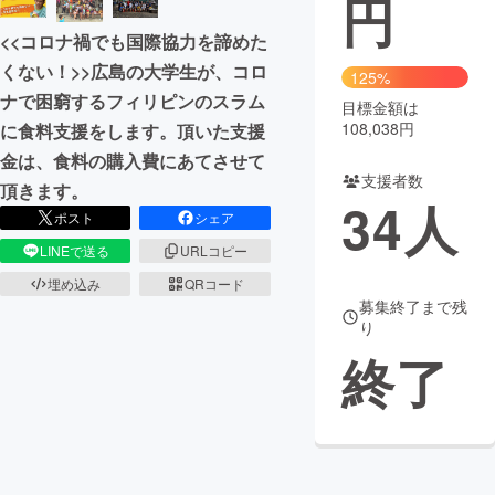
円
<<コロナ禍でも国際協力を諦めた
まちづくり・地域活性化
くない！>>広島の大学生が、コロ
125%
ナで困窮するフィリピンのスラム
目標金額は
CAMPFIRE for Social Good
CAMPFIRE Creation
108,038円
に食料支援をします。頂いた支援
CAMPFIREふるさと納税
machi-ya
コミュニティ
金は、食料の購入費にあてさせて
支援者数
頂きます。
34
人
ポスト
シェア
LINEで送る
URLコピー
埋め込み
QRコード
募集終了まで残
り
終了