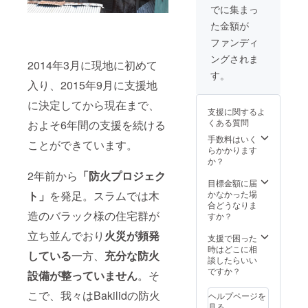
めた手
せて頂
材】 用
でに集まっ
書き
きま
紙：
た金額が
メッ
す。プ
アート
セージ
ロジェ
ポスト
ファンディ
をデー
クトが
（表
ングされま
タ化
終了し
紙・裏
2014年3月に現地に初めて
し、
た際に
表
す。
メール
は、現
入り、2015年9月に支援地
紙）、
に添付
地の住
上質紙
に決定してから現在まで、
してお
民の写
（本
支援に関するよ
送りさ
真・動
文）
くある質問
およそ6年間の支援を続ける
せて頂
画と併
ページ
きま
せて活
手数料はいく
数：
ことができています。
す。プ
動報告
らかかります
80P（4
ロジェ
もさせ
か？
0枚）
クトが
ていた
リング
2年前から
「防火プロジェク
終了し
だきま
目標金額に届
カ
た際に
す。
かなかった場
ト」
を発足。スラムでは木
ラー：
は、現
【素
合どうなりま
シル
地の住
造のバラック様の住宅群が
材】 原
すか？
バー 印
民の写
材料：
刷方
立ち並んでおり
火災が頻発
真・動
PP / AS
支援で困った
式：イ
画と併
他 容
時はどこに相
ンク
している
一方、
充分な防火
せて活
量：
談したらいい
ジェッ
動報告
350ml
ですか？
ト方式
設備が整っていません
。そ
もさせ
耐熱温
印刷：
ていた
度：
表紙
こで、我々はBakilidの防火
ヘルプページを
だきま
100℃
（表
見る