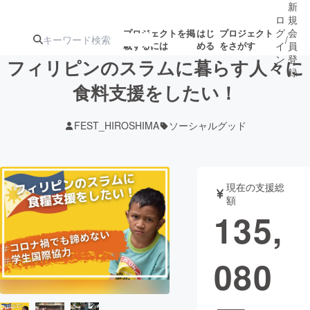
新
ロ
規
グ
会
プロジェクトを掲
はじ
プロジェクト
/
載するには
める
をさがす
イ
員
ン
登
フィリピンのスラムに暮らす人々に
録
食料支援をしたい！
人気のプロ
注目のリ
注目の新着プロ
募集終了が近いプ
もうすぐ公開
FEST_HIROSHIMA
ソーシャルグッド
ジェクト
ターン
ジェクト
ロジェクト
されます
アート・写真
音楽
現在の支援総
額
135,
テクノロジー・ガジェット
ゲーム・サ
080
映像・映画
書籍・雑誌
ビジネス・起業
チャレンジ