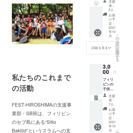
ロジェ
支援
いたイ
ラが印
クトが
者：
ラスト
象的な
終了し
5人
をもと
デザイ
た際に
お届
に作製
ンに
は、現
け予
したハ
なって
定：
地の住
ンドタ
2021
いま
民の写
年10
オルで
す。 ま
真・動
こ
月
す。シ
た、ご
の
画と併
リ
ンプル
支援い
タ
せて活
ー
でかわ
ただい
ン
動報告
詳細を見る
を
いらし
た方に
選
もさせ
択
い恐竜
は感謝
す
ていた
る
がポイ
の気持
だきま
3,0
ントに
ちを込
す。 寸
なって
00
めた手
法
円
私たちのこれまで
いま
書き
(mm)：
フィリ
す。 ま
メッ
100 x
ピンの
た、ご
セージ
の活動
148
子供た
支援い
をデー
ちが書
ただい
タ化
支援
いたイ
た方に
し、
者：
ラスト
は感謝
FEST-HIROSHIMAの支援事
メール
7人
をもと
の気持
に添付
お届
業部・SB班は、フィリピン
に作製
ちを込
してお
け予
したリ
めた手
定：
送りさ
のセブ島にある“Sitio
ング
2021
書き
せて頂
年10
ノート
メッ
きま
Bakilid”というスラムへの支
こ
月
です。
セージ
の
す。プ