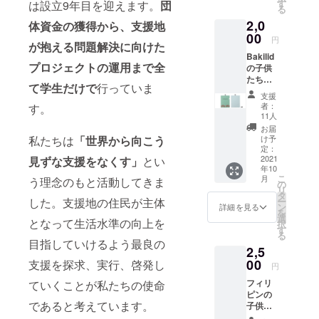
人への
す
は設立9年目を迎えます。
団
る
贈り物
2,0
とし
体資金の獲得から、支援地
て、ぜ
00
円
が抱える問題解決に向けた
ひお使
Bakilid
いくだ
プロジェクトの運用まで全
の子供
さい。
たちが
また、
て学生だけで
行っていま
書いた
ご支援
支援
イラス
いただ
者：
す。
トを基
いた方
11人
に作製
には感
お届
したA4
謝の気
け予
私たちは
「世界から向こう
クリア
持ちを
定：
ファイ
2021
見ずな支援をなくす」
とい
込めた
年10
ルで
手書き
こ
月
う理念のもと活動してきま
す。中
メッ
の
リ
央には
セージ
タ
ー
した。支援地の住民が主体
ビサヤ
をデー
ン
詳細を見る
を
語で
タ化
選
となって生活水準の向上を
択
happy
し、
す
る
を意味
メール
目指していけるよう最良の
2,5
する
に添付
「Malip
00
してお
支援を探求、実行、啓発し
円
ayon」
送りさ
フィリ
ていくことが私たちの使命
が書か
せて頂
ピンの
れてお
きま
であると考えています。
子供た
り、奇
す。プ
ちが書
麗なバ