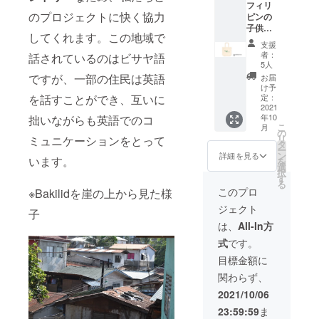
フィリ
背景
をデー
材：綿
外装：
のプロジェクトに快く協力
ピンの
に、子
タ化
100%
個別 PP
子供た
供たち
し、
袋
してくれます。この地域で
ちが書
が書い
メール
支援
いたイ
た美し
に添付
者：
話されているのはビサヤ語
ラスト
いバラ
してお
5人
をもと
をプリ
送りさ
ですが、一部の住民は英語
お届
に作製
ントし
せて頂
け予
したA4
を話すことができ、互いに
まし
定：
きま
サイズ
2021
た。 ま
す。プ
年10
拙いながらも英語でのコ
のトー
た、ご
ロジェ
こ
月
トバッ
支援い
の
クトが
リ
ミュニケーションをとって
クで
ただい
タ
終了し
ー
す。可
た方に
ン
た際に
詳細を見る
います。
を
愛らし
は感謝
選
は、現
択
い恐竜
の気持
す
地の住
る
がポイ
ちを込
民の写
このプロ
※Bakilidを崖の上から見た様
ントに
めた手
真・動
ジェクト
なって
書き
子
画と併
いま
メッ
せて活
は、
All-In方
す。 ま
セージ
動報告
式
です。
た、ご
をデー
もさせ
支援い
タ化
ていた
目標金額に
ただい
し、
だきま
関わらず、
た方に
メール
す。
は感謝
に添付
【サイ
2021/10/06
の気持
してお
ズ】A5
23:59:59
ま
ちを込
送りさ
【素