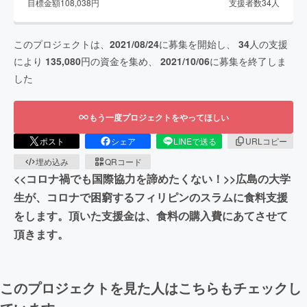
目標金額
108,038
円
支援者数
34
人
このプロジェクトは、
2021/08/24
に募集を開始し、
34
人の支援
により
135,080
円の資金を集め、
2021/10/06
に募集を終了しま
した
もう一度プロジェクトをやってほしい
ポスト
シェア
LINEで送る
URLコピー
埋め込み
QRコード
<<コロナ禍でも国際協力を諦めたくない！>>広島の大学
生が、コロナで困窮するフィリピンのスラムに食料支援
をします。頂いた支援金は、食料の購入費にあてさせて
頂きます。
このプロジェクトを見た人はこちらもチェックし