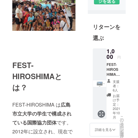
ジを送る
ファンディ
ングを実施
していま
す！
リターンを
皆さまの温
かいご支援
選ぶ
お待ちして
おります！
1,0
00
円
FEST-
FEST-
HIROS
HIROSHIMAと
HIMAが
渡航に
支援
行った
は？
者：
際に撮
6人
影した
お届
フィリ
け予
ピンの
FEST-HIROSHIMA は
広島
定：
風景を
2021
市立大学の学生で構成され
年10
ポスト
こ
月
カード
の
ている国際協力団体
です。
リ
にしま
タ
ー
した。
ン
詳細を見る
2012年に設立され、現在で
を
大切な
選
択