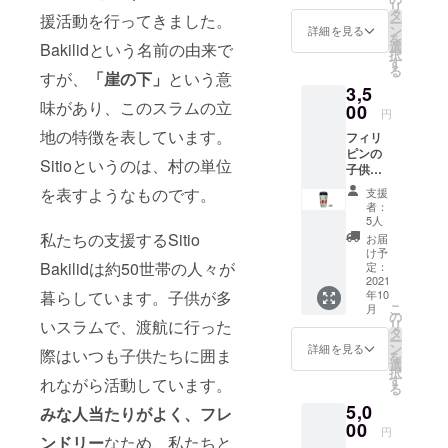
リ
右下に
をデー
タ
ロジェ
援活動を行ってきました。
ー
バラが
タ化
ン
クトが
詳細を見る
を
描かれ
し、
選
Bakilidという名前の由来で
終了し
択
た美し
メール
す
た際に
る
いデザ
すが、
「崖の下」
という意
に添付
は、現
3,5
イン
してお
地の住
味があり、このスラムの立
と、
00
送りさ
民の写
円
ハート
せて頂
真・動
地の特徴を表しています。
フィリ
柄の可
きま
画と併
ピンの
愛らし
す。プ
せて活
Sitioというのは、村の単位
子供た
いデザ
ロジェ
動報告
ちが書
インの
クトが
もさせ
を表すようなものです。
支援
いたイ
二種類
終了し
ていた
者：
ラスト
からお
た際に
5人
だきま
をもと
選びい
私たちの支援するSitio
は、現
す。 素
お届
に作製
ただけ
地の住
け予
材：PP
したタ
Bakilidは約50世帯の人々が
ます。
定：
民の写
0.2mm
ンブ
2021
また、
真・動
厚 片
暮らしています。子供が多
年10
ラーで
ご支援
画と併
面ツヤ /
こ
月
す。
いただ
の
せて活
片面
いスラムで、渡航に行った
リ
フィリ
いた方
タ
動報告
マット
ー
ピンの
には感
ン
もさせ
詳細を見る
印刷方
際はいつも子供たちに囲ま
を
奇麗な
謝の気
選
ていた
式：デ
択
海を連
持ちを
す
だきま
れながら活動しています。
ジタル
る
想させ
込めた
す。 サ
印刷
5,0
る爽や
みな人当たりがよく、フレ
手書き
イズ：
（全面
かなブ
00
メッ
20 x 20
白引き
円
ンドリー
なため、私たちと
ルーを
セージ
cm 素
あり）