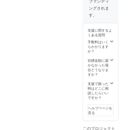
ファンディ
は先行
す。 ※
ングされま
でお送
写真は
り致し
サンプ
す。
ます!!!
ルで
にTシャ
す。
ツのサ
支援に関するよ
イズを
くある質問
S・M・
L・XL
手数料はいく
から選
らかかります
んでく
か？
ださい
ね!!! そ
目標金額に届
してさ
かなかった場
らにク
合どうなりま
ラウド
すか？
ファン
ディン
支援で困った
グご協
時はどこに相
力者と
談したらいい
して、
ですか？
特設サ
イトに
ヘルプページを
あなた
見る
のお名
前を載
せちゃ
このプロジェクト
いま