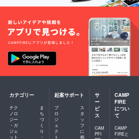
らにな
りま
す。 ※T
シャツ
画像は
サンプ
ルで
す。実
際の色
や形と
は異な
る場合
がござ
いま
す。 ※T
シャツ
は2021
年9月21
日の最
カテゴリー
起案サポート
サ
CAMP
終選考
ー
FIRE
か終わ
テク
ま
プ
ス
ビ
につい
り次
ノロ
ち
ロ
タ
第、作
ス
て
成に入
ジー
づ
ジ
ッ
りま
・ガ
く
ェ
フ
CAM
CAMP
す。 発
ジェ
り
ク
に
送は10
PFI
FIREと
ット
・
ト
相
月中頃