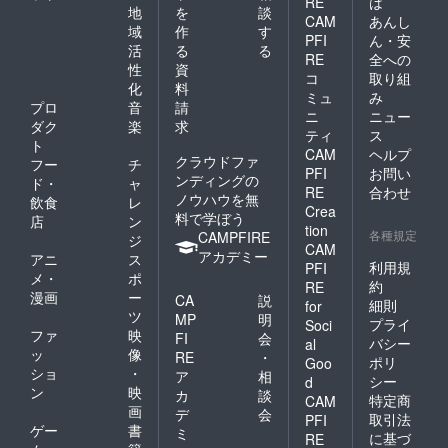
RE
は
地
を
談
位予定
CAM
あんし
になり
域
作
す
PFI
ん・安
ます。
活
る
る
RE
全への
性
資
コ
取り組
化
料
ミュ
み
プロ
音
請
ニ
ニュー
ダク
楽
求
ティ
ス
ト
CAM
ヘルプ
クラウドファ
フー
チ
PFI
お問い
ンディングの
ド・
ャ
RE
合わせ
ノウハウを無
飲食
レ
Crea
料で学ぼう
店
ン
tion
各種規定
CAMPFIRE
ジ
CAM
アカデミー
アニ
ス
利用規
PFI
メ・
ポ
約
RE
漫画
ー
CA
説
細則
for
ツ
MP
明
プライ
Soci
ファ
映
FI
会
バシー
al
ッ
像
RE
・
ポリ
Goo
ショ
・
ア
相
シー
d
ン
映
カ
談
特定商
CAM
画
デ
会
取引法
PFI
ゲー
書
ミ
に基づ
RE