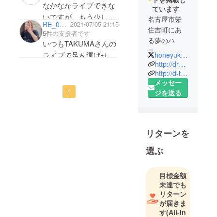
なかなかライブできな
ています
いですが、もう少しだ
名古屋市栄
RE_0107_music_
2021/07/05 21:15
と思います。次回ライ
住吉町にあ
5件
の支援者です
ブに行くときに着てい
る夢のハ
いつもTAKUMAさんの
コ。
けますかね^^
ライブで足を運ばせて
honeyukiss777
演者、お客
http://dreamcube.info/
頂いてます！！
さん、ス
http://d-terrace.info/
個人的には会社からも
メッセー
タッフの距
徒歩5分ということも
1
ジを送る
離が近く
あり、勝手に親近感湧
アットホー
いてます！これからも
ムな ライブ
大変な時期だとは思い
ハウス。
リターンを
ますが頑張ってくださ
バンドはも
ちろん、ア
い！
選ぶ
コース
ティック、
目標金額
クラブイベ
未達でも
ント、展示
リターン
場、なんで
が届きま
も出来ちゃ
す
(All-in