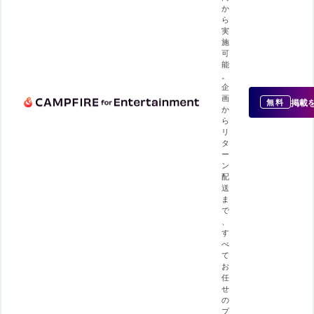
か
ら
実
施
可
能
。
企
画
掲載
無料
か
ら
リ
タ
ー
ン
配
送
ま
で
、
す
べ
て
お
任
せ
の
プ