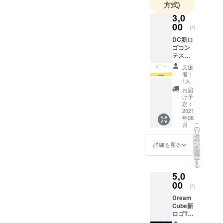
方式)
う夢のハコ
です!!!
3,0
00
あなたのや
円
りたい事を
DC新ロ
ゴコン
スタッフ一
テスト
丸になって
の特設
支援
叶えます!!!
ウェブ
者：
サイト
扉を開けた
1人
に名前
お届
らあなたの
を載せ
け予
求めるア
よう! そ
定：
の名の
2021
ミュースメ
年08
通り!!!
こ
ントパーク
月
クラウ
の
リ
ドファ
がここにあ
タ
ー
ンディ
ン
詳細を見る
りま
を
ングご
選
択
す。。。
協力者
す
る
とし
5,0
て、特
設サイ
00
円
トにあ
Dream
なたの
Cube新
お名前
ロゴT
を載せ
シャツ
ちゃい