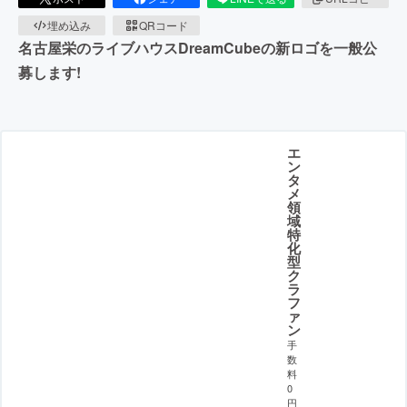
埋め込み
QRコード
名古屋栄のライブハウスDreamCubeの新ロゴを一般公
募します!
エ
ン
タ
メ
領
域
特
化
型
ク
ラ
フ
ァ
ン
手
数
料
0
円