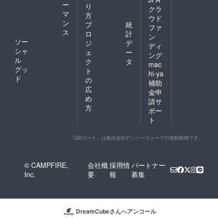
ー
り
クラ
マ
方
ウド
ン
プ
統
ファ
ス
ロ
計
ン
ソー
ジ
デ
ディ
シャ
ェ
ー
ング
ル
ク
タ
mac
グッ
ト
hi-ya
ド
の
補助
広
金申
め
請サ
方
ポー
ト
「QRコード」は株式会社デンソーウェーブの登録商標です。
© CAMPFIRE,
会社概
採用情
パートナー
Inc.
要
報
募集
DreamCube
さんへアンコール