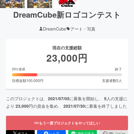
DreamCube新ロゴコンテスト
DreamCube
アート・写真
現在の支援総額
23,000
円
終了
23
%達成
目標金額
100,000
円
支援者数
5
人
このプロジェクトは、
2021/07/05
に募集を開始し、
5
人の支援に
より
23,000
円の資金を集め、
2021/07/30
に募集を終了しました
もう一度プロジェクトをやってほしい
ポスト
シェア
LINEで送る
URLコピー