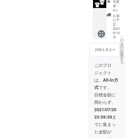
支援
& DC新
ます!!!
者：
ロゴコ
本名で
4人
ンテス
もハン
お届
トの特
ドル
け予
設ウェ
ネーム
定：
ブサイ
2021
でも
年10
トに名
OK!!! 備
こ
月
前を載
考欄に
の
リ
せよう!
掲載し
タ
ー
新しい
たいお
ン
詳細を見る
を
ロゴが
名前を
選
択
決まり
ご記入
す
る
次第、T
くださ
このプロ
シャツ
い!!! ※
ジェクト
の作成
お名前
を致し
は順不
は、
All-In方
ます!!!
同にな
式
です。
通常販
りま
売する
す。 ※
目標金額に
もので
掲載は
関わらず、
はあり
クラウ
ます
ドファ
2021/07/30
が、こ
ンディ
23:59:59
ま
のリ
ング終
ターン
了日の
でに集まっ
を選ん
次の日
た金額が
でくれ
からに
た方に
なりま