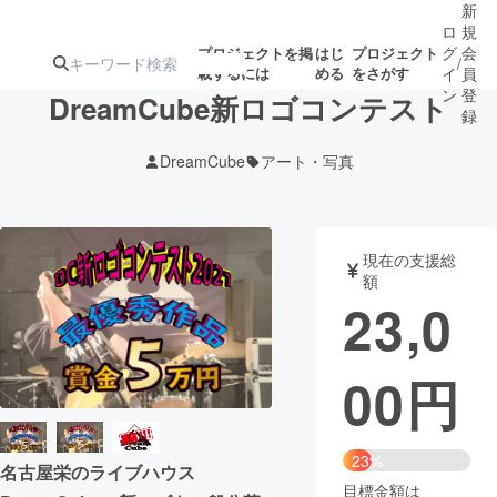
新
ロ
規
グ
会
プロジェクトを掲
はじ
プロジェクト
/
載するには
める
をさがす
イ
員
ン
登
DreamCube新ロゴコンテスト
録
DreamCube
アート・写真
人気のプロ
注目のリ
注目の新着プロ
募集終了が近いプ
もうすぐ公開
ジェクト
ターン
ジェクト
ロジェクト
されます
現在の支援総
額
アート・写真
音楽
23,0
テクノロジー・ガジェット
ゲーム・サ
00
円
映像・映画
書籍・雑誌
23%
名古屋栄のライブハウス
ビジネス・起業
チャレンジ
目標金額は