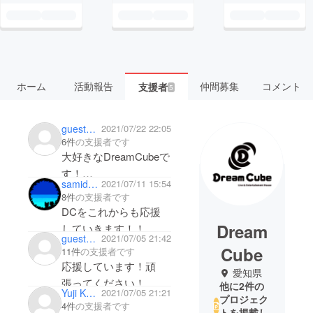
ホーム
活動報告
仲間募集
コメント
支援者
5
guest723c0cd95b14
2021/07/22 22:05
6件
の支援者です
大好きなDreamCubeで
す！
samidaremasora
2021/07/11 15:54
新しいロゴを楽しみに
8件
の支援者です
しています！
DCをこれからも応援
Dream
していきます！！
guest9ef5d0d8e2c4
2021/07/05 21:42
Cube
11件
の支援者です
応援しています！頑
愛知県
張ってください！
他に2件の
Yuji Kanamori
2021/07/05 21:21
プロジェク
4件
の支援者です
トを掲載し