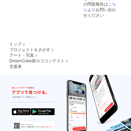
の問題報告は
こち
す!!! 本
名でも
ら
よりお問い合わ
ハンド
せください
ルネー
ムでも
OK!!! 備
考欄に
掲載し
たいお
トップ
>
名前を
プロジェクトをさがす
>
ご記入
アート・写真
>
くださ
い!!! ※
DreamCube新ロゴコンテスト
>
ご協力
支援者
者のお
名前は
順不同
になり
ます。
※お名前
の掲載
はクラ
ウド
ファン
ディン
グ終了
日の次
の日か