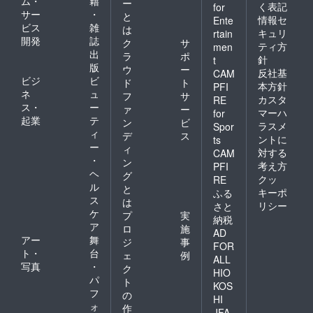
ム・
籍
ー
く表記
for
サー
・
と
情報セ
Ente
ビス
雑
は
キュリ
rtain
開発
誌
ク
サ
ティ方
men
出
ラ
ポ
針
t
版
ウ
ー
反社基
CAM
ビジ
ビ
ド
ト
本方針
PFI
ネ
ュ
フ
サ
カスタ
RE
ス・
ー
ァ
ー
マーハ
for
起業
テ
ン
ビ
ラスメ
Spor
ィ
デ
ス
ントに
ts
ー
ィ
対する
CAM
・
ン
考え方
PFI
ヘ
グ
クッ
RE
ル
と
キーポ
ふる
ス
は
リシー
さと
ケ
プ
実
納税
ア
ロ
施
AD
アー
舞
ジ
事
FOR
ト・
台
ェ
例
ALL
写真
・
ク
HIO
パ
ト
KOS
フ
の
HI
ォ
作
JFA