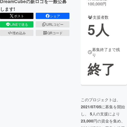
DreamCubeの新ロゴを一般公募
100,000円
します!
まちづくり・地域活性化
ポスト
シェア
支援者数
5
人
LINEで送る
URLコピー
CAMPFIRE for Social Good
CAMPFIRE Creation
埋め込み
QRコード
CAMPFIREふるさと納税
machi-ya
コミュニティ
募集終了まで残
り
終了
このプロジェクトは、
2021/07/05
に募集を開始
し、
5
人の支援により
23,000
円の資金を集め、