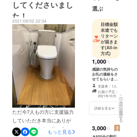
してくださいまし
いの頃よりお父さん(大工の
選ぶ
た！
極みの職人さん)といらっ
2021/08/02 22:34
しゃっていて今回のますや
目標金額
未達でも
復活の話をしたところ快諾
リターン
してくれました！気持ちで
が届きま
す
(All-in
やってくれると話してくれ
方式)
ましたが今は彼はイチ大工
1,000
円
職人。プロにやってもらう
感謝の気持ちの
お礼の連絡をさ
にもしっかりとやった分の
せてもらいま
見返りを出したいと思って
す。
支援者：1人
います。そのためにももっ
お届け予定：
こ
2021年10月
の
と多くの支援協力してもら
リ
タ
ー
ン
詳細を見る
える方をお願いします。そ
を
ただ今7人もの方に支援協力
選
択
してここから始めて手伝っ
す
していただき本当にありが
る
てもらうその他の職人さ
3,000
とうございます。約50年
円
もっと見る
ん。また他のお客様で写真
￥600分の割引