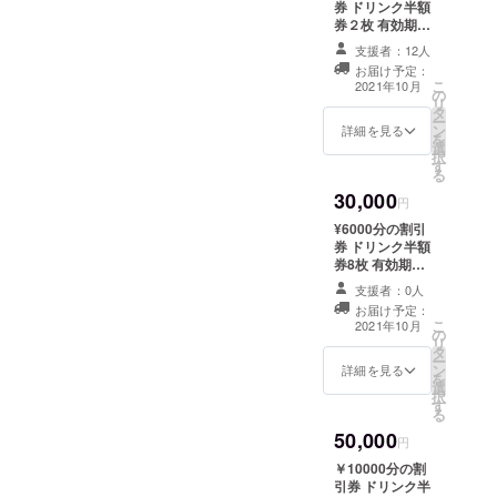
にお願いしてトイレをリ
券 ドリンク半額
券２枚 有効期限
フォームしました！まだ上
2022年4月末ま
支援者：12人
で メール又は店
の部分に修復箇所はありま
お届け予定：
頭引き渡しにて
こ
2021年10月
すが少しずつ直していま
の
リ
タ
ー
す。また近日に近況報告し
ン
詳細を見る
を
選
ていきます！支援協力頂い
択
す
る
た皆様の期待に添えるよ
30,000
円
う。また、多くの支援協力
¥6000分の割引
券 ドリンク半額
をお願いします！
券8枚 有効期限
2022年4月末ま
支援者：0人
で メール又は店
お届け予定：
頭引き渡しにて
こ
2021年10月
の
リ
タ
ー
ン
詳細を見る
を
選
択
す
る
50,000
円
￥10000分の割
引券 ドリンク半