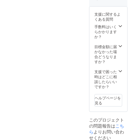
支援に関するよ
くある質問
手数料はいく
らかかります
か？
目標金額に届
かなかった場
合どうなりま
すか？
支援で困った
時はどこに相
談したらいい
ですか？
ヘルプページを
見る
このプロジェクト
の問題報告は
こち
ら
よりお問い合わ
せください