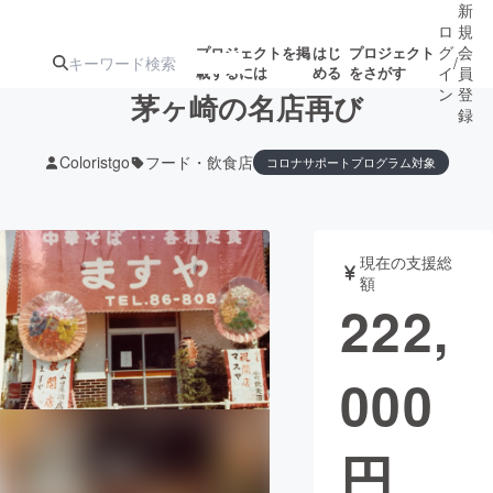
新
ロ
規
グ
会
プロジェクトを掲
はじ
プロジェクト
/
載するには
める
をさがす
イ
員
ン
登
茅ヶ崎の名店再び
録
Coloristgo
フード・飲食店
コロナサポートプログラム対象
人気のプロ
注目のリ
注目の新着プロ
募集終了が近いプ
もうすぐ公開
ジェクト
ターン
ジェクト
ロジェクト
されます
現在の支援総
額
アート・写真
音楽
222,
テクノロジー・ガジェット
ゲーム・サ
000
映像・映画
書籍・雑誌
円
ビジネス・起業
チャレンジ