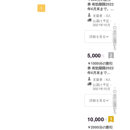
使っていて劣化した部分を
券 有効期限2022
家の方もいて写真に収め、
少しずつリノベーションし
1
年4月末まで。
メール又は店頭
SNSなどで店の状態や新し
支援者：3人
ている画像を出していきま
引き渡しにて
お届け予定：
くなった状態も写真に収め
す。先ずは水場を綺麗にす
こ
2021年10月
の
リ
発信したいとの事でますや
タ
る事を大事としていたので
ー
ン
詳細を見る
に新しい仲間とムーブメン
を
元々和式の水洗が少ない時
選
択
す
トを起こす風が吹き始めて
る
代にいち早く水洗を導入し
います！これからもっと頑
5,000
円
た初代のその前の主人。実
張りますので是非皆さまの
￥1000分の割引
は今借りている大家さんが
券 有効期限2022
ご協力再度お願いします！
年4月末まで
初めの初めは開業していた
メール又は店頭
支援者：6人
そうです。大家さんが初代
引き渡しにて
お届け予定：
こ
2021年10月
に店を渡す前からの古くか
の
リ
タ
らある店舗件住宅。その中
ー
ン
詳細を見る
を
選
心部はトイレと感じていま
択
す
る
す。自分の知り合いが水回
10,000
円
りの超職人がいて、その方
￥2000分の割引