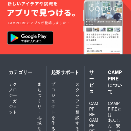
カテゴリー
起案サポート
サ
CAMP
ー
FIRE
テク
ま
プ
ス
ビ
につい
ノロ
ち
ロ
タ
ス
て
ジー
づ
ジ
ッ
・ガ
く
ェ
フ
CAM
CAMP
ジェ
り
ク
に
PFI
FIREと
ット
・
ト
相
RE
は
地
を
談
CAM
あんし
域
作
す
PFI
ん・安
活
る
る
RE
全への