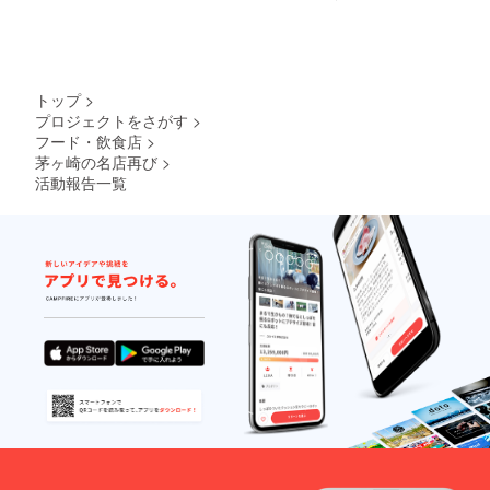
トップ
>
プロジェクトをさがす
>
フード・飲食店
>
茅ヶ崎の名店再び
>
活動報告一覧