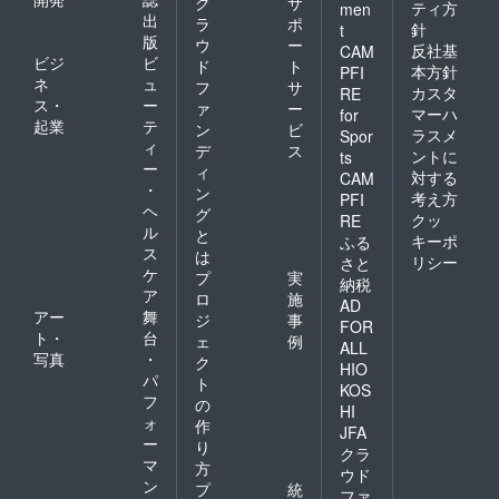
ク
サ
ティ方
men
出
ラ
ポ
針
t
版
ウ
ー
反社基
CAM
ビジ
ビ
ド
ト
本方針
PFI
ネ
ュ
フ
サ
カスタ
RE
ス・
ー
ァ
ー
マーハ
for
起業
テ
ン
ビ
ラスメ
Spor
ィ
デ
ス
ントに
ts
ー
ィ
対する
CAM
・
ン
考え方
PFI
ヘ
グ
クッ
RE
ル
と
キーポ
ふる
ス
は
リシー
さと
ケ
プ
実
納税
ア
ロ
施
AD
アー
舞
ジ
事
FOR
ト・
台
ェ
例
ALL
写真
・
ク
HIO
パ
ト
KOS
フ
の
HI
ォ
作
JFA
ー
り
クラ
マ
方
ウド
ン
プ
統
ファ