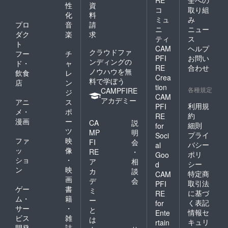
性
資
コ
取り組
化
料
ミュ
み
プロ
音
請
ニ
ニュー
ダク
楽
求
ティ
ス
ト
CAM
ヘルプ
クラウドファ
フー
チ
PFI
お問い
ンディングの
ド・
ャ
RE
合わせ
ノウハウを無
飲食
レ
Crea
料で学ぼう
店
ン
tion
各種規定
CAMPFIRE
ジ
CAM
アカデミー
アニ
ス
利用規
PFI
メ・
ポ
約
RE
漫画
ー
CA
説
細則
for
ツ
MP
明
プライ
Soci
ファ
映
FI
会
バシー
al
ッ
像
RE
・
ポリ
Goo
ショ
・
ア
相
シー
d
ン
映
カ
談
特定商
CAM
画
デ
会
取引法
PFI
ゲー
書
ミ
に基づ
RE
ム・
籍
ー
く表記
for
サー
・
と
情報セ
Ente
ビス
雑
は
キュリ
rtain
開発
誌