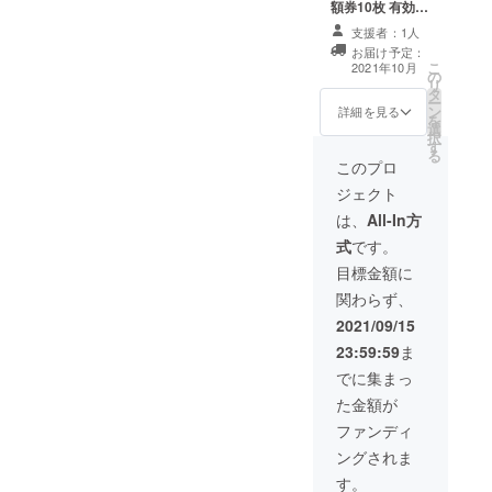
額券10枚 有効期
限2022年4月末
支援者：1人
まで メール又は
お届け予定：
店頭引き渡しに
こ
2021年10月
の
て
リ
タ
ー
ン
詳細を見る
を
選
択
す
る
このプロ
ジェクト
は、
All-In方
式
です。
目標金額に
関わらず、
2021/09/15
23:59:59
ま
でに集まっ
た金額が
ファンディ
ングされま
す。