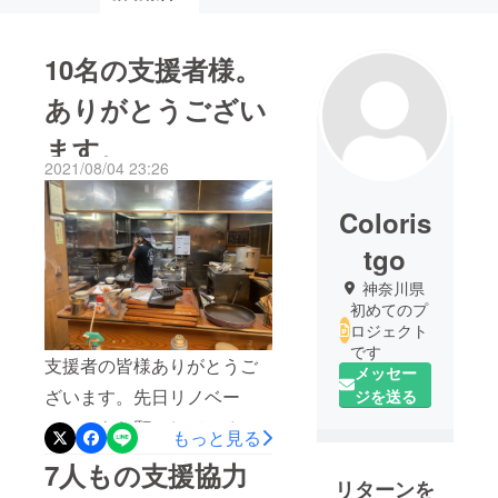
10名の支援者様。
ありがとうござい
ます。
2021/08/04 23:26
Coloris
tgo
神奈川県
初めてのプ
ロジェクト
です
支援者の皆様ありがとうご
メッセー
ざいます。先日リノベー
ジを送る
ションをお願いしている大
もっと見る
工さんに現状視察に来ても
7人もの支援協力
リターンを
らいました。彼はまだ見習