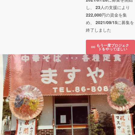
し、
23
人の支援により
222,000
円の資金を集
め、
2021/09/15
に募集を
終了しました
もう一度プロジェク
トをやってほしい