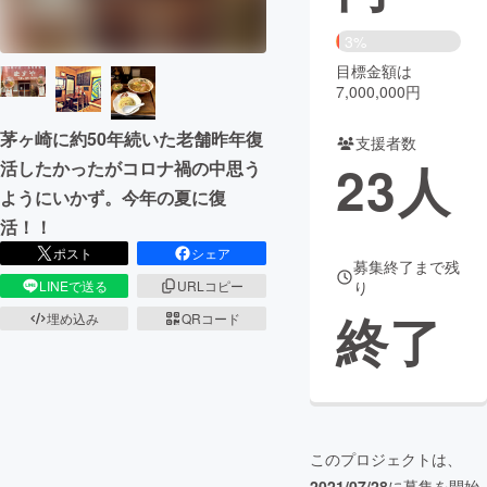
まちづくり・地域活性化
3%
目標金額は
7,000,000円
CAMPFIRE for Social Good
CAMPFIRE Creation
茅ヶ崎に約50年続いた老舗昨年復
CAMPFIREふるさと納税
machi-ya
コミュニティ
支援者数
23
人
活したかったがコロナ禍の中思う
ようにいかず。今年の夏に復
活！！
ポスト
シェア
募集終了まで残
り
LINEで送る
URLコピー
終了
埋め込み
QRコード
このプロジェクトは、
2021/07/28
に募集を開始