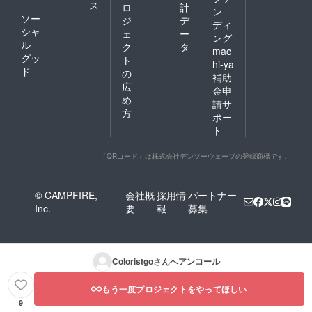
ス
ロ
計
ン
ソー
ジ
デ
ディ
シャ
ェ
ー
ング
ル
ク
タ
mac
グッ
ト
hi-ya
ド
の
補助
広
金申
め
請サ
方
ポー
ト
「QRコード」は株式会社デンソーウェーブの登録商標です。
© CAMPFIRE,
会社概
採用情
パートナー
Inc.
要
報
募集
Coloristgo
さんへアンコール
もう一度プロジェクトをやってほしい
9