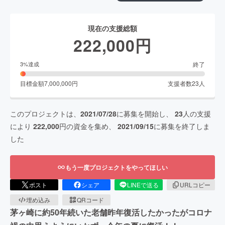
現在の支援総額
222,000
円
終了
3
%達成
目標金額
7,000,000
円
支援者数
23
人
このプロジェクトは、
2021/07/28
に募集を開始し、
23
人の支援
により
222,000
円の資金を集め、
2021/09/15
に募集を終了しま
した
もう一度プロジェクトをやってほしい
ポスト
シェア
LINEで送る
URLコピー
埋め込み
QRコード
茅ヶ崎に約50年続いた老舗昨年復活したかったがコロナ