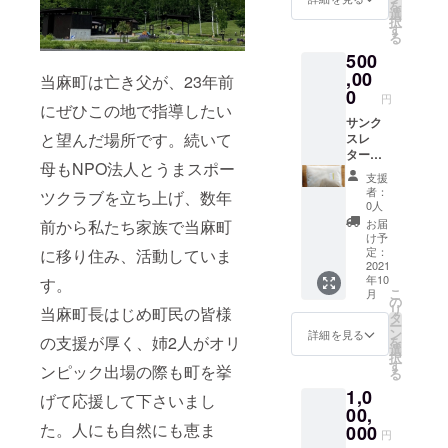
を
備考欄
月～令
選
択
にご記
和5年3
す
る
入くだ
月末
500
さい。
日 休
館日を
,00
当麻町は亡き父が、23年前
除く）
0
円
全道最
にぜひこの地で指導したい
高品質
サンク
と望んだ場所です。続いて
の当麻
スレ
米（ゆ
ター
母もNPO法人とうまスポー
めぴり
（感謝
支援
か）
の手紙
者：
ツクラブを立ち上げ、数年
10Kg
をお送
0人
または
りしま
前から私たち家族で当麻町
お届
木製卓
す） ジ
け予
上カレ
ム利用5
定：
に移り住み、活動していま
ンダー
年間無
2021
年10
す。
※ご支援
料(有効
こ
月
の際
期限：
の
リ
当麻町長はじめ町民の皆様
に、ご
令和4年
タ
ー
希望の
4月～令
ン
詳細を見る
の支援が厚く、姉2人がオリ
を
品を備
和9年3
選
択
考欄に
月末
す
ンピック出場の際も町を挙
る
ご記入
日 休
1,0
くださ
館日を
げて応援して下さいまし
い
除く）
00,
全道最
た。人にも自然にも恵ま
000
円
高品質