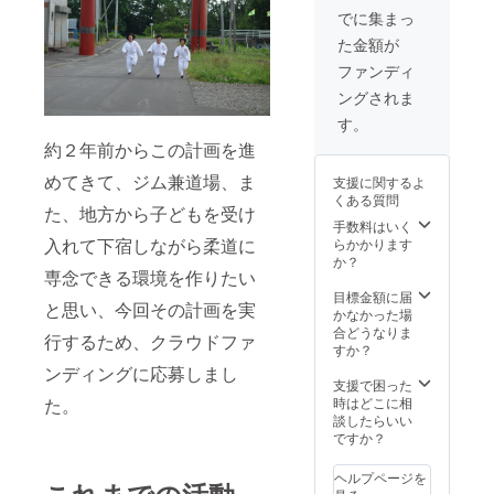
左右同
令】発
でに集まっ
じ名前
行より1
た金額が
をお入
年間有
れいた
効） ※
ファンディ
しま
当麻町
ングされま
す。
に来て
漢字、
大自然
す。
ひらが
を満喫
約２年前からこの計画を進
な、カ
してく
タカ
ださ
めてきて、ジム兼道場、ま
支援に関するよ
ナ、
い。 柔
くある質問
ローマ
道場に
た、地方から子どもを受け
字で6文
お名前
手数料はいく
字まで
プレー
入れて下宿しながら柔道に
らかかります
お入れ
ト掲載
か？
専念できる環境を作りたい
できま
※支援
す。
時、必
目標金額に届
と思い、今回その計画を実
お入れ
ず備考
かなかった場
したい
欄にご
合どうなりま
行するため、クラウドファ
お名前
希望の
すか？
を備考
お名前
ンディングに応募しまし
欄に入
をご記
支援で困った
力して
入くだ
時はどこに相
た。
くださ
さい。
談したらいい
い。
ジム利
ですか？
用5年間
無料(有
ヘルプページを
効期