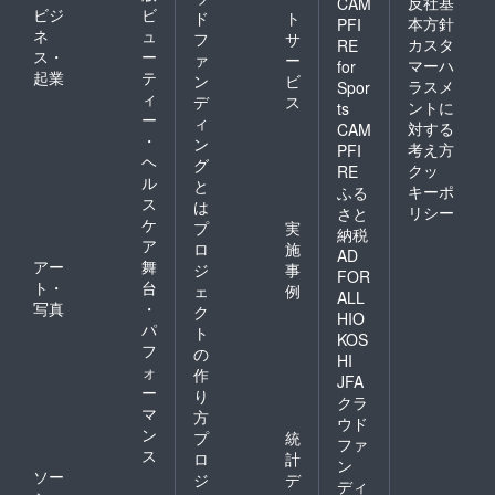
反社基
CAM
ビジ
ビ
ド
ト
本方針
PFI
ネ
ュ
フ
サ
カスタ
RE
ス・
ー
ァ
ー
マーハ
for
起業
テ
ン
ビ
ラスメ
Spor
ィ
デ
ス
ントに
ts
ー
ィ
対する
CAM
・
ン
考え方
PFI
ヘ
グ
クッ
RE
ル
と
キーポ
ふる
ス
は
リシー
さと
ケ
プ
実
納税
ア
ロ
施
AD
アー
舞
ジ
事
FOR
ト・
台
ェ
例
ALL
写真
・
ク
HIO
パ
ト
KOS
フ
の
HI
ォ
作
JFA
ー
り
クラ
マ
方
ウド
ン
プ
統
ファ
ス
ロ
計
ン
ソー
ジ
デ
ディ