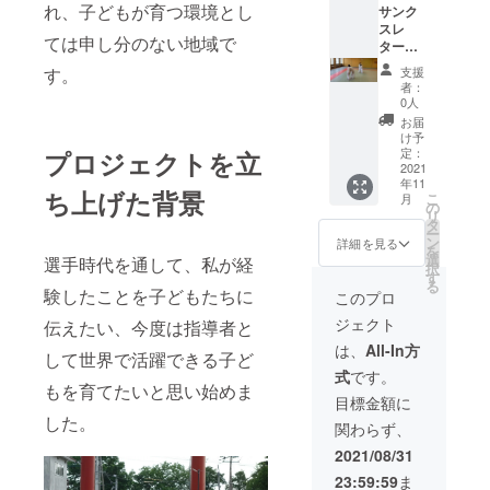
れ、子どもが育つ環境とし
の当麻
サンク
米（ゆ
スレ
ては申し分のない地域で
めぴり
ター
か）
（感謝
す。
支援
20Kg
の手紙
者：
または
をお送
0人
木製卓
りしま
お届
上カレ
す） 当
け予
ンダー
麻町宿
定：
プロジェクトを立
と木製
泊施設
2021
年11
オリジ
一泊宿
ち上げた背景
こ
月
ナルマ
泊権
の
リ
イ箸 ※
利 平
タ
ー
ご支援
日のみ1
ン
詳細を見る
を
の際
名様
選
選手時代を通して、私が経
択
に、ご
(当麻ヘ
す
る
希望の
ルシー
験したことを子どもたちに
このプロ
品を備
シャ
ジェクト
伝えたい、今度は指導者と
考欄に
トー
ご記入
【北海
は、
All-In方
して世界で活躍できる子ど
くださ
道上川
式
です。
い ※※箸
郡当麻
もを育てたいと思い始めま
に入れ
町6条西
目標金額に
る名前
4丁目｜
した。
関わらず、
はご入
免許番
力いた
号 上
2021/08/31
だいた
保生第
23:59:59
ま
通りに
431号指