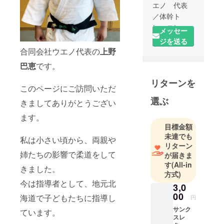
エノ 代表
／体幹ト
レーニング
メッセー
イントラク
ジを送る
ター
合同会社ウエノ代表の
上野
柔道選手、
巴恵
です。
インストラ
リターンを
クターの経
このページにご訪問いただ
験を活か
選ぶ
きましてありがとうござい
し、地域の
こどもたち
ます。
に柔道を教
目標金額
未達でも
えていま
私は小さい頃から、両親や
リターン
す。
姉たちの影響で柔道をして
が届きま
す
(All-in
きました。
方式)
今は指導者として、地元北
3,0
00
海道で子どもたちに指導し
円
サンク
ています。
スレ