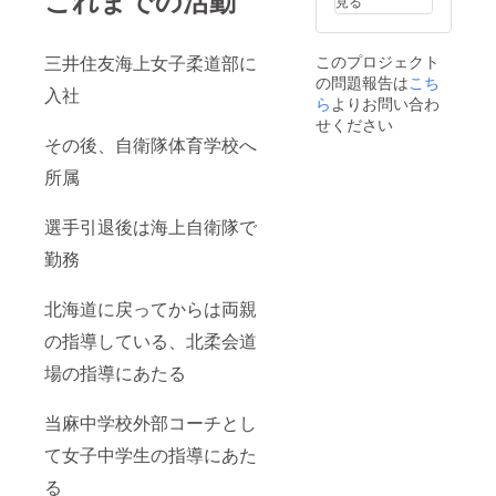
これまでの活動
見る
限：令
和4年4
月～令
このプロジェクト
三井住友海上女子柔道部に
和9年3
の問題報告は
こち
月末
入社
日 休
ら
よりお問い合わ
館日を
せください
除く）
その後、自衛隊体育学校へ
所属
選手引退後は海上自衛隊で
勤務
北海道に戻ってからは両親
の指導している、北柔会道
場の指導にあたる
当麻中学校外部コーチとし
て女子中学生の指導にあた
る