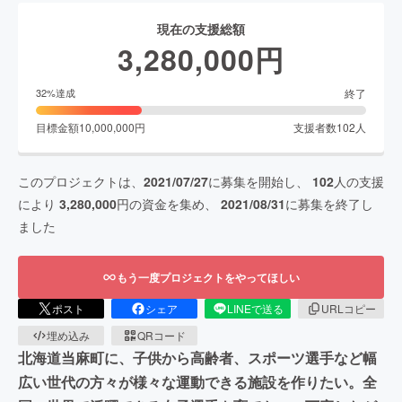
現在の支援総額
3,280,000
円
終了
32
%達成
目標金額
10,000,000
円
支援者数
102
人
このプロジェクトは、
2021/07/27
に募集を開始し、
102
人の支援
により
3,280,000
円の資金を集め、
2021/08/31
に募集を終了し
ました
もう一度プロジェクトをやってほしい
ポスト
シェア
LINEで送る
URLコピー
埋め込み
QRコード
北海道当麻町に、子供から高齢者、スポーツ選手など幅
広い世代の方々が様々な運動できる施設を作りたい。全