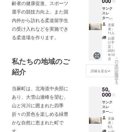
000
でお入
円
齢者の健康促進、スポーツ
く） 当
れでき
サンク
麻町の
ます。
選手の競技力向上、また国
スレ
木材で
お入
ター
作るオ
れした
内外から訪れる柔道留学生
（感謝
リジナ
いお名
支援
の手紙
ル マイ
の受け入れなどを実施でき
前を備
者：
をお送
箸（名
考欄に
11人
りしま
る柔道場を作ります。
前入
入力し
お届
す） ジ
り、
てくだ
け予
ム利用
22.5
定：
さ
回数券
2021
㎝） ※
い。
年10
10枚(有
箸に入
こ
私たちの地域のご
月
効期
れる名
の
リ
限：令
前はご
タ
ー
紹介
和4年4
入力い
ン
詳細を見る
を
月～令
ただい
選
択
和5年3
た通り
す
る
月末
に左右
当麻町は、北海道中央部に
50,
日 休
同じ名
館日を
000
前をお
円
あり、大雪山連峰を望む、
除く）
入れい
サンク
全道最
たしま
山と河川に囲まれた四季
スレ
高品質
す。
ター
の当麻
漢字、
折々の景色を楽しめる緑豊
（感謝
米（ゆ
ひらが
支援
の手紙
めぴり
かな自然に恵まれた町で
な、カ
者：
をお送
か）５
タカ
8人
りしま
す。
Kg ま
ナ、
お届