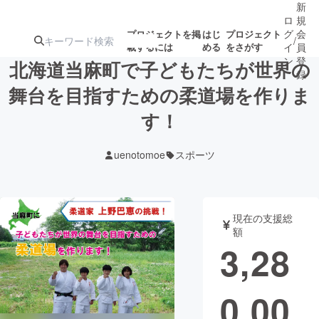
新
ロ
規
グ
会
プロジェクトを掲
はじ
プロジェクト
/
載するには
める
をさがす
イ
員
ン
登
北海道当麻町で子どもたちが世界の
録
舞台を目指すための柔道場を作りま
す！
人気のプロ
注目のリ
注目の新着プロ
募集終了が近いプ
もうすぐ公開
ジェクト
ターン
ジェクト
ロジェクト
されます
uenotomoe
スポーツ
アート・写真
音楽
現在の支援総
テクノロジー・ガジェット
ゲーム・サ
額
3,28
映像・映画
書籍・雑誌
0,00
ビジネス・起業
チャレンジ