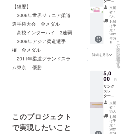
ター
（感謝
【経歴】
支援
の手紙
者：
2006年世界ジュニア柔道
をお送
5人
りしま
お届
選手権大会 金メダル
す）
け予
定：
高校インターハイ 3連覇
2021
年09
2009年アジア柔道選手
こ
月
の
リ
権 金メダル
タ
ー
ン
詳細を見る
を
2011年柔道グランドスラ
選
択
す
る
ム東京 優勝
5,0
00
円
サンク
スレ
ター
（感謝
支援
の手紙
者：
をお送
35人
このプロジェクト
りしま
お届
す） 当
け予
麻町の
で実現したいこと
定：
木材で
2021
年09