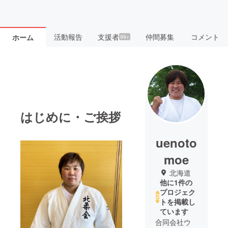
活動報告
支援者
仲間募集
コメント
ホーム
99+
はじめに・ご挨拶
uenoto
moe
北海道
他に1件の
プロジェク
トを掲載し
ています
合同会社ウ