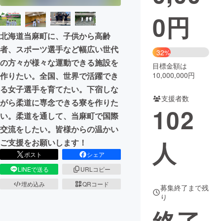
0
円
まちづくり・地域活性化
北海道当麻町に、子供から高齢
者、スポーツ選手など幅広い世代
CAMPFIRE for Social Good
CAMPFIRE Creation
32%
の方々が様々な運動できる施設を
CAMPFIREふるさと納税
machi-ya
コミュニティ
目標金額は
10,000,000円
作りたい。全国、世界で活躍でき
る女子選手を育てたい。下宿しな
支援者数
がら柔道に専念できる寮を作りた
102
い。柔道を通して、当麻町で国際
交流をしたい。皆様からの温かい
人
ご支援をお願いします！
ポスト
シェア
LINEで送る
URLコピー
埋め込み
QRコード
募集終了まで残
り