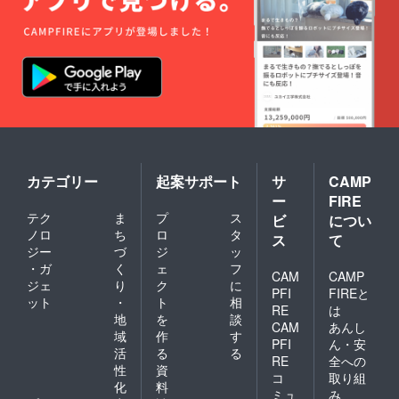
カテゴリー
起案サポート
サ
CAMP
ー
FIRE
テク
ま
プ
ス
ビ
につい
ノロ
ち
ロ
タ
ス
て
ジー
づ
ジ
ッ
・ガ
く
ェ
フ
CAM
CAMP
ジェ
り
ク
に
PFI
FIREと
ット
・
ト
相
RE
は
地
を
談
CAM
あんし
域
作
す
PFI
ん・安
活
る
る
RE
全への
性
資
コ
取り組
化
料
ミュ
み