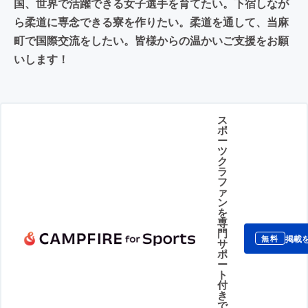
国、世界で活躍できる女子選手を育てたい。下宿しなが
ら柔道に専念できる寮を作りたい。柔道を通して、当麻
町で国際交流をしたい。皆様からの温かいご支援をお願
いします！
ス
ポ
ー
ツ
ク
ラ
フ
ァ
ン
を
専
門
掲載
無料
サ
ポ
ー
ト
付
き
で