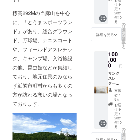
す） ジ
たは木
ローマ
け予
ム利用
製卓上
定：
字で6文
標高292Mの当麻山を中心
回数券
2021
カレン
字まで
年10
15枚(有
ダー ※
お入れ
に、「とうまスポーツラン
こ
月
効期
ご支援
の
できま
リ
限：令
の際
タ
す。
ド」があり、総合グラウン
ー
和4年4
に、ご
ン
お入れ
詳細を見る
を
月～令
希望の
選
したい
ド、野球場、テニスコート
択
和5年3
品を技
す
お名前
る
月末日
や、フィールドアスレチッ
巧欄に
を備考
100
休館日
ご記入
欄に入
ク、キャンプ場、入浴施設
を除
,00
くださ
力して
く） 全
い
0
くださ
円
の他、昆虫館などが集結し
道最高
い。
品質の
サンク
ており、地元住民のみなら
当麻米
スレ
（ゆめ
ター
ず近隣市町村からも多くの
ぴり
（感謝
支援
か）５
の手紙
方が訪れる憩いの場となっ
者：
Kg ま
をお送
8人
ております。
たは木
りしま
お届
製卓上
す） ジ
け予
カレン
ム利用
定：
ダー ※
回数券
2021
年10
ご支援
20枚(有
こ
月
の際に
効期
の
リ
ご希望
限：令
タ
ー
の品を
和4年4
ン
詳細を見る