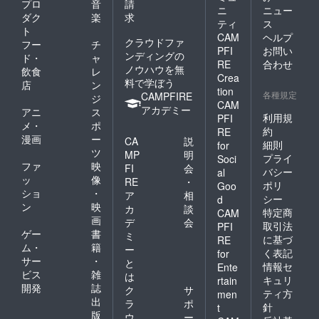
プロ
音
請
ニ
ニュー
ダク
楽
求
ティ
ス
ト
CAM
ヘルプ
クラウドファ
フー
チ
PFI
お問い
ンディングの
ド・
ャ
RE
合わせ
ノウハウを無
飲食
レ
Crea
料で学ぼう
店
ン
tion
各種規定
CAMPFIRE
ジ
CAM
アカデミー
アニ
ス
利用規
PFI
メ・
ポ
約
RE
漫画
ー
CA
説
細則
for
ツ
MP
明
プライ
Soci
ファ
映
FI
会
バシー
al
ッ
像
RE
・
ポリ
Goo
ショ
・
ア
相
シー
d
ン
映
カ
談
特定商
CAM
画
デ
会
取引法
PFI
ゲー
書
ミ
に基づ
RE
ム・
籍
ー
く表記
for
サー
・
と
情報セ
Ente
ビス
雑
は
キュリ
rtain
開発
誌
ク
サ
ティ方
men
出
ラ
ポ
針
t
版
ウ
ー