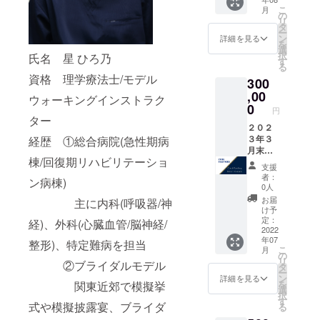
こ
月
の
リ
タ
ー
ン
詳細を見る
を
選
択
氏名 星 ひろ乃
す
る
資格 理学療法士/モデル
300
,00
ウォーキングインストラク
0
円
ター
２０２
３年３
経歴 ①総合病院(急性期病
月末日
棟/回復期リハビリテーショ
まで利
支援
用料
者：
ン病棟)
15％割
0人
引券
お届
主に内科(呼吸器/神
（繰り
け予
返し利
定：
経)、外科(心臓血管/脳神経/
用可）
2022
年07
整形)、特定難病を担当
こ
月
の
リ
②ブライダルモデル
タ
ー
ン
詳細を見る
を
関東近郊で模擬挙
選
択
す
式や模擬披露宴、ブライダ
る