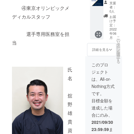
まで利
支援
用料
者：
④東京オリンピックメ
20％割
0人
引券
ディカルスタッフ
お届
（繰り
け予
返し利
定：
用可）
2022
選手専用医務室を担
年06
こ
月
の
当
リ
タ
ー
ン
詳細を見る
を
選
択
す
る
このプロ
氏
ジェクト
名
は、All-or-
Nothing方式
です。
舘
目標金額を
野
達成した場
雄
合にのみ、
貴
2021/09/30
23:59:59
ま
資