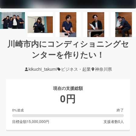
川崎市内にコンディショニングセ
ンターを作りたい！
kikuchi_takumi
ビジネス・起業
神奈川県
現在の支援総額
0
円
終了
0
%達成
目標金額
15,000,000
円
支援者数
0
人