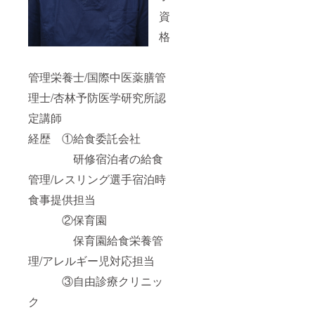
資
格
管理栄養士/国際中医薬膳管
理士/杏林予防医学研究所認
定講師
経歴 ①給食委託会社
研修宿泊者の給食
管理/レスリング選手宿泊時
食事提供担当
②保育園
保育園給食栄養管
理/アレルギー児対応担当
③自由診療クリニッ
ク