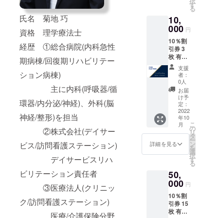
択
す
る
氏名 菊地 巧
10,
000
円
資格 理学療法士
10％割
経歴 ①総合病院(内科急性
引券 3
枚 有効
期病棟/回復期リハビリテー
期限：
支援
２０２
ション病棟)
者：
３年１
0人
２月末
主に内科(呼吸器/循
お届
日
け予
環器/内分泌/神経)、外科(脳
定：
2022
神経/整形)を担当
年10
こ
月
の
②株式会社(デイサー
リ
タ
ー
ン
ビス/訪問看護ステーション)
詳細を見る
を
選
択
デイサービスリハ
す
る
ビリテーション責任者
50,
000
円
③医療法人(クリニッ
10％割
ク/訪問看護ステーション)
引券 15
枚 有効
医療/介護保険分野