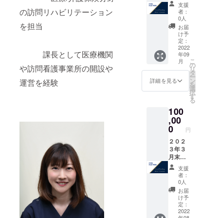
期限：
支援
２０２
の訪問リハビリテーション
者：
３年１
0人
２月末
を担当
お届
日
け予
定：
2022
課長として医療機関
年09
こ
月
の
や訪問看護事業所の開設や
リ
タ
ー
ン
詳細を見る
運営を経験
を
選
択
す
る
100
,00
0
円
２０２
３年３
月末日
まで利
支援
用料１
者：
０％割
0人
引券
お届
（繰り
け予
返し利
定：
用可）
2022
年08