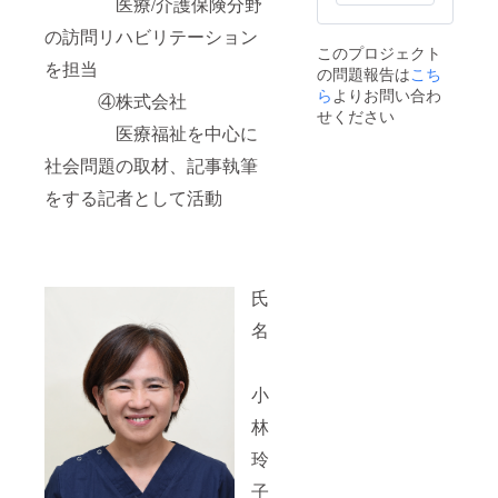
医療/介護保険分野
の訪問リハビリテーション
このプロジェクト
を担当
の問題報告は
こち
ら
よりお問い合わ
④株式会社
せください
医療福祉を中心に
社会問題の取材、記事執筆
をする記者として活動
氏
名
小
林
玲
子