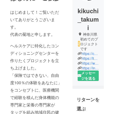
kikuchi
はじめまして！ご覧いただ
_takum
いてありがとうございま
i
す。
代表の菊地と申します。
神奈川県
初めてのプ
ロジェクト
ヘルスケアに特化したコン
です
ディショニングセンターを
https://cros-partners.com/
https://lin.ee/5czDA2d
作りたくプロジェクトを立
https://www.facebook.com/CROS.tct/?ref=pages_you_manage
ち上げました。
https://instagram.com/cros_partners?utm_medium=copy_link
メッセー
「保険ではできない、自由
ジを送る
度100％の体験をあなたに」
をコンセプトに、医療機関
で経験を積んだ身体機能の
リターンを
専門家と栄養の専門家が
選ぶ
タッグを組み地域住民の健