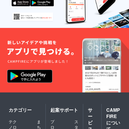
カテゴリー
起案サポート
サ
CAMP
ー
FIRE
テク
ま
プ
ス
ビ
につい
ノロ
ち
ロ
タ
ス
て