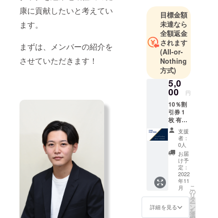
康に貢献したいと考えてい
目標金額
未達なら
ます。
全額返金
されます
まずは、メンバーの紹介を
(All-or-
させていただきます！
Nothing
方式)
5,0
00
円
10％割
引券 1
枚 有効
期限：
支援
２０２
者：
３年１
0人
２月末
お届
日
け予
定：
2022
年11
こ
月
の
リ
タ
ー
ン
詳細を見る
を
選