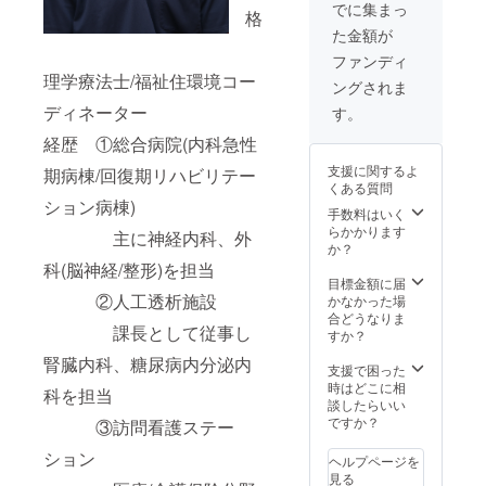
でに集まっ
格
た金額が
ファンディ
理学療法士/福祉住環境コー
ングされま
ディネーター
す。
経歴 ①総合病院(内科急性
支援に関するよ
期病棟/回復期リハビリテー
くある質問
ション病棟)
手数料はいく
らかかります
主に神経内科、外
か？
科(脳神経/整形)を担当
目標金額に届
②人工透析施設
かなかった場
合どうなりま
課長として従事し
すか？
腎臓内科、糖尿病内分泌内
支援で困った
時はどこに相
科を担当
談したらいい
ですか？
③訪問看護ステー
ション
ヘルプページを
見る