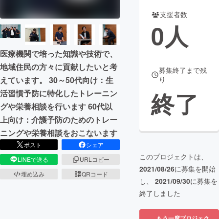
支援者数
まちづくり・地域活性化
0
人
CAMPFIRE for Social Good
CAMPFIRE Creation
医療機関で培った知識や技術で、
CAMPFIREふるさと納税
machi-ya
コミュニティ
地域住民の方々に貢献したいと考
募集終了まで残
えています。 30～50代向け：生
り
終了
活習慣予防に特化したトレーニン
グや栄養相談を行います 60代以
上向け：介護予防のためのトレー
ニングや栄養相談をおこないます
ポスト
シェア
このプロジェクトは、
LINEで送る
URLコピー
2021/08/26
に募集を開始
埋め込み
QRコード
し、
2021/09/30
に募集を
終了しました
もう一度プロジェク