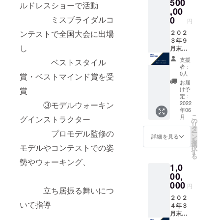
500
ルドレスショーで活動
,00
0
ミスブライダルコ
円
２０２
ンテストで全国大会に出場
３年９
し
月末日
まで利
支援
ベストスタイル
用料１
者：
５％割
0人
賞・ベストマインド賞を受
引券
お届
（繰り
け予
賞
返し利
定：
用可）
2022
③モデルウォーキン
年06
こ
月
グインストラクター
の
リ
タ
ー
プロモデル監修の
ン
詳細を見る
を
選
モデルやコンテストでの姿
択
す
る
勢やウォーキング、
1,0
00,
000
円
立ち居振る舞いにつ
２０２
いて指導
４年３
月末日