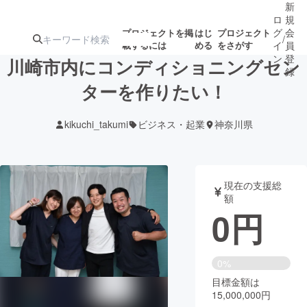
新
ロ
規
グ
会
プロジェクトを掲
はじ
プロジェクト
/
載するには
める
をさがす
イ
員
ン
登
川崎市内にコンディショニングセン
録
ターを作りたい！
人気のプロ
注目のリ
注目の新着プロ
募集終了が近いプ
もうすぐ公開
kikuchi_takumi
ビジネス・起業
神奈川県
ジェクト
ターン
ジェクト
ロジェクト
されます
アート・写真
音楽
現在の支援総
額
0
円
テクノロジー・ガジェット
ゲーム・サ
映像・映画
書籍・雑誌
0%
目標金額は
15,000,000円
ビジネス・起業
チャレンジ