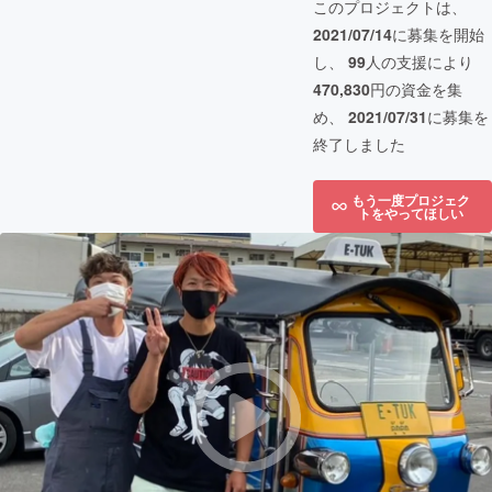
このプロジェクトは、
2021/07/14
に募集を開始
し、
99
人の支援により
470,830
円の資金を集
め、
2021/07/31
に募集を
終了しました
もう一度プロジェク
トをやってほしい