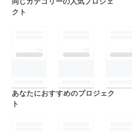
同じカテゴリーの人気プロジェ
愛知など10月だけでも
クト
ワクワクするお話を頂
いています
#Facebook、
Instagramなどに投稿
しますのでまた見てく
ださい(●´ω｀●)10/1か
らは緊急事態宣言が解
除はされますがまだま
だ不安な日々が続きま
す今できることは何か
を考え行動していきま
あなたにおすすめのプロジェク
す#コロナちゃんなん
かに負けない！こんな
ト
時代だからこそジメ
トゥクでワクワクを‼︎
いつも応援有難うござ
いますジメ