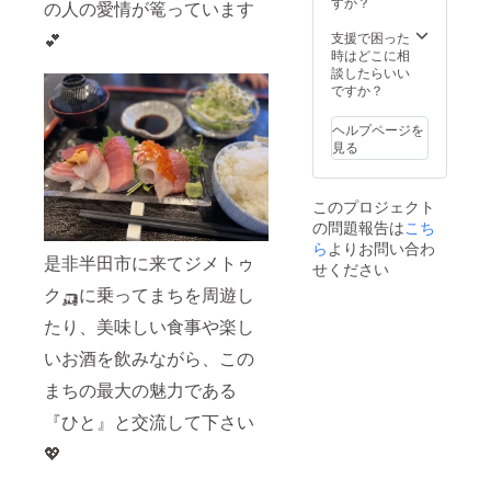
す。 お
すか？
の人の愛情が篭っています
を送っ
名前は
て頂き
備考欄
💕
支援で困った
コチラ
にお願
時はどこに相
で作成
いしま
談したらいい
しま
す。 記
ですか？
す。 期
載がな
間は6か
い場合
ヘルプページを
月にな
はユー
見る
りま
ザー名
す。 看
になり
板スポ
ます。
このプロジェクト
ンサー
の問題報告は
こち
開始時
期は
ら
よりお問い合わ
是非半田市に来てジメトゥ
メール
せください
にてご
ク🛺に乗ってまちを周遊し
連絡致
しま
たり、美味しい食事や楽し
す。 ※
看板デ
いお酒を飲みながら、この
ザイン
につい
まちの最大の魅力である
て、今
『ひと』と交流して下さい
回看板
スポン
💖
サーと
してNG
の場合