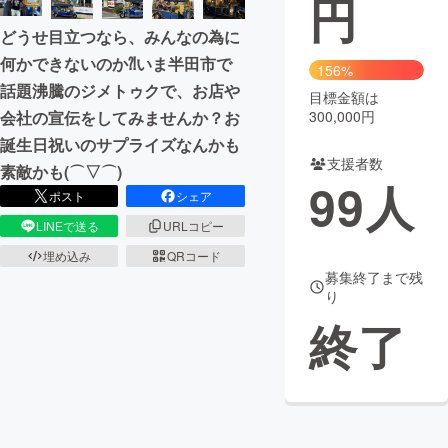
円
どうせ目立つなら、みんなの為に
まちづくり・地域活性化
何かできないのか⁈いま半田市で
156%
話題沸騰のジメトゥクで、お店や
目標金額は
CAMPFIRE for Social Good
CAMPFIRE Creation
300,000円
会社の宣伝をしてみませんか？お
CAMPFIREふるさと納税
machi-ya
コミュニティ
誕生日祝いのサプライズなんかも
支援者数
素敵かも(⌒▽⌒)
99
人
ポスト
シェア
LINEで送る
URLコピー
埋め込み
QRコード
募集終了まで残
り
終了