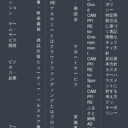
ッ
像
RE
・
ポリ
Goo
ショ
・
ア
相
シー
d
ン
映
カ
談
特定商
CAM
画
デ
会
取引法
PFI
ゲー
書
ミ
に基づ
RE
ム・
籍
ー
く表記
for
サー
・
と
情報セ
Ente
ビス
雑
は
キュリ
rtain
開発
誌
ク
サ
ティ方
men
出
ラ
ポ
針
t
版
ウ
ー
反社基
CAM
ビジ
ビ
ド
ト
本方針
PFI
ネ
ュ
フ
サ
カスタ
RE
ス・
ー
ァ
ー
マーハ
for
起業
テ
ン
ビ
ラスメ
Spor
ィ
デ
ス
ントに
ts
ー
ィ
対する
CAM
・
ン
考え方
PFI
ヘ
グ
クッ
RE
ル
と
キーポ
ふる
ス
は
リシー
さと
ケ
プ
実
納税
ア
ロ
施
AD
アー
舞
ジ
事