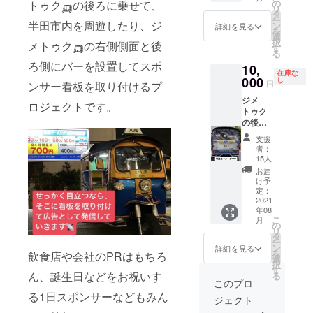
ゼント
にジメ
の
します
トゥク🛺の後ろに乗せて、
リ
する飴
トゥク
タ
が チラ
ー
ちゃん
半田市内を周遊したり、ジ
のデザ
ン
シなど
詳細を見る
を
スポン
インに
選
があれ
択
メトゥク🛺の右側側面と後
サー枠
メッ
す
ばそち
る
です。
セージ
らも使
ろ側にバーを設置してスポ
10,
ジメ
を描い
えま
在庫な
トゥク
000
たもの
し
す。 期
円
ンサー看板を取り付けるプ
との体
を印刷
間は1日
ジメ
験をさ
しま
と1週間
ロジェクトです。
トゥク
らに2度
す。 ジ
1枠で1
の後ろ
3度味
メトゥ
日
側の看
わって
クキャ
¥5000 2
支援
板スポ
もらえ
ンディ
枠でお
者：
ンサー
るよう
を手に
15人
得な1週
枠(6ヶ
に、
した子
間にな
お届
月) 選ん
パッ
ども達
け予
ります
で頂き
ケージ
定：
の最高
¥10000
有難う
2021
にジメ
の笑顔
掲載時
年08
ござい
トゥク
のスポ
期は要
こ
月
ます。
のデザ
の
ンサー
相談 日
リ
お店や
インに
タ
になり
にちが
ー
会社な
メッ
ン
ません
詳細を見る
重複す
を
飲食店や会社のPRはもちろ
どのPR
セージ
選
か？ ス
る場合
択
に是非
を描い
す
ポン
は先着
ん、誕生日などをお祝いす
る
ご利用
たもの
サーの
このプロ
順にな
くださ
を印刷
方のお
りま
る1日スポンサーなどもみん
ジェクト
い。
しま
名前は
す。 ※
テール