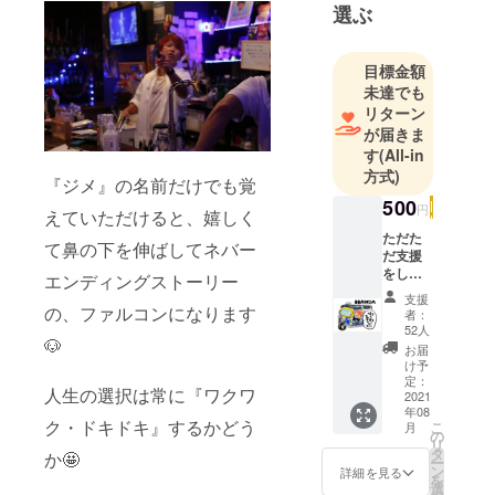
選ぶ
す。
人生の選択
目標金額
肢は『ワク
未達でも
ワクする』
リターン
かどうか。
が届きま
みんなと一
す
(All-in
緒にワクワ
方式)
『ジメ』の名前だけでも覚
クしたいジ
500
円
えていただけると、嬉しく
メをよろし
ただた
くお願いし
て鼻の下を伸ばしてネバー
だ支援
をして
エンディングストーリー
くれる
支援
『応援
の、ファルコンになります
者：
王』枠
52人
🐶
有難う
お届
ござい
け予
ます
定：
人生の選択は常に『ワクワ
m(_
2021
年08
_)m 今
ク・ドキドキ』するかどう
こ
月
回初め
の
リ
てのク
タ
か🤩
ー
ラウド
ン
詳細を見る
を
ファン
選