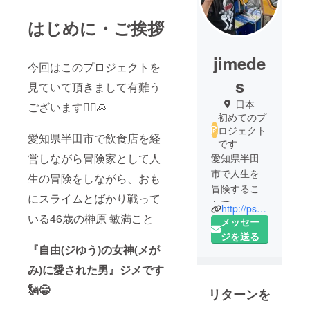
はじめに・ご挨拶
jimede
今回はこのプロジェクトを
s
見ていて頂きまして有難う
日本
ございます🙇‍♂️🙏
初めてのプ
ロジェクト
愛知県半田市で飲食店を経
です
営しながら冒険家として人
愛知県半田
市で人生を
生の冒険をしながら、おも
冒険するこ
にスライムとばかり戦って
とで、
http://ps-jime.com/
いる46歳の榊原 敏満こと
飲食店を経
メッセー
営している
ジを送る
『自由(ジゆう)の女神(メが
冒険家『自
由(ジゆう)の
み)に愛された男』ジメです
女神(メがみ)
🗽😁
リターンを
に愛された
男』ジメで