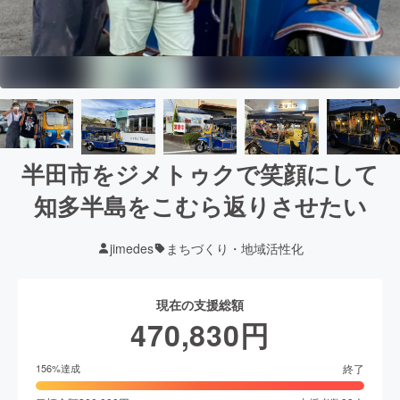
半田市をジメトゥクで笑顔にして
知多半島をこむら返りさせたい
jimedes
まちづくり・地域活性化
現在の支援総額
470,830
円
終了
156
%達成