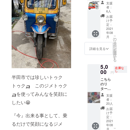
ちらの
ステン
てお届
支援
リター
レスを
けしま
者：
ンは、
取り付
す 付加
6人
ジメ
け ポリ
価値感
お届
トゥク
カボ
あると
け予
で出会
ネード
定：
おもい
う子ど
2021
を看板
ます笑
年08
も達に
位置に
またお
こ
月
飴ちゃ
設置し
の
会い出
リ
んをプ
ます(写
タ
来たら
ー
レゼン
真のイ
ン
直接目
詳細を見る
を
トする
メージ
選
を見て
択
飴ちゃ
です) 看
す
お礼を
る
んスポ
板に
させて
5,0
ンサー
メッ
頂きた
在庫な
枠で
00
セージ
し
いとオ
円
す。 ジ
を印刷
モイマ
半田市では珍しいトゥク
こちら
メトゥ
ラミ
ス( ^ω^
のリ
クとの
トゥク🛺 このジメトゥク
ネート
) 発送は
ターン
体験を
してPR
8/1(日)
は、ジ
🛺を使ってみんなを笑顔に
さらに2
しま
よりお
支援
メトゥ
度3度味
す。
手紙を
者：
したい😁
クで出
わって
メッ
20人
書きま
会う子
もらえ
セージ
すので
お届
ども達
るよう
を送っ
け予
よろし
『今』出来る事として、乗
に 飴
に、
定：
て頂き
くお願
ちゃん
2021
パッ
コチラ
いしま
るだけで笑顔になるジメ
年08
をプレ
ケージ
で印刷
す。
こ
月