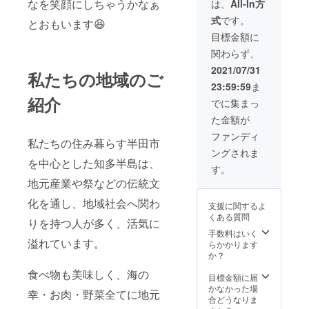
す。 ジ
なを笑顔にしちゃうかなぁ
ボード
は、
All-In方
看板デ
ランプ
メトゥ
にして
ザイン
式
です。
の縦の
とおもいます😆
クキャ
ジメ
につい
棒に２
ンディ
トゥク
目標金額に
て、今
本ステ
を手に
キャン
回看板
関わらず、
ンレス
した子
ディを
スポン
を取り
ども達
配る時
2021/07/31
サーと
私たちの地域のご
付け ポ
の最高
に 掲示
してNG
23:59:59
ま
リカボ
の笑顔
させて
の場合
紹介
ネード
のスポ
頂きま
でに集まっ
は、ご
を看板
ンサー
す。 お
連絡の
た金額が
位置に
になり
名前は
上説明
設置し
ません
備考欄
ファンディ
させて
私たちの住み暮らす半田市
ます(写
か？ ス
にお願
頂き、
ングされま
真のイ
ポン
いしま
ご返金
を中心とした知多半島は、
メージ
サーの
す。 記
す。
させて
です) 看
方のお
載がな
頂きま
地元産業や祭などの伝統文
板に15
名前は
い場合
す。
個のス
ボード
はユー
化を通し、地域社会へ関わ
支援に関するよ
テッ
にして
ザー名
くある質問
カーを
りを持つ人が多く、活気に
ジメ
になり
配置し
トゥク
手数料はいく
ます。
溢れています。
ます。
キャン
らかかります
デザイ
ディを
か？
ンはロ
配る時
食べ物も美味しく、海の
ゴマー
に 掲示
目標金額に届
クを
させて
かなかった場
幸・お肉・野菜全てに地元
データ
頂きま
合どうなりま
か写真