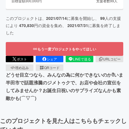
目標金額
300,000
円
支援者数
99
人
このプロジェクトは、
2021/07/14
に募集を開始し、
99
人の支援
により
470,830
円の資金を集め、
2021/07/31
に募集を終了しま
した
もう一度プロジェクトをやってほしい
ポスト
シェア
LINEで送る
URLコピー
埋め込み
QRコード
どうせ目立つなら、みんなの為に何かできないのか⁈いま
半田市で話題沸騰のジメトゥクで、お店や会社の宣伝を
してみませんか？お誕生日祝いのサプライズなんかも素
敵かも(⌒▽⌒)
このプロジェクトを見た人はこちらもチェックし