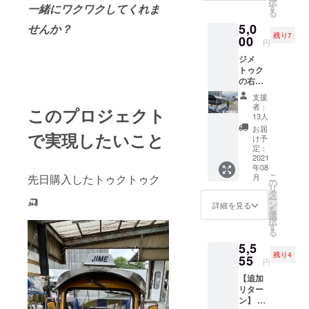
択
ディン
す
一緒にワクワクしてくれま
る
グで
5,0
す。 め
せんか？
残り7
ちゃく
00
円
ちゃ不
ジメ
安もあ
トゥク
ります
の右側
が、挑
面の
戦する
支援
メッ
楽しさ
者：
このプロジェクト
セージ
が上
13人
看板枠
回って
お届
で実現したいこと
選んで
いま
け予
頂き有
す。 お
定：
難うご
2021
手紙に
年08
ざいま
てお礼
こ
月
先日購入したトゥクトゥク
す。 お
を伝え
の
リ
店や会
させて
タ
🛺
ー
社や各
下さ
ン
詳細を見る
を
種団体
い。 元
選
択
などの
スタッ
す
る
PRに是
フが描
5,5
非ご利
いてく
残り4
用くだ
55
れたジ
円
さい。
メトゥ
【追加
右側の
クの絵
リター
縦の棒
を プリ
ン】 こ
に２本
ントし