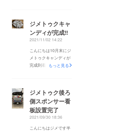
て頂きました業者の協
力の元素敵な仕上がり
になりましたまた街で
ジメトゥクキャ
見かけたらお声がけ下
ンディが完成‼︎
さい\(//∇//)\ジメ
2021/11/02 14:22
こんにちは10月末にジ
メトゥクキャンディが
完成到着しましたので
もっと見る
ご報告です。ダンボー
ル一杯に届きました笑
通常のジメトゥク運転
ジメトゥク後ろ
時には、カバンに入れ
側スポンサー看
ていつでも渡せるよう
板設置完了
に！またイベントには
宝箱などにいれて子ど
2021/09/30 18:36
も達にプレゼントした
こんにちはジメです半
いとおもいます。ジメ