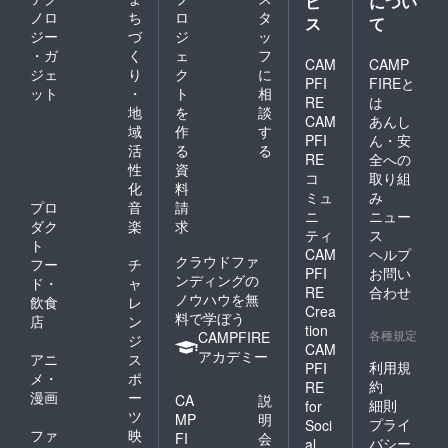
ビ
につい
ノロ
ち
ロ
タ
ス
て
ジー
づ
ジ
ッ
・ガ
く
ェ
フ
CAM
CAMP
ジェ
り
ク
に
PFI
FIREと
ット
・
ト
相
RE
は
地
を
談
CAM
あんし
域
作
す
PFI
ん・安
活
る
る
RE
全への
性
資
コ
取り組
化
料
ミュ
み
プロ
音
請
ニ
ニュー
ダク
楽
求
ティ
ス
ト
CAM
ヘルプ
クラウドファ
フー
チ
PFI
お問い
ンディングの
ド・
ャ
RE
合わせ
ノウハウを無
飲食
レ
Crea
料で学ぼう
店
ン
tion
各種規定
CAMPFIRE
ジ
CAM
アカデミー
アニ
ス
利用規
PFI
メ・
ポ
約
RE
漫画
ー
CA
説
細則
for
ツ
MP
明
プライ
Soci
ファ
映
FI
会
バシー
al