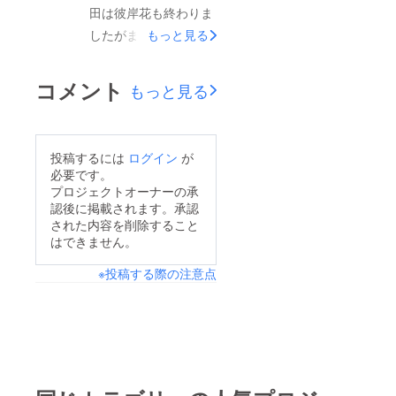
田は彼岸花も終わりま
トゥク体験などをした
したがまだまだ楽しい
もっと見る
後も、飴ちゃんがある
ことをみんなが作ろう
事で、経験を伝えた
とアゲアゲでございま
コメント
り、楽しいを共有でき
もっと見る
すw報告です本日スポ
る機会になったらいい
ンサー看板を設置して
なぁとオモイマス。あ
いただきました
らためてジメトゥク
投稿するには
ログイン
が
(*^▽^*)ジメトゥク後
必要です。
キャンディスポンサー
ろ側看板スポンサーの
プロジェクトオーナーの承
の皆様有難うございま
認後に掲載されます。承認
リターンが10/1から半
したm(_ _)mスポン
された内容を削除すること
年間掲載されます
はできません。
サーお名前につきまし
(10/1〜3/31) 次回は
ては、11/12あたりの
※投稿する際の注意点
(4/1〜9/30)ですめちゃ
イベントまでに完成さ
くちゃいい感じです！
せてお披露目させて戴
普段の街乗りやイベン
きます‼︎#お楽しみに！
トなどに大活躍の予感
ですYouTubeや地元
ケーブルTVやテレビ