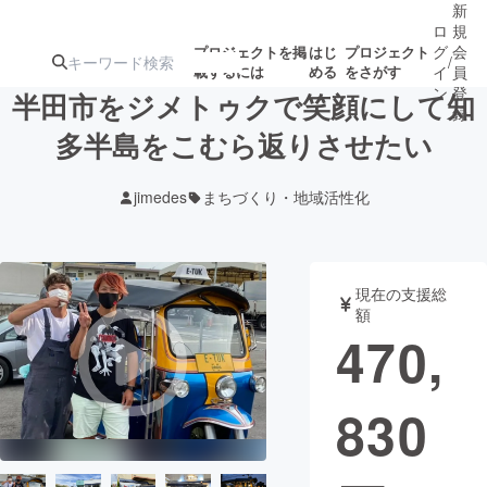
新
ロ
規
グ
会
プロジェクトを掲
はじ
プロジェクト
/
載するには
める
をさがす
イ
員
ン
登
半田市をジメトゥクで笑顔にして知
録
多半島をこむら返りさせたい
人気のプロ
注目のリ
注目の新着プロ
募集終了が近いプ
もうすぐ公開
jimedes
まちづくり・地域活性化
ジェクト
ターン
ジェクト
ロジェクト
されます
アート・写真
音楽
現在の支援総
額
470,
テクノロジー・ガジェット
ゲーム・サ
830
映像・映画
書籍・雑誌
ビジネス・起業
チャレンジ