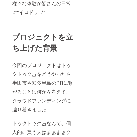
様々な体験が皆さんの日常
は、ご
連絡の
に"イロドリヲ"
上説明
させて
頂き、
ご返金
させて
プロジェクトを立
頂きま
す。
ち上げた背景
今回のプロジェクトはトゥ
クトゥク🛺をどうやったら
半田市や知多半島のPRに繋
がることは何かを考えて、
クラウドファンディングに
辿り着きました。
トゥクトゥク🛺なんて、個
人的に買う人はまぁまぁク