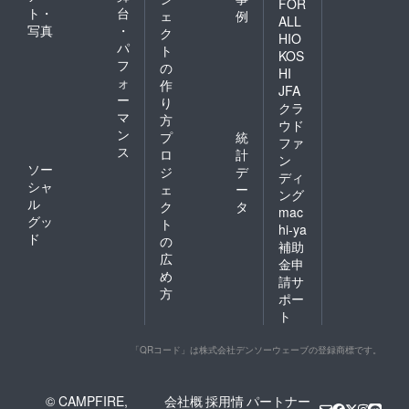
FOR
ト・
台
ェ
例
ALL
写真
・
ク
HIO
パ
ト
KOS
フ
の
HI
ォ
作
JFA
ー
り
クラ
マ
方
ウド
ン
プ
統
ファ
ス
ロ
計
ン
ソー
ジ
デ
ディ
シャ
ェ
ー
ング
ル
ク
タ
mac
グッ
ト
hi-ya
ド
の
補助
広
金申
め
請サ
方
ポー
ト
「QRコード」は株式会社デンソーウェーブの登録商標です。
© CAMPFIRE,
会社概
採用情
パートナー