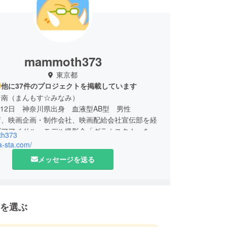
mammoth373
東京都
他に37件のプロジェクトを掲載しています
☆南（まんもす☆みなみ）
9月12日 神奈川県出身 血液型AB型 男性
店、映画企画・制作会社、映画配給会社宣伝部を経
ビアアイドル・モデル撮影会「グラ☆スタ！」を立
h373
現在は下記の業務を行う。
ra-sta.com/
スタ！撮影会、ファンミーティングの企画・運営
メッセージを送る
コチャンネル「グラ☆スタ！チャンネル」の番組プ
ス
イト「グラスタショップ」の運営
ニのマルチコピー機でのオリジナルブロマイド販売
を選ぶ
放送モバイルサイト「1242モバイル」へのモデル