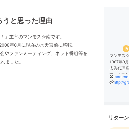
ろうと思った理由
！」主宰のマンモス☆南です。
2008年8月に現在の水天宮前に移転、
会やファンミーティング、ネット番組等を
マンモス
流れました。
1967年
広告代理
て、グラ
mammot
ち上げ。
http://g
★グラ☆
★ニコニ
ロデュー
★通販サ
★コンビ
リターン
★ニッポン
写真掲載