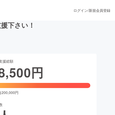
ログイン
/
新規会員登録
支援下さい！
うすぐ公開されます
支援総額
プロダクト
8,500
円
ファッション
スポーツ
00,000円
数
ア
ソーシャルグッド