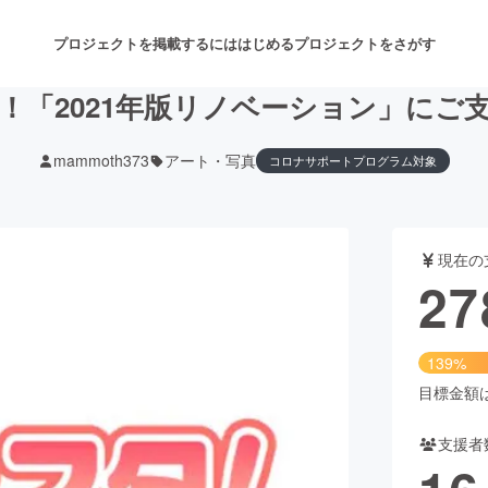
プロジェクトを掲載するには
はじめる
プロジェクトをさがす
！「2021年版リノベーション」にご
mammoth373
アート・写真
コロナサポートプログラム対象
注目のリターン
注目の新着プロジェクト
募集終了が近いプロジェクト
も
現在の
音楽
舞台・パフォーマンス
27
ゲーム・サービス開発
フード・飲食店
139%
書籍・雑誌出版
アニメ・漫画
目標金額は2
支援者
チャレンジ
ビューティー・ヘルスケ