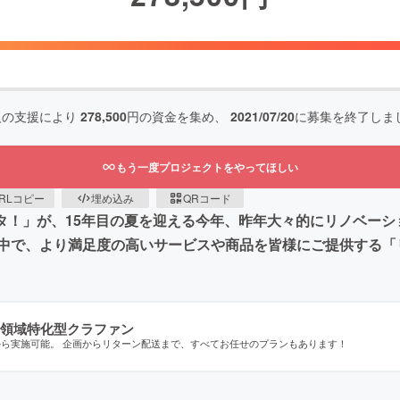
人の支援により
278,500
円の資金を集め、
2021/07/20
に募集を終了しま
もう一度プロジェクトをやってほしい
RLコピー
埋め込み
QRコード
スタ！」が、15年目の夏を迎える今年、昨年大々的にリノベー
中で、より満足度の高いサービスや商品を皆様にご提供する「
領域特化型クラファン
から実施可能。 企画からリターン配送まで、すべてお任せのプランもあります！