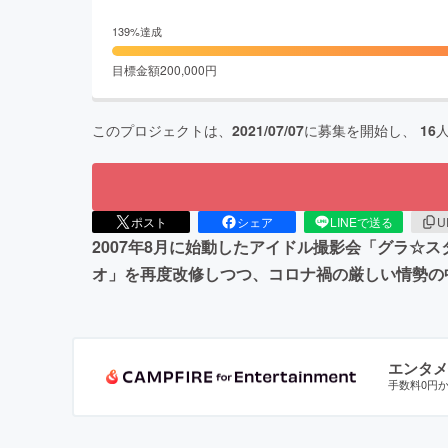
139
%達成
目標金額
200,000
円
このプロジェクトは、
2021/07/07
に募集を開始し、
16
ポスト
シェア
LINEで送る
U
2007年8月に始動したアイドル撮影会「グラ☆
オ」を再度改修しつつ、コロナ禍の厳しい情勢の
エンタメ
手数料0円