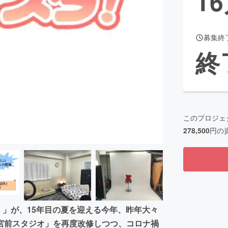
16
募集終
CAMPFIRE for Social Good
CAMPFIRE Creation
終
CAMPFIREふるさと納税
machi-ya
コミュニティ
このプロジェ
278,500
円の
！」が、15年目の夏を迎える今年、昨年大々
宮前スタジオ」を再度改修しつつ、コロナ禍