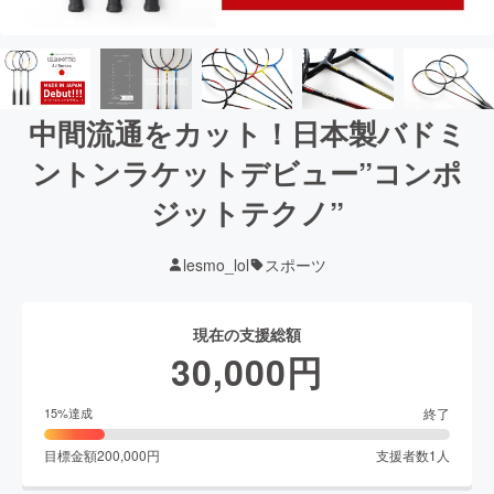
中間流通をカット！日本製バドミ
ントンラケットデビュー”コンポ
ジットテクノ”
lesmo_lol
スポーツ
現在の支援総額
30,000
円
終了
15
%達成
目標金額
200,000
円
支援者数
1
人