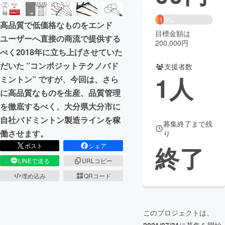
まちづくり・地域活性化
15%
高品質で低価格なものをエンド
目標金額は
ユーザーへ直接の商流で提供する
200,000円
CAMPFIRE for Social Good
CAMPFIRE Creation
べく2018年に立ち上げさせていた
CAMPFIREふるさと納税
machi-ya
コミュニティ
だいた ”コンポジットテクノバド
支援者数
1
人
ミントン” ですが、今回は、さら
に高品質なものを生産、品質管理
を徹底するべく、大分県大分市に
自社バドミントン製造ラインを稼
募集終了まで残
働させます。
り
終了
ポスト
シェア
LINEで送る
URLコピー
埋め込み
QRコード
このプロジェクトは、