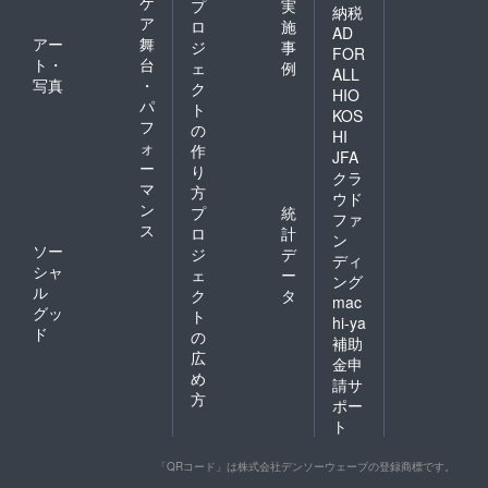
ケ
プ
実
納税
ア
ロ
施
AD
アー
舞
ジ
事
FOR
ト・
台
ェ
例
ALL
写真
・
ク
HIO
パ
ト
KOS
フ
の
HI
ォ
作
JFA
ー
り
クラ
マ
方
ウド
ン
プ
統
ファ
ス
ロ
計
ン
ソー
ジ
デ
ディ
シャ
ェ
ー
ング
ル
ク
タ
mac
グッ
ト
hi-ya
ド
の
補助
広
金申
め
請サ
方
ポー
ト
「QRコード」は株式会社デンソーウェーブの登録商標です。