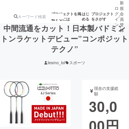
新
ロ
規
グ
会
プロジェクトを掲
はじ
プロジェクト
/
載するには
める
をさがす
イ
員
ン
登
中間流通をカット！日本製バドミン
録
トンラケットデビュー”コンポジット
テクノ”
人気のプロ
注目のリ
注目の新着プロ
募集終了が近いプ
もうすぐ公開
ジェクト
ターン
ジェクト
ロジェクト
されます
lesmo_lol
スポーツ
アート・写真
音楽
現在の支援総
テクノロジー・ガジェット
ゲーム・サ
額
30,0
映像・映画
書籍・雑誌
00
円
ビジネス・起業
チャレンジ