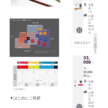
軸組布
いた上
支援
金箔
で
者：
シャフ
Made in
1人
ト特別
Japan
お届
日本製
お好き
け予
ラケッ
な1本＋
定：
ト：税
2021
張り上
年12
込
げ指定
こ
月
50,000
※商品の
の
リ
円 お好
スペッ
タ
ー
みの機
クは2つ
ン
詳細を見る
を
種を弊
目画像
選
択
社現行
をご覧
す
る
ライン
くださ
33,
ナップ
い。 ※
より選
000
デザイ
円
択いた
ンは4つ
２、
だき、
目の画
33,000
シャフ
像、左
円コー
トの巻
から
ス（税
き上げ
P6J、
支援
込）：
から丁
S6J、
者：
通常
寧に受
C6Jと
0人
44,000
注生産
なりま
お届
円のと
いたし
す。
け予
▼はじめにご挨拶
ころ
ます。
定：
25%OF
2021
納品ま
年09
F ラ
で２、