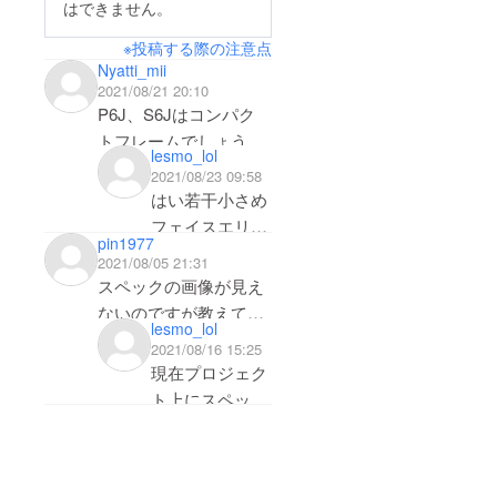
はできません。
※投稿する際の注意点
Nyatti_mii
2021/08/21 20:10
P6J、S6Jはコンパク
トフレームでしょう
lesmo_lol
か？
2021/08/23 09:58
カタログだと少し面が
はい若干小さめ
小さいように見えま
フェイスエリア
pin1977
す。
となります。
2021/08/05 21:31
よろしくお願い
スペックの画像が見え
します。
ないのですが教えても
lesmo_lol
らえますか？
2021/08/16 15:25
あと購入する時にP5と
現在プロジェク
か指定するのですか？
ト上にスペック
シートを掲載す
る申請をしてお
ります。