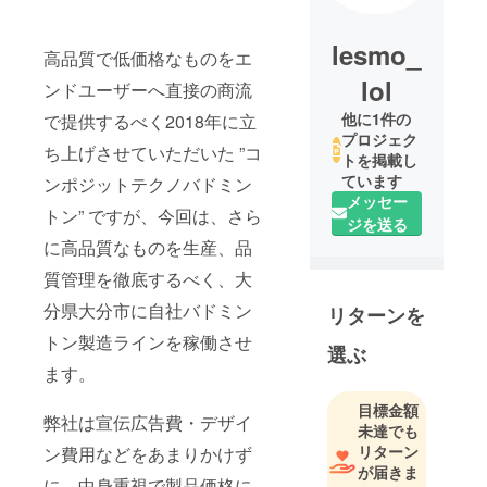
lesmo_
高品質で低価格なものをエ
lol
ンドユーザーへ直接の商流
他に1件の
で提供するべく2018年に立
プロジェク
ち上げさせていただいた ”コ
トを掲載し
ています
ンポジットテクノバドミン
メッセー
トン” ですが、今回は、さら
ジを送る
に高品質なものを生産、品
質管理を徹底するべく、大
分県大分市に自社バドミン
リターンを
トン製造ラインを稼働させ
選ぶ
ます。
目標金額
弊社は宣伝広告費・デザイ
未達でも
リターン
ン費用などをあまりかけず
が届きま
に、中身重視で製品価格に