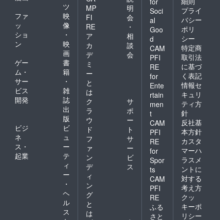
細則
for
ツ
MP
明
プライ
Soci
ファ
映
FI
会
バシー
al
ッ
像
RE
・
ポリ
Goo
ショ
・
ア
相
シー
d
ン
映
カ
談
特定商
CAM
画
デ
会
取引法
PFI
ゲー
書
ミ
に基づ
RE
ム・
籍
ー
く表記
for
サー
・
と
情報セ
Ente
ビス
雑
は
キュリ
rtain
開発
誌
ク
サ
ティ方
men
出
ラ
ポ
針
t
版
ウ
ー
反社基
CAM
ビジ
ビ
ド
ト
本方針
PFI
ネ
ュ
フ
サ
カスタ
RE
ス・
ー
ァ
ー
マーハ
for
起業
テ
ン
ビ
ラスメ
Spor
ィ
デ
ス
ントに
ts
ー
ィ
対する
CAM
・
ン
考え方
PFI
ヘ
グ
クッ
RE
ル
と
キーポ
ふる
ス
は
リシー
さと