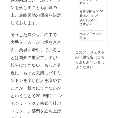
産、受
す。 ※
すか？
注後３
ンを落とすことも計算の
ブラッ
週間い
クエ
支援で困った
上、最終製品の価格を決定
ただき
ディ
時はどこに相
ます。
ション
談したらいい
しております。
※スペッ
は、画
ですか？
クは画
像1の商
像2枚目
品が全
ヘルプページを
そうしたロジックの中で、
をご参
て黒に
見る
照くだ
塗装さ
大手メーカーが市場をささ
さい。
れた商
※デザイ
え、業界を牽引しているこ
品とな
このプロジェクト
ンは画
りま
とは周知の事実で、すが、
の問題報告は
こち
像1枚目
す。
の左か
ら
よりお問い合わ
彼らにできない、もっと身
ら
せください
P6J、
近に、もっと気楽にバドミ
C6J、
S6Jと
ントンを楽しむ人を増やす
なりま
す。 ※T
ことが、我々にできないか
シャツ
ということで2018年にコン
のデザ
インは
ポジットテクノ株式会社バ
画像1枚
目の右
ドミントン部門を立ち上げ
側の商
品とな