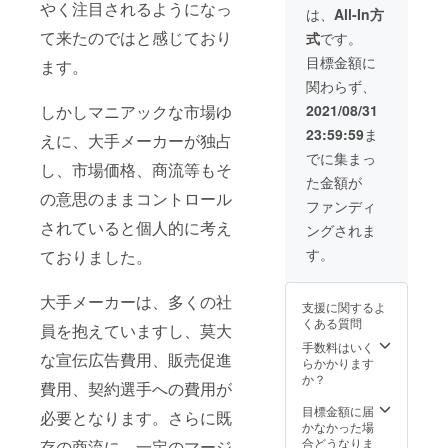
やく注目されるようになっ
をお聞
注後３
は、
All-In方
きして
週間い
て来たのではと感じており
式
です。
オスス
ただき
メをご
ます。
目標金額に
ます。
連絡の
※スペッ
関わらず、
上、ご
クは画
購入
像2枚目
しかしマニアックな市場ゆ
2021/08/31
（他社
をご参
23:59:59
ま
ラケッ
えに、大手メーカーが独占
照くだ
トでも
さい。
でに集まっ
し、市場価格、商流等もそ
構いま
※デザイ
た金額が
せ
ンは画
の意思のままコントロール
ん。）
像1枚目
ファンディ
Made in
の左か
されていると個人的に考え
ングされま
Japan
ら
お好き
P6J、
す。
ておりました。
な2本＋
C6J、
張り上
S6Jと
げ指定
なりま
大手メーカーは、多くの社
支援に関するよ
+ロゴT
す。 ※T
くある質問
員を抱えていますし、莫大
シャツ
シャツ
ブラッ
のデザ
手数料はいく
な宣伝広告費用、販売促進
クエ
インは
らかかります
ディ
画像1枚
か？
費用、契約選手への費用が
ション
目の右
お好き
側の商
目標金額に届
必要となります。さらに既
な2本＝
品とな
かなかった場
受注生
りま
合どうなりま
存の商流に、一定のマージ