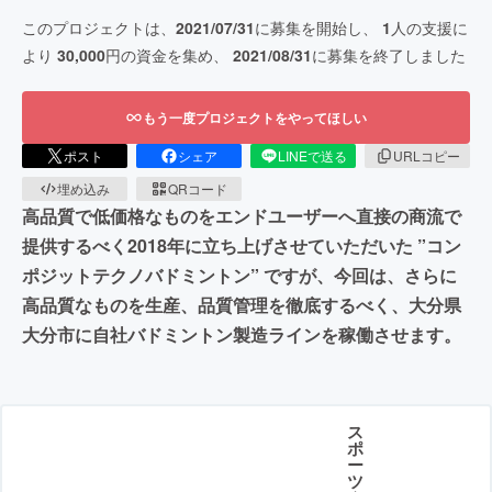
このプロジェクトは、
2021/07/31
に募集を開始し、
1
人の支援に
より
30,000
円の資金を集め、
2021/08/31
に募集を終了しました
もう一度プロジェクトをやってほしい
ポスト
シェア
LINEで送る
URLコピー
埋め込み
QRコード
高品質で低価格なものをエンドユーザーへ直接の商流で
提供するべく2018年に立ち上げさせていただいた ”コン
ポジットテクノバドミントン” ですが、今回は、さらに
高品質なものを生産、品質管理を徹底するべく、大分県
大分市に自社バドミントン製造ラインを稼働させます。
ス
ポ
ー
ツ