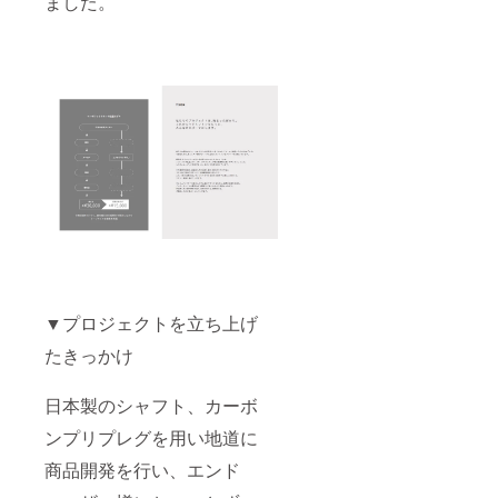
ました。
りま
す。 ※
ブラッ
クエ
ディ
ション
は、画
像1の商
品が全
て黒に
塗装さ
れた商
品とな
りま
す。
▼プロジェクトを立ち上げ
たきっかけ
日本製のシャフト、カーボ
ンプリプレグを用い地道に
商品開発を行い、エンド