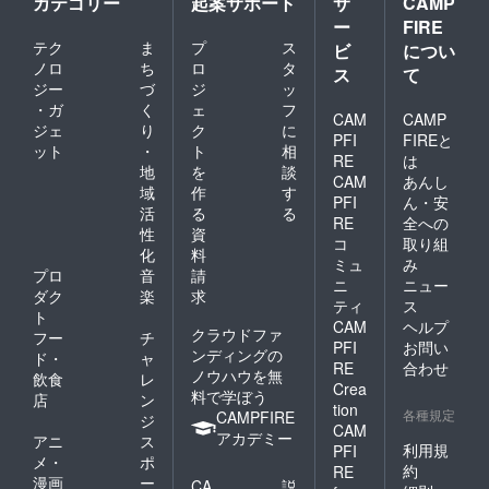
カテゴリー
起案サポート
サ
CAMP
ー
FIRE
テク
ま
プ
ス
ビ
につい
ノロ
ち
ロ
タ
ス
て
ジー
づ
ジ
ッ
・ガ
く
ェ
フ
CAM
CAMP
ジェ
り
ク
に
PFI
FIREと
ット
・
ト
相
RE
は
地
を
談
CAM
あんし
域
作
す
PFI
ん・安
活
る
る
RE
全への
性
資
コ
取り組
化
料
ミュ
み
プロ
音
請
ニ
ニュー
ダク
楽
求
ティ
ス
ト
CAM
ヘルプ
クラウドファ
フー
チ
PFI
お問い
ンディングの
ド・
ャ
RE
合わせ
ノウハウを無
飲食
レ
Crea
料で学ぼう
店
ン
tion
各種規定
CAMPFIRE
ジ
CAM
アカデミー
アニ
ス
利用規
PFI
メ・
ポ
約
RE
漫画
ー
CA
説