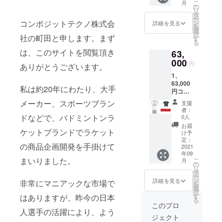
こ
月
ケット
３ヵ月
の
リ
セレク
お時間
タ
ー
ターサ
を頂戴
コンポジットテクノ株式会
ン
詳細を見る
を
イトで
しま
選
択
社の町田と申します。まず
オスス
す。 ※
す
る
メのラ
スペッ
は、このサイトを閲覧頂き
63,
ケット
クは画
を診断
000
像2枚目
円
ありがとうございます。
させて
をご参
1、
いただ
照くだ
63,000
いた上
さい。
私は約20年にわたり、大手
円コー
で、
※６軸組
ス（税
Made in
布金箔
メーカー、スポーツブラン
支援
込）：
Japan
シャフ
者：
通常
お好き
ドなどで、バドミントンラ
トは、
0人
85,800
な1本＋
画像1枚
お届
ケットブランドでラケット
のとこ
張り上
目の右
け予
ろ
げ指定
定：
部の金
の商品企画開発を手掛けて
27%OF
2021
+ロゴT
箔シャ
年09
F ラ
シャツ
フトを
まいりました。
こ
月
ケット
ブラッ
の
巻き上
リ
開発者
クエ
タ
げたデ
ー
による
ディ
ン
ザイン
詳細を見る
非常にマニアックな市場で
を
メール
ション
選
になり
択
にて現
お好き
す
はありますが、昨今の日本
ます。
る
在お使
な1本＝
このプロ
いのラ
人選手の活躍により、よう
受注生
ジェクト
ケット
産、受