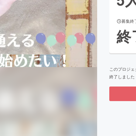
募集終
CAMPFIRE for Social Good
CAMPFIRE Creation
終
CAMPFIREふるさと納税
machi-ya
コミュニティ
このプロジェ
終了しました