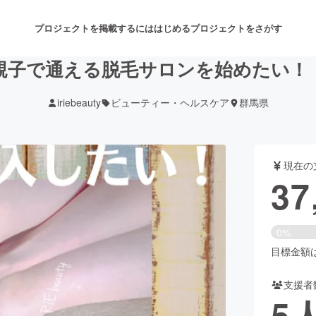
プロジェクトを掲載するには
はじめる
プロジェクトをさがす
親子で通える脱毛サロンを始めたい！
iriebeauty
ビューティー・ヘルスケア
群馬県
注目のリターン
注目の新着プロジェクト
募集終了が近いプロジェクト
も
現在の
音楽
舞台・パフォーマンス
37
ゲーム・サービス開発
フード・飲食店
0%
書籍・雑誌出版
アニメ・漫画
目標金額は4
支援者
チャレンジ
ビューティー・ヘルスケ
5