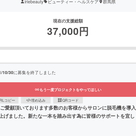
iriebeauty
ビューティー・ヘルスケア
群馬県
現在の支援総額
37,000
円
1/10/30
に募集を終了しました
もう一度プロジェクトをやってほしい
RLコピー
埋め込み
QRコード
らご愛顧頂いております多数のお客様からサロンに脱毛機を導
上げました。新たな一本を踏み出す為に皆様のサポートを宜し