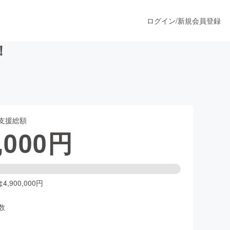
ログイン
/
新規会員登録
！
うすぐ公開されます
支援総額
プロダクト
,000
円
ファッション
スポーツ
,900,000円
数
ア
ソーシャルグッド
人