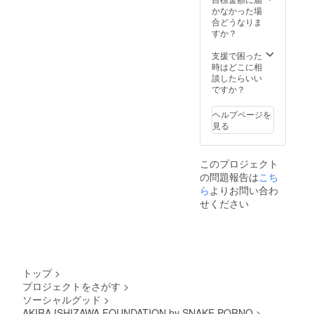
ださ
した。
かなかった場
るパー
い。 グ
ロゴの
合どうなりま
マな髪
ラ
メ
すか？
型と目
フィッ
デュー
が合う
ク内に
サは石
支援で困った
と石に
ある「a
沢彰氏
時はどこに相
なると
rolling
のト
談したらいい
いう迷
stone
レード
ですか？
信がメ
gathers
マーク
デュー
no
でもあ
サには
ヘルプページを
moss」
るパー
あるの
見る
は直訳
マな髪
で石沢
すると
型と目
彰氏の
「転が
が合う
名字に
このプロジェクト
る石に
と石に
も石と
の問題報告は
こち
苔つか
なると
いう字
ず」の
ら
よりお問い合わ
いう迷
がある
意。 ア
信がメ
のでそ
せください
メリカ
デュー
ういっ
では主
サには
た意味
に「活
あるの
合いか
動的に
で石沢
らスネ
いつも
彰氏の
ポルで
動き
名字に
過去に
トップ
>
回って
も石と
出した
プロジェクトをさがす
>
いる人
いう字
メ
ソーシャルグッド
>
は能力
がある
デュー
を錆び
AKIRA ISHIZAWA FOUNDATION by SNAKE PORNO
>
のでそ
サロゴ