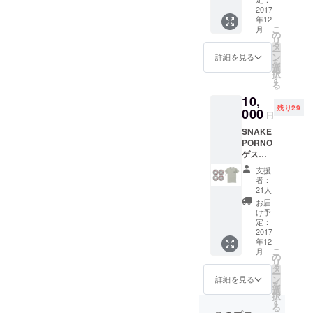
WHITE
2017
ペック
年12
素材 /
を出し
こ
月
コット
てもら
の
リ
ン ※税
いまし
タ
ー
込/送料
た。 グ
ン
詳細を見る
を
込 ※領
ラ
選
択
収書必
フィッ
す
る
要な場
ク内に
10,
合は
ある「a
残り29
メッ
000
rolling
円
セージ
stone
SNAKE
にてご
gathers
PORNO
連絡く
no
ゲスト
ださ
moss」
WHEEL
い。 グ
は直訳
支援
"AKIRA
ラ
すると
者：
ISHIZA
フィッ
「転が
21人
WA"モ
ク内に
る石に
お届
デル ス
ある「a
苔つか
け予
ペック /
rolling
定：
ず」の
52mm
2017
stone
意。 ア
年12
x 99A
gathers
メリカ
こ
月
素材 / ウ
no
の
では主
リ
レタン
moss」
タ
に「活
ー
石沢彰
は直訳
ン
動的に
詳細を見る
を
が普段
すると
選
いつも
択
から
「転が
す
動き
る
使って
る石に
回って