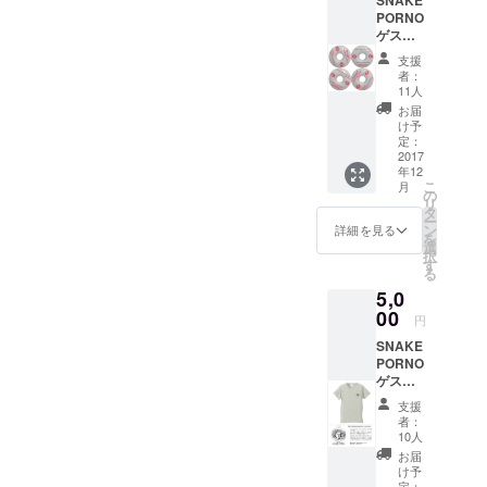
PORNO
ゲスト
WHEEL
支援
"AKIRA
者：
ISHIZA
11人
WA"モ
お届
デル ス
け予
ペック /
定：
52mm
2017
年12
x 99A
こ
月
素材 / ウ
の
リ
レタン
タ
ー
※税込/
ン
詳細を見る
を
送料込
選
択
※領収書
す
る
必要な
5,0
場合は
メッ
00
円
セージ
SNAKE
にてご
PORNO
連絡く
ゲストT
ださ
シャツ
い。 石
支援
サイズ /
沢彰氏
者：
S,M,L,X
が普段
10人
L カ
から
お届
ラー /
使って
け予
OFF
いるス
定：