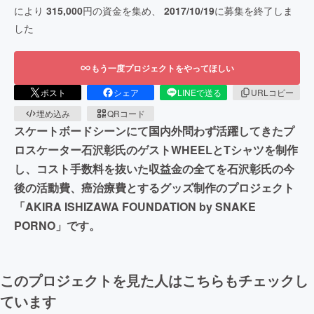
により
315,000
円の資金を集め、
2017/10/19
に募集を終了しま
した
もう一度プロジェクトをやってほしい
ポスト
シェア
LINEで送る
URLコピー
埋め込み
QRコード
スケートボードシーンにて国内外問わず活躍してきたプ
ロスケーター石沢彰氏のゲストWHEELとTシャツを制作
し、コスト手数料を抜いた収益金の全てを石沢彰氏の今
後の活動費、癌治療費とするグッズ制作のプロジェクト
「AKIRA ISHIZAWA FOUNDATION by SNAKE
PORNO」です。
このプロジェクトを見た人はこちらもチェックし
ています