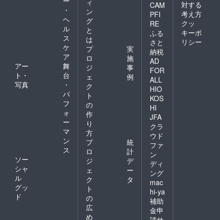
ー
ィ
対する
CAM
・
ン
考え方
PFI
ヘ
グ
クッ
RE
ル
と
キーポ
ふる
ス
は
リシー
さと
ケ
プ
実
納税
ア
ロ
施
AD
アー
舞
ジ
事
FOR
ト・
台
ェ
例
ALL
写真
・
ク
HIO
パ
ト
KOS
フ
の
HI
ォ
作
JFA
ー
り
クラ
マ
方
ウド
ン
プ
統
ファ
ス
ロ
計
ン
ソー
ジ
デ
ディ
シャ
ェ
ー
ング
ル
ク
タ
mac
グッ
ト
hi-ya
ド
の
補助
広
金申
め
請サ