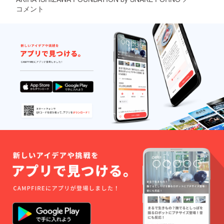
つかせ
ういっ
コメント
を使用
ない」
た意味
しまし
との意
合いか
た。
味があ
らスネ
るので
ポルで
そのこ
過去に
とわざ
出した
を石沢
メ
彰氏の
デュー
スケー
サロゴ
トボー
を使用
ディン
しまし
グに置
た。
き換え
てみま
した。
ロゴの
メ
デュー
サは石
沢彰氏
のト
レード
マーク
でもあ
るパー
マな髪
型と目