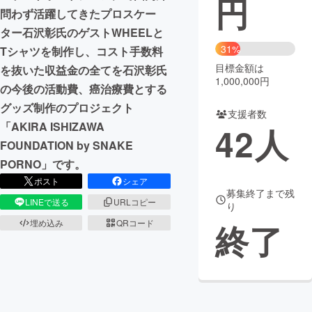
円
問わず活躍してきたプロスケー
まちづくり・地域活性化
ター石沢彰氏のゲストWHEELと
31%
Tシャツを制作し、コスト手数料
目標金額は
を抜いた収益金の全てを石沢彰氏
CAMPFIRE for Social Good
CAMPFIRE Creation
1,000,000円
の今後の活動費、癌治療費とする
CAMPFIREふるさと納税
machi-ya
コミュニティ
グッズ制作のプロジェクト
支援者数
「AKIRA ISHIZAWA
42
人
FOUNDATION by SNAKE
PORNO」です。
ポスト
シェア
募集終了まで残
LINEで送る
URLコピー
り
埋め込み
QRコード
終了