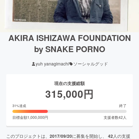
AKIRA ISHIZAWA FOUNDATION
by SNAKE PORNO
yuh yanagimachi
ソーシャルグッド
現在の支援総額
315,000
円
終了
31
%達成
目標金額
1,000,000
円
支援者数
42
人
このプロジェクトは、
2017/09/20
に募集を開始し、
42
人の支援