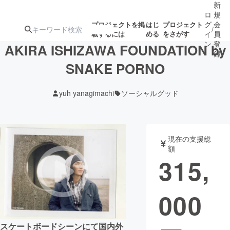
新
ロ
規
グ
会
プロジェクトを掲
はじ
プロジェクト
/
載するには
める
をさがす
イ
員
ン
登
AKIRA ISHIZAWA FOUNDATION by
録
SNAKE PORNO
人気のプロ
注目のリ
注目の新着プロ
募集終了が近いプ
もうすぐ公開
yuh yanagimachi
ソーシャルグッド
ジェクト
ターン
ジェクト
ロジェクト
されます
アート・写真
音楽
現在の支援総
額
315,
テクノロジー・ガジェット
ゲーム・サ
000
映像・映画
書籍・雑誌
ビジネス・起業
チャレンジ
スケートボードシーンにて国内外