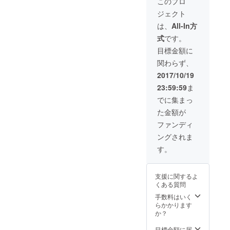
このプロ
いるス
苔つか
いる人
ジェクト
ペック
ず」の
は能力
を出し
意。 ア
を錆び
は、
All-In方
てもら
メリカ
つかせ
式
です。
いまし
では主
ない」
た。
に「活
との意
目標金額に
SNAKE
動的に
味があ
関わらず、
PORNO
いつも
るので
ゲストT
動き
そのこ
2017/10/19
シャツ
回って
とわざ
23:59:59
ま
サイズ /
いる人
を石沢
S,M,L,X
は能力
彰氏の
でに集まっ
L カ
を錆び
スケー
た金額が
ラー /
つかせ
トボー
OFF
ない」
ディン
ファンディ
WHITE
との意
グに置
ングされま
素材 /
味があ
き換え
コット
るので
てみま
す。
ン ※税
そのこ
した。
込/送料
とわざ
ロゴの
込 ※領
を石沢
メ
支援に関するよ
収書必
彰氏の
デュー
くある質問
要な場
スケー
サは石
合は
トボー
手数料はいく
沢彰氏
メッ
ディン
らかかります
のト
セージ
グに置
か？
レード
にてご
き換え
マーク
連絡く
てみま
目標金額に届
でもあ