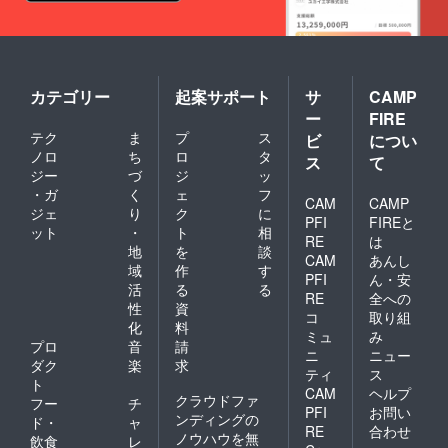
が合う
と石に
なると
いう迷
信がメ
デュー
カテゴリー
起案サポート
サ
CAMP
サには
ー
FIRE
あるの
テク
ま
プ
ス
ビ
につい
で石沢
ノロ
ち
ロ
タ
彰氏の
ス
て
名字に
ジー
づ
ジ
ッ
も石と
・ガ
く
ェ
フ
CAM
CAMP
いう字
ジェ
り
ク
に
がある
PFI
FIREと
ット
・
ト
相
のでそ
RE
は
地
を
談
ういっ
CAM
あんし
た意味
域
作
す
PFI
ん・安
合いか
活
る
る
RE
全への
らスネ
性
資
ポルで
コ
取り組
化
料
過去に
ミュ
み
プロ
音
請
出した
ニ
ニュー
メ
ダク
楽
求
ティ
ス
デュー
ト
CAM
ヘルプ
サロゴ
クラウドファ
フー
チ
PFI
お問い
を使用
ンディングの
ド・
ャ
しまし
RE
合わせ
ノウハウを無
飲食
レ
た。