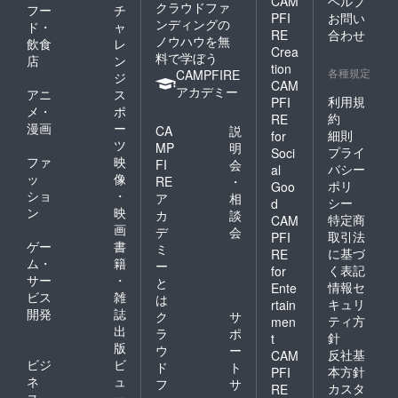
CAM
ヘルプ
クラウドファ
フー
チ
PFI
お問い
ンディングの
ド・
ャ
RE
合わせ
ノウハウを無
飲食
レ
Crea
料で学ぼう
店
ン
tion
各種規定
CAMPFIRE
ジ
CAM
アカデミー
アニ
ス
利用規
PFI
メ・
ポ
約
RE
漫画
ー
CA
説
細則
for
ツ
MP
明
プライ
Soci
ファ
映
FI
会
バシー
al
ッ
像
RE
・
ポリ
Goo
ショ
・
ア
相
シー
d
ン
映
カ
談
特定商
CAM
画
デ
会
取引法
PFI
ゲー
書
ミ
に基づ
RE
ム・
籍
ー
く表記
for
サー
・
と
情報セ
Ente
ビス
雑
は
キュリ
rtain
開発
誌
ク
サ
ティ方
men
出
ラ
ポ
針
t
版
ウ
ー
反社基
CAM
ビジ
ビ
ド
ト
本方針
PFI
ネ
ュ
フ
サ
カスタ
RE
ス・
ー