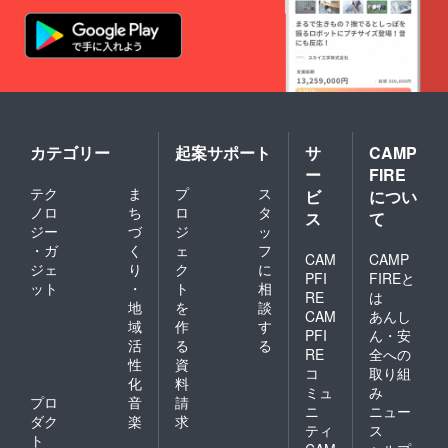
カテゴリー
起案サポート
サ
CAMP
ー
FIRE
テク
ま
プ
ス
ビ
につい
ノロ
ち
ロ
タ
ス
て
ジー
づ
ジ
ッ
・ガ
く
ェ
フ
CAM
CAMP
ジェ
り
ク
に
PFI
FIREと
ット
・
ト
相
RE
は
地
を
談
CAM
あんし
域
作
す
PFI
ん・安
活
る
る
RE
全への
性
資
コ
取り組
化
料
ミュ
み
プロ
音
請
ニ
ニュー
ダク
楽
求
ティ
ス
ト