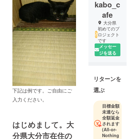
kabo_c
afe
大分県
初めてのプ
ロジェクト
です
メッセー
ジを送る
リターンを
選ぶ
下記は例です。ご自由にご
入力ください。
目標金額
未達なら
全額返金
はじめまして。大
されます
(All-or-
分県大分市在住の
Nothing