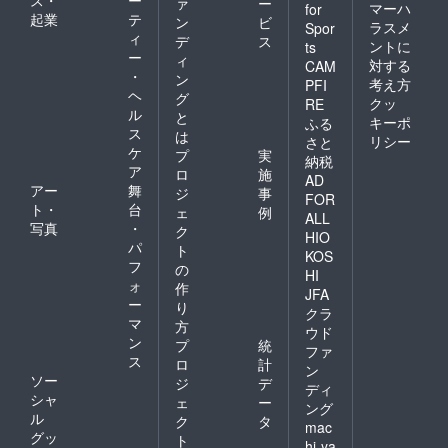
ァ
ー
マーハ
for
起業
テ
ン
ビ
ラスメ
Spor
ィ
デ
ス
ントに
ts
ー
ィ
対する
CAM
・
ン
考え方
PFI
ヘ
グ
クッ
RE
ル
と
キーポ
ふる
ス
は
リシー
さと
ケ
プ
実
納税
ア
ロ
施
AD
アー
舞
ジ
事
FOR
ト・
台
ェ
例
ALL
写真
・
ク
HIO
パ
ト
KOS
フ
の
HI
ォ
作
JFA
ー
り
クラ
マ
方
ウド
ン
プ
統
ファ
ス
ロ
計
ン
ソー
ジ
デ
ディ
シャ
ェ
ー
ング
ル
ク
タ
mac
グッ
ト
hi-ya