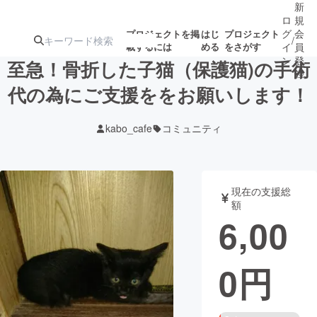
新
ロ
規
グ
会
プロジェクトを掲
はじ
プロジェクト
/
載するには
める
をさがす
イ
員
ン
登
至急！骨折した子猫（保護猫)の手術
録
代の為にご支援ををお願いします！
人気のプロ
注目のリ
注目の新着プロ
募集終了が近いプ
もうすぐ公開
kabo_cafe
コミュニティ
ジェクト
ターン
ジェクト
ロジェクト
されます
アート・写真
音楽
現在の支援総
額
6,00
テクノロジー・ガジェット
ゲーム・サ
0
円
映像・映画
書籍・雑誌
ビジネス・起業
チャレンジ