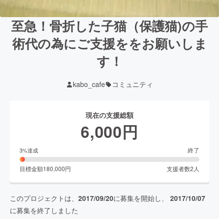
至急！骨折した子猫（保護猫)の手
術代の為にご支援ををお願いしま
す！
kabo_cafe
コミュニティ
現在の支援総額
6,000
円
終了
3
%達成
目標金額
180,000
円
支援者数
2
人
このプロジェクトは、
2017/09/20
に募集を開始し、
2017/10/07
に募集を終了しました