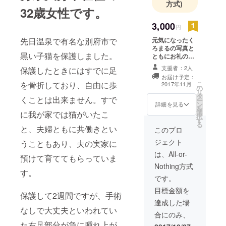
方式)
32歳女性です。
3,000
円
元気になったく
先日温泉で有名な別府市で
ろまるの写真と
黒い子猫を保護しました。
ともにお礼のお
手紙をさせてい
支援者：2人
保護したときにはすでに足
ただきます
お届け予定：
こ
を骨折しており、自由に歩
2017年11月
の
リ
タ
くことは出来ません。すで
ー
ン
詳細を見る
を
選
に我が家では猫がいたこ
択
す
る
と、夫婦ともに共働きとい
このプロ
ジェクト
うこともあり、夫の実家に
は、All-or-
預けて育ててもらっていま
Nothing方式
す。
です。
目標金額を
保護して2週間ですが、手術
達成した場
なしで大丈夫といわれてい
合にのみ、
た右足部分が急に腫れ上が