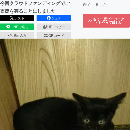
今回クラウドファンディングでご
終了しました
支援を募ることにしました
ポスト
シェア
もう一度プロジェク
トをやってほしい
LINEで送る
URLコピー
埋め込み
QRコード