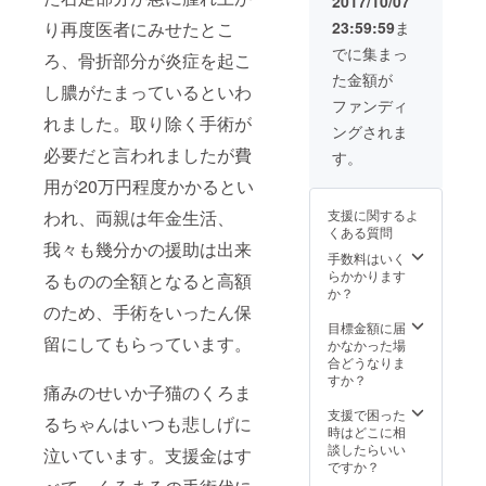
2017/10/07
23:59:59
ま
り再度医者にみせたとこ
でに集まっ
ろ、骨折部分が炎症を起こ
た金額が
し膿がたまっているといわ
ファンディ
れました。取り除く手術が
ングされま
必要だと言われましたが費
す。
用が20万円程度かかるとい
支援に関するよ
われ、両親は年金生活、
くある質問
我々も幾分かの援助は出来
手数料はいく
らかかります
るものの全額となると高額
か？
のため、手術をいったん保
目標金額に届
留にしてもらっています。
かなかった場
合どうなりま
すか？
痛みのせいか子猫のくろま
支援で困った
るちゃんはいつも悲しげに
時はどこに相
談したらいい
泣いています。支援金はす
ですか？