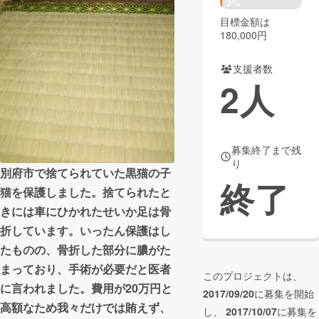
3%
目標金額は
まちづくり・地域活性化
180,000円
支援者数
CAMPFIRE for Social Good
CAMPFIRE Creation
2
人
CAMPFIREふるさと納税
machi-ya
コミュニティ
募集終了まで残
り
別府市で捨てられていた黒猫の子
終了
猫を保護しました。捨てられたと
きには車にひかれたせいか足は骨
折しています。いったん保護はし
たものの、骨折した部分に膿がた
まっており、手術が必要だと医者
このプロジェクトは、
に言われました。費用が20万円と
2017/09/20
に募集を開始
高額なため我々だけでは賄えず、
し、
2017/10/07
に募集を