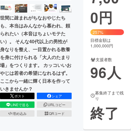
0
円
まちづくり・地域活性化
世間に疎まれがちなおやじたち
も、本当はみんなから慕われ、頼
CAMPFIRE for Social Good
CAMPFIRE Creation
257%
られたい（本音はちょいモテた
CAMPFIREふるさと納税
machi-ya
コミュニティ
目標金額は
い）。 そんな40代以上の男性が
1,000,000円
身なりを整え、一目置かれる教養
を身に付けられる「大人のたまり
支援者数
場」をつくります。 カッコいいお
96
人
やじは若者の希望になれるはず。
ここから一緒に輝く日本を作って
いきませんか？
募集終了まで残
ポスト
シェア
り
LINEで送る
URLコピー
終了
埋め込み
QRコード