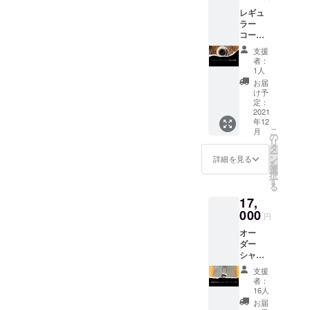
ガッツリ撮影という訳では
のメー
す。 ＊
産地：
レギュ
ル アッ
営業日
インド
なさそうですが、連絡があ
ラー
プグ
は１ヶ
ネシア
コー
レード
月に２
りました。どんな内容にな
共和国
ヒー2ヶ
コー
０日前
スマト
支援
月飲み
るのか楽しみです。では、
ヒー飲
後とな
ラ島 品
者：
放題チ
み放題
りま
1人
種：ア
また次回に！
ケット
チケッ
す。 ＊
ラビカ
お届
（ご本
ト ＊
飲み放
け予
種 精
人の
コー
定：
題の
製：
み）
2021
ヒーは
コー
ジャコ
年12
コー
営業日
ヒーは
ウネコ
こ
月
ヒー飲
の営業
の
厳選屋
プロセ
リ
み放題
時間内
タ
ブレン
ス
ー
チケッ
であれ
ン
ドのみ
詳細を見る
を
ト ＊
ば何杯
選
となり
択
コー
でもお
す
ます。
る
ヒーは
かわり
＊チ
17,
営業日
できま
ケット
の営業
000
す。 ＊
の使用
円
時間内
テイク
期限は
オー
であれ
アウト
最初の
ダー
ば何杯
は対象
利用日
シャツ
でもお
外で
から数
１枚お
かわり
す。店
えて
支援
仕立て
できま
内での
１ヶ月
者：
（国産
す。 ＊
ご飲用
16人
となり
生地）
テイク
のみと
ます。
お届
＋御礼