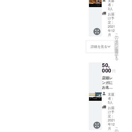
支援
シュー
年間飲
ます
ズ岡崎
りま
者：
ズ、パ
み放題
が、予
店にて
3人
す。 ＊
ンプス
チケッ
期せぬ
店長が
縫製は
お届
のみ対
ト（ご
天災等
行いま
け予
国内の
象で
本人の
によっ
定：
す。
工場で
す。 ＊
み）＋
2021
て剥が
（ご来
行い、
メ
年12
レギュ
れ、修
店いた
完成ま
ニュー
こ
月
ラー
復不可
の
だける
で約３
はブ
リ
ホット
能な場
タ
方に限
～４週
ラッシ
ー
ドック
合には
ン
りま
詳細を見る
間程か
ング、
を
券６枚
この限
選
す） ＊
かりま
クリー
択
＋御礼
りでは
す
名入
す。 ＊
ナー、
る
のメー
ありま
れ、ボ
完成後
クリー
50,
ル コー
せん。
タン付
は厳選
ム、除
ヒー飲
000
＊掲載
け糸等
屋店内
円
菌消
み放題
項目は
オプ
または
臭、コ
店頭レ
チケッ
お名前
ション
リーガ
バイン
ンガに
ト ＊
（ロー
等は別
ル
クかけ
お名前
コー
マ字）
途料金
シュー
となり
の金属
ヒーは
の下に
がかか
ズ岡崎
支援
ます。
プレー
営業日
SUPPO
りま
者：
店にて
＊使用
トの掲
の営業
RTERと
5人
す。 ＊
引き渡
期限は
示
時間内
なりま
縫製は
お届
しま
送付日
（ゴー
であれ
す。 ＊
け予
国内の
す。 ＊
より半
ルド
ば何杯
定：
ご支援
工場で
計測及
年とな
色） 金
2021
でもお
時は必
行い、
び完成
りま
年12
属プ
かわり
ず備考
完成ま
後引き
こ
す。
月
レート
できま
の
欄にご
で約３
渡し時