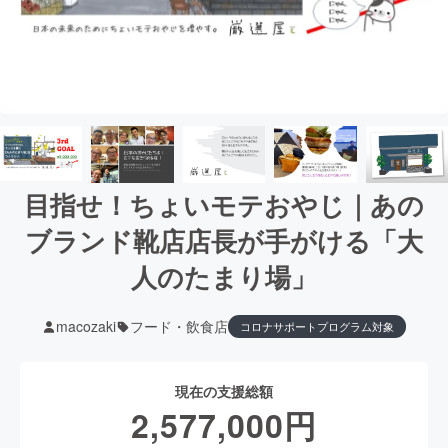
目指せ！ちょいモテおやじ｜あの
ブランド靴店店長が手がける「大
人のたまり場」
macozaki
フード・飲食店
コロナサポートプログラム対象
現在の支援総額
2,577,000
円