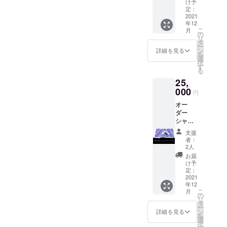
アウト
なりま
け予
レギュ
のメー
は対象
定：
す。 ＊
ラー靴
ル オー
2021
外で
営業日
磨き ＊
年12
ダー
す。店
は１ヶ
コロン
こ
月
シャツ
内での
の
月に２
ブス社
リ
につい
ご飲用
タ
０日前
製のク
ー
て ＊計
のみと
ン
後とな
詳細を見る
リーム
を
測時期
なりま
選
りま
を使っ
択
は2021
す。 ＊
す
す。 ＊
て磨き
る
年12月
営業日
飲み放
ます。
25,
頃を予
は１ヶ
題の
＊靴磨
定して
000
月に２
コー
きはビ
円
おりま
０日前
ヒーは
ジネス
オー
す。 ＊
後とな
定価700
シュー
ダー
制作す
りま
円/1杯
ズ、パ
シャツ
るシャ
す。 ＊
までの
ンプス
１枚お
ツは紳
飲み放
コー
のみ対
支援
仕立て
士物の
題の
ヒーと
者：
象で
（輸入
みとな
コー
2人
なりま
す。 ＊
生地）
りま
ヒーは
す。
お届
メ
＋御礼
す。 ＊
厳選屋
け予
（通常
ニュー
のメー
当店で
定：
ブレン
のブレ
はブ
ル オー
2021
提示す
ドのみ
ンドの
ラッシ
年12
ダー
る国産
となり
みに比
ング、
こ
月
シャツ
生地に
の
ます。
べて飲
クリー
リ
につい
て１枚
タ
＊チ
める
ナー、
ー
て ＊計
のシャ
ン
ケット
詳細を見る
コー
クリー
を
測時期
ツを作
選
の使用
ヒーの
ム、除
択
は2021
りま