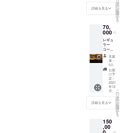
リ
につい
す。 ＊
タ
希望の
～４週
の2回ご
ー
て ＊プ
ご記名
ン
お名前
詳細を見る
間程か
来店い
を
レート
ご本人
選
をご記
かりま
ただけ
択
のサイ
様のご
す
入くだ
す。 ＊
る方向
る
ズは約
利用と
さい。
完成後
けのリ
70,
5cm×約
させて
（ロー
は厳選
ターン
20cmの
000
いただ
マ字の
屋店内
円
品で
ものに
きま
間違い
または
す。 ＊
レギュ
なりま
す。 ＊
のない
リーガ
ご来店
ラー
す ＊掲
テイク
ように
ル
時は隣
コー
示期間
アウト
正確に
シュー
接郵便
ヒー１
は3年以
は対象
お願い
ズ岡崎
支援
局営業
年間飲
上とし
外で
いたし
者：
店にて
時間外
み放題
ます
す。店
0人
ます。
引き渡
は郵便
チケッ
が、予
内での
支援ご
お届
しま
局駐車
ト（ご
期せぬ
ご飲用
け予
本人の
す。 ＊
場に車
本人様
天災等
定：
のみと
名前以
計測及
を停め
のみ）
2021
によっ
なりま
外でも
び完成
られま
年12
＋ホッ
て剥が
す。 ＊
OKです
後引き
す。そ
こ
月
トドッ
れ、修
の
営業日
ので、
渡し時
れ以外
リ
ク券１
復不可
タ
は１ヶ
ご希望
の2回ご
の場合
ー
２枚＋
能な場
ン
月に２
詳細を見る
の名前
来店い
はりぶ
を
御礼の
合には
選
０日前
をご記
ただけ
ら駐車
択
メール
この限
す
後とな
入くだ
る方向
場など
る
コー
りでは
りま
さい）
けのリ
近隣の
150
ヒー飲
ありま
す。 ＊
＊原則
ターン
駐車場
み放題
,00
せん。
飲み放
とし
品で
をご利
チケッ
＊掲載
0
題の
て、個
す。 ＊
円
用くだ