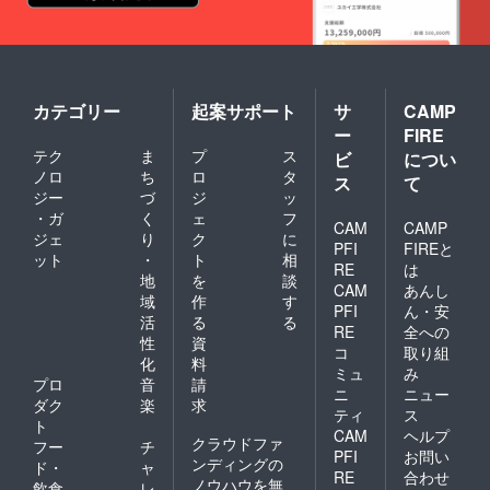
マ字の
ターン
名前は
間違い
品で
原則と
のない
す。 ＊
して個
ように
ご来店
人に限
正確に
時は隣
らせて
お願い
接郵便
いただ
カテゴリー
起案サポート
サ
CAMP
いたし
局営業
きま
ます。
時間外
す。
ー
FIRE
支援ご
は郵便
テク
ま
プ
ス
ビ
につい
本人の
局駐車
ノロ
ち
ロ
タ
ス
て
名前以
場に車
ジー
づ
ジ
ッ
外でも
を停め
OKです
られま
・ガ
く
ェ
フ
CAM
CAMP
ので、
す。そ
ジェ
り
ク
に
PFI
FIREと
ご希望
れ以外
ット
・
ト
相
RE
は
の名前
の場合
地
を
談
をご記
はりぶ
CAM
あんし
域
作
す
入くだ
ら駐車
PFI
ん・安
活
る
る
さい）
場など
RE
全への
＊掲載
近隣の
性
資
コ
取り組
するお
駐車場
化
料
ミュ
み
名前は
をご利
プロ
音
請
原則と
用くだ
ニ
ニュー
ダク
楽
求
して個
さい。
ティ
ス
ト
人に限
金属プ
CAM
ヘルプ
クラウドファ
らせて
レート
フー
チ
PFI
お問い
いただ
につい
ンディングの
ド・
ャ
RE
合わせ
きま
て ＊プ
ノウハウを無
飲食
レ