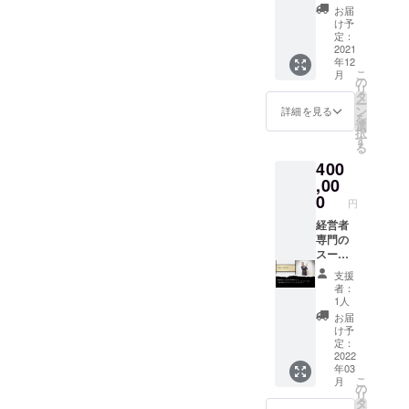
なりま
レート
ド）
本人の
と交換
お届
す。 ＊
（シル
コー
名前以
いたし
け予
営業日
バー）
ヒー１
外でも
定：
ます。
は１ヶ
＋御礼
年間飲
2021
OKです
＊有効
年12
月に２
のメー
み放題
ので、
期限は
こ
月
０日前
ル アッ
（ご本
ご希望
の
当店よ
リ
後とな
プグ
人のみ)
の名前
タ
りの送
ー
りま
レード
＋ホッ
をご記
ン
付日か
詳細を見る
を
す。 ＊
コー
トドッ
入くだ
選
ら半年
択
飲み放
ヒー飲
ク券１
さい）
す
間とな
る
題の
み放題
２枚＋
＊原則
りま
400
コー
チケッ
シャツ
として
す。
ヒーは
ト ＊
（輸入
,00
個人に
厳選屋
コー
生地）
限らせ
0
円
ブレン
ヒーは
２枚＋
ていた
ドのみ
営業日
店頭レ
経営者
だきま
となり
の営業
ンガに
専門の
す。
ます。
時間内
お名前
スーツ
＊チ
であれ
の金属
仕立て
支援
ケット
ば何杯
プレー
屋”末廣
者：
の使用
でもお
ト掲示
徳司
1人
期限は
かわり
（GOL
氏”によ
お届
最初の
できま
D）＋御
るビジ
け予
利用日
す。 ＊
礼の
ネスス
定：
から数
ご利用
メール
タイル
2022
年03
えて１
はご記
アップ
一式
こ
月
２ヶ月
名ご本
グレー
（スー
の
リ
となり
人のみ
ドコー
ツ、
タ