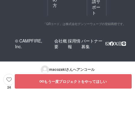
請サ
外でも
方
OKです
ポー
ので、
ト
ご希望
の名前
「QRコード」は株式会社デンソーウェーブの登録商標です。
をご記
入くだ
さい）
＊掲載
© CAMPFIRE,
会社概
採用情
パートナー
するお
Inc.
要
報
募集
名前は
原則と
して個
人に限
らせて
macozaki
さんへアンコール
いただ
きま
もう一度プロジェクトをやってほしい
す。
24