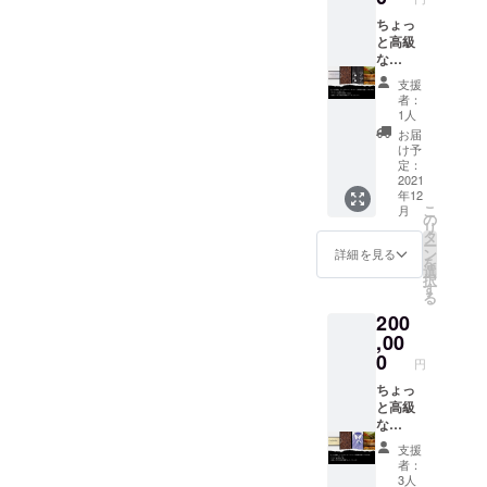
ト ＊
項目は
コー
人に限
ご来店
さい。
コー
ちょっ
お名前
ヒーは
らせて
時は隣
ヒーは
と高級
（ロー
厳選屋
いただ
接郵便
営業日
な
マ字）
ブレン
きま
局営業
の営業
（アッ
の下に
ドのみ
す。
時間外
支援
時間内
プグ
SUPPO
となり
者：
は郵便
であれ
レー
RTERと
ます。
1人
局駐車
ば何杯
ド）
なりま
＊チ
お届
場に車
でもお
コー
す。 ＊
ケット
け予
を停め
かわり
ヒー１
ご支援
定：
の使用
られま
できま
年間飲
2021
時は必
期限は
す。そ
年12
す。 ＊
み放題
ず備考
最初の
れ以外
こ
月
ご利用
（ご本
欄にご
の
利用日
の場合
リ
は記名
人のみ)
希望の
タ
から数
はりぶ
ー
ご本人
＋ホッ
お名前
ン
えて
詳細を見る
ら駐車
を
様のみ
トドッ
をご記
選
６ヶ月
場など
択
とさせ
ク券１
入くだ
す
となり
近隣の
る
ていた
２枚＋
さい。
ます。
駐車場
200
だきま
プレミ
（ロー
ホット
をご利
す。 ＊
アム靴
,00
マ字の
ドック
用くだ
テイク
磨き回
間違い
0
券 ＊当
さい。
円
アウト
数券１
のない
店で販
は対象
２回分
ちょっ
ように
売する
外で
＋店頭
と高級
正確に
レギュ
す。店
レンガ
な
お願い
ラー
内での
にお名
（アッ
いたし
ホット
支援
ご飲用
前の金
プグ
ます。
ドック1
者：
のみと
属プ
レー
支援ご
本を1枚
3人