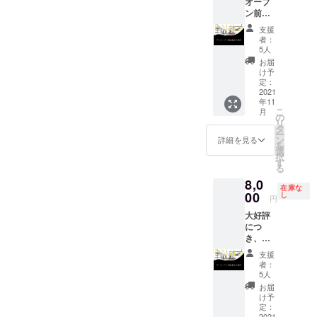
オープ
る苦
コー
０日前
ンタ
ン前試
味、甘
ヒーと
後とな
ビュー
食会参
味と香
なりま
りま
をし、
支援
加権(ご
りが豊
す。
す。 ＊
あなた
者：
本人
か。
（通常
飲み放
に最適
5人
様）＋
「コピ
のブレ
題の
なスー
お届
お礼の
ルアッ
ンドの
コー
ツスタ
け予
メール
ク」で
定：
みに比
ヒーは
イルを
ホット
2021
知られ
べて飲
定価700
提案し
年11
ドッ
ている
める
円/1杯
ます。
こ
月
ク、軽
コー
の
コー
までの
場所：
リ
食、ソ
ヒー通
タ
ヒーの
コー
愛知県
ー
フトド
の間で
ン
種類が
ヒーと
岡崎市
詳細を見る
を
リン
知られ
選
増えま
なりま
の厳選
択
ク、
ている
す
す） ＊
す。
屋店内
る
コー
プレミ
チケッ
（通常
（ご来
8,0
ヒー等
アム
トの使
のブレ
店いた
在庫な
（飲み
00
コー
し
用期限
ンドの
だける
円
放題）
ヒー豆
は最初
みに比
方に限
大好評
無料提
です。
の利用
べて飲
りま
につ
供 日
産地：
日から
める
す） 受
き、プ
時：
インド
数えて
コー
注を受
レオー
2021年
ネシア
１２ヶ
ヒーの
けてか
支援
プン前
10月
共和国
月なり
種類が
らお引
者：
の試食
~12月
スマト
5人
ます。
増えま
渡しま
会を追
19半時
ラ島 品
ホット
す） ＊
での期
お届
加する
頃より
種：ア
け予
ドック
チケッ
間：1～
ことに
約2時間
定：
ラビカ
券 ＊当
トの使
2ヶ月
いたし
2021