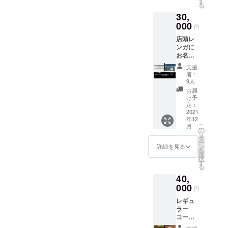
す
期限は
種類が
菌消
る
年12月
す。 ＊
最初の
増えま
臭、コ
30,
頃を予
計測は
利用日
す） ＊
バイン
定して
000
厳選屋
から数
チケッ
円
クかけ
おりま
店内ま
えて
トの使
です。
店頭レ
す。 ＊
たは
２ヶ月
用期限
＊回数
ンガに
制作す
リーガ
となり
は最初
券の使
お名前
るシャ
ル
ます。
の利用
用期限
の金属
ツは紳
シュー
日から
支援
は初回
プレー
士物の
ズ岡崎
者：
数えて
使用日
ト掲示
みとな
店にて
9人
１ヶ月
より半
（シル
りま
店長が
お届
となり
年とな
バー
す。 ＊
行いま
け予
ます。
りま
色） 金
当店で
定：
す。
プレミ
す。
属プ
2021
提示す
（ご来
アム靴
年12
レート
る輸入
店いた
磨き ＊
こ
月
につい
生地に
の
だける
フラン
リ
て ＊プ
て１枚
タ
方に限
ス・サ
ー
レート
のシャ
ン
りま
詳細を見る
フィー
を
のサイ
ツを作
選
す） ＊
ル社製
択
ズは約
りま
す
名入
のク
る
5cm×約
す。 ＊
れ、ボ
リーム
40,
20cmの
計測は
タン付
を使っ
ものに
000
厳選屋
け糸等
円
て磨き
なりま
店内ま
オプ
ます。
レギュ
す ＊掲
たは
ション
＊靴磨
ラー
示期間
リーガ
等は別
きはビ
コー
は3年以
ル
途料金
ジネス
ヒー半
上とし
シュー
がかか