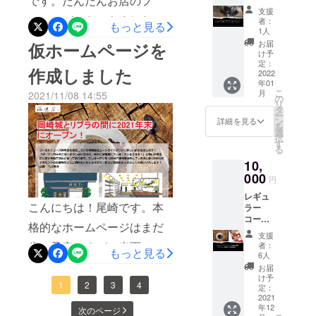
です。だんだんお店のフ
き、
Store（iPhone)https://itunes.
テイク
支援
ジャコ
います。まだ慣れないの
アウト
レームができてきました。
者：
もっと見る
apple.com/jp/app/id1597868
ウネコ
は対象
1人
で、ちゃんといろいろでき
お店の形になってきました
コー
外で
お届
仮ホームページを
746Google Play Store(アン
ヒーを
す。店
け予
るようになるのは年明けで
ね。向かって右側がテイク
コー
内での
定：
ドロイド）
作成しました
ヒー豆
2022
ご飲用
す！なので、とりあえず大
アウト窓口です。こういう
年01
屋さん
https://play.google.com/store
のみと
こ
月
2021/11/08 14:55
に交渉
目に見ていただける方は30
なりま
作業を見ていると大工さ
の
リ
/apps/details?
して追
す。 ＊
タ
ー
日にお待ちしております。
んってすごいなあと思いま
加でき
営業日
ン
詳細を見る
id=jp.ajg.gensenya本年も変
を
るよう
は１ヶ
選
なお、先行して厳選屋アプ
す。さて、大変お待たせを
択
になり
月に２
す
わらずのご愛顧のほどよろ
る
まし
０日前
リを作成しました。まだ
しておりますが、返礼品の
10,
た。
しくお願いいたします！
後とな
コー
ベータ版ですので正式リ
000
りま
準備のほうが徐々に整って
円
ヒー通
す。 ＊
リースは来週になります。
レギュ
きておりますので、来週よ
の間で
飲み放
こんにちは！尾崎です。本
ラー
幻とい
題の
本日はパスワードを付けず
り12月頭にかけまして発送
コー
われる
コー
格的なホームページはまだ
ヒー1ヶ
ジャコ
ヒーは
にダウンロードをできるよ
支援
をしていきます。お届けま
月飲み
ウネコ
厳選屋
先の予定ですが、当面のご
者：
もっと見る
放題チ
コー
うにしておきますので、も
ブレン
6人
で今しばらくお待ち下さい
ケット
案内用仮ホームページを作
ヒー1杯
ドのみ
お届
しご興味のある方はダウン
（ご本
ませ。先日は、大阪にバッ
を飲め
となり
け予
成しました。
1
2
3
4
人の
る権＋
定：
ます。
ロードをしてご登録くださ
グや食品などの仕入れの相
み）＋
2021
御礼の
＊チ
https://info6670497.wixsite.c
年12
レギュ
メール
次のページ
ケット
いね。すべてのスマホ共通