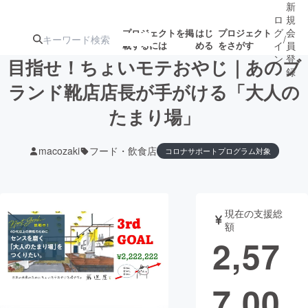
新
ロ
規
グ
会
プロジェクトを掲
はじ
プロジェクト
/
載するには
める
をさがす
イ
員
ン
登
目指せ！ちょいモテおやじ｜あのブ
録
ランド靴店店長が手がける「大人の
たまり場」
人気のプロ
注目のリ
注目の新着プロ
募集終了が近いプ
もうすぐ公開
ジェクト
ターン
ジェクト
ロジェクト
されます
macozaki
フード・飲食店
コロナサポートプログラム対象
アート・写真
音楽
現在の支援総
テクノロジー・ガジェット
ゲーム・サ
額
2,57
映像・映画
書籍・雑誌
7,00
ビジネス・起業
チャレンジ