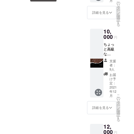
談をしに行ってきました。
こ
月
ラー靴
ジャコ
の
の使用
om/regalolkazakiあくまでも
リ
磨き5回
ウネコ
QRコード （iPhone)App
タ
期限は
また、最近本を出したばか
ー
回数券
仮ですが、なんとなく雰囲
コー
ン
最初の
詳細を見る
を
Storehttps://itunes.apple.co
コー
りの末廣徳司さんが厳選屋
ヒー ふ
選
利用日
択
気を掴んでいただければ嬉
ヒー飲
わっと
す
から数
m/jp/app/id1597868746 (An
る
の制服を作ってくれます！
み放題
口いっ
えて
しいなと。良かったらご覧
10,
チケッ
ぱいに
１ヶ月
droid)Google Play
末廣さんの本も、あちこち
ト ＊
000
広がっ
となり
くださいませ。
円
コー
る苦
Storehttps://play.google.com/
ます。
の大型書店でビジネス書部
ちょっ
ヒーは
味、甘
と高級
store/apps/details?
営業日
門1位を取っています。（し
味と香
な
の営業
りが豊
id=jp.ajg.gensenyaそれで
かもヤラセなしで）良かっ
（アッ
時間内
か。
支援
プグ
であれ
「コピ
者：
は、近々お会いできる日を
たら読んでみてください。
レー
ば何杯
ルアッ
9人
ド）
でもお
ク」で
楽しみにしております！厳
お届
ビジネススタイルの目から
コー
かわり
知られ
け予
ヒー1ヶ
選屋TED尾崎
できま
定：
ウロコの話ばかりで、参考
ている
月飲み
2021
す。 ＊
コー
年12
になること間違い有りませ
放題チ
テイク
ヒー通
こ
月
ケット
アウト
の
の間で
ん。
リ
（ご本
は対象
タ
知られ
ー
人のみ)
外で
ン
ている
詳細を見る
https://amzn.to/30A9Npw来
を
＋プレ
す。店
選
プレミ
択
ミアム
内での
週月曜日はまた東海テレビ
す
アム
る
靴磨き
ご飲用
コー
が厳選屋に来ます。今回は
12,
１回券
のみと
ヒー豆
＋御礼
000
なりま
です。
円