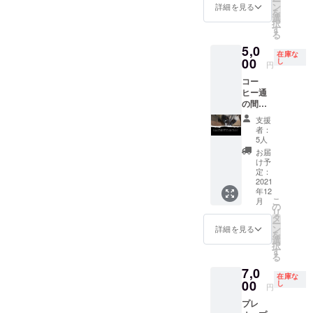
ー
ます。
とさせ
ヒー飲
シャ
ン
詳細を見る
を
ホット
ていた
み放題
ツ、ネ
選
択
ドック
だきま
チケッ
クタ
す
る
券 ＊当
す。 ＊
ト ＊
イ、下
5,0
店で販
テイク
コー
着、靴
在庫な
売する
アウト
ヒーは
下）の
00
し
円
レギュ
は対象
営業日
お見立
コー
ラー
外で
の営業
て＋店
ヒー通
ホット
す。店
時間内
頭に掲
の間で
ドック1
内での
であれ
示する
幻とい
本を1枚
ご飲用
ば何杯
ゴール
支援
われる
と交換
のみと
でもお
ドプ
者：
ジャコ
いたし
なりま
かわり
レート
5人
ウネコ
ます。
す。 ＊
できま
（プレ
お届
コー
＊有効
営業日
す。 ＊
ミアム
け予
ヒー1杯
期限は
は１ヶ
テイク
サポー
定：
を飲め
2021
当店よ
月に２
アウト
ター）
年12
る権＋
りの送
０日前
は対象
＋御礼
こ
月
御礼の
付日か
後とな
外で
のメー
の
リ
メール
ら１
りま
す。店
ル 実施
タ
ー
ジャコ
２ヶ月
す。 ＊
内での
時期：
ン
詳細を見る
を
ウネコ
となり
飲み放
ご飲用
2022年
選
択
コー
ます。
題の
のみと
3月頃
す
る
ヒー ふ
コー
なりま
末廣氏
7,0
わっと
ヒーは
す。 ＊
が1～2
在庫な
口いっ
00
定価700
営業日
時間時
し
円
ぱいに
円/1杯
は１ヶ
間をか
プレ
広がっ
までの
月に２
けてイ