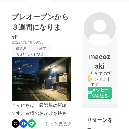
プレオープンから
３週間になりま
す。
2022/01/18 09:36
厳選屋
岡崎市
macoz
ちょいモテおやじ
aki
初めてのプ
ロジェクト
です
メッセー
ジを送る
こんにちは！厳選屋の尾崎
です。皆様のおかげを持ち
リターンを
まして、無事に２０２１年
もっと見る