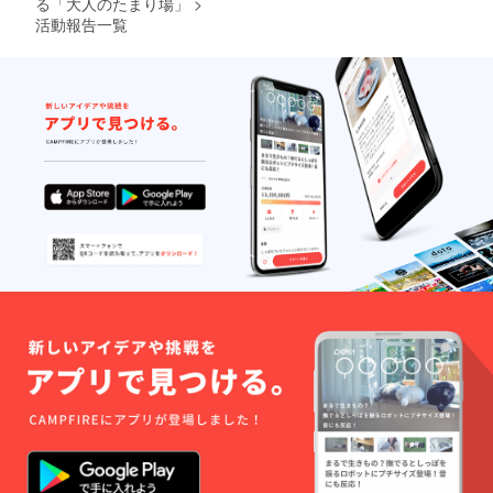
る「大人のたまり場」
>
れ、修
行い、
欄にご
ム、除
活動報告一覧
復不可
完成ま
希望の
菌消
能な場
で約３
お名前
臭、コ
合には
～４週
をご記
バイン
この限
間程か
入くだ
クかけ
りでは
かりま
さい。
です。
ありま
す。 ＊
（ロー
＊回数
せん。
完成後
マ字の
券の使
＊掲載
は厳選
間違い
用期限
項目は
屋店内
のない
は初回
お名前
または
ように
使用日
（ロー
リーガ
正確に
より半
マ字）
ル
お願い
年とな
の下に
シュー
いたし
りま
SUPPO
ズ岡崎
ます。
す。
RTERと
店にて
支援ご
なりま
引き渡
本人の
す。 ＊
しま
名前以
ご支援
す。 ＊
外でも
時は必
計測及
OKです
ず備考
び完成
ので、
欄にご
後引き
ご希望
希望の
渡しの2
の名前
お名前
回ご来
をご記
をご記
店いた
入くだ
入くだ
だける
さい）
さい。
方向け
＊掲載
（ロー
のリ
するお