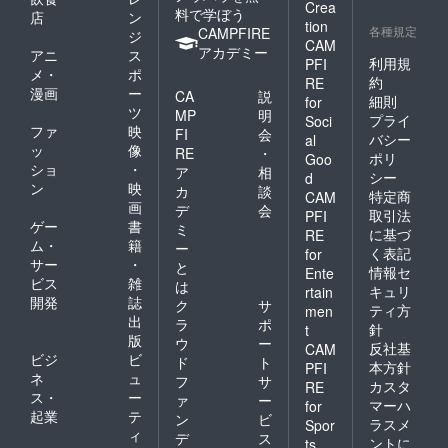
す。
レート
Crea
料で学ぼう
店
ン
のサイ
tion
各種規定
CAMPFIRE
ジ
ズは約
CAM
アカデミー
5cm×約
アニ
ス
利用規
PFI
20cmの
メ・
ポ
約
RE
ものに
漫画
ー
CA
説
細則
for
なりま
ツ
MP
明
す ＊掲
プライ
Soci
ファ
映
FI
会
示期間
バシー
al
ッ
像
は3年以
RE
・
ポリ
Goo
上とし
ショ
・
ア
相
シー
d
ます
ン
映
カ
談
特定商
CAM
が、予
画
デ
会
期せぬ
取引法
PFI
ゲー
書
ミ
天災等
に基づ
RE
ム・
籍
によっ
ー
く表記
for
て剥が
サー
・
と
情報セ
Ente
れ、修
ビス
雑
は
キュリ
rtain
復不可
開発
誌
ク
サ
ティ方
能な場
men
出
ラ
ポ
合には
針
t
版
この限
ウ
ー
反社基
CAM
りでは
ビジ
ビ
ド
ト
本方針
PFI
ありま
ネ
ュ
フ
サ
カスタ
RE
せん。
ス・
ー
ァ
ー
マーハ
for
＊掲載
起業
テ
ン
ビ
項目は
ラスメ
Spor
ィ
デ
ス
お名前
ントに
ts