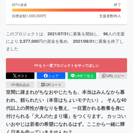
終了
257
%達成
目標金額
1,000,000
円
支援者数
96
人
このプロジェクトは、
2021/07/31
に募集を開始し、
96
人の支援
により
2,577,000
円の資金を集め、
2021/08/31
に募集を終了し
ました
もう一度プロジェクトをやってほしい
ポスト
シェア
LINEで送る
URLコピー
埋め込み
QRコード
世間に疎まれがちなおやじたちも、本当はみんなから慕
われ、頼られたい（本音はちょいモテたい）。 そんな40
代以上の男性が身なりを整え、一目置かれる教養を身に
付けられる「大人のたまり場」をつくります。 カッコい
いおやじは若者の希望になれるはず。ここから一緒に輝
く日本を作っていきませんか？