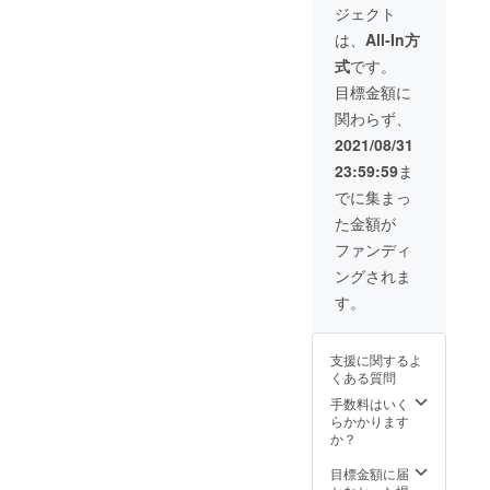
しま
リーム
なりま
15,000
ジェクト
～２月
19半時
す。
を使っ
す。
名を超
頃 お
頃より
は、
All-In方
て磨き
オー
えるブ
打ち合
約2時間
ます。
ダー
ランド
式
です。
わせの
予定
＊靴磨
シャツ
人の
上決定
（後日
目標金額に
きはビ
につい
スーツ
します)
ご連絡
ジネス
て ＊計
を仕立
関わらず、
＊場所
をしま
シュー
測時期
ててい
(リーガ
す） 場
2021/08/31
ズ、パ
は2021
ます。
ル
所：厳
ンプス
年12月
https://il
23:59:59
ま
シュー
選屋店
のみ対
頃を予
sarto.n
ズ岡崎
内 人数
でに集まっ
象で
定して
et/profil
店また
制限：
す。 ＊
おりま
e 金属
た金額が
は厳選
支援者
メ
す。 ＊
プレー
屋店内)
ご本人
ファンディ
ニュー
制作す
トにつ
＊人数
のみ
はブ
るシャ
いて ＊
ングされま
制限：1
（最大
ラッシ
ツは紳
プレー
回1名
で5人ま
す。
ング、
士物の
トのサ
（ただ
での会
クリー
みとな
イズは
しお友
場とな
ナー、
りま
約5cm×
達3名ま
りま
クリー
す。 ＊
約20cm
支援に関するよ
で追加
す） 駐
ム、除
当店で
のもの
くある質問
可能）
車場：
菌消
提示す
になり
＊ご来
隣接郵
手数料はいく
臭、コ
る輸入
ます ＊
店まで
便局の
らかかります
バイン
生地に
掲示期
の交通
駐車場
か？
クかけ
て３枚
間は3年
費は自
のご利
となり
のシャ
以上と
己負担
用可
目標金額に届
ます。
ツを作
します
としま
交通費