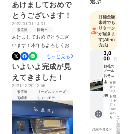
中のプレオープンにこぎつ
選ぶ
あけましておめで
けて、２０日になります。
とうございます！
年末年始も挟んでいるの
目標金額
未達でも
2022/01/01 14:31
で、実質の営業日はその半
リターン
厳選屋
岡崎市
分くらいなのですが、やっ
が届きま
あけましておめでとうござ
す
(All-in
と少しづつ体も慣れてきま
います！本年もよろしくお
方式)
した。私もこの間に４キロ
3,0
願いいたします！12月30日
もっと見る
00
くらい痩せています（ｗだ
円
に厳選屋は一日プレオープ
いよいよ完成が見
お礼の
いぶ腹回りもすっきりして
ンを致しまして、多くのお
メール
えてきました！
きました。それもこれも大
おそら
客様にご来店いただきまし
くこの
支援
勢のお客様が来てくれたか
リター
2021/12/20 12:56
た。プレオープンゆえ、特
者：
ンを選
22人
らで、本当にありがたく思
厳選屋
リーガルシューズ
ばれる
に宣伝も招待もせずにリー
お届
岡崎市
ちょいモテ
方は、
います。店頭にご支援いた
け予
ガルの店頭をSNSのみで告
遠いの
定：
だいた方々へのお約束どお
でなか
2021
知をしたのですが、それで
年12
なか岡
り、ネームプレートをつけ
こ
月
崎まで
の
も途切れることなくご来店
リ
来られ
タ
ております。ご来店いただ
ー
ない方
いただいた方がいらっ
ン
詳細を見る
を
が多い
選