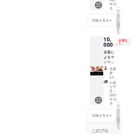
予定
種 精
店で販
用期限
末廣徳
年12
まし
（後日
製：
売する
は最初
司氏プ
こ
月
た。 プ
ご連絡
の
ジャコ
レギュ
の利用
ロ
リ
レオー
をしま
タ
ウネコ
ラー
日から
フィー
ー
プン前
す） 場
ン
プロセ
詳細を見る
ホット
数えて
ル スー
を
試食会
所：厳
選
ス
ドック1
１２ヶ
ツをと
択
参加権
選屋店
す
本を1枚
月なり
おした
る
(ご本人
内 人数
と交換
ます。
ブラン
10,
様）＋
制限：
いたし
ホット
ド創り
在庫な
お礼の
000
支援者
し
ます。
ドック
の専門
円
メール
ご本人
＊有効
券 ＊当
家とし
店長に
ホット
のみ
期限は
店で販
て、経
よるマ
ドッ
（最大
当店よ
売する
営者、
ンツー
ク、軽
で5人ま
りの送
レギュ
政治
マン靴
食、ソ
での会
付日か
ラー
家、医
支援
磨き講
フトド
場とな
者：
ら１
ホット
師、作
座1時間
リン
りま
5人
２ヶ月
ドック1
家、講
券＋レ
ク、
す） 駐
お届
間とな
本を1枚
演家、
ギュ
コー
車場：
け予
りま
と交換
士業、
ラー靴
ヒー等
定：
隣接郵
す。 プ
いたし
芸能
磨き回
2021
（飲み
便局の
レミア
ます。
人、ス
年12
数券5枚
放題）
駐車場
ム靴磨
＊有効
ポーツ
こ
月
＋御礼
無料提
の
のご利
き ＊フ
期限は
選手に
リ
のメー
供 日
タ
用可
ラン
当店よ
至るま
ー
ル 靴磨
時：
ン
交通費
詳細を見る
ス・サ
りの送
で創業
を
き講座
2021年
選
は自己
フィー
付日か
以来11
択
＊日程
12月
す
負担で
ル社製
ら12ヶ
年間で
る
(2021年
~2022
お願い
このプロ
のク
月間と
のべ
12月頃
年1月