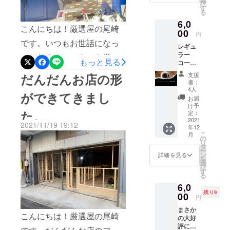
いた方も目に止めていらっ
択
しゃったので本当にありが
と思い
す
る
しゃいます。ぜひご来店時
ます。
たいです。今年は1月は4日
6,0
そんな
こんにちは！厳選屋の尾崎
にご覧になってみてくださ
あなた
00
から継続プレオープンを致
円
のため
です。いつもお世話になっ
い。実にいい感じですよ！
レギュ
に店長
します。プレオープン期間
ラー
からの
ております！いよいよ厳選
プレートは店が残っている
もっと見る
は4月まで！です。その間に
コー
お礼＆
屋の完成が見えてきまし
限り貼り続けている予定で
ヒー1ヶ
近況の
だんだんお店の形
支援
色々とお客様にご指導をい
月飲み
メール
者：
た！完全に完成まであと２
す。コーヒーチケットもご
放題チ
が届き
4人
ただきながら良いお店を作
ができてきまし
ケット
ます。
お届
～３日はかかるということ
ざいますので、ぜひいつで
（ご本
り上げていくつもりです。
け予
た。
人の
定：
ですが、これでなんとか年
もお立ち寄りくださいね！
ぜひともご来店を頂いてい
み）＋
2021
2021/11/19 19:12
年12
内のオープンはできそうで
今後ともよろしくお願いい
お礼の
ろいろと教えていただけれ
こ
月
メール
の
す。今の所厳選屋は12月30
リ
たします！
＊コー
タ
ば幸いです。また、よろし
ー
ヒーは
ン
詳細を見る
日にそーっとプレオープン
を
営業日
ければ厳選屋アプリ（会員
選
択
の営業
をする予定です。30日は
す
る
証）を作成いたしましたの
時間内
「焼きフランクフルトとド
6,0
であれ
で、ダウンロードを頂いて
残り9
ば何杯
00
円
リンク類」とアイテムを絞
でもお
ご登録をいただければ幸い
まさか
かわり
り込んだ形の店内飲食のみ
こんにちは！厳選屋の尾崎
の大好
できま
です。App
評につ
す。 ＊
で営業をしようかと考えて