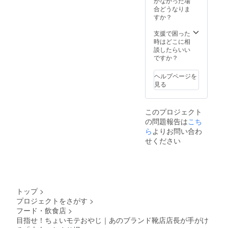
かなかった場
＊使用
りま
が、予
す。 レ
は自己
合どうなりま
期限は
す。 ＊
期せぬ
ギュ
負担で
すか？
送付日
計測は
天災等
ラー靴
お願い
より半
厳選屋
によっ
磨き ＊
しま
支援で困った
年とな
店内ま
て剥が
コロン
す。
時はどこに相
りま
たは
れ、修
ブス社
談したらいい
す。 金
リーガ
復不可
製のク
ですか？
属プ
ル
能な場
リーム
レート
シュー
合には
を使っ
ヘルプページを
につい
ズ岡崎
この限
て磨き
見る
て ＊プ
店にて
りでは
ます。
レート
店長が
ありま
＊靴磨
のサイ
行いま
せん。
きはビ
ズは約
す。 ＊
＊掲載
このプロジェクト
ジネス
5cm×約
名入
項目は
の問題報告は
こち
シュー
20cmの
れ、ボ
お名前
ズ、パ
ら
よりお問い合わ
ものに
タン付
（ロー
ンプス
せください
なりま
け糸等
マ字）
のみ対
す ＊掲
オプ
の下に
象で
示期間
ション
PREMI
す。 ＊
は3年以
等は別
UM
メ
上とし
途料金
SUPPO
ニュー
ます
がかか
RTERと
はブ
トップ
>
が、予
りま
なりま
ラッシ
期せぬ
す。 ＊
す。 ＊
プロジェクトをさがす
>
ング、
天災等
縫製は
ご支援
フード・飲食店
>
クリー
によっ
国内の
時は必
ナー、
目指せ！ちょいモテおやじ｜あのブランド靴店店長が手がけ
て剥が
工場で
ず備考
クリー