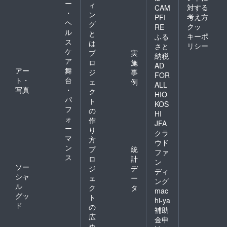
ー
（ロー
ィ
対する
CAM
マ字）
・
ン
考え方
PFI
の下に
ヘ
グ
クッ
RE
SUPPO
ル
と
RTERと
キーポ
ふる
ス
は
なりま
リシー
さと
ケ
す。 ＊
プ
実
納税
ご支援
ア
ロ
施
AD
時は必
アー
舞
ジ
事
FOR
ず備考
ト・
台
ェ
例
欄にご
ALL
写真
・
ク
希望の
HIO
パ
お名前
ト
KOS
をご記
フ
の
HI
入くだ
ォ
作
JFA
さい。
ー
り
クラ
（ロー
マ
方
マ字の
ウド
ン
プ
統
間違い
ファ
ス
のない
ロ
計
ン
ように
ソー
ジ
デ
ディ
正確に
シャ
ェ
ー
ング
お願い
ル
ク
タ
いたし
mac
グッ
ト
ます。
hi-ya
ド
支援ご
の
補助
本人の
広
金申
名前以
め