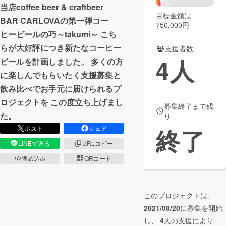
9%
当店coffee beer & craftbeer
目標金額は
まちづくり・地域活性化
BAR CARLOVAの第一弾コー
750,000円
ヒービールの巧～takumi～ こち
らが大好評につき新たなコーヒー
支援者数
CAMPFIRE for Social Good
CAMPFIRE Creation
4
人
ビールを計画しました。 多くの方
CAMPFIREふるさと納税
machi-ya
コミュニティ
に楽しんでもらいたく支援募集と
飲み比べでお手元に届けられるプ
ロジェクトを この度立ち上げまし
募集終了まで残
た。
り
終了
ポスト
シェア
LINEで送る
URLコピー
埋め込み
QRコード
このプロジェクトは、
2021/08/20
に募集を開始
し、
4
人の支援により