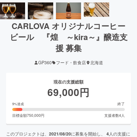
CARLOVA オリジナルコーヒー
ビール 『煌 ～kira～』醸造支
援 募集
GP360
フード・飲食店
北海道
現在の支援総額
69,000
円
終了
9
%達成
目標金額
750,000
円
支援者数
4
人
このプロジェクトは、
2021/08/20
に募集を開始し、
4
人の支援に