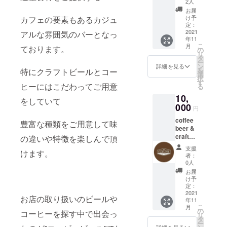
肩幅
2人
ジナル
46cm・
お届
コー
袖丈
け予
カフェの要素もあるカジュ
ヒー
20cm ※
定：
ビー
2021
サイズ
アルな雰囲気のバーとなっ
年11
ル 煌
はLサイ
こ
月
ております。
～kira
ズもご
の
リ
～ 2本
用意し
タ
ー
CARLO
ており
ン
詳細を見る
を
特にクラフトビールとコー
VAオリ
ますの
選
択
ジナル
で、ご
す
ヒーにはこだわってご用意
る
レザー
希望の
10,
コース
方は
をしていて
ター2
000
メッ
円
枚 オ
セージ
coffee
リジナ
にて ご
豊富な種類をご用意して味
beer &
ル栓抜
希望下
craftbe
き1点
の違いや特徴を楽しんで頂
さい。
er BAR
色の選
支援
けます。
CARLO
択は出
者：
VAオリ
来ませ
0人
ジナル
んので
お届
コー
予めご
け予
ヒー
定：
了承く
ビール
2021
ださ
お店の取り扱いのビールや
年11
煌～
い。 ◆
こ
月
kira
の
サイズ
コーヒーを探す中で出会っ
リ
～ 4本
タ
（Lサイ
ー
CARLO