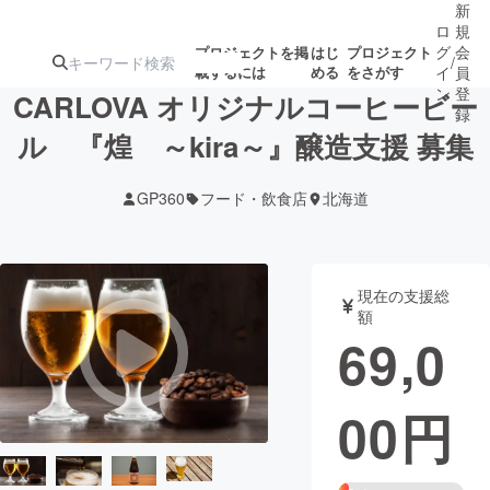
新
ロ
規
グ
会
プロジェクトを掲
はじ
プロジェクト
/
載するには
める
をさがす
イ
員
ン
登
CARLOVA オリジナルコーヒービー
録
ル 『煌 ～kira～』醸造支援 募集
人気のプロ
注目のリ
注目の新着プロ
募集終了が近いプ
もうすぐ公開
GP360
フード・飲食店
北海道
ジェクト
ターン
ジェクト
ロジェクト
されます
アート・写真
音楽
現在の支援総
額
69,0
テクノロジー・ガジェット
ゲーム・サ
00
円
映像・映画
書籍・雑誌
ビジネス・起業
チャレンジ