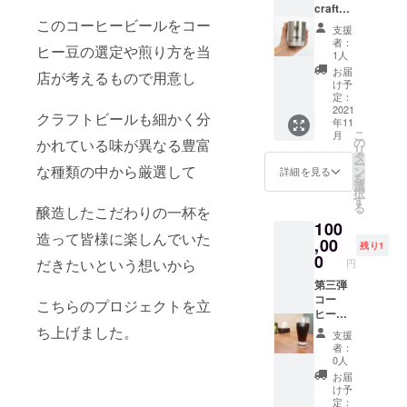
craftbe
レザー
er BAR
このコーヒービールをコー
コース
支援
CARLO
ター2
者：
ヒー豆の選定や煎り方を当
VAオリ
枚 オ
1人
ジナル
リジナ
お届
店が考えるもので用意し
コー
ルレ
け予
ヒー
ギュ
定：
ビール
2021
ラー
クラフトビールも細かく分
年11
飲み比
コー
こ
月
べセッ
ヒー1
の
かれている味が異なる豊富
リ
ト（巧
パッ
タ
ー
～
な種類の中から厳選して
ク オ
ン
詳細を見る
を
takumi
リジナ
選
択
～8本
ルド
す
る
醸造したこだわりの一杯を
煌～
リップ
100
kira～8
コー
造って皆様に楽しんでいた
本）
,00
ヒー1
残り1
CARLO
パッ
0
だきたいという想いから
円
VAオリ
ク オ
ジナル
第三弾
リジナ
レザー
コー
ル煌き
こちらのプロジェクトを立
コース
ヒー
ビアグ
ター2
ビール
ラス2
ち上げました。
支援
枚 オ
命名
点 オ
者：
リジナ
権
リジナ
0人
ルレ
coffee
ルTシャ
お届
ギュ
beer &
ツ1枚(M
け予
ラー
craftbe
サイ
定：