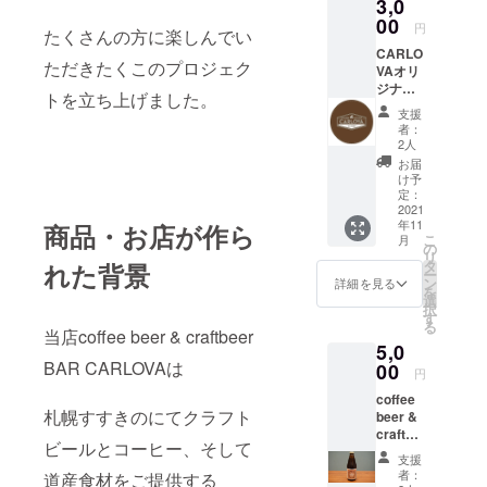
3,0
00
円
たくさんの方に楽しんでい
CARLO
ただきたくこのプロジェク
VAオリ
ジナル
トを立ち上げました。
レザー
支援
コース
者：
ター1
2人
枚 オ
お届
リジナ
け予
ルTシャ
定：
ツ1枚
2021
年11
（Mサ
商品・お店が作ら
こ
月
イズ）
の
リ
オリジ
タ
れた背景
ー
ナル栓
ン
詳細を見る
を
抜き1点
選
択
Tシャツ
す
る
サイズ
当店coffee beer & craftbeer
5,0
◆サイ
BAR CARLOVAは
ズ（M
00
円
サイ
coffee
ズ） 身
札幌すすきのにてクラフト
beer &
丈
craftbe
69cm
ビールとコーヒー、そして
er BAR
・身幅
支援
CARLO
52cm・
者：
道産食材をご提供する
VAオリ