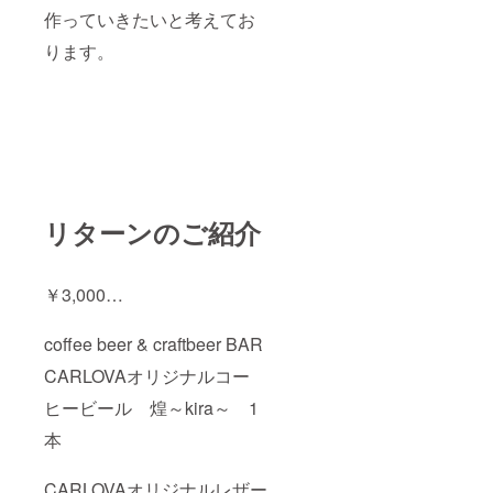
袖丈
ズ（M
作っていきたいと考えてお
22cm
サイ
ズ） 身
ります。
丈
69cm
・身幅
52cm・
肩幅
46cm・
袖丈
20cm ※
サイズ
はLサイ
リターンのご紹介
ズもご
用意し
ており
ますの
￥3,000…
で、ご
希望の
coffee beer & craftbeer BAR
方は
メッ
CARLOVAオリジナルコー
セージ
にて ご
ヒービール 煌～kira～ 1
希望下
さい。
本
色の選
択は出
来ませ
CARLOVAオリジナルレザー