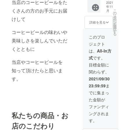
当店のコーヒービールをた
コー
er BAR
2021
ズ） オ
年11
ヒー1
CARLO
リジナ
くさんの方のお手元にお届
こ
月
パッ
VAオリ
ルウレ
の
リ
ク オ
ジナル
タンマ
タ
けして
ー
リジナ
コー
スク1
ン
詳細を見る
を
ルド
ヒー
枚 オ
選
択
リップ
ビール
リジナ
す
コーヒービールの味わいや
る
コー
飲み比
ルマス
このプロ
ヒー1
べセッ
美味しさを楽しんでいただ
クケー
ジェクト
パッ
ト（巧
ス1点
くとともに
ク オ
～
オリジ
は、
All-In方
リジナ
takumi
ナル栓
式
です。
ル煌き
～10
抜き1点
当店やコーヒービールを
ビアグ
本 煌
Tシャツ
目標金額に
ラス2
～kira
サイズ
知って頂けたらと思いま
関わらず、
点 オ
～10
◆サイ
リジナ
本）
ズ（M
す。
2021/09/30
ルサー
CARLO
サイ
23:59:59
ま
モスス
VAオリ
ズ） 身
テンレ
ジナル
丈
でに集まっ
スマグ2
レザー
69cm
た金額が
点 オ
コース
・身幅
リジナ
ター2
52cm・
ファンディ
ルTシャ
枚 オ
肩幅
私たちの商品・お
ングされま
ツ1枚
リジナ
46cm・
（Mサ
ルレ
袖丈
す。
イズ）
ギュ
店のこだわり
20cm ※
オリジ
ラー
サイズ