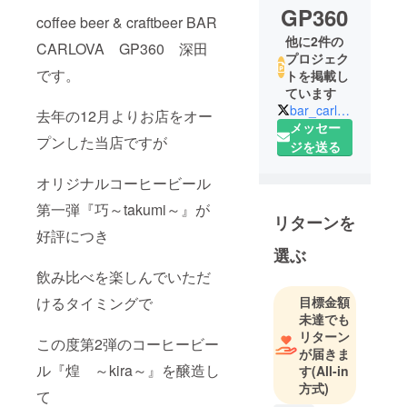
GP360
coffee beer & craftbeer BAR
他に2件の
CARLOVA GP360 深田
プロジェク
です。
トを掲載し
ています
bar_carlova
去年の12月よりお店をオー
メッセー
プンした当店ですが
ジを送る
オリジナルコーヒービール
第一弾『巧～takumi～』が
リターンを
好評につき
選ぶ
飲み比べを楽しんでいただ
目標金額
けるタイミングで
未達でも
リターン
この度第2弾のコーヒービー
が届きま
ル『煌 ～kira～』を醸造し
す
(All-in
方式)
て