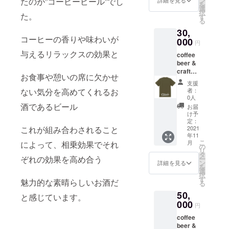
ン
たのが”コービービール”でし
ズ） 身
詳細を見る
を
VAオリ
選
丈
択
ジナル
た。
す
73cm
る
レザー
・身幅
30,
コース
55cm・
コーヒーの香りや味わいが
ター2
000
肩幅
円
枚 オ
50cm・
与えるリラックスの効果と
coffee
リジナ
袖丈
beer &
ルレ
22cm
craftbe
ギュ
お食事や憩いの席に欠かせ
er BAR
ラー
支援
CARLO
コー
者：
ない気分を高めてくれるお
VAオリ
ヒー1
0人
ジナル
パッ
酒であるビール
お届
コー
ク オ
け予
ヒー
リジナ
定：
ビール
2021
これが組み合わされること
ル栓抜
年11
飲み比
き1点
こ
月
によって、相乗効果でそれ
べセッ
の
リ
ト（巧
タ
ぞれの効果を高め合う
ー
～
ン
詳細を見る
を
takumi
選
択
～4本
す
魅力的な素晴らしいお酒だ
る
煌～
50,
kira～4
と感じています。
本）
000
円
CARLO
coffee
VAオリ
beer &
ジナル