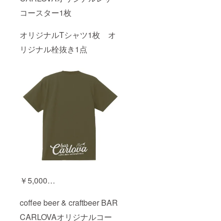
んので
コースター1枚
予めご
了承く
ださ
オリジナルTシャツ1枚 オ
い。 ◆
サイズ
リジナル栓抜き1点
（Lサイ
ズ） 身
丈
73cm
・身幅
55cm・
肩幅
50cm・
袖丈
22cm
￥5,000…
coffee beer & craftbeer BAR
CARLOVAオリジナルコー