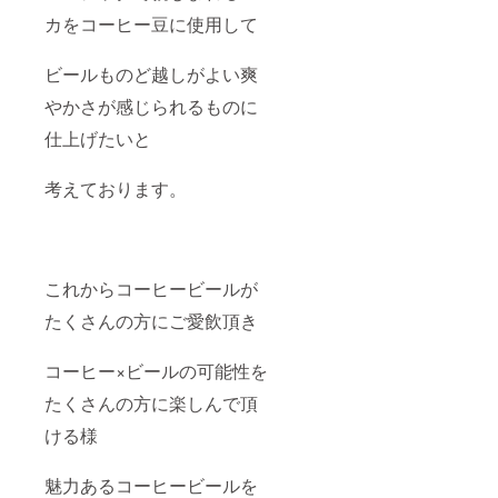
用意し
ルTシャ
肩幅
カをコーヒー豆に使用して
ており
ツ1枚
50cm・
ますの
（Mサ
袖丈
で、ご
イズ）
22cm
ビールものど越しがよい爽
希望の
オリジ
方は
ナルス
やかさが感じられるものに
メッ
ポーツ
セージ
タオル1
仕上げたいと
にて ご
枚 オ
希望下
リジナ
考えております。
さい。
ルバッ
色の選
クパッ
択は出
ク1点
来ませ
オリジ
んので
ナルウ
予めご
レタン
これからコーヒービールが
了承く
マスク1
ださ
枚 オ
たくさんの方にご愛飲頂き
い。 ◆
リジナ
サイズ
ルマス
（Lサイ
クケー
コーヒー×ビールの可能性を
ズ） 身
ス1点
たくさんの方に楽しんで頂
丈
オリジ
73cm
ナル栓
ける様
・身幅
抜き1点
55cm・
Tシャツ
肩幅
サイズ
魅力あるコーヒービールを
50cm・
◆サイ