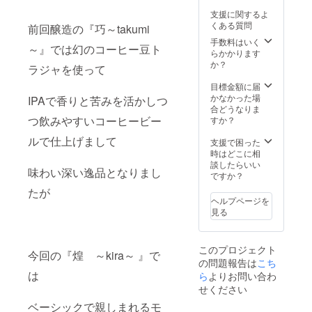
ナルウ
コー
はLサイ
支援に関するよ
レタン
ヒー1
ズもご
くある質問
前回醸造の『巧～takumi
マスク1
パッ
用意し
枚 オ
ク オ
ており
手数料はいく
～』では幻のコーヒー豆ト
リジナ
リジナ
ますの
らかかります
ルマス
ルド
で、ご
か？
ラジャを使って
クケー
リップ
希望の
ス1点
コー
方は
目標金額に届
オリジ
ヒー1
メッ
かなかった場
IPAで香りと苦みを活かしつ
ナル栓
パッ
セージ
合どうなりま
抜き1点
ク オ
にて ご
つ飲みやすいコーヒービー
すか？
Tシャツ
リジナ
希望下
ルで仕上げまして
サイズ
ル煌き
さい。
支援で困った
◆サイ
ビアグ
色の選
時はどこに相
ズ（M
ラス2
択は出
談したらいい
味わい深い逸品となりまし
サイ
点 オ
来ませ
ですか？
ズ） 身
リジナ
んので
たが
丈
ルサー
予めご
ヘルプページを
69cm
モスス
了承く
見る
・身幅
テンレ
ださ
52cm・
スマグ2
い。 ◆
肩幅
点 オ
サイズ
このプロジェクト
46cm・
リジナ
（Lサイ
今回の『煌 ～kira～ 』で
の問題報告は
こち
袖丈
ルミニ
ズ） 身
20cm ※
マグ
は
ら
よりお問い合わ
丈
サイズ
カップ2
73cm
せください
はLサイ
点 オ
・身幅
ベーシックで親しまれるモ
ズもご
リジナ
55cm・