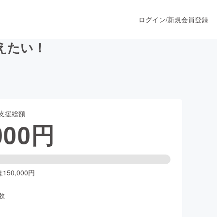
ログイン
/
新規会員登録
えたい！
うすぐ公開されます
支援総額
プロダクト
000
円
ファッション
スポーツ
50,000円
数
ア
ソーシャルグッド
人