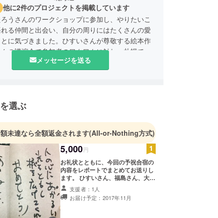
他に2件のプロジェクトを掲載しています
たろうさんのワークショップに参加し、やりたいこ
語れる仲間と出会い、自分の周りにはたくさんの愛
ことに気づきました。ひすいさんが尊敬する絵本作
さんの講演会で参加者のワクワクに触れ、札幌での
メッセージを送る
意しました。みんなで一緒にワクワクしましょう！
を選ぶ
金額未達なら全額返金されます
(All-or-Nothing方式)
5,000
円
お礼状とともに、今回の予祝合宿の
内容をレポートでまとめてお送りし
ます。 ひすいさん、福島さん、大嶋
さんのすばらしいお話をしっかりと
支援者：1人
伝えられるレポートにします。 参加
お届け予定：2017年11月
されない方も、こちらで予祝合宿の
内容を感じていただきたいと思いま
す。