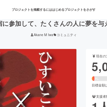
プロジェクトを掲載するには
はじめる
プロジェクトをさがす
宿に参加して、たくさんの人に夢を与
Akane M Iwa
コミュニティ
注目のリターン
注目の新着プロジェクト
募集終了が近いプロジェクト
も
現在の
音楽
舞台・パフォーマンス
5,
ゲーム・サービス開発
フード・飲食店
3%
書籍・雑誌出版
アニメ・漫画
目標金額は1
支援者
チャレンジ
ビューティー・ヘルスケ
1