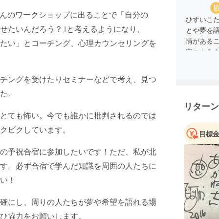
うさんのワークショップに出ることで「自分の
ひすいこ
ばせたいんだろう？｣と考えるようになり、
とや夢を
情がある
たい」とコーチング、心理カウンセリングを
家のぶみ
開催を決
チングを受けたりセミナーなどで考え、見つ
た。
リターン
とても怖い。今でも誰かに批判されるのでは
クビクしています。
目標
の予祝合宿に参加したいです！ただ、私が北
す。必ず合宿で学んだ知識を周囲の人たちに
い！
確にし、周りの人たちが夢や希望を語れる場
ひ協力をお願いします。