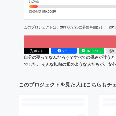
3
%達成
目標金額
150,000
円
このプロジェクトは、
2017/09/25
に募集を開始し、
201
ポスト
シェア
LINEで送る
U
自分の夢ってなんだろう？すべての望みが叶うと
でした。 そんな以前の私のような人たちが、安
このプロジェクトを見た人はこちらもチ