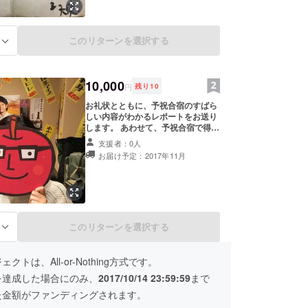
このリターンを選択する
る
10,000
円
残り
10
お礼状とともに、予祝合宿のすばら
しい内容がわかるレポートをお送り
します。 あわせて、予祝合宿で得た
学んだことを取り入れたコーチング
支援者：0人
セッションを体験していただきます
お届け予定：2017年11月
（体験1回。アンケートあり） あな
たの本当にしたいこと、大切にして
いることを引き出します。 それを知
ることで、人生を目的を持って生き
ていくきっかけになるよう、全力で
関わります。
このリターンを選択する
る
クトは、All-or-Nothing方式です。
を達成した場合にのみ、
2017/10/14 23:59:59
まで
た金額がファンディングされます。