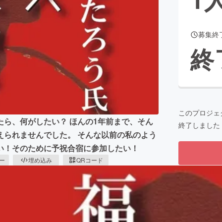
募集終
CAMPFIRE for Social Good
CAMPFIRE Creation
終
CAMPFIREふるさと納税
machi-ya
コミュニティ
このプロジェ
ら、何がしたい？ ほんの1年前まで、そん
終了しました
えられませんでした。 そんな以前の私のよう
い！そのために予祝合宿に参加したい！
ピー
埋め込み
QRコード