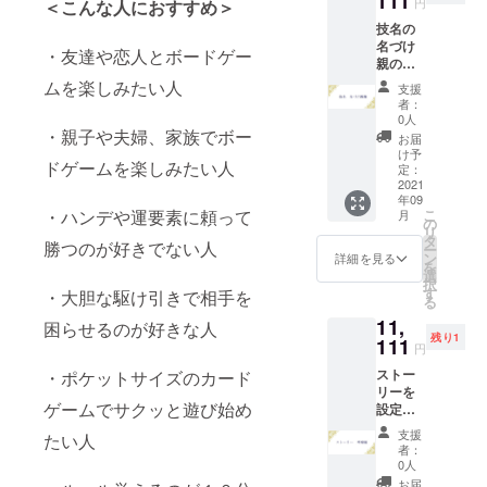
111
円
＜こんな人におすすめ＞
くの人
技名の
に遊ん
名づけ
でもら
・友達や恋人とボードゲー
親の権
えると
利。全9
幸いで
ムを楽しみたい人
支援
種類の
す！ リ
者：
スキル
ター
0人
の技名
・親子や夫婦、家族でボー
ン：
お届
の名づ
カード
け予
ドゲームを楽しみたい人
け親に
ゲーム
定：
なれま
2021
『戯
年09
す。
略』×５
こ
・ハンデや運要素に頼って
月
例：侍×
定価：
の
リ
侍
9,900円
タ
勝つのが好きでない人
ー
→【斬
→8,900
ン
詳細を見る
を
撃】忍×
円 通常
選
択
忍
価格か
す
・大胆な駆け引きで相手を
る
→【幻
ら1000
11,
影】師
円
困らせるのが好きな人
残り1
消費
111
OFF！
円
→【神
！ ９月
ストー
・ポケットサイズのカード
速】 名
中旬に
リーを
付けた
発送予
ゲームでサクッと遊び始め
設定で
技名は
定とな
きる権
サイト
りま
支援
たい人
利。考
に掲載
す。
者：
案いた
させて
0人
だいた
いただ
お届