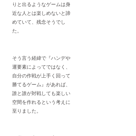
送りし
は出来
りと出るようなゲームは身
ます。
かねま
②お送
近な人とは楽しめないと諦
す ・愛
りした
情を
めていて、残念そうでし
メール
もった
へ返信
名付け
た。
する形
をお願
で、ス
いしま
トー
す！
リーの
『あな
案をお
たのセ
送りく
ンスと
そう言う経緯で『ハンデや
ださ
ロマン
い。 ③
運要素によってではなく、
を戯略
問題が
に吹き
自分の作戦が上手く回って
なけれ
込んで
ば戯略
くださ
勝てるゲーム』があれば、
のス
い！』
トー
誰と誰が対戦しても楽しい
リーと
してサ
空間を作れるという考えに
イトに
て掲載
至りました。
いたし
ます。
※ストー
リー設
定にあ