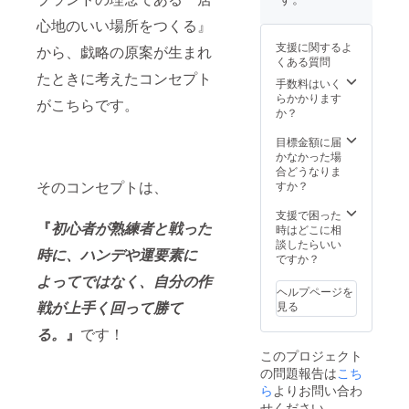
だいた
ず備考
ストー
心地のいい場所をつくる』
欄にご
リーは
希望の
支援に関するよ
から、戯略の原案が生まれ
サイト
ハンド
くある質問
に掲載
ルネー
たときに考えたコンセプト
させて
ムまた
手数料はいく
いただ
は、
らかかります
がこちらです。
きま
Twitter
か？
す！ 加
アカウ
えて、
ントを
目標金額に届
戯略制
ご記入
かなかった場
作に携
くださ
合どうなりま
わって
い！ ※
そのコンセプトは、
すか？
いただ
購入さ
いた方
れた場
支援で困った
『
初心者が熟練者と戦った
とし
合の実
時はどこに相
て、サ
施の流
談したらいい
時に、ハンデや運要素に
イトの
れ ①こ
ですか？
クレ
ちらよ
よってではなく、自分の作
ジット
りメー
ヘルプページを
にて ハ
ルをお
戦が上手く回って勝て
見る
ンドル
送りし
ネーム
ます。
る。
』
です！
また
②お送
このプロジェクト
は、
りした
の問題報告は
こち
Twitter
メール
アカウ
ら
よりお問い合わ
へ返信
ントの
する形
せください