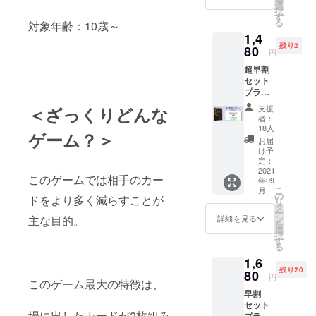
orTwitte
選
択
rアカウ
す
る
対象年齢：10歳～
ントの
1,4
お名前
残り2
を公式
80
円
HPにて
超早割
掲載。
セット
応援し
プラ
てくだ
ン。ク
さった
支援
＜ざっくりどんな
ラウド
方々に
者：
ファン
お礼の
18人
ゲーム？＞
ディン
メール
お届
グ限定
を送ら
け予
超特価
せてい
定：
で500円
2021
ただき
このゲームでは相手のカー
年09
OFF！
ます。
こ
月
（1,480
加え
の
ドをより多く減らすことが
リ
円） リ
て、戯
タ
ー
ター
略制作
ン
主な目的。
詳細を見る
を
ン：
に携
選
択
カード
わって
す
る
ゲーム
いただ
1,6
『戯
いた方
残り20
略』×１
80
とし
円
このゲーム最大の特徴は、
定価：
て、ハ
早割
1,980円
ンドル
セット
→1,480
ネーム
場に出したカードが2枚組み
プラ