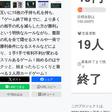
まちづくり・地域活性化
18%
互いに15枚の手持ち札を持ち、
目標金額は
『ゲーム終了時までに、より多く
150,000円
CAMPFIRE for Social Good
CAMPFIRE Creation
の相手の札を減らした方が勝利』
CAMPFIREふるさと納税
machi-ya
コミュニティ
という明快なルールながら、盤面
支援者数
19
人
の札を全て隠せるスキルや一発で
勝利条件になるスキルなどによ
り、１手1手で有利不利が変わる
スリルあるゲーム！始めるのはサ
募集終了まで残
クッと、始まったらじっくりと遊
り
終了
べる２人用カードゲーム！
ポスト
シェア
LINEで送る
URLコピー
埋め込み
QRコード
このプロジェクトは、