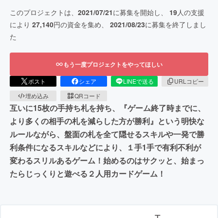
このプロジェクトは、
2021/07/21
に募集を開始し、
19
人の支援
により
27,140
円の資金を集め、
2021/08/23
に募集を終了しまし
た
もう一度プロジェクトをやってほしい
ポスト
シェア
LINEで送る
URLコピー
埋め込み
QRコード
互いに15枚の手持ち札を持ち、『ゲーム終了時までに、
より多くの相手の札を減らした方が勝利』という明快な
ルールながら、盤面の札を全て隠せるスキルや一発で勝
利条件になるスキルなどにより、１手1手で有利不利が
変わるスリルあるゲーム！始めるのはサクッと、始まっ
たらじっくりと遊べる２人用カードゲーム！
エ