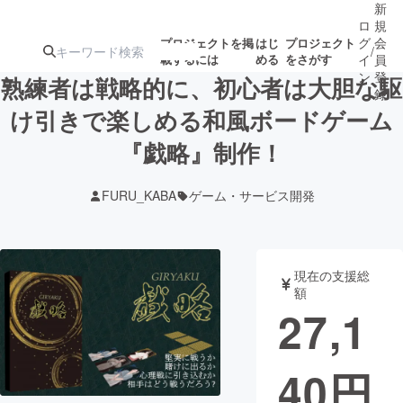
新
ロ
規
グ
会
プロジェクトを掲
はじ
プロジェクト
/
載するには
める
をさがす
イ
員
ン
登
熟練者は戦略的に、初心者は大胆な駆
録
け引きで楽しめる和風ボードゲーム
『戯略』制作！
人気のプロ
注目のリ
注目の新着プロ
募集終了が近いプ
もうすぐ公開
ジェクト
ターン
ジェクト
ロジェクト
されます
FURU_KABA
ゲーム・サービス開発
アート・写真
音楽
現在の支援総
テクノロジー・ガジェット
ゲーム・サ
額
27,1
映像・映画
書籍・雑誌
40
円
ビジネス・起業
チャレンジ