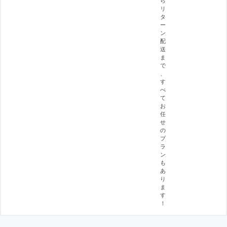
リ
タ
ー
ン
配
送
ま
で
、
す
べ
て
お
任
せ
の
プ
ラ
ン
も
あ
り
ま
す
！