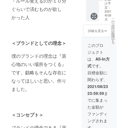
・ルール覚えるのが１０分
ストー
きま
け予
リーは
す！ 加
定：
ぐらいで済むものが欲し
サイト
2021
えて、
年09
にて掲
戯略制
かった人
こ
月
載させ
作に携
の
リ
ていた
わって
タ
ー
だきま
いただ
ン
詳細を見る
を
す。
いた方
選
択
例：
とし
す
る
＜ブランドとしての理念＞
「時は
て、サ
このプロ
平安の
イトの
ジェクト
世が終
クレ
僕のブランドの理念は『居
わり、
ジット
は、
All-In方
源頼朝
にて ハ
心地のいい場所をつくる』
式
です。
が朝廷
ンドル
を築い
ネーム
です。戯略もそんな存在に
目標金額に
た1185
また
関わらず、
年。あ
なってほしいと思い、作り
は、
る日、
Twitter
2021/08/23
ました。
争いが
アカウ
23:59:59
ま
起き
ントの
た。そ
お名前
でに集まっ
れは突
を掲載
た金額が
然のこ
させて
とだっ
くださ
ファンディ
＜コンセプト＞
た…」
い！ ※
ングされま
考案し
支援
ていた
時、必
ブランドの理念である『居
す。