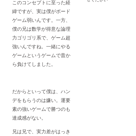
このコンセプトに至った経
お名前
で、技
を掲載
名の案
緯ですが、実は僕がボード
させて
をお送
くださ
りくだ
ゲーム弱いんです。一方、
い！ ※
さい。
支援
③問題
僕の兄は数学が得意な論理
時、必
がなけ
ず備考
力ゴリゴリ系で、ゲーム超
れば技
欄にご
名とし
強いんですね。一緒にやる
希望の
てサイ
ハンド
トにて
ゲームというゲームで昔か
ルネー
掲載い
ムまた
たしま
ら負けてしました。
は、
す。 ※
Twitter
名づけ
アカウ
にあ
ントを
たっ
ご記入
て… ・
くださ
誹謗中
だからといって僕は、ハン
い！ ※
傷、荒
デをもらうのは嫌い。運要
購入さ
らし行
れた場
為、著
素の強いゲームで勝つのも
合の実
作権違
施の流
反と見
達成感がない。
れ ①こ
受けら
ちらよ
れる文
りメー
言など
兄は兄で、実力差がはっき
ルをお
の使用