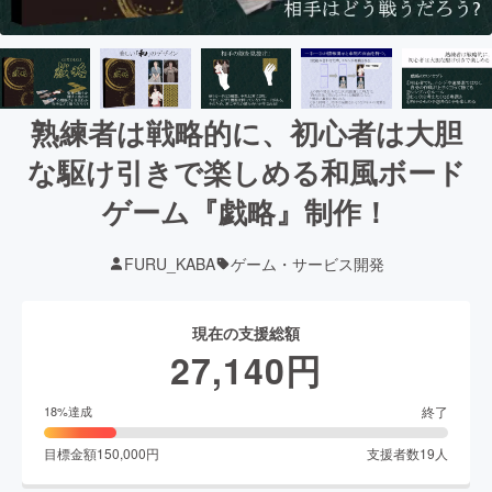
熟練者は戦略的に、初心者は大胆
な駆け引きで楽しめる和風ボード
ゲーム『戯略』制作！
FURU_KABA
ゲーム・サービス開発
現在の支援総額
27,140
円
終了
18
%達成
目標金額
150,000
円
支援者数
19
人