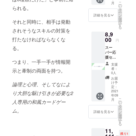
こ
月
カード
す。
の
られる。
リ
ゲーム
タ
ー
『戯
ン
詳細を見る
を
略』×１
選
それと同時に、相手は発動
択
定価：
す
る
1,980円
されそうなスキルの対策を
8,9
9月中旬
に発送
00
打たなければならなくな
円
予定と
スー
る。
なりま
パー応
す。
援セッ
つまり、一手一手が情報開
トプラ
支援
ン。定
者：
示と牽制の両面を持つ。
価1000
0人
円
お届
OFF！
け予
論理と心理、そしてなによ
（8,900
定：
円） プ
2021
り大胆な駆け引きが必要な2
年09
レゼン
こ
月
ト用に
人専用の和風カードゲー
の
リ
使って
タ
ー
ム。
いただ
ン
詳細を見る
を
ければ
選
択
と思い
す
る
ます！
11,
戯略を
残り1
より多