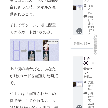
円 通常
また
ン。ク
価格か
は、
支援
合わさった時、スキルが発
ラウド
ら500円
Twitter
者：
ファン
OFF！
アカウ
0人
動されること。
ディン
！ 9月
ントの
お届
グ限定
中旬に
お名前
け予
超特価
発送予
定：
を掲載
そして毎ターン、場に配置
で300円
2021
定とな
させて
年09
OFF！
できるカードは1枚のみ。
りま
くださ
こ
月
（1,680
す。
の
い！ ※
リ
円） リ
タ
支援
ー
ター
ン
時、必
詳細を見る
を
ン：
選
ず備考
択
カード
す
欄にご
る
ゲーム
希望の
1,9
『戯
ハンド
略』×１
80
ルネー
円
定価：
ムまた
上の例の場合だと、あなた
通常プ
1,980円
は、
ラン。
→1,680
Twitter
が1枚カードを配置した時点
定価
円 通常
アカウ
1,980円
価格か
ントを
で、
支援
で戯略
ら300円
ご記入
者：
本体1個
OFF！
0人
くださ
をお届
！ 9月
相手には「配置されたこの
い！
お届
けしま
中旬に
け予
す！ リ
侍で派生して作れるスキル
発送予
定：
ター
2021
定とな
は3種類だけだ」と事前に知
年09
ン：
りま