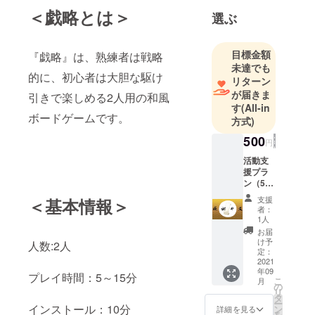
＜戯略とは＞
選ぶ
目標金額
『戯略』は、熟練者は戦略
未達でも
的に、初心者は大胆な駆け
リターン
が届きま
引きで楽しめる2人用の和風
す
(All-in
ボードゲームです。
方式)
500
円
活動支
援プラ
ン（500
円） リ
支援
＜基本情報＞
ター
者：
ン：お
1人
礼の
お届
メール
け予
人数:2人
＆クレ
定：
ジット
2021
年09
として
プレイ時間：5～15分
こ
月
ハンド
の
リ
ルネー
タ
ー
ム
インストール：10分
ン
詳細を見る
を