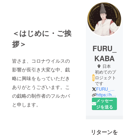
＜はじめに・ご挨
拶＞
FURU_
KABA
皆さま、コロナウイルスの
日本
影響が長引き大変な中、戯
初めてのプ
ロジェクト
略に興味をもっていただき
です
ありがとうございます。こ
FURU_KABA
https://huruhuruaoshi.wixsite.com/giryaku
の戯略の制作者のフルカバ
メッセー
と申します。
ジを送る
リターンを