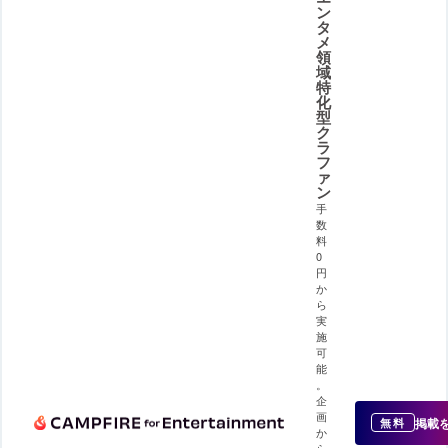
ン
タ
メ
領
域
特
化
型
ク
ラ
フ
ァ
ン
手
数
料
0
円
か
ら
実
施
可
能
。
企
画
掲載
無料
か
ら