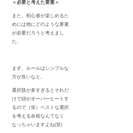
＜必要と考えた要素＞
たっ
て… ・
誹謗中
また、初心者が楽しめるた
傷、荒
らし行
めには他にどのような要素
為、著
作権違
が必要だろうと考えまし
反と見
受けら
た。
れる文
言など
の使用
は出来
かねま
まず、ルールはシンプルな
す ・愛
情を
方が良いなと。
もった
名付け
をお願
選択肢が多すぎるとそれだ
いしま
す！
けで頭がオーバーヒートす
るので（笑）ベストな選択
を考える余裕なんてなく
なっちゃいますよね(笑)