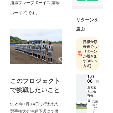
浦添ブレーブボーイズ(浦添
ボーイズ)です。
リターンを
選ぶ
目標金額
未達でも
リターン
が届きま
す
(All-in
方式)
1,0
このプロジェクト
00
円
お礼文
で挑戦したいこと
と大会
報告
メール
支援
2021年7月3.4日で行われた
送付と
者：
させて
107
選手権大会沖縄予選にて優
いただ
人