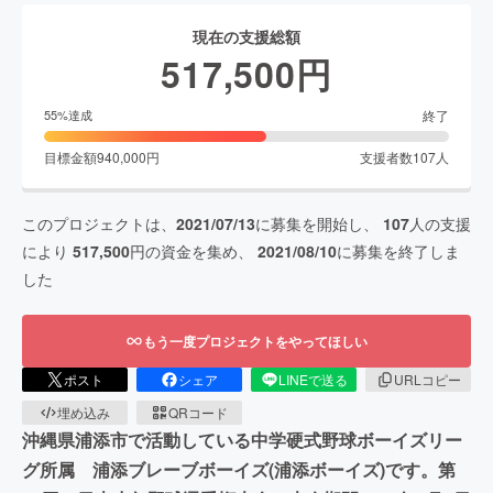
現在の支援総額
517,500
円
終了
55
%達成
目標金額
940,000
円
支援者数
107
人
このプロジェクトは、
2021/07/13
に募集を開始し、
107
人の支援
により
517,500
円の資金を集め、
2021/08/10
に募集を終了しま
した
もう一度プロジェクトをやってほしい
ポスト
シェア
LINEで送る
URLコピー
埋め込み
QRコード
沖縄県浦添市で活動している中学硬式野球ボーイズリー
グ所属 浦添ブレーブボーイズ(浦添ボーイズ)です。第