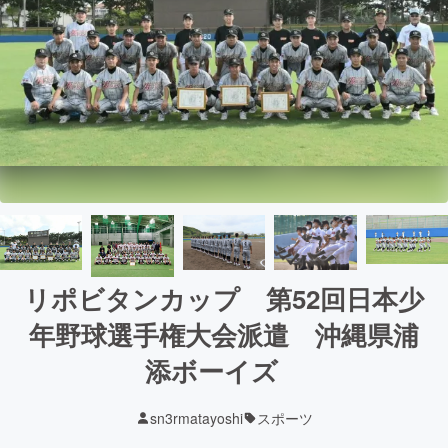
リポビタンカップ 第52回日本少
年野球選手権大会派遣 沖縄県浦
添ボーイズ
sn3rmatayoshi
スポーツ