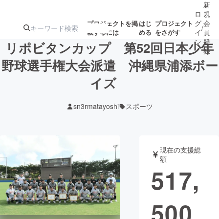
新
ロ
規
グ
会
プロジェクトを掲
はじ
プロジェクト
/
載するには
める
をさがす
イ
員
ン
登
リポビタンカップ 第52回日本少年
録
野球選手権大会派遣 沖縄県浦添ボー
イズ
人気のプロ
注目のリ
注目の新着プロ
募集終了が近いプ
もうすぐ公開
ジェクト
ターン
ジェクト
ロジェクト
されます
sn3rmatayoshi
スポーツ
アート・写真
音楽
現在の支援総
テクノロジー・ガジェット
ゲーム・サ
額
517,
映像・映画
書籍・雑誌
500
ビジネス・起業
チャレンジ