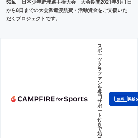
52回 日本少年野球選手権大会 大会期間2021年8月1日
から8日までの大会派遣渡航費・活動資金をご支援いた
だくプロジェクトです。
ス
ポ
ー
ツ
ク
ラ
フ
ァ
ン
を
専
門
掲載
無料
サ
ポ
ー
ト
付
き
で
始
め