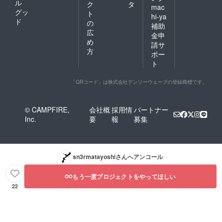
ル
ク
タ
mac
グッ
ト
hi-ya
ド
の
補助
広
金申
め
請サ
方
ポー
ト
「QRコード」は株式会社デンソーウェーブの登録商標です。
© CAMPFIRE,
会社概
採用情
パートナー
Inc.
要
報
募集
sn3rmatayoshi
さんへアンコール
もう一度プロジェクトをやってほしい
22