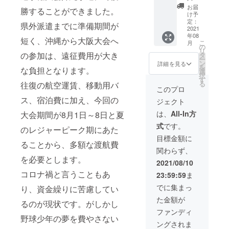
きま
お届
勝することができました。
す。
け予
定：
県外派遣までに準備期間が
2021
年08
短く、沖縄から大阪大会へ
こ
月
の
リ
の参加は、遠征費用が大き
タ
ー
ン
詳細を見る
を
な負担となります。
選
択
す
る
往復の航空運賃、移動用バ
このプロ
ス、宿泊費に加え、今回の
ジェクト
は、
All-In方
大会期間が8月1日～8日と夏
式
です。
のレジャーピーク期にあた
目標金額に
ることから、多額な渡航費
関わらず、
を必要とします。
2021/08/10
コロナ禍と言うこともあ
23:59:59
ま
でに集まっ
り、資金繰りに苦慮してい
た金額が
るのが現状です。がしかし
ファンディ
野球少年の夢を費やさない
ングされま