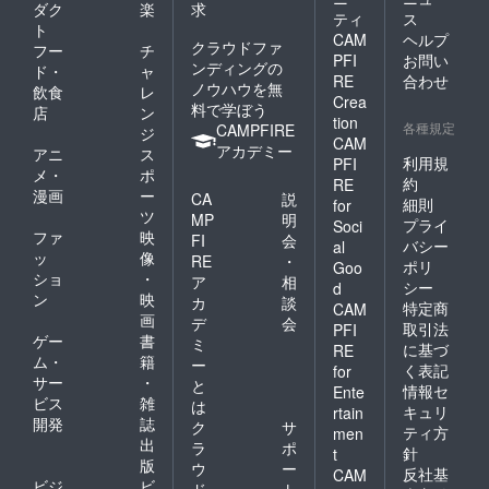
ダク
楽
求
ティ
ス
ト
CAM
ヘルプ
クラウドファ
フー
チ
PFI
お問い
ンディングの
ド・
ャ
RE
合わせ
ノウハウを無
飲食
レ
Crea
料で学ぼう
店
ン
tion
各種規定
CAMPFIRE
ジ
CAM
アカデミー
アニ
ス
利用規
PFI
メ・
ポ
約
RE
漫画
ー
CA
説
細則
for
ツ
MP
明
プライ
Soci
ファ
映
FI
会
バシー
al
ッ
像
RE
・
ポリ
Goo
ショ
・
ア
相
シー
d
ン
映
カ
談
特定商
CAM
画
デ
会
取引法
PFI
ゲー
書
ミ
に基づ
RE
ム・
籍
ー
く表記
for
サー
・
と
情報セ
Ente
ビス
雑
は
キュリ
rtain
開発
誌
ク
サ
ティ方
men
出
ラ
ポ
針
t
版
ウ
ー
反社基
CAM
ビジ
ビ
ド
ト