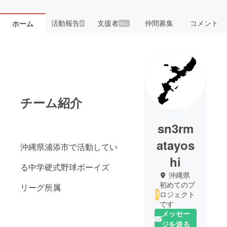
活動報告
支援者
仲間募集
コメント
ホーム
6
99+
チーム紹介
sn3rm
atayos
沖縄県浦添市で活動してい
hi
る中学硬式野球ボーイズ
沖縄県
初めてのプ
リーグ所属
ロジェクト
です
メッセー
ジを送る