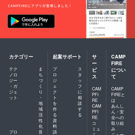
カテゴリー
起案サポート
サ
CAMP
ー
FIRE
テク
ま
プ
ス
ビ
につい
ノロ
ち
ロ
タ
ス
て
ジー
づ
ジ
ッ
・ガ
く
ェ
フ
CAM
CAMP
ジェ
り
ク
に
PFI
FIREと
ット
・
ト
相
RE
は
地
を
談
CAM
あんし
域
作
す
PFI
ん・安
活
る
る
RE
全への
性
資
コ
取り組
化
料
ミュ
み
プロ
音
請
ニ
ニュー