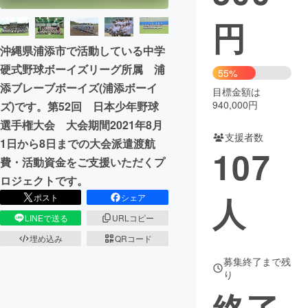
円
まちづくり・地域活性化
沖縄県浦添市で活動している中学
硬式野球ボーイズリーグ所属 浦
CAMPFIRE for Social Good
CAMPFIRE Creation
55%
添ブレーブボーイズ(浦添ボーイ
CAMPFIREふるさと納税
machi-ya
コミュニティ
目標金額は
940,000円
ズ)です。第52回 日本少年野球
選手権大会 大会期間2021年8月
支援者数
1日から8日までの大会派遣渡航
107
費・活動資金をご支援いただくプ
ロジェクトです。
人
ポスト
シェア
LINEで送る
URLコピー
埋め込み
QRコード
募集終了まで残
り