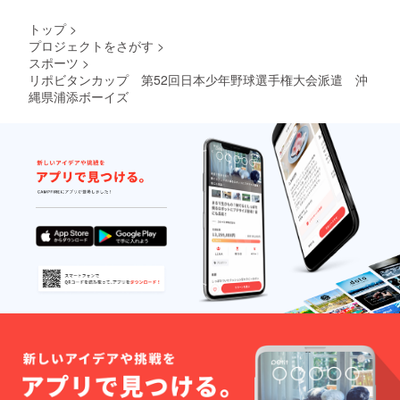
トップ
>
プロジェクトをさがす
>
スポーツ
>
リポビタンカップ 第52回日本少年野球選手権大会派遣 沖
縄県浦添ボーイズ