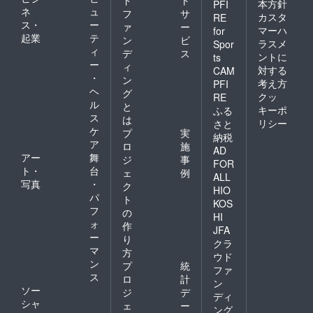
本方針
PFI
ネ
ュ
フ
サ
カスタ
RE
ス・
ー
ァ
ー
マーハ
for
起業
テ
ン
ビ
ラスメ
Spor
ィ
デ
ス
ントに
ts
ー
ィ
対する
CAM
・
ン
考え方
PFI
ヘ
グ
クッ
RE
ル
と
キーポ
ふる
ス
は
リシー
さと
ケ
プ
実
納税
ア
ロ
施
AD
アー
舞
ジ
事
FOR
ト・
台
ェ
例
ALL
写真
・
ク
HIO
パ
ト
KOS
フ
の
HI
ォ
作
JFA
ー
り
クラ
マ
方
ウド
ン
プ
統
ファ
ス
ロ
計
ン
ソー
ジ
デ
ディ
シャ
ェ
ー
ング