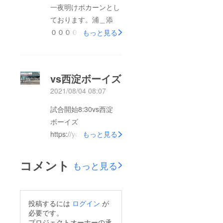
充当させていただきま
一夜明けポカーンとし
すことを報告させて頂
ております。浦＿添
きます。今後とも浦添
００００１００｜１西
もっと見る
ボーイズの選手の育
＿淀 ０２００２１／
成、活動にご理解、ご
｜５Ｐ松田、仲本－Ｃ
支援、ご協力よろしく
日賀試合終了七回表コ
vs西淀ボーイズ
お願いいたします。こ
ウタ ライトフライ●
2021/08/04 08:07
の度は誠にありがとう
ユウセ ファーストゴ
ございました。
ロ●●リンタ ショート
試合開始8:30vs西淀
ゴロ●●●残念ですが頑
ボーイズ
張りました。お疲れさ
https://youtu.be/BcNh
もっと見る
までした。浦添ボーイ
PMChek8配信
ズ選手権大会出場にあ
YouTube応援よろしく
コメント
もっと見る
たりたくさんの応援あ
お願いします！がんば
りがとうございまし
れ 侍 ウラソエ！！
た。18期生の皆さんが
ちばりよー 浦添
投稿するには
ログイン
が
この記録(全国ベスト
ボーイズ！！
必要です。
16)を更新してくれる
プロジェクトオーナーの承