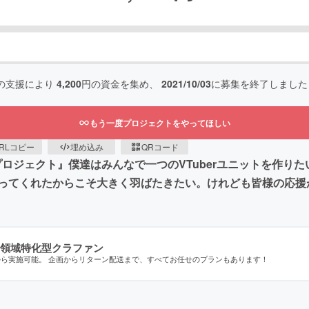
の支援により
4,200
円の資金を集め、
2021/10/03
に募集を終了しました
もう一度プロジェクトをやってほしい
RLコピー
埋め込み
QRコード
ふプロジェクト』僕達はみんなで一つのVTuberユニットを作りた
ってくれたからこそ大きく羽ばたきたい。けれども皆様の応援
領域特化型クラファン
から実施可能。 企画からリターン配送まで、すべてお任せのプランもあります！