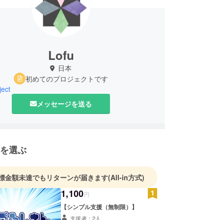
Lofu
日本
初めてのプロジェクトです
ject
メッセージを送る
を選ぶ
標金額未達でもリターンが届きます
(All-in方式)
1,100
円
【シンプル支援（無制限）】
支援者：2人