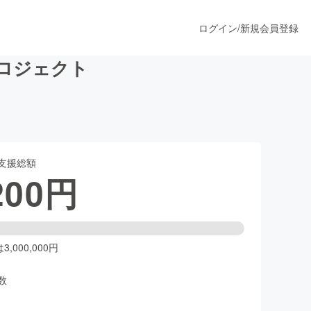
ログイン
/
新規会員登録
プロジェクト
うすぐ公開されます
支援総額
プロダクト
200
円
ファッション
スポーツ
,000,000円
数
ア
ソーシャルグッド
人