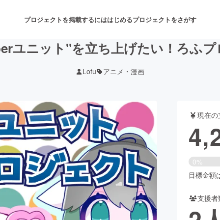
プロジェクトを掲載するには
はじめる
プロジェクトをさがす
uberユニット"を立ち上げたい！ろふ
Lofu
アニメ・漫画
注目のリターン
注目の新着プロジェクト
募集終了が近いプロジェクト
も
現在の
音楽
舞台・パフォーマンス
4,
ゲーム・サービス開発
フード・飲食店
0%
書籍・雑誌出版
アニメ・漫画
目標金額は3
支援者
チャレンジ
ビューティー・ヘルスケ
2