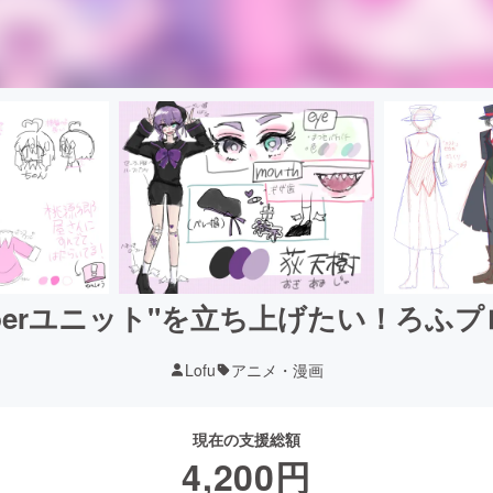
uberユニット"を立ち上げたい！ろふ
Lofu
アニメ・漫画
現在の支援総額
4,200
円