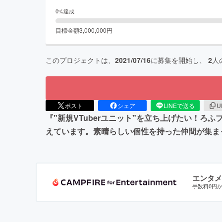
0
%達成
目標金額
3,000,000
円
このプロジェクトは、
2021/07/16
に募集を開始し、
2
人
ポスト
シェア
LINEで送る
U
『"新規VTuberユニット"を立ち上げたい！ろ
えています。素晴らしい個性を持った仲間が集ま
エンタメ
手数料0円