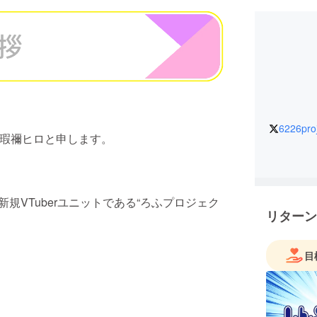
6226pro
いる瑕禰ヒロと申します。
規VTuberユニットである“ろふプロジェク
リターン
。
目