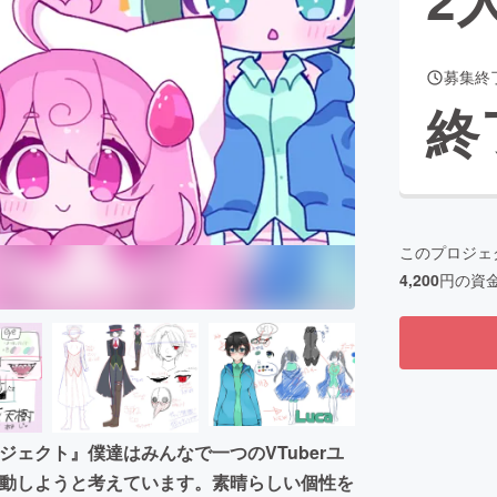
募集終
CAMPFIRE for Social Good
CAMPFIRE Creation
終
CAMPFIREふるさと納税
machi-ya
コミュニティ
このプロジェ
4,200
円の資
ロジェクト』僕達はみんなで一つのVTuberユ
、活動しようと考えています。素晴らしい個性を