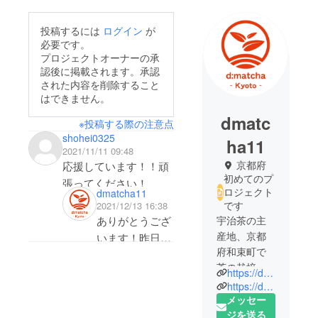
投稿するには
ログイン
が
必要です。
プロジェクトオーナーの承
認後に掲載されます。承認
された内容を削除すること
はできません。
dmatc
※投稿する際の注意点
shohei0325
ha11
2021/11/11 09:48
京都府
応援しています！！頑
初めてのプ
張ってください！
ロジェクト
dmatcha11
です
2021/12/13 16:38
宇治茶の主
ありがとうござ
産地、京都
います！昨日無
府和束町で
事にプロジェク
茶の栽培か
トが終了しまし
https://dmatcha.jp/
ら販売まで
https://dmatcha.com/
た。皆様の応援
を行う茶農
メッセー
が励みになりま
家です。
ジを送る