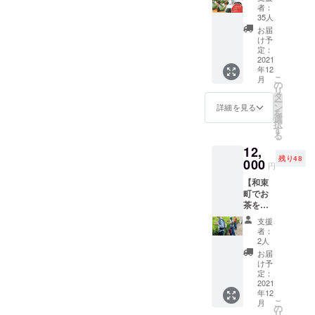
ン食べ
れぞれ
オンラ
者：
比べ＆
直径
イン開
35人
煎茶飲
60mm×
催とな
お届
み比べ
高さ
りま
け予
セット
75mm
定：
す。1回
・茶農
2021
のプラ
あたり8
年12
家別の
容器入
名様同
こ
月
茶を味
り ・冷
の
時開催
リ
わい尽
凍クー
タ
（8名様
ー
くす、
ル便送
ン
以上の
詳細を見る
を
贅沢か
料込み
選
応募が
択
つお得
・賞味
す
あった
る
なプラ
期限：
場合
12,
ンです
冷凍保
は、複
残り48
・超濃
000
存1か月
数回に
円
厚茶農
わけて
【和束
家別抹
行いま
町でお
茶プリ
す） ・
茶を見
ン食べ
開催日
て飲ん
比べ
程：
支援
で食べ
セット
2021年
者：
て体
（8個入
2人
12～2月
験！】
り）＋
までで
お届
茶畑お
茶農家
け予
応募者
茶摘み
別煎茶
定：
様の希
＆茶工
2021
飲み比
望日程
年12
場見学
べセッ
に沿っ
こ
月
ツアー
ト（5袋
の
て開催
リ