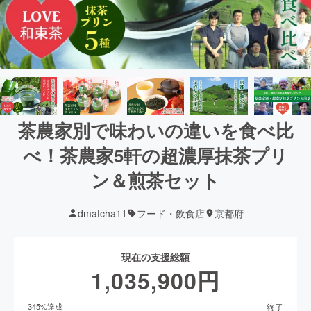
茶農家別で味わいの違いを食べ比
べ！茶農家5軒の超濃厚抹茶プリ
ン＆煎茶セット
dmatcha11
フード・飲食店
京都府
現在の支援総額
1,035,900
円
終了
345
%達成