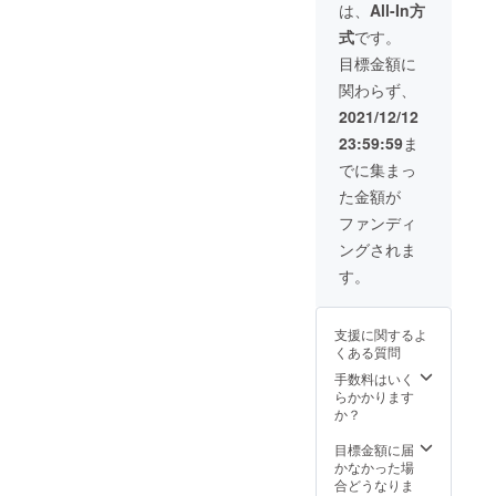
農家別
す！ ・
は、
All-In方
煎茶5種
新茶収
式
です。
の飲み
穫後に
比べ体
茶農家
目標金額に
験をし
が使っ
関わらず、
ていた
ている
だきま
のと同
2021/12/12
す。 ・
じ茶工
23:59:59
ま
茶畑で
場（寺
は茶摘
田の
でに集まっ
みをし
60kgラ
た金額が
ていた
イン）
だき、
を茶農
ファンディ
摘んだ
家アド
ングされま
茶葉は
バイス
天ぷら
の元、
す。
に調理
自分好
して召
みの設
し上
定で荒
支援に関するよ
がって
茶加工
くある質問
いただ
して頂
きま
けま
手数料はいく
す。 ＜
す。 ・
らかかります
体験詳
加工し
か？
細＞ ・
た約9キ
体験場
ロ程度
目標金額に届
所：
の新茶
かなかった場
d:matc
はその
合どうなりま