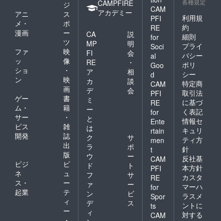
各種規定
CAMPFIRE
ジ
CAM
アカデミー
アニ
ス
利用規
PFI
メ・
ポ
約
RE
漫画
ー
CA
説
細則
for
ツ
MP
明
プライ
Soci
ファ
映
FI
会
バシー
al
ッ
像
RE
・
ポリ
Goo
ショ
・
ア
相
シー
d
ン
映
カ
談
特定商
CAM
画
デ
会
取引法
PFI
ゲー
書
ミ
に基づ
RE
ム・
籍
ー
く表記
for
サー
・
と
情報セ
Ente
ビス
雑
は
キュリ
rtain
開発
誌
ク
サ
ティ方
men
出
ラ
ポ
針
t
版
ウ
ー
反社基
CAM
ビジ
ビ
ド
ト
本方針
PFI
ネ
ュ
フ
サ
カスタ
RE
ス・
ー
ァ
ー
マーハ
for
起業
テ
ン
ビ
ラスメ
Spor
ィ
デ
ス
ントに
ts
ー
ィ
対する
CAM
・