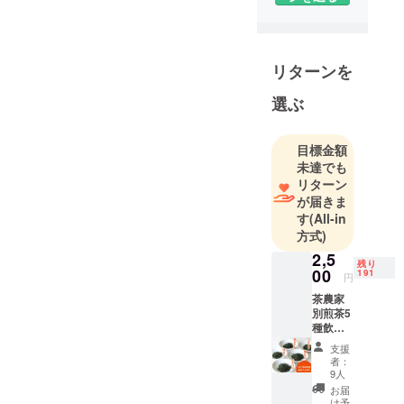
す！
世界で戦え
る農業ビジ
ネスをやり
リターンを
たいという
ことで、農
選ぶ
学部出身者
数名で立ち
目標金額
上げた農業
未達でも
ベンチャー
リターン
です。
が届きま
持続可能な
す
(All-in
無農薬栽培
方式)
茶の栽培
2,5
残り
や、お茶の
00
191
円
体験ツ
茶農家
アー、お茶
別煎茶5
種飲み
を使った菓
比べ
支援
子の製造な
セット
者：
・煎茶
ど、お茶の
9人
やぶき
お届
様々な可能
た5種
け予