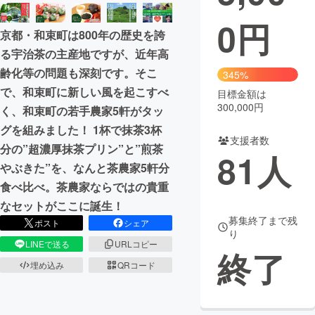
0
円
まちづくり・地域活性化
京都・和束町は800年の歴史を誇
る宇治茶の主産地ですが、近年高
CAMPFIRE for Social Good
CAMPFIRE Creation
齢化等の問題も深刻です。そこ
345%
CAMPFIREふるさと納税
machi-ya
コミュニティ
で、和束町に新しい風を起こすべ
目標金額は
300,000円
く、和束町の若手農家5軒がタッ
グを組みました！ 1杯で抹茶3杯
支援者数
分の”超濃厚抹茶プリン”と”煎茶
81
人
やぶきた”を、なんと茶農家5軒分
食べ比べ。茶農家ならではの貴重
なセットがここに誕生！
募集終了まで残
ポスト
シェア
り
LINEで送る
URLコピー
終了
埋め込み
QRコード