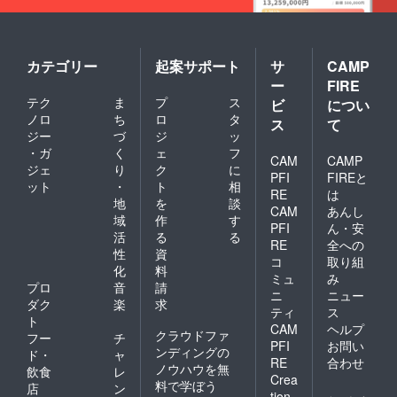
和束町
まで交
通費は
お客様
負担と
カテゴリー
起案サポート
サ
CAMP
なりま
ー
FIRE
す。
テク
ま
プ
ス
ビ
につい
ノロ
ち
ロ
タ
ス
て
ジー
づ
ジ
ッ
・ガ
く
ェ
フ
CAM
CAMP
ジェ
り
ク
に
PFI
FIREと
ット
・
ト
相
RE
は
地
を
談
CAM
あんし
域
作
す
PFI
ん・安
活
る
る
RE
全への
性
資
コ
取り組
化
料
ミュ
み
プロ
音
請
ニ
ニュー
ダク
楽
求
ティ
ス
ト
CAM
ヘルプ
クラウドファ
フー
チ
PFI
お問い
ンディングの
ド・
ャ
RE
合わせ
ノウハウを無
飲食
レ
Crea
料で学ぼう
店
ン
tion