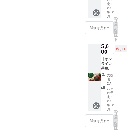
性を提案し
（各
定：
12g×5
2021
ながら、日
年12
袋） ・
本茶の魅力
こ
月
送料込
の
リ
的を日本の
み ・茶
タ
ー
農家別
ン
詳細を見る
みならず、
を
お茶の
選
海外へも伝
択
特徴＆
す
る
淹れ方
えていきた
5,0
ガイド
いと思って
残り48
付き
00
円
います。
【オン
応援をよろ
ライン
しくお願い
茶農家
別煎茶
いたしま
支援
テイス
者：
す。
ティン
2人
グ】味
お届
わい・
け予
作り方
定：
の違い
2021
年12
を徹底
こ
月
解説！
の
リ
・茶農
タ
ー
家別煎
ン
詳細を見る
を
茶5種飲
選
択
み比べ
す