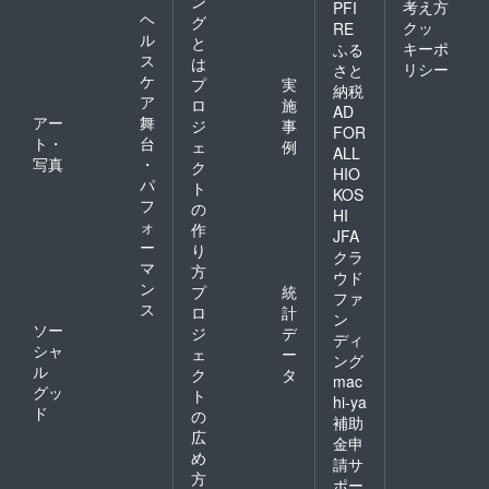
ン
考え方
PFI
ヘ
グ
クッ
RE
ル
と
キーポ
ふる
ス
は
リシー
さと
ケ
プ
実
納税
ア
ロ
施
AD
アー
舞
ジ
事
FOR
ト・
台
ェ
例
ALL
写真
・
ク
HIO
パ
ト
KOS
フ
の
HI
ォ
作
JFA
ー
り
クラ
マ
方
ウド
ン
プ
統
ファ
ス
ロ
計
ン
ソー
ジ
デ
ディ
シャ
ェ
ー
ング
ル
ク
タ
mac
グッ
ト
hi-ya
ド
の
補助
広
金申
め
請サ
方
ポー