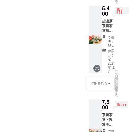
る
セット
5,4
がつい
残り
ていま
00
164
円
す。 ・
超濃厚
煎茶の
茶農家
送料込
別抹茶
み ・事
プリン
前にお
支援
食べ比
茶を支
者：
べセッ
援者の
36人
ト（茶
皆さま
お届
農家別
にお届
け予
抹茶プ
けし、
定：
リン5種
2021
茶農家
年12
を含む
解説の
こ
月
計8個入
もと、
の
リ
り） ・
各茶の
タ
ー
抹茶味6
淹れ
ン
詳細を見る
を
個、ほ
方・味
選
択
うじ茶1
わいさ
す
る
個、煎
らには
7,5
茶味1個
作り方
残り65
のバラ
00
の違い
円
エ
につい
茶農家
ティー
て、丁
別・超
豊かな
寧に説
濃厚抹
計8個入
明しま
茶プリ
り ・そ
す。 ※
支援