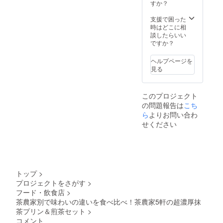
ha
まま支
すか？
Kyotoの
援者様
自社茶
のもの
支援で困った
畑＆
となり
時はどこに相
d:matc
ます。
談したらいい
ha
・まさ
ですか？
Kyoto
に世界
CAFE &
にひと
ヘルプページを
KITCHE
つだけ
見る
N ・ツ
のお茶
アーガ
が作れ
イド：
ます。
このプロジェクト
d:matc
＜詳細
の問題報告は
こち
ha
＞ ・担
Kyotoス
当者：
ら
よりお問い合わ
タッフ
田中洋
せください
・体験
平 ・こ
日：事
のリ
前に相
ターン
談させ
に含ま
ていた
れるも
だきま
の：工
トップ
>
す。
場での
プロジェクトをさがす
>
2022年
荒茶加
フード・飲食店
>
１～6月
工体
の間で
験、で
茶農家別で味わいの違いを食べ比べ！茶農家5軒の超濃厚抹
希望日
きあ
茶プリン＆煎茶セット
>
程をお
がった
コメント