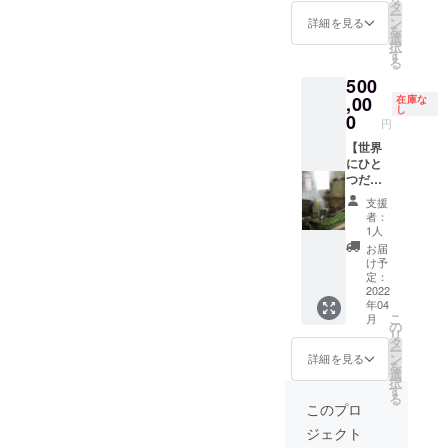
（茶農
入り）
タ
ー
家別煎
をあわ
ン
詳細を見る
を
茶5種飲
せてお
選
択
み比べ
届け ・
す
る
セット
冷凍
500
付き）
クール
・京
,00
便送料
在庫な
し
都・和
込み
0
円
束町で
（※冷凍
支援者
【世界
クール
の皆さ
にひと
便にて
まを茶
つだ
プリン
畑＆茶
け！自
と煎茶
支援
工場に
分だけ
の混載
者：
お連れ
の煎茶
でお届
1人
しま
を作れ
け） ・
お届
す。 ・
る権
抹茶プ
け予
お茶は
利】 ・
リンは
定：
どんな
2022年
2022
賞味期
年04
ところ
春（4月
限冷凍
こ
月
でどう
末また
保存1か
の
リ
作られ
は5月上
月。
タ
ー
るの
旬）の
ン
詳細を見る
を
か、茶
一番茶
選
択
農家自
（新
す
る
身が解
茶）を
このプロ
説。実
対象に
ジェクト
際に茶
しま