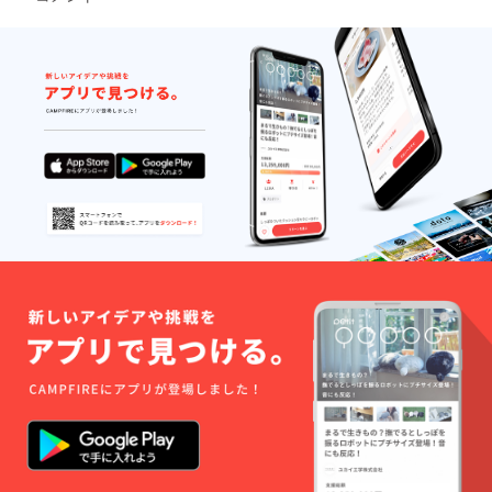
伺いし
煎茶 ・
ます。
お茶の
（※体験
お届け
人数：1
時期：
日最大6
2022年
名様ま
5月頃
で） ・
・その
体験に
他費
含まれ
用：和
るも
束町ま
の：茶
での交
摘み、
通費は
茶畑散
実費負
策、茶
担とな
工場見
りま
学、茶
す。
の天ぷ
ら、煎
茶5種飲
み比べ
体験、
抹茶飲
み比べ
体験、
お茶ラ
ンチ ・
その他
費用：