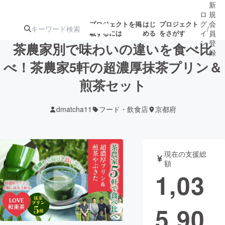
新
ロ
規
グ
会
プロジェクトを掲
はじ
プロジェクト
/
載するには
める
をさがす
イ
員
ン
登
茶農家別で味わいの違いを食べ比
録
べ！茶農家5軒の超濃厚抹茶プリン＆
煎茶セット
人気のプロ
注目のリ
注目の新着プロ
募集終了が近いプ
もうすぐ公開
ジェクト
ターン
ジェクト
ロジェクト
されます
dmatcha11
フード・飲食店
京都府
アート・写真
音楽
現在の支援総
テクノロジー・ガジェット
ゲーム・サ
額
1,03
映像・映画
書籍・雑誌
5,90
ビジネス・起業
チャレンジ