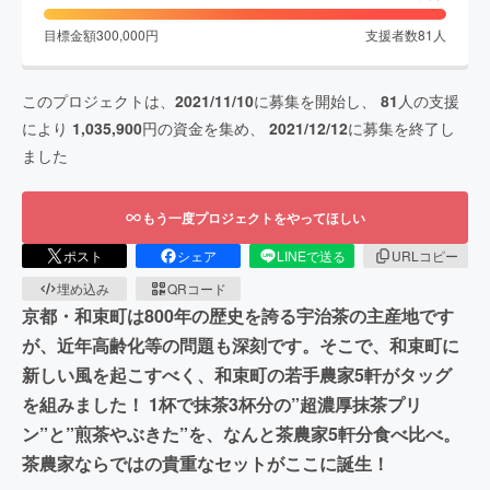
目標金額
300,000
円
支援者数
81
人
このプロジェクトは、
2021/11/10
に募集を開始し、
81
人の支援
により
1,035,900
円の資金を集め、
2021/12/12
に募集を終了し
ました
もう一度プロジェクトをやってほしい
ポスト
シェア
LINEで送る
URLコピー
埋め込み
QRコード
京都・和束町は800年の歴史を誇る宇治茶の主産地です
が、近年高齢化等の問題も深刻です。そこで、和束町に
新しい風を起こすべく、和束町の若手農家5軒がタッグ
を組みました！ 1杯で抹茶3杯分の”超濃厚抹茶プリ
ン”と”煎茶やぶきた”を、なんと茶農家5軒分食べ比べ。
茶農家ならではの貴重なセットがここに誕生！