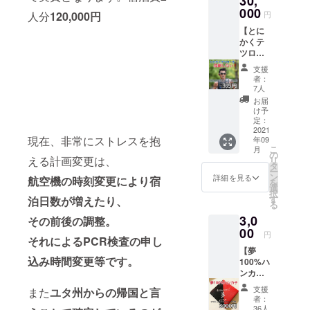
30,
い人」ド
程、よ
い。 注
ローよ
000
ろしく
意：
人分
120,000円
円
リーマープ
りお礼
お願い
『無記
ロマインド
【とに
のメッ
いたし
入・30
かくテ
セージ
ます。
トライアス
文字以
ツロー
動画を
上』の
リートのパ
を応援
お送り
場合は
支援
した
イオニアと
しま
者：
フラッ
い！&お
す。 １
7人
して生き
グへの
礼メッ
万円の
お届
掲載が
る。
セージ
ご支援
け予
できま
動画】
をして
定：
せんの
49歳
2021
くだ
で、ご
人は夢と
現在、非常にストレスを抱
年09
のチャ
さった
了承く
こ
月
マインドで
レンジ
皆様へ
の
ださ
える計画変更は、
リ
をただ
ユタ州
タ
奇跡を起こ
い。
ー
応援し
にて撮
ン
詳細を見る
航空機の時刻変更により宿
を
す・・・自
たい！
影した
選
択
そんな
らを進化さ
動画
す
泊日数が増えたり、
る
あなた
メッ
せ体現し続
3,0
へテツ
その前後の調整。
セージ
ける競技者
ローよ
00
もお届
円
それによるPCR検査の申し
りお礼
けいた
であり、講
【夢
のメッ
しま
演家であ
込み時間変更等です。
100%ハ
セージ
す。
ンカチ&
り、企業や
動画を
テツ
お送り
教育現場な
支援
また
ユタ州からの帰国と言
ローお
しま
者：
どでも多角
礼メッ
す。 ３
36人