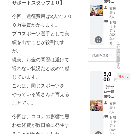
国後、
サポートスタッフより】
験や検
いる人
（悪天候に
報告会
定、大
気のT
支援
に参加
切なこ
シャツ
よりデュア
者：
今回、遠征費用は2人で２０
できる
とを決
です。
3人
スロンに変
権利】
めると
トレー
お届
０万実質かかります。
2021
更）
きの場
ニング
け予
世界選
面に、
定：
にもお
2009ゴール
プロスポーツ選手として実
手権
2021
「あき
すすめ
ドコースト
年10
(ワール
らめな
です！
績を出すことが役割です
こ
月
ドチャ
ければ
の
（オースト
【サイ
リ
ンピオ
夢
が、
タ
ズにつ
ラリア）
ー
ンシッ
100%」
ン
いて】
詳細を見る
を
現実、お金の問題は避けて
DNF（パン
プ) 開催
のメッ
選
Sサイ
択
都市
セージ
す
ズ、M
ク途中棄
る
通れない状況だと改めて感
は、ア
を身近
サイ
権）
5,0
メリカ
にお持
ズ、Lサ
じています。
残り42
合衆国
00
2014エドモ
ちくだ
イズを
円
ユタ州
さい。
お選び
これは、同じスポーツを
ントン（カ
【テツ
セント
支援
くださ
ナダ） ６０
ロー帰
ジョー
くだ
やっている皆さんに言える
い。 備
国後、
ジ ※初
さった
位
考欄に
オンラ
開催 大
ことです。
あなた
サイズ
支援
2017ロッテ
イン報
会日程
へテツ
を記入
者：
告会に
ルダム（オ
2021年
ローか
8人
お願い
今回は、コロナの影響で思
参加で
9月17日
らお礼
しま
お届
ランダ）４
きる権
~18日。
のメッ
け予
す。 注
わぬ経費が数日前に発生す
４位
利】
より帰
定：
セージ
意）無
2021世
2021
国後、
2018ゴール
動画を
記入の
ることがわかりました。
年10