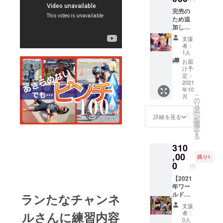
コーチ1）
完売の
ため追
FMみはら
加しま
パーソナリ
した！
支援
ティー
【テツ
者：
ローと
●DC開発研
1人
一緒に
お届
究所 顧
スペ
け予
問 ●ダスキ
シャル
定：
トレー
2021
ン福山 顧
年10
ニング
こ
問 ●ONE
月
参加で
の
リ
きる権
ADVANCE
タ
ー
利】
ン
詳細を見る
顧問 ●株式
を
様々な
選
択
会社 八天
トレー
す
る
ニング
堂 顧問
310
から、
●万田発酵株
スイム
,00
残り1
式会社 相
やバイ
0
円
ク、ラ
談役 ●社会
ンそれ
【2021
医療法人社
ぞれの
年ワー
環境に
ルド
ランたなチャンネ
会福祉法人
合わせ
チャン
祥和会 ア
支援
てご希
ピオン
ルさん
に練習内容
者：
ドバイザー
望の
シップ
0人