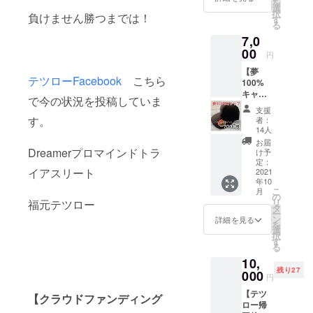
を
ツ。 日
ちくだ
選
択
負けません勝つまでは！
本中で
さい。
す
2003クィー
る
多くの
支援
ンズタウン
7,0
方が着
くだ
（ニュー
用しマ
00
さった
円
インド
あなた
ジーラン
【夢
発信し
へテツ
テツローFacebook
こちら
ド） ２９
100%
ていた
ローか
キャッ
だいて
位
らお礼
で今の状況を投稿していま
プ&テツ
いる力
のメッ
支援
2005ホノル
ローお
みなぎ
セージ
す。
者：
ル（アメリ
礼メッ
るTシャ
動画を
14人
セージ
ツで
お送り
カ） １３
お届
動画】
Dreamerプロマインドトラ
す。 ご
しま
け予
位
テツ
本人よ
定：
す。
イアスリート
ローオ
2021
2006ローザ
り周り
年10
リジナ
の方が
ンヌ（スイ
こ
月
ルの夢
力をも
の
リ
福元テツロー
ス） ５位
100%英
らうと
タ
ー
語バー
言われ
ン
2007ハンブ
詳細を見る
を
ジョン
ていま
選
ルグ（ドイ
択
の
す。 多
す
る
ツ） ５位
キャッ
くのア
10,
プ。 マ
スリー
2008バン
残り27
ラソ
000
トも着
円
クーバー
ン、
用して
【テツ
レー
（カナ
くだ
【クラウドファンディング
ロー帰
ス、試
さって
ダ） ６位