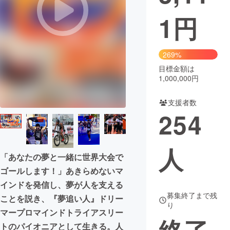
1
円
まちづくり・地域活性化
CAMPFIRE for Social Good
CAMPFIRE Creation
269%
CAMPFIREふるさと納税
machi-ya
コミュニティ
目標金額は
1,000,000円
支援者数
254
人
「あなたの夢と一緒に世界大会で
ゴールします！」あきらめないマ
インドを発信し、夢が人を支える
募集終了まで残
ことを説き、『夢追い人』ドリー
り
マープロマインドトライアスリー
トのパイオニアとして生きる。人