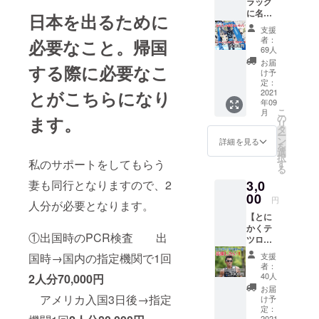
ラッグ
大会に
とって
ユニ
生初の日本
に名前
て、あ
日本を出るために
心強い
フォー
を入れ
なたの
代表選手と
応援で
ム前・
支援
て一緒
夢を書
もあり
背中に
者：
必要なこと。帰国
して世界大
にユタ
いたフ
ます。
ネーム
69人
会へ初出
の地を
ラッグ
掲載さ
お届
する際に必要なこ
走ろう
を持っ
せてい
け予
場。
ぜ！”&
てゴー
定：
ただき
日本一4回、
とがこちらになり
テツ
2021
ルしま
ます。
年09
ローお
アジアチャ
す！ テ
※写真、
こ
月
礼メッ
ツロー
の
ます。
黄色く
ンピオン3
リ
セージ
が直筆
タ
四角で
ー
回、世界選
動画】
であな
ン
囲って
詳細を見る
を
「応
たの夢
選
手権9回出
いる箇
択
援して
私のサポートをしてもらう
を書い
す
所に掲
場。（10回
る
くださ
ていき
載。
妻も同行となりますので、2
3,0
目を2021年9
るあな
ます。
あなた
たと一
00
・「心
のお名
月予定）世
円
人分が必要となります。
緒にア
に力
前を載
界5位2回、6
【とに
メリカ
を！魂
せて全
かくテ
ユタ州
位１回と
にス
力でテ
①出国時のPCR検査 出
ツロー
での大
イッチ
ツロー
ワールドク
を応援
会で走
を！」
が前進
国時→国内の指定機関で1回
支援
ラスで実績
した
りた
入れる
しま
者：
い！&お
い！」
動画
40人
2人分70,000円
を残す。
す。 ス
礼メッ
テツ
メッ
ポン
お届
2015年8月に
セージ
アメリカ入国3日後→指定
ローの
セージ
け予
サー枠
動画】
20年働いた
想いか
定：
を大会
である
2021