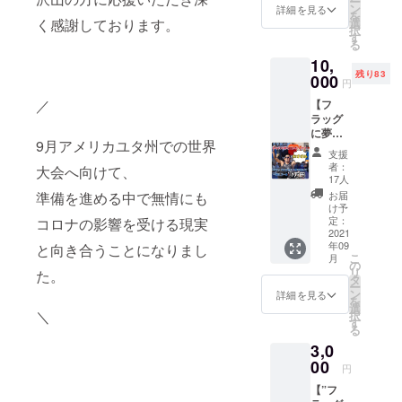
ー
される【ト
黄色く
背中、3
ン
詳細を見る
を
四角で
箇所
ライアスロ
く感謝しております。
選
択
囲って
ネーム
す
ンさぎしま
る
いる箇
掲載】
大会】へ心
10,
所に掲
【必
残り83
載。
須】掲
000
惹かれ出
円
18cmの
載名を
場。沈んで
／
【フ
大きさ
必ず備
ラッグ
いた自分を
となり
考欄に
に夢と
ます。
記入く
これなら生
9月アメリカユタ州での世界
お名前
あな
ださ
支援
かせるので
を載せ
たのお
い。
者：
大会へ向けて、
る権
名前を
あなた
は！と、ト
17人
利】⭐︎必
載せて
のお名
準備を進める中で無情にも
お届
ライアス
ず備考
全力で
前・企
け予
リートとし
欄に記
テツ
業様名
定：
コロナの影響を受ける現実
入お願
2021
ローが
をトラ
て一念発
年09
と向き合うことになりまし
いしま
前進し
イアス
こ
起。 2003年
月
す。
ます。
ロン
の
リ
た。
・2021
からアマ
スポン
「スイ
タ
ー
年ワー
サー枠
ム・バ
ン
詳細を見る
チュア部門
を
ルド
である
イク・
選
＼
択
での世界選
チャン
ネーム
ラン」
す
る
ピオン
掲載は
競技の
手権公式派
3,0
シップ
プロト
中の バ
遣で、夢
（世界
00
ライア
イク
円
だった日の
一決定
スリー
（自転
【”フ
戦）の
トに
車）、
丸をつけ人