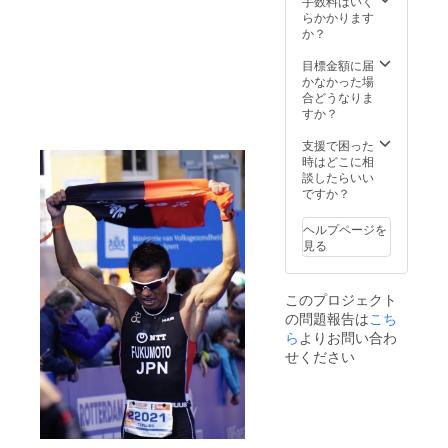
2016年1月
手数料はいく
大きさ
らかかります
学校法人 三
となり
か？
育学院 教育
ます。
あな
目標金額に届
アドバイ
たのお
かなかった場
ザー2016年4
名前を
合どうなりま
月
載せて
すか？
全力で
医療法人社
テツ
支援で困った
会福祉法
ローが
時はどこに相
前進し
人 祥和会
談したらいい
ます。
ですか？
アドバイ
スポン
ザー2018年4
サー枠
ヘルプページを
である
月
見る
ネーム
よしもとク
掲載は
リエイティ
プロト
このプロジェクト
ライア
ブエージェ
の問題報告は
こち
スリー
ンシー ふる
トに
ら
よりお問い合わ
とって
さとアス
せください
心強い
リート2015
応援で
年8月
もあり
ます。