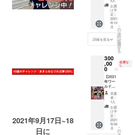
名前を
をユニ
5人
ニング
羅高等学校
載せて
フォー
お届
参加で
全力で
ムに
け予
きる権
テツ
ネーム
定：
広島県高校
利】
2021
ローが
掲載さ
年10
様々な
前進し
せてい
選手権 ３
こ
月
トレー
ます。
ただき
の
０００ｍ障
リ
ニング
スポン
ます。
タ
ー
害 ２位
から、
サー枠
※写真、
ン
詳細を見る
を
スイム
である
黄色く
選
（大会新）
択
やバイ
ネーム
四角で
す
る
中国高校陸
ク、ラ
掲載は
囲って
300
ンそれ
上選手権
プロト
いる箇
ぞれの
,00
ライア
所に掲
在庫な
３０００ｍ
し
環境に
スリー
載。
0
円
障害 ７位
合わせ
トに
25cmの
てご希
【2021
とって
大きさ
中国高校駅
望の
年ワー
心強い
となり
伝 （5区区
パート
ルド
応援で
ます。
間賞）
で一緒
チャン
もあり
あな
支援
に私の
ピオン
ます。
たのお
石田学園
者：
ホーム
シップ
名前を
1人
広島経済大
コース
（世界
載せて
お届
でト
一決定
学
全力で
け予
レーニ
戦）ユ
テツ
定：
2021年9月17日~18
ングを
ニ
2021
ローが
全日本イン
年09
行いま
フォー
前進し
こ
月
日に
す。
ムネー
ます。
の
カレ ３０
リ
ム掲載