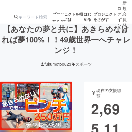
新
ロ
規
グ
会
プロジェクトを掲
はじ
プロジェクト
/
載するには
める
をさがす
イ
員
ン
登
【あなたの夢と共に】あきらめなけ
録
れば夢100%！！49歳世界一へチャレ
ンジ！
人気のプロ
注目のリ
注目の新着プロ
募集終了が近いプ
もうすぐ公開
ジェクト
ターン
ジェクト
ロジェクト
されます
fukumoto0623
スポーツ
アート・写真
音楽
現在の支援総
テクノロジー・ガジェット
ゲーム・サ
額
2,69
映像・映画
書籍・雑誌
5,11
ビジネス・起業
チャレンジ