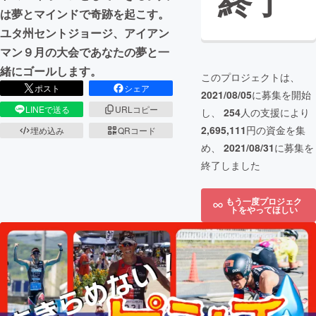
終了
は夢とマインドで奇跡を起こす。
ユタ州セントジョージ、アイアン
マン９月の大会であなたの夢と一
緒にゴールします。
このプロジェクトは、
ポスト
シェア
2021/08/05
に募集を開始
LINEで送る
URLコピー
し、
254
人の支援により
2,695,111
円の資金を集
埋め込み
QRコード
め、
2021/08/31
に募集を
終了しました
もう一度プロジェク
トをやってほしい