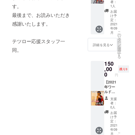
ローが
願いい
ピオン
す。
者：
参加い
たしま
シップ
す。
ン（初代
1人
たしま
す。
（世界
お届
チャンピオ
最後まで、お読みいただき
す。 企
参加人
一決定
け予
ン）通算２
業様、
数は制
戦）自
定：
感謝いたします。
コミュ
限はあ
転車へ
2021
勝中c
年09
ニ
りませ
ネーム
石垣島トラ
こ
月
ティ、
んが行
掲載】
の
リ
イアスロン
教育現
政の意
【必
タ
テツロー応援スタッフ一
ー
場など
向に
須】掲
ン
詳細を見る
大会2008優
を
でご利
沿った
載名を
同。
選
択
勝（2位4
用くだ
内容で
必ず備
す
る
さい。
ご相談
考欄に
回）
150
・開
させて
記入く
活動
催日時
くださ
ださ
,00
残り3
など個
い。
い。
0
円
別でご
あなた
〇会社経営
相談に
のお名
【2021
者心のコン
のらせ
前・企
年ワー
サルタント
ていた
業様名
ルド
だきま
をトラ
チャン
〇プロトラ
支援
す。 ・
イアス
ピオン
者：
イアスリー
全国ど
ロン
シップ
0人
こから
「スイ
（世界
ト＆ゲス
お届
でもご
ム・バ
一決定
け予
ト・アンバ
相談に
イク・
戦）ユ
定：
サダー
合わせ
ラン」
ニ
2021
年09
た内容
競技の
フォー
〇講演家
こ
月