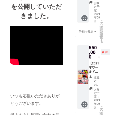
パート
（世界
●アトム株式
お届
を公開していただ
で一緒
一決定
け予
会社 アド
に私の
戦）ユ
定：
きました。
バイザー ●
ホーム
ニ
2021
年09
コース
フォー
万田発酵株
こ
月
でト
ムネー
の
リ
式会社 ア
レーニ
ム掲載
タ
ー
ングを
】 【必
ドバイ
ン
詳細を見る
を
行いま
須】掲
選
ザー
択
す。
載名を
す
る
●学校法人三
必ず備
550
考欄に
育学院グ
記入く
,00
残り1
ループ 教
ださ
0
円
育アドバイ
い。
あなた
【2021
ザー ●サイク
のお名
年ワー
ルショップ
前・企
ルド
業様名
チャン
beeline 契
支援
をユニ
ピオン
者：
約選手
フォー
シップ
0人
ムに
（世界
お届
ネーム
一決定
大学4年時
け予
いつも応援いただきありが
掲載さ
戦）自
定：
に生まれ故
せてい
転車、
2021
とうございます。
年09
郷（三原
ただき
ユニ
こ
月
ます。
フォー
の
市）で開催
リ
※写真、
ム前・
タ
沢山の方に応援いただき深