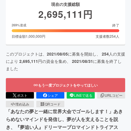
現在の支援総額
2,695,111
円
終了
269
%達成
目標金額
1,000,000
円
支援者数
254
人
このプロジェクトは、
2021/08/05
に募集を開始し、
254
人の支援
により
2,695,111
円の資金を集め、
2021/08/31
に募集を終了し
ました
もう一度プロジェクトをやってほしい
ポスト
シェア
LINEで送る
URLコピー
埋め込み
QRコード
「あなたの夢と一緒に世界大会でゴールします！」あき
らめないマインドを発信し、夢が人を支えることを説
き、『夢追い人』ドリーマープロマインドトライアス