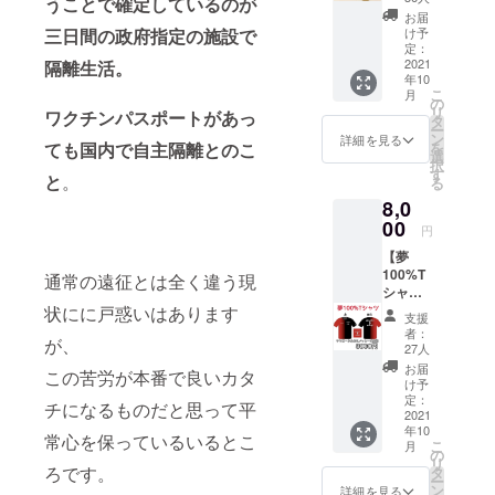
うことで確定しているのが
セージ
万円の
的アプロー
お届
動画】
ご支援
三日間の政府指定の施設で
け予
チで、今求
テツ
をして
定：
められる
ローオ
2021
隔離生活。
くだ
年10
リジナ
さった
「志事」を
こ
月
ルの夢
皆様
の
リ
膨らませ
ワクチンパスポートがあっ
100%ハ
へ”ユタ
タ
ー
ンカチ
る。 覚悟の
州にて
ン
詳細を見る
ても国内で自主隔離とのこ
を
マラソ
撮影し
選
決め方！夢
択
ン、
た動画
す
と
。
る
の持ち方や
レー
メッ
8,0
ス、試
セー
叶え方を伝
験や検
00
ジ”&”講
円
え、夢をか
定、大
演会で
【夢
なえ続ける
切なこ
の動
100%T
とを決
通常の遠征とは全く違う現
画”もお
生き方を継
シャツ&
めると
届けい
続中！
テツ
状にに戸惑いはあります
きの場
たしま
支援
ローお
面に、
す。
者：
が、
礼メッ
「あき
27人
主な戦歴
セージ
らめな
お届
この苦労が本番で良いカタ
動画】
ければ
け予
テツ
夢
定：
世界トライ
チになるものだと思って平
ローオ
2021
100%」
アスロン選
年10
リジナ
のメッ
常心を保っているいるとこ
こ
月
ルの夢
手権（エイ
セージ
の
リ
100%T
ろです。
を身近
タ
ジ部門）
ー
シャ
にお持
ン
詳細を見る