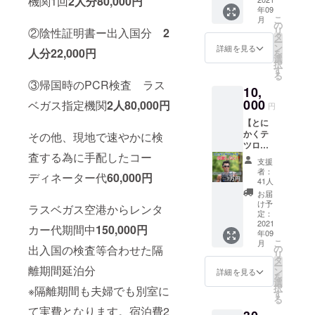
機関1回
2人分80,000円
49歳
ら、 支
前に
自転車
三原市役所
年09
のチャ
援くだ
（大会
への
こ
月
を退職し、
レンジ
さった
の
後？）
ネーム
リ
②陰性証明書ー出入国分
2
をただ
あなた
タ
プロトライ
お送り
掲載は
ー
応援し
のお名
ン
いたし
詳細を見る
プロト
人分22,000円
アスリート
を
たい！
前を書
選
ます。
ライア
択
へ転向！現
そんな
いて一
す
□大会は
スリー
る
あなた
緒に世
2021年
③帰国時のPCR検査 ラス
在も世界一
トに
10,
へテツ
界大会
9月
とって
を目指し進
ローよ
000
へ挑み
ベガス指定機関
2人80,000円
17~18
心強い
円
りお礼
化成長を求
ます。
日開催
応援で
【とに
のメッ
予定で
もあり
めて活動
かくテ
その他、現地で速やかに検
セージ
す。
ます。
中。
ツロー
動画を
【必
査する為に手配したコー
を応援
お送り
須】備
支援
した
しま
考欄に
者：
ディネーター代
60,000円
生き様を
い！&お
す。 支
41人
必ずあ
礼メッ
体現し、人
援額は
なたの
お届
セージ
3000円
け予
お名前
間力、あき
ラスベガス空港からレンタ
動画】
から。
定：
（ニッ
らめないマ
49歳
2021
お気持
カー代期間中
150,000円
クネー
年09
のチャ
ちに応
インドを発
ムでも
こ
月
レンジ
じて上
出入国の検査等合わせた隔
の
OK）と
信し、夢が
リ
をただ
乗せ支
タ
夢を30
ー
離期間延泊分
人を支える
応援し
援も可
ン
詳細を見る
文字以
を
たい！
能で
選
ことを説
内に入
択
※隔離期間も夫婦でも別室に
そんな
す。 ご
す
れてく
る
き、「夢追
あなた
支援の
ださ
て実費となります。宿泊費2
へテツ