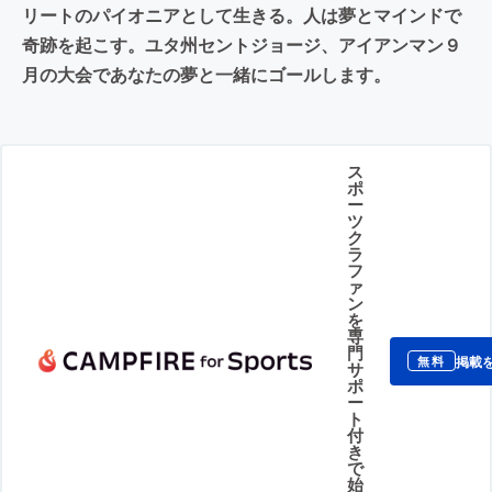
リートのパイオニアとして生きる。人は夢とマインドで
奇跡を起こす。ユタ州セントジョージ、アイアンマン９
月の大会であなたの夢と一緒にゴールします。
ス
ポ
ー
ツ
ク
ラ
フ
ァ
ン
を
専
門
掲載
無料
サ
ポ
ー
ト
付
き
で
始