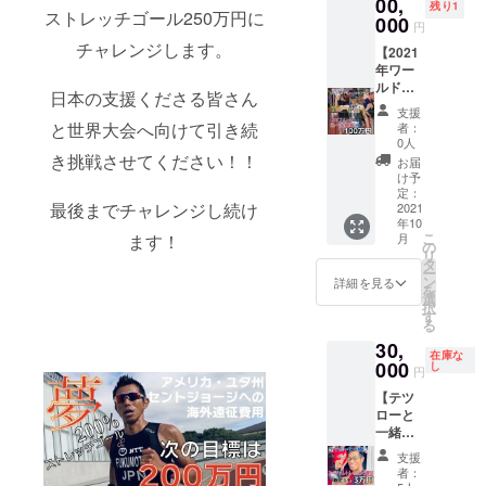
自転車
所に掲
記入く
00,
フードアド
残り1
ストレッチゴール250万円に
への
載。
ださ
000
バイザー
円
ネーム
あなた
い。
チャレンジします。
〇食育アド
掲載は
のお名
あなた
【2021
プロト
前を載
のお名
年ワー
バイザー
ライア
せて全
前・企
ルド
日本の支援くださる皆さん
〇
スリー
力でテ
業様名
チャン
支援
SNS（ホー
トに
ツロー
をユニ
ピオン
と世界大会へ向けて引き続
者：
とって
が前進
フォー
シップ
0人
ムページ ・
心強い
しま
ムに
（世界
き挑戦させてください！！
お届
blog ・
応援で
す。 ス
ネーム
一決定
け予
もあり
ポン
掲載さ
戦）ユ
facebook）
定：
最後までチャレンジし続け
ます。
サー枠
せてい
ニ
2021
年10
である
ただき
フォー
こ
ます！
月
略歴
ネーム
ます。
ムネー
の
リ
掲載は
※写真、
ム掲載
タ
ー
プロト
黄色く
】 【必
ン
詳細を見る
三原市立第
を
ライア
四角で
須】掲
選
択
五中学校
スリー
囲って
載名を
す
る
トに
いる箇
必ず備
30,
とって
所に掲
考欄に
在庫な
全日本中学
心強い
載。
記入く
000
し
円
応援で
20cmの
ださ
生陸上競技
【テツ
もあり
大きさ
い。
選手権出
ローと
ます。
となり
あなた
場 ３００
一緒に
ます。
のお名
スペ
あな
前・企
０ｍ
支援
シャル
たのお
業様名
者：
広島県立世
トレー