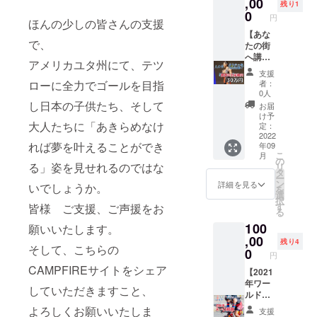
ピオン
,00
いたし
日本エイジ
ン配信
残り1
シップ)
ます。
0
にて報
円
別選手権天
ほんの少しの皆さんの支援
開催都
日時は
告会に
草大会（長
市は、
【あな
個別で
ご参加
で、
アメリ
たの街
お知ら
いただ
嶋茂雄杯）7
カ合衆
へ講演
せをさ
けま
アメリカユタ州にて、テツ
回獲得
国 ユタ
会主催
せてい
す。
支援
州 セン
権利】
宮城国際ト
ただき
ローに全力でゴールを目指
者：
ト
会場
ます。
0人
ライアスロ
ジョー
での講
2021年
し日本の子供たち、そして
お届
ン仙台ベイ
ジ ※初
演会開
10月開
け予
大人たちに「あきらめなけ
開催 大
催権利
催予
定：
大会 ６連
会日程
となり
2022
定。 ※
覇（３．１
れば夢を叶えることができ
年09
2021年
ます。
当日参
こ
月
１により1年
9月17日
地域、
加がで
の
る」姿を見せれるのではな
リ
~18日。
日時は
きない
タ
中断）
ー
より帰
個別相
方がい
ン
詳細を見る
いでしょうか。
を
トライアス
国後、
談いた
らっ
選
択
zoomに
しま
ロンさぎし
しゃい
す
皆様 ご支援、ご声援をお
る
てオン
す。 ※
ました
ま大会（広
100
ライン
交通、
願いいたします。
ら、 レ
島県三原
でのセ
宿泊費
,00
コー
残り4
そして、こちらの
ミナー
はかか
ディン
0
市）通算８
円
や勉強
りませ
グ映像
勝中
CAMPFIREサイトをシェア
会など
ん。会
【2021
をお送
みやじま国
でゲス
場費は
年ワー
りさせ
していただきますこと、
トとし
別途ご
ルド
ていた
際パワート
てテツ
負担お
チャン
だきま
よろしくお願いいたしま
支援
ライアスロ