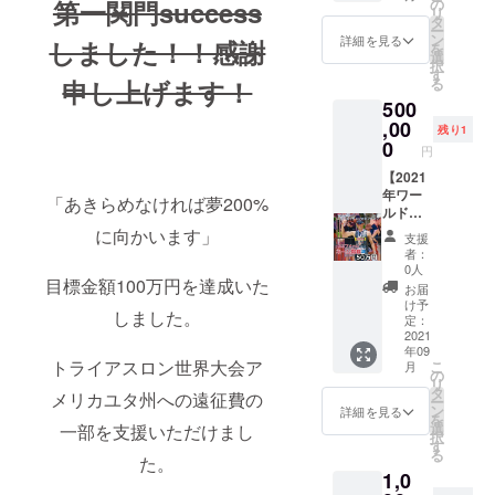
でテツ
中の バ
ムネー
第一関門success
の
（社員教
リ
ローが
イク
ム掲載 /
タ
ー
養・教育講
お話を
（自転
背中】
ン
詳細を見る
しました！！感謝
を
させて
車）に
【必
選
演会・学校
択
いただ
ネーム
須】掲
す
申し上げます！
る
講演・各団
きま
掲載さ
載名を
500
す。 ・
せてい
必ず備
体講演な
何名で
ただき
考欄に
,00
残り1
ど）
もオッ
ます。
記入く
0
円
〇ラジオ
ケーで
※写真、
ださ
す。
黄色く
い。
【2021
パーソナリ
四角で
あなた
年ワー
「あきらめなければ夢200%
ティー
囲って
のお名
ルド
〇パーソナ
いる箇
前・企
チャン
に向かいます」
支援
所に掲
業様名
ピオン
ルトレー
者：
載。
をユニ
シップ
0人
ナー（ス
目標金額100万円を達成いた
あなた
フォー
（世界
お届
のお名
ムに
一決定
ポーツ指導
け予
しました。
前を載
ネーム
戦）ユ
定：
員）
せて全
掲載さ
ニ
2021
〇夢事業
年09
力でテ
せてい
フォー
トライアスロン世界大会ア
こ
月
ツロー
ただき
ムネー
の
（体育＋夢
リ
が前進
ます。
ム掲載
タ
メリカユタ州への遠征費の
の時間）
ー
しま
※写真、
】 【必
ン
詳細を見る
を
〇テツロー
す。 ス
黄色く
須】掲
選
一部を支援いただけまし
択
ポン
四角で
載名を
す
健康塾
る
サー枠
囲って
必ず備
た。
〇スポーツ
1,0
である
いる箇
考欄に