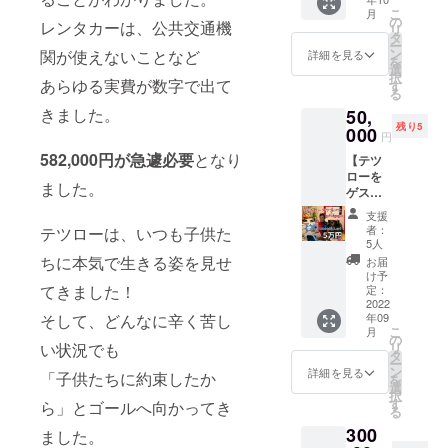
界選手
地元広
お送り
場合はL
ドコースト
こ
月
権(ワー
島県に
の
しま
サイズ
レンタカーは、公共交通機
リ
(オーストラ
ルド
て報告
タ
す。
をお送
ー
チャン
会を開
ン
関が使えないことなど
詳細を見る
リア) １９
りしま
を
ピオン
催いた
選
すの
択
位
シップ)
あらゆる実費が数字で出て
しま
す
で、ご
る
開催都
アジアチャ
す。 日
了承く
きました。
50,
市は、
時、場
ださ
ンピオン
残り5
アメリ
000
所は個
い。
円
2007年・
カ合衆
別でお
支援く
582,000円が急遽必要
となり
【テツ
国 ユタ
知らせ
2009年・
ださっ
ローを
州 セン
をさせ
たあな
ました。
2017年（エ
ゲスト
ト
ていた
たへテ
に呼べ
イジ）
ジョー
だきま
ツロー
支援
る権利 -
ジ ※初
す。
者：
テツローは、いつも子供た
４年連続日
からお
オンラ
開催 大
2021年
5人
礼の
本ランキン
イン
会日程
ちに本気で生きる姿を見せ
10月開
お届
メッ
（zoom
2021年
グチャンピ
催予
け予
セージ
）-（出
てきました！
9月17日
定：
定。 ※
動画を
オン2005～
演時間
2022
~18日。
当日参
お送り
そして、どんなに辛く苦し
年09
2008年（エ
30
より帰
加がで
しま
こ
月
分）】
国後、
の
きない
イジ総合）
す。
い状況でも
リ
オンラ
タ
方がい
ー
日本トライ
2021世
イン
ン
らっ
詳細を見る
「子供たちに約束したか
を
界選手
アスロン選
（zoom
選
しゃい
択
権(ワー
）にて
す
ました
ら」とゴールへ向かってき
手権 １8回
る
ルド
報告会
ら、 オ
出場
300
チャン
ました。
を開催
ンライ