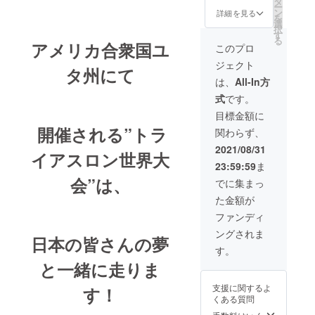
スポン
タ
００ｍ障害
ー
】 【必
サー枠
ン
詳細を見る
を
全日本大学
須】掲
である
選
択
載名を
ネーム
す
駅伝 出場
る
必ず備
アメリカ合衆国ユ
掲載は
このプロ
三原市役所
考欄に
プロト
ジェクト
記入く
退職（1995
ライア
タ州にて
ださ
スリー
は、
All-In方
年4月～2015
い。
トに
式
です。
年8月）
あなた
とって
のお名
心強い
目標金額に
前・企
応援で
開催される”トラ
●所属
関わらず、
業様名
もあり
ダスキン福
をユニ
ます。
2021/08/31
イアスロン世界大
フォー
山 顧問
23:59:59
ま
ムに
2021年4月
ネーム
会”は、
でに集まっ
掲載さ
DC開発研究
た金額が
せてい
所 顧問
ただき
ファンディ
2020年11月
ます。
ングされま
※写真、
万田発酵株
日本の皆さんの夢
黄色く
す。
式会社 顧
四角で
と一緒に走りま
問2019年4月
囲って
いる箇
株式会社 八
支援に関するよ
す！
所に掲
くある質問
天堂 顧問
載。
18cmの