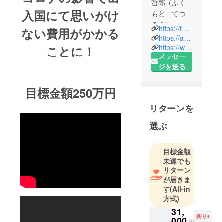
哲郎（ふく
入国にて思いがけ
もと てつ
ろう）
https://fukumoto-tetsuro.net/prof
ない費用がかかる
https://ameblo.jp/fukumoto0623/
1972年6月
https://www.facebook.com/fukumoto.japan
ことに！
メッセー
23日 広島
ジを送る
県三原市出
身
目標金額250万円
プロ マイン
リターンを
ド トライア
スリート
選ぶ
＆ パブ
リックス
目標金額
ピーカー
未達でも
（講演家）
リターン
日本スポー
が届きま
ツ協会公認
す
(All-in
方式)
スポーツ指
導員（トラ
31,
残り4
000
イアスロン
円