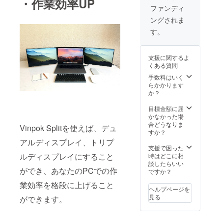
・作業効率UP
ファンディ
ングされま
す。
支援に関するよ
くある質問
手数料はいく
らかかります
か？
目標金額に届
かなかった場
合どうなりま
Vinpok Splitを使えば、デュ
すか？
アルディスプレイ、トリプ
支援で困った
ルディスプレイにすること
時はどこに相
談したらいい
ができ、あなたのPCでの作
ですか？
業効率を格段に上げること
ヘルプページを
見る
ができます。