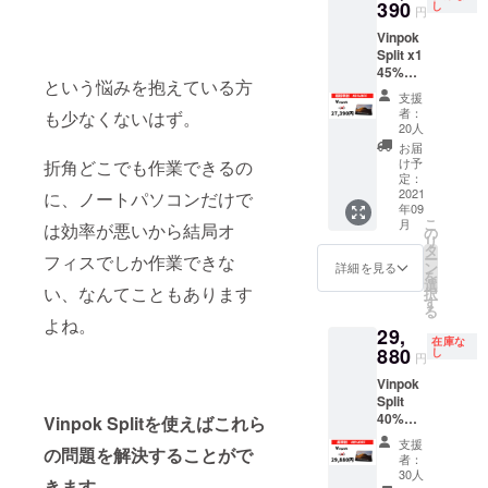
390
し
円
Vinpok
Split x1
45%OF
という悩みを抱えている方
F
支援
者：
も少なくないはず。
20人
お届
け予
折角どこでも作業できるの
定：
2021
に、ノートパソコンだけで
年09
こ
月
は効率が悪いから結局オ
の
リ
タ
ー
フィスでしか作業できな
ン
詳細を見る
を
選
い、なんてこともあります
択
す
る
よね。
29,
在庫な
880
し
円
Vinpok
Split
40%
Vinpok Splitを使えばこれら
OFF
支援
の問題を解決することがで
者：
30人
きます。