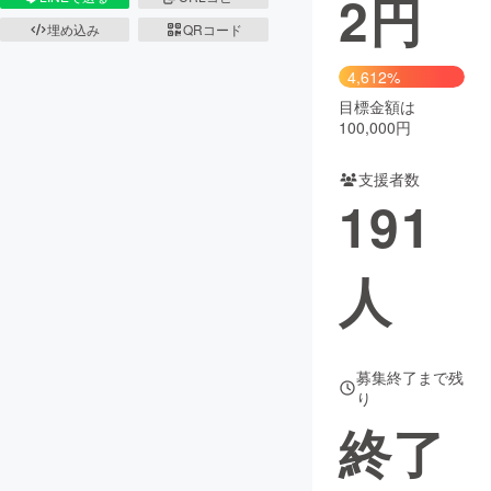
2
円
埋め込み
QRコード
まちづくり・地域活性化
4,612%
目標金額は
CAMPFIRE for Social Good
CAMPFIRE Creation
100,000円
CAMPFIREふるさと納税
machi-ya
コミュニティ
支援者数
191
人
募集終了まで残
り
終了