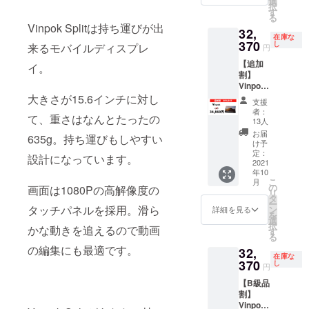
選
択
す
る
Vinpok Splitは持ち運びが出
32,
在庫な
370
し
来るモバイルディスプレ
円
【追加
イ。
割】
Vinpok
Split x1
大きさが15.6インチに対し
支援
35%OF
者：
て、重さはなんとたったの
F
13人
お届
635g。持ち運びもしやすい
け予
定：
設計になっています。
2021
年10
こ
月
の
画面は1080Pの高解像度の
リ
タ
ー
タッチパネルを採用。滑ら
ン
詳細を見る
を
選
択
かな動きを追えるので動画
す
る
の編集にも最適です。
32,
在庫な
370
し
円
【B級品
割】
Vinpok