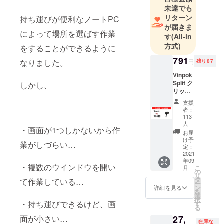
未達でも
リターン
持ち運びが便利なノートPC
が届きま
によって場所を選ばす作業
す
(All-in
方式)
をすることができるように
791
なりました。
円
残り87
Vinpok
Split ク
しかし、
リップ
x1
支援
30%OF
者：
F
113
人
・画面が1つしかないから作
お届
け予
業がしづらい…
定：
2021
年09
・複数のウインドウを開い
こ
月
の
リ
タ
て作業している…
ー
ン
詳細を見る
を
選
択
・持ち運びできるけど、画
す
る
27,
面が小さい…
在庫な