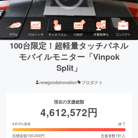
100台限定！超軽量タッチパネル
モバイルモニター「Vinpok
Split」
newgoodsinovation
プロダクト
現在の支援総額
4,612,572
円
終了
4,612
%達成
目標金額
100,000
円
支援者数
191
人