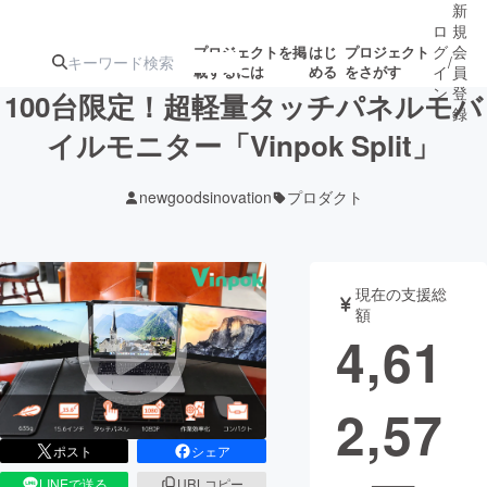
新
ロ
規
グ
会
プロジェクトを掲
はじ
プロジェクト
/
載するには
める
をさがす
イ
員
ン
登
100台限定！超軽量タッチパネルモバ
録
イルモニター「Vinpok Split」
人気のプロ
注目のリ
注目の新着プロ
募集終了が近いプ
もうすぐ公開
newgoodsinovation
プロダクト
ジェクト
ターン
ジェクト
ロジェクト
されます
アート・写真
音楽
現在の支援総
額
4,61
テクノロジー・ガジェット
ゲーム・サ
2,57
映像・映画
書籍・雑誌
ポスト
シェア
ビジネス・起業
チャレンジ
LINEで送る
URLコピー