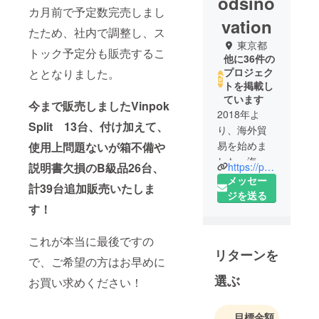
odsino
カ月前で予定数完売しまし
vation
たため、社内で調整し、ス
東京都
トック予定分も販売するこ
他に36件の
プロジェク
ととなりました。
トを掲載し
ています
今まで販売しましたVinpok
2018年よ
Split 13台、付け加えて、
り、海外貿
易を始めま
使用上問題ないが箱不備や
した。海外
https://poooli.jp/
説明書欠損のB級品26台、
にあります
メッセー
計39台追加販売いたしま
面白い商品
ジを送る
す！
を日本人の
皆さんにも
楽しめるよ
これが本当に最後ですの
リターンを
うにしたい
で、ご希望の方はお早めに
と思いま
選ぶ
お買い求めください！
す。
目標金額