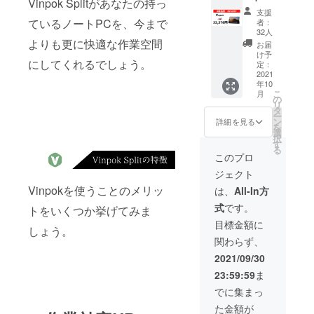
Vinpok Splitがあなたの持っ
Split x1
支援
35%OF
ているノートPCを、今まで
者：
F
32人
よりも更に快適な作業空間
お届
け予
にしてくれるでしょう。
定：
2021
年10
こ
月
の
リ
タ
ー
ン
詳細を見る
を
選
択
す
る
このプロ
ジェクト
Vinpokを使うことのメリッ
は、
All-In方
式
です。
トをいくつか挙げてみま
目標金額に
しょう。
関わらず、
2021/09/30
23:59:59
ま
でに集まっ
た金額が