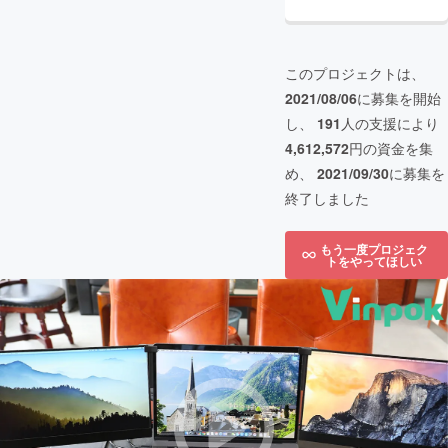
このプロジェクトは、
2021/08/06
に募集を開始
し、
191
人の支援により
4,612,572
円の資金を集
め、
2021/09/30
に募集を
終了しました
もう一度プロジェク
トをやってほしい