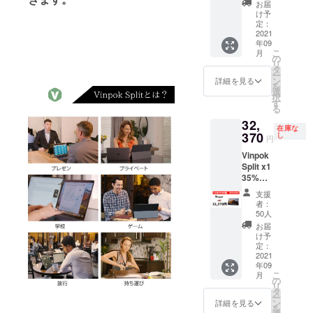
お届
け予
定：
2021
年09
こ
月
の
リ
タ
ー
ン
詳細を見る
を
選
択
す
る
32,
在庫な
370
し
円
Vinpok
Split x1
35%OF
F
支援
者：
50人
お届
け予
定：
2021
年09
こ
月
の
リ
タ
ー
ン
詳細を見る
を