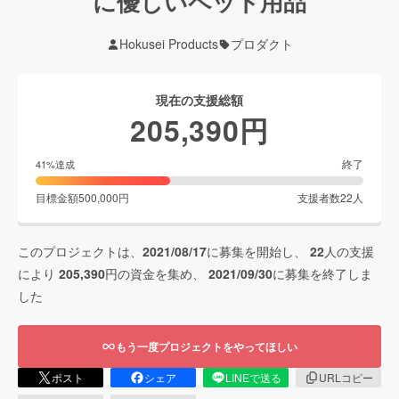
に優しいペット用品
Hokusei Products
プロダクト
現在の支援総額
205,390
円
終了
41
%達成
目標金額
500,000
円
支援者数
22
人
このプロジェクトは、
2021/08/17
に募集を開始し、
22
人の支援
により
205,390
円の資金を集め、
2021/09/30
に募集を終了しま
した
もう一度プロジェクトをやってほしい
ポスト
シェア
LINEで送る
URLコピー