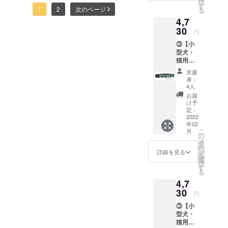
択
高さ５
料は当
す
に色々な投稿をしています
1
2
次のページ
る
みで、非常に残念です。代
センチ
社負担
4,7
折り畳
が、今日はサイクルドッグ
わりと言ってはなんです
んだ時
30
円
の大き
の従業員（犬）を紹介した
が、SNSやこちらの活動報
③【小
さ：10
いと思います。パトロール
型犬・
センチX
告ではサイクルドッグの様
猫用首
５セン
をして、社内の安全を守っ
子もレポートしていきたい
輪】 サ
チ（長
支援
イズ：
方形サ
者：
ていたり、笑顔で接客して
と思います！
長さ
イズ）
4人
15cm～
定価
います。な、なんとっ！パ
お届
30cm
4,000円
け予
ソコンの前でオーダーが
適用サ
（税抜
定：
イズ：
2022
き）
入ってきているか確認もし
年02
首回り
4,400円
こ
月
15セン
（税込
の
ています！う～ん、凛々し
リ
チ～30
み）※日
タ
ー
センチ
本国内
い姿が素敵ですね！そし
ン
詳細を見る
を
のワン
への送
選
択
て、なによりワンちゃんた
ちゃん
料は当
す
る
猫ちゃ
社負担
ちがサイクルドッグの製品
4,7
ん 定価
4,300円
30
を実際に使用しているた
円
（税抜
③【小
き）
め、どうやったら使いやす
型犬・
4,730円
猫用首
いか、製品は常に改善され
（税込