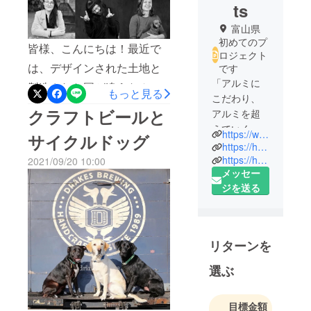
ts
富山県
初めてのプ
皆様、こんにちは！最近で
ロジェクト
は、デザインされた土地と
です
「アルミに
製造された国が違うなんて
もっと見る
こだわり、
ことは当たり前になってい
クラフトビールと
アルミを超
ると思います。遠く離れた
えていく。
https://w-hokusei.co.jp/
サイクルドッグ
そして地域
地域で製造することによっ
https://hokusei-na.com/
の価値を世
https://hokusei-ta.com/
2021/09/20 10:00
て、値段は格段に下がりま
メッセー
界に繋ぐ」
す。では、なぜポートラン
ジを送る
をスローガ
ドで製造することにこだわ
ンに、ホク
セイは国内
りをもっているのでしょう
外７つの自
か？オレゴン州とポートラ
リターンを
社拠点を活
ンドにはいくつか大学があ
かし、様々
選ぶ
ります。日本人の留学生も
なプロダク
ツやサービ
多いですが、アメリカ国内
目標金額