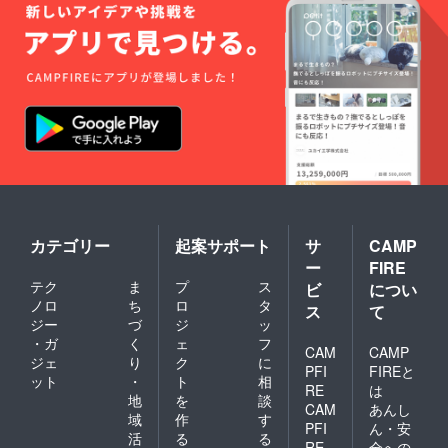
カテゴリー
起案サポート
サ
CAMP
ー
FIRE
テク
ま
プ
ス
ビ
につい
ノロ
ち
ロ
タ
ス
て
ジー
づ
ジ
ッ
・ガ
く
ェ
フ
CAM
CAMP
ジェ
り
ク
に
PFI
FIREと
ット
・
ト
相
RE
は
地
を
談
CAM
あんし
域
作
す
PFI
ん・安
活
る
る
RE
全への