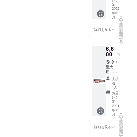
53 cm
さい！
定：
のワン
2022
キー
年01
ちゃ
チェー
こ
月
ん 体
ンを提
の
リ
重約
供させ
タ
ー
13kgか
て頂き
ン
詳細を見る
を
ら30kg
ます
選
択
のワン
※USA（
す
る
ちゃん
星条
6,6
定価
旗）か
6,000円
00
オレゴ
円
（税抜
ンを選
⑥【中
き）
んでく
型犬
6,600円
ださい
用 首
（税込
ツアー
輪】 適
み）※日
概略
支援
用サイ
本国内
約１時
者：
ズ：首
への送
間
1人
回り約
料は当
（2021
お届
35 cm ~
社負担
年10月
け予
53 cm
定：
16日土
のワン
2021
曜日
年11
ちゃ
日本時
こ
月
ん 体
の
間で土
リ
重約
タ
曜日の
ー
13kgか
ン
午前中
詳細を見る
を
ら30kg
選
の予定
択
のワン
す
です。