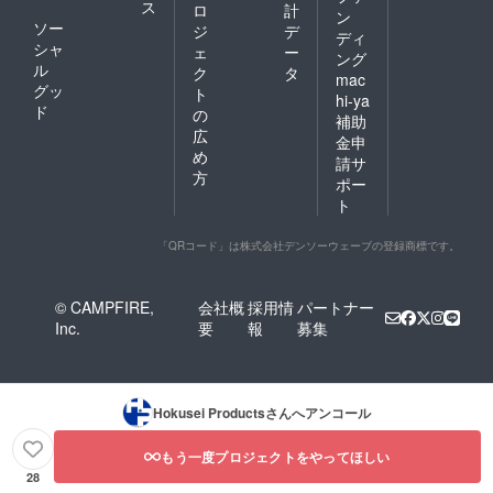
ス
ロ
計
ン
ソー
ジ
デ
ディ
シャ
ェ
ー
ング
ル
ク
タ
mac
グッ
ト
hi-ya
ド
の
補助
広
金申
め
請サ
方
ポー
ト
「QRコード」は株式会社デンソーウェーブの登録商標です。
© CAMPFIRE,
会社概
採用情
パートナー
Inc.
要
報
募集
Hokusei Products
さんへアンコール
もう一度プロジェクトをやってほしい
28