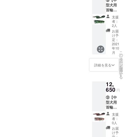
⑨【中
9,350円
型犬用
（税込
首輪・
み）※日
リード
本国内
支援
セッ
への送
者：
ト】個
料は当
2人
別で購
社負担
お届
入する
け予
よりお
定：
得で
2021
年10
す！ 定
こ
月
価
の
リ
12,000
タ
ー
円（税
ン
詳細を見る
を
抜き）
選
択
13,200
す
る
円（税
12,
込み）
のとこ
650
円
ろ セッ
⑨【中
ト割引
型犬用
で
首輪・
12,650
リード
円（税
支援
セッ
込み）※
者：
ト】個
日本国
0人
別で購
内への
お届
入する
送料は
け予
よりお
定：