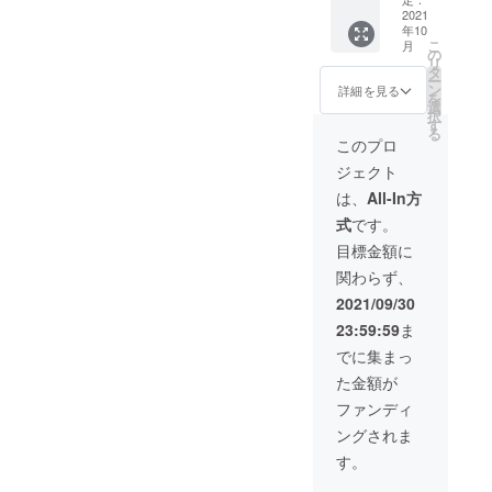
当社負
得で
2021
担
年10
す！ 定
こ
月
価
の
リ
12,000
タ
ー
円（税
ン
詳細を見る
を
抜き）
選
択
13,200
す
る
円（税
このプロ
込み）
ジェクト
のとこ
ろ セッ
は、
All-In方
ト割引
式
です。
で
12,650
目標金額に
円（税
関わらず、
込み）※
日本国
2021/09/30
内への
23:59:59
ま
送料は
当社負
でに集まっ
担
た金額が
ファンディ
ングされま
す。