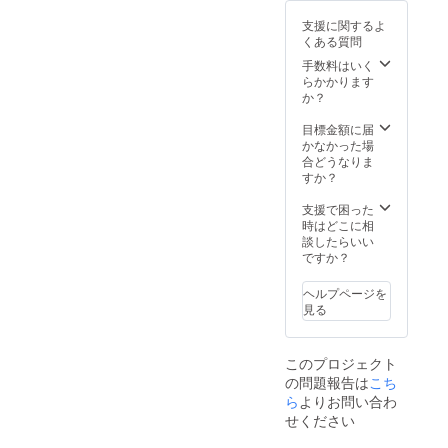
支援に関するよ
くある質問
手数料はいく
らかかります
か？
目標金額に届
かなかった場
合どうなりま
すか？
支援で困った
時はどこに相
談したらいい
ですか？
ヘルプページを
見る
このプロジェクト
の問題報告は
こち
ら
よりお問い合わ
せください