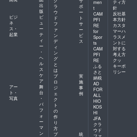
ク
サ
ティ方
men
出
ラ
ポ
針
t
版
ウ
ー
反社基
CAM
ビジ
ビ
ド
ト
本方針
PFI
ネ
ュ
フ
サ
カスタ
RE
ス・
ー
ァ
ー
マーハ
for
起業
テ
ン
ビ
ラスメ
Spor
ィ
デ
ス
ントに
ts
ー
ィ
対する
CAM
・
ン
考え方
PFI
ヘ
グ
クッ
RE
ル
と
キーポ
ふる
ス
は
リシー
さと
ケ
プ
実
納税
ア
ロ
施
AD
アー
舞
ジ
事
FOR
ト・
台
ェ
例
ALL
写真
・
ク
HIO
パ
ト
KOS
フ
の
HI
ォ
作
JFA
ー
り
クラ
マ
方
ウド
ン
プ
統
ファ