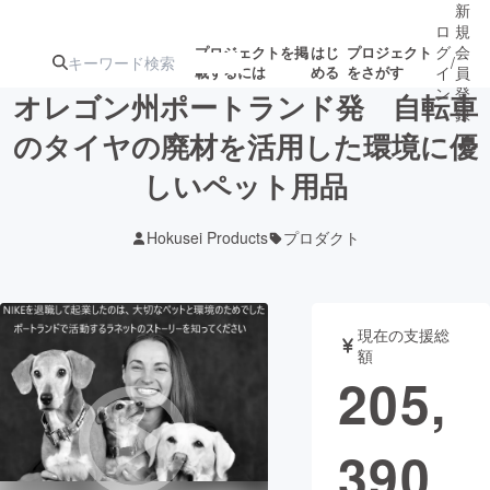
新
ロ
規
グ
会
プロジェクトを掲
はじ
プロジェクト
/
載するには
める
をさがす
イ
員
ン
登
オレゴン州ポートランド発 自転車
録
のタイヤの廃材を活用した環境に優
しいペット用品
人気のプロ
注目のリ
注目の新着プロ
募集終了が近いプ
もうすぐ公開
ジェクト
ターン
ジェクト
ロジェクト
されます
Hokusei Products
プロダクト
アート・写真
音楽
現在の支援総
テクノロジー・ガジェット
ゲーム・サ
額
205,
映像・映画
書籍・雑誌
390
ビジネス・起業
チャレンジ