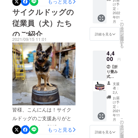
ネットも保護犬の譲渡会を
もっと見る
します。
水が入
け予
す。「THINK NEW
りま
行ったり、保護犬が新しい
定：
サイクルドッグの
す！ 広
2022
NORMAL（新しい時代を考
家族を幸せに暮らせる機会
年01
げた時
従業員（犬）たち
こ
月
の大き
える）」をテーマに
の
を積極的に設けています。
リ
さ：直
タ
ー
のご紹介
CAMPFIREのPOPUP展示
径約15
ン
ラネットも保護犬を暮らし
詳細を見る
を
センチX
選
2021/09/15 11:01
を行います。な、なんと、
択
高さ５
ています。引き続き皆様の
す
る
センチ
サイクルドッグの製品も展
暖かいご支援、よろしくお
4,4
折り畳
んだ時
00
示に選ばれました！パチパ
円
願い致します！
の大き
②【折
チパチ!!!!サイクルドッグの
さ：10
り畳み
センチX
製品もサンプルが展示され
式
５セン
ウォー
チ（長
支援
ておりますので、お近くの
ターボ
方形サ
者：
ウル】
イズ）
2人
方はぜひともお立ち寄り頂
560ｇの
定価
お届
水が入
けますと嬉しいです！場所
4,000円
け予
りま
（税抜
定：
皆様、こんにんは！サイク
は ラゾーナ川崎プラザ
す！ 広
2021
き）
年11
げた時
4,400円
ルドッグのご支援ありがと
２F 特設スペース 期間は
こ
月
の大き
（税込
の
リ
さ：直
うございます！SNSでは、
み）※日
タ
９月１７日（金） から２週
もっと見る
ー
径約15
本国内
ン
詳細を見る
を
Facebookとインスタグラム
センチX
間程度です！製品の展示の
への送
選