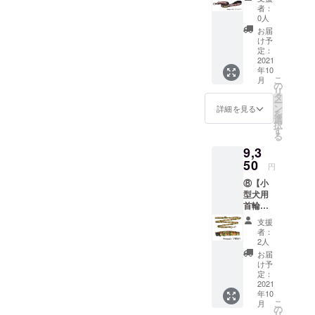
イズ：
者：
アなど
長さ約
0人
紹介 10
180 cm
お届
分程度
定価
け予
ドッ
6,000円
定：
グパー
（税抜
2021
クや
年10
き）
パーク
こ
月
6,600円
の
内の
リ
（税込
タ
バーの
ー
み）※日
ン
詳細を見る
紹介 10
を
本国内
選
分程
択
への送
す
度 ラ
る
料は当
ネット
9,3
社負担
から商
50
円
品の説
明 5分
⑧【小
程
型犬用
度
首輪・
Q&A, ご
リード
支援
挨拶
セッ
者：
ト】個
2人
別で購
お届
入する
け予
よりお
定：
得で
2021
年10
す！ 定
こ
月
価8,800
の
リ