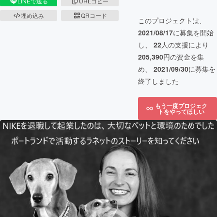
LINEで送る
URLコピー
埋め込み
QRコード
このプロジェクトは、
2021/08/17
に募集を開始
し、
22
人の支援により
205,390
円の資金を集
め、
2021/09/30
に募集を
終了しました
もう一度プロジェク
トをやってほしい