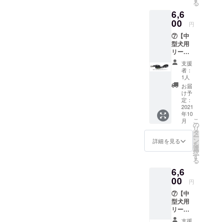
る
ちゃん
(アメリ
6,6
定価
カ西海
6,000円
00
岸は10
円
（税抜
月15日
⑦【中
き）
金曜日
型犬用
6,600円
の夕
リー
（税込
方）※日
ド】 サ
み）※日
本語通
支援
イズ：
本国内
訳あり
者：
長さ約
への送
1人
5分 ご
180cm
料は当
挨拶 15
お届
定価
社負担
け予
分程
6,000円
定：
度 ラ
（税抜
2021
ネット
年10
き）
とサイ
こ
月
6,600円
の
クル
リ
（税込
タ
ドッグ
ー
み）※日
ン
詳細を見る
の紹
を
本国内
選
介 ス
択
への送
す
ライド
る
料は当
など 10
6,6
社負担
分程度
00
サイ
円
クル
⑦【中
ドッグ
型犬用
内の散
リー
歩。製
ド】 サ
造エリ
支援