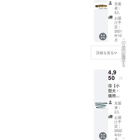
輪】 サ
み）※日
支援
ています。アメリカでは職
イズ：
本国内
者：
長さ
への送
3人
場に犬がいたり、ホテルで
15cm～
料は当
お届
30cm
社負担
け予
エレベーターを待っている
適用サ
定：
イズ：
2021
と、ワンちゃんが下りてき
年10
首回り
こ
月
て普通に宿泊していたり、
15セン
の
リ
チ～30
タ
最初はとても驚きました。
ー
センチ
ン
詳細を見る
を
のワン
選
路線によってだと思います
択
ちゃん
す
る
猫ちゃ
が、飛行機の座席に座って
4,9
ん 定価
いたり・・・なんてことも
4,300円
50
円
（税抜
普通に見かけます。アメリ
④【小
き）
型犬・
4,730円
カは日本に比べて、ワン
猫用
（税込
リー
み）※日
ちゃんと過ごせる場所が多
支援
ド】 サ
本国内
者：
いと感じます。サイクル
イズ：
への送
2人
長さ約
料は当
お届
ドッグの様子を見るとポー
180cm
社負担
け予
定価
定：
トランドのように愛犬家の
4,500円
2022
年01
（税抜
皆様とワンちゃんが快適に
こ
月