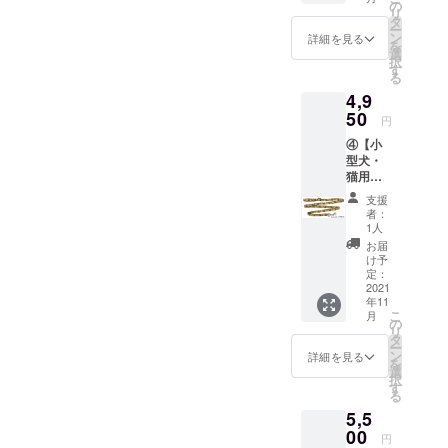
き）
の
リ
過ごせる場所が増えるとい
4,950円
タ
ー
（税込
ン
詳細を見る
いな～と感じます。引き続
を
み）※日
選
択
本国内
す
き、皆様の暖かいご支援を
る
への送
4,9
料は当
よろしくお願い致します！
社負担
50
円
④【小
型犬・
猫用
リー
支援
ド】 サ
者：
イズ：
1人
長さ約
お届
180cm
け予
定価
定：
4,500円
2021
年11
（税抜
こ
月
き）
の
リ
4,950円
タ
ー
（税込
ン
詳細を見る
を
み）※日
選
択
本国内
す
る
への送
5,5
料は当
社負担
00
円