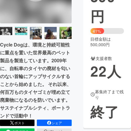
円
まちづくり・地域活性化
CAMPFIRE for Social Good
CAMPFIRE Creation
41%
CAMPFIREふるさと納税
machi-ya
コミュニティ
目標金額は
Cycle Dogは、環境と持続可能性
500,000円
に重点を置いた世界最高のペット
支援者数
製品を製造しています。2009年
22
人
に、自転車のタイヤの廃材を匂い
のない首輪にアップサイクルする
ことから始めました。 それ以来、
募集終了まで残
何百万ものタイヤゴミが埋め立て
り
廃棄物になるのを防いでいます。
終了
サステイナブルシティ、ポートラ
ンドで活動中！
ポスト
シェア