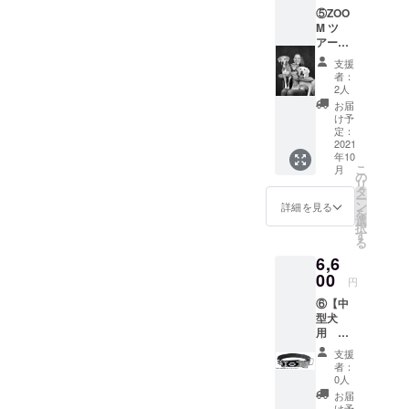
⑤ZOO
M ツ
アー！
ポート
支援
ランド
者：
のCycle
2人
Dogの
お届
世界を
け予
のぞい
定：
てみよ
2021
年10
う！ ラ
こ
月
ネット
の
リ
のワン
タ
ー
ちゃん
ン
詳細を見る
を
も参加
選
択
するの
す
る
で、よ
6,6
ければ
ワン
00
円
ちゃ
⑥【中
ん、猫
型犬
ちゃん
用 首
も飼い
輪】 適
主さん
支援
用サイ
と一緒
者：
ズ：首
に参加
0人
回り約
してみ
お届
35 cm ~
てくだ
け予