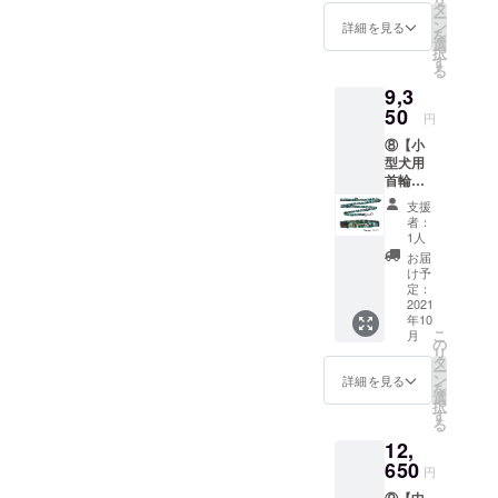
円（税
タ
ー
抜き）
ン
詳細を見る
を
9,680円
選
択
（税込
す
る
み）の
9,3
ところ
セット
50
円
割引で
⑧【小
9,350円
型犬用
（税込
首輪・
み）※日
リード
本国内
支援
セッ
への送
者：
ト】個
料は当
1人
別で購
社負担
お届
入する
け予
よりお
定：
得で
2021
年10
す！ 定
こ
月
価8,800
の
リ
円（税
タ
ー
抜き）
ン
詳細を見る
を
9,680円
選
択
（税込
す
る
み）の
12,
ところ
セット
650
円
割引で