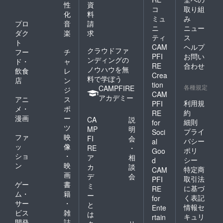
性
資
コ
取り組
化
料
ミュ
み
プロ
音
請
ニ
ニュー
ダク
楽
求
ティ
ス
ト
CAM
ヘルプ
クラウドファ
フー
チ
PFI
お問い
ンディングの
ド・
ャ
RE
合わせ
ノウハウを無
飲食
レ
Crea
料で学ぼう
店
ン
tion
各種規定
CAMPFIRE
ジ
CAM
アカデミー
アニ
ス
利用規
PFI
メ・
ポ
約
RE
漫画
ー
CA
説
細則
for
ツ
MP
明
プライ
Soci
ファ
映
FI
会
バシー
al
ッ
像
RE
・
ポリ
Goo
ショ
・
ア
相
シー
d
ン
映
カ
談
特定商
CAM
画
デ
会
取引法
PFI
ゲー
書
ミ
に基づ
RE
ム・
籍
ー
く表記
for
サー
・
と
情報セ
Ente
ビス
雑
は
キュリ
rtain
開発
誌