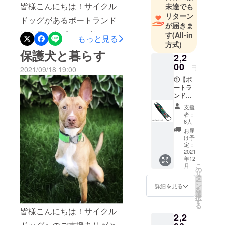
スを展開し
皆様こんにちは！サイクル
からオレゴンに学びに来て
未達でも
ています。
リターン
ドッグがあるポートランド
いる学生も多いです。デザ
が届きま
はクラフトビールがとても
私たちは商
インを勉強している学生も
す
(All-in
もっと見る
方式)
社の根幹と
有名です。市内にはたくさ
多く、サイクルドッグの
保護犬と暮らす
も言えるト
2,2
んのクラフトビールが楽し
オーナーであるラネットも
00
レーディン
円
2021/09/18 19:00
めるお店があります。サイ
インターンを積極的に受け
グ事業に加
①【ポ
ートラ
え、ソー
クルドッグの製品は市内の
入れています。地域の雇用
ンドら
シャルビジ
クラフトビールのバーでも
しさあ
を促進したり、若い世代に
支援
ネスに力を
ふれる
者：
販売されています。なぜ
仕事の機会を与えていきた
ボトル
注いでお
6人
オープ
お届
かって？なぜなら、首輪に
いと思ったラネットは、
り、事業を
ナー付
け予
通じて人と
きキー
定：
ビールの栓抜きがついてい
Made in Portlandにとても誇
チェ
2021
地球環境に
年12
るからです！ビールを飲ん
ン】 サ
りを持っています。ラネッ
こ
貢献できる
月
イズ：
の
リ
でいるときに首輪やリード
ト自身もJUKIのミシン一台
長さ約
仕組み作り
タ
ー
7.6cm×
ン
詳細を見る
があると、家で待っている
に挑戦して
から起業しています。最高
を
幅
選
択
います。
2.5cm
す
愛犬のために、ついつい
の品質と常に改良を目指し
る
定価
皆様こんにちは！サイクル
2,2
買って帰るお客様が多いん
2,000円
ています！ 皆様、引き続き
社会課題の
（税抜