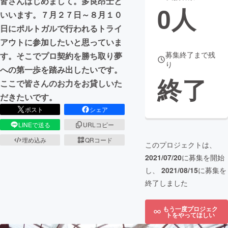
皆さんはじめまして。多良昂士と
0
人
いいます。７月２７日～８月１０
まちづくり・地域活性化
日にポルトガルで行われるトライ
アウトに参加したいと思っていま
CAMPFIRE for Social Good
CAMPFIRE Creation
募集終了まで残
す。そこでプロ契約を勝ち取り夢
り
CAMPFIREふるさと納税
machi-ya
コミュニティ
への第一歩を踏み出したいです。
終了
ここで皆さんのお力をお貸しいた
だきたいです。
ポスト
シェア
LINEで送る
URLコピー
埋め込み
QRコード
このプロジェクトは、
2021/07/20
に募集を開始
し、
2021/08/15
に募集を
終了しました
もう一度プロジェク
トをやってほしい