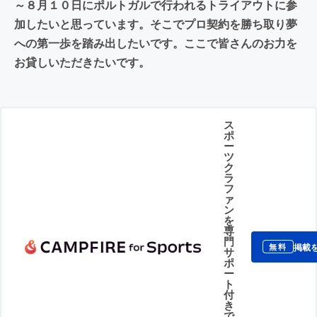
～８月１０日にポルトガルで行われるトライアウトに参
加したいと思っています。そこでプロ契約を勝ち取り夢
への第一歩を踏み出したいです。ここで皆さんのお力を
お貸しいただきたいです。
ス
ポ
ー
ツ
ク
ラ
フ
ァ
ン
を
専
門
掲載
無料
サ
ポ
ー
ト
付
き
で