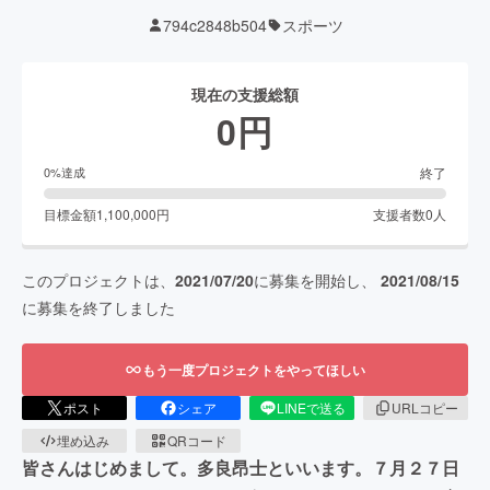
794c2848b504
スポーツ
現在の支援総額
0
円
終了
0
%達成
目標金額
1,100,000
円
支援者数
0
人
このプロジェクトは、
2021/07/20
に募集を開始し、
2021/08/15
に募集を終了しました
もう一度プロジェクトをやってほしい
ポスト
シェア
LINEで送る
URLコピー
埋め込み
QRコード
皆さんはじめまして。多良昂士といいます。７月２７日