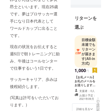
昂士といいます。現在25歳
です。夢はプロサッカー選
リターンを
手になり日本代表として
選ぶ
ワールドカップに出ること
です。
目標金額
未達でも
現在の状況をお伝えすると
リターン
週5日で朝トレーニングに励
が届きま
す
(All-in
み、午後はコールセンター
方式)
で仕事するいう1日です。
1,000
円
【お礼メール】
サッカーキャリア、歩みは
お礼のメールを
お送りします。
後程紹介します。
「頑張れ!」と応
支援者：0人
援してくださる
お届け予定：
(写真は許可をいただいてお
方向けです。皆
こ
2021年09月
の
様の支援のおか
リ
ります。)
タ
げで挑戦するこ
ー
ン
とができます。
詳細を見る
を