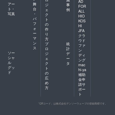
AD
アー
舞
ジ
事
FOR
ト・
台
ェ
例
ALL
写真
・
ク
HIO
パ
ト
KOS
フ
の
HI
ォ
作
JFA
ー
り
クラ
マ
方
ウド
ン
プ
統
ファ
ス
ロ
計
ン
ソー
ジ
デ
ディ
シャ
ェ
ー
ング
ル
ク
タ
mac
グッ
ト
hi-ya
ド
の
補助
広
金申
め
請サ
方
ポー
ト
「QRコード」は株式会社デンソーウェーブの登録商標です。