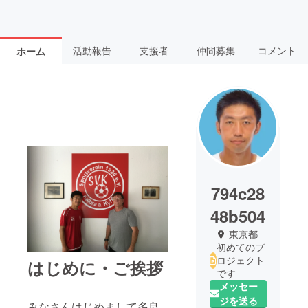
活動報告
支援者
仲間募集
コメント
ホーム
794c28
48b504
東京都
初めてのプ
ロジェクト
はじめに・ご挨拶
です
メッセー
ジを送る
みなさんはじめまして多良