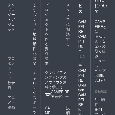
テク
ま
プ
ス
ビ
につい
ノロ
ち
ロ
タ
ス
て
ジー
づ
ジ
ッ
・ガ
く
ェ
フ
CAM
CAMP
ジェ
り
ク
に
PFI
FIREと
ット
・
ト
相
RE
は
地
を
談
CAM
あんし
域
作
す
PFI
ん・安
活
る
る
RE
全への
性
資
コ
取り組
化
料
ミュ
み
プロ
音
請
ニ
ニュー
ダク
楽
求
ティ
ス
ト
CAM
ヘルプ
クラウドファ
フー
チ
PFI
お問い
ンディングの
ド・
ャ
RE
合わせ
ノウハウを無
飲食
レ
Crea
料で学ぼう
店
ン
tion
各種規定
CAMPFIRE
ジ
CAM
アカデミー
アニ
ス
利用規
PFI
メ・
ポ
約
RE
漫画
ー
CA
説
細則
for
ツ
MP
明
プライ
Soci