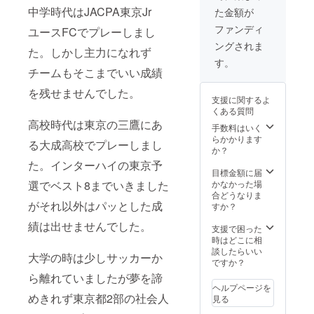
せていただきま
中学時代はJACPA東京Jr
た金額が
す。よろしくお
願いします。 皆
ファンディ
ユースFCでプレーしまし
様の支援のおか
ングされま
げで挑戦するこ
た。しかし主力になれず
とができます。
す。
チームもそこまでいい成績
本当にありがと
うございます。
を残せませんでした。
公共の場所で面
支援に関するよ
会します。 有効
くある質問
期限：2021年9
高校時代は東京の三鷹にあ
手数料はいく
月〜2021年12月
らかかります
る大成高校でプレーしまし
か？
た。インターハイの東京予
目標金額に届
選でベスト8までいきました
かなかった場
合どうなりま
がそれ以外はパッとした成
すか？
績は出せませんでした。
支援で困った
時はどこに相
談したらいい
大学の時は少しサッカーか
ですか？
ら離れていましたが夢を諦
ヘルプページを
めきれず東京都2部の社会人
見る