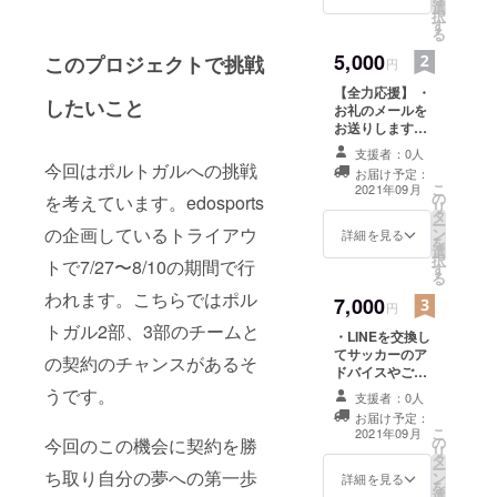
選
本当にありがと
択
す
うございます。
る
5,000
このプロジェクトで挑戦
円
【全力応援】 ・
したいこと
お礼のメールを
お送りします。
「本当頑張れ!」
支援者：0人
と応援してくだ
今回はポルトガルへの挑戦
お届け予定：
さる方向けで
こ
2021年09月
の
す。 皆様の支援
を考えています。edosports
リ
タ
おかげで挑戦す
ー
の企画しているトライアウ
ン
ることができま
詳細を見る
を
選
す。本当にあり
択
トで7/27〜8/10の期間で行
す
がとうございま
る
す。 月に1度活
われます。こちらではポル
7,000
動報告をメール
円
でお送りします
トガル2部、3部のチームと
・LINEを交換し
なお活動報告は
てサッカーのア
月末を予定して
の契約のチャンスがあるそ
ドバイスやご相
おります。 この
談、サッカー以
うです。
活動報告の期間
支援者：0人
外のことでも質
は2021年9月か
お届け予定：
問していただい
ら2022年5月〜6
こ
2021年09月
の
今回のこの機会に契約を勝
たら、いつでも
月を予定してい
リ
タ
自分の答えられ
ます。
ー
ち取り自分の夢への第一歩
ン
る範囲でお答え
詳細を見る
を
選
いたします。 (※