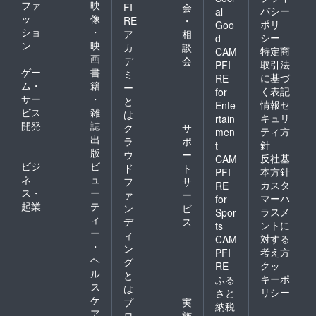
ファ
映
FI
会
バシー
al
ッ
像
RE
・
ポリ
Goo
ショ
・
ア
相
シー
d
ン
映
カ
談
特定商
CAM
画
デ
会
取引法
PFI
ゲー
書
ミ
に基づ
RE
ム・
籍
ー
く表記
for
サー
・
と
情報セ
Ente
ビス
雑
は
キュリ
rtain
開発
誌
ク
サ
ティ方
men
出
ラ
ポ
針
t
版
ウ
ー
反社基
CAM
ビジ
ビ
ド
ト
本方針
PFI
ネ
ュ
フ
サ
カスタ
RE
ス・
ー
ァ
ー
マーハ
for
起業
テ
ン
ビ
ラスメ
Spor
ィ
デ
ス
ントに
ts
ー
ィ
対する
CAM
・
ン
考え方
PFI
ヘ
グ
クッ
RE
ル
と
キーポ
ふる
ス
は
リシー
さと
ケ
プ
実
納税
ア
ロ
施