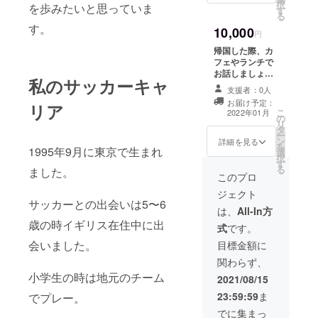
択
を歩みたいと思っていま
す
都合によって返
る
信が遅れること
す。
10,000
があります。) ※
円
期間は2021年9
帰国した際、カ
月〜2021年12月
フェやランチで
まででお願い致
お話しましょ
します。（土日
私のサッカーキャ
う！ 今までの話
祝を除く） 皆様
支援者：0人
だったり最近
の支援のおかげ
お届け予定：
リア
あったことなど
こ
で挑戦すること
2022年01月
の
楽しくお話しま
リ
ができます。本
タ
しょう 場所は東
ー
当にありがとう
ン
京でお願いしま
詳細を見る
を
ございます。 公
1995年9月に東京で生まれ
選
す。 (※ 尚、代金
択
序良俗に反する
す
は割り勘でお願
る
内容、法令に違
ました。
い致します。交
このプロ
反する内容など
通費は自己負担
はお受けできま
ジェクト
でお願い致しま
サッカーとの出会いは5〜6
せん。
す。) なお自分が
は、
All-In方
帰国した時にな
歳の時イギリス在住中に出
式
です。
ります。ご了承
会いました。
ください。日程
目標金額に
調整はメールも
関わらず、
しくはご希望が
小学生の時は地元のチーム
あればLINEを交
2021/08/15
換させていただ
23:59:59
ま
でプレー。
きますのでそち
らでやり取りさ
でに集まっ