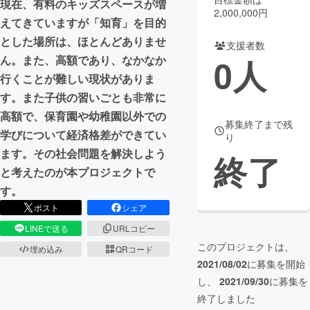
現在、有料のキッズスペースが増
2,000,000円
えてきていますが「知育」を目的
まちづくり・地域活性化
とした場所は、ほとんどありませ
支援者数
0
人
ん。また、高額であり、なかなか
CAMPFIRE for Social Good
CAMPFIRE Creation
行くことが難しい現状がありま
CAMPFIREふるさと納税
machi-ya
コミュニティ
す。また子供の習いごとも非常に
高額で、保育園や幼稚園以外での
募集終了まで残
学びについて経済格差ができてい
り
ます。その社会問題を解決しよう
終了
と考えたのが本プロジェクトで
す。
ポスト
シェア
LINEで送る
URLコピー
このプロジェクトは、
埋め込み
QRコード
2021/08/02
に募集を開始
し、
2021/09/30
に募集を
終了しました