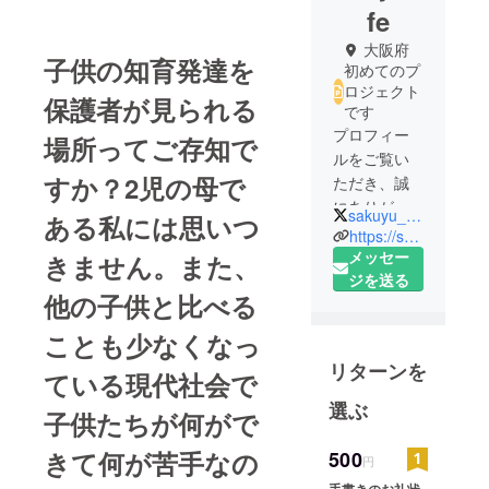
fe
大阪府
子供の知育発達を
初めてのプ
ロジェクト
保護者が見られる
です
プロフィー
場所ってご存知で
ルをご覧い
すか？2児の母で
ただき、誠
にありがと
sakuyu_life
ある私には思いつ
うございま
https://sakuyu.shopinfo.jp/
す！
メッセー
きません。また、
子供が0歳と
ジを送る
他の子供と比べる
3歳の時に、
咲結ライフ
ことも少なくなっ
プランニン
リターンを
グ株式会社
ている現代社会で
を設立しま
選ぶ
子供たちが何がで
した。
きて何が苦手なの
500
円
2期目の終わ
手書きのお礼状