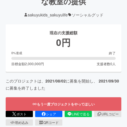
な教室の提供
sakuyukids_sakuyulife
ソーシャルグッド
現在の支援総額
0
円
終了
0
%達成
目標金額
2,000,000
円
支援者数
0
人
このプロジェクトは、
2021/08/02
に募集を開始し、
2021/09/30
に募集を終了しました
もう一度プロジェクトをやってほしい
ポスト
シェア
LINEで送る
URLコピー
埋め込み
QRコード