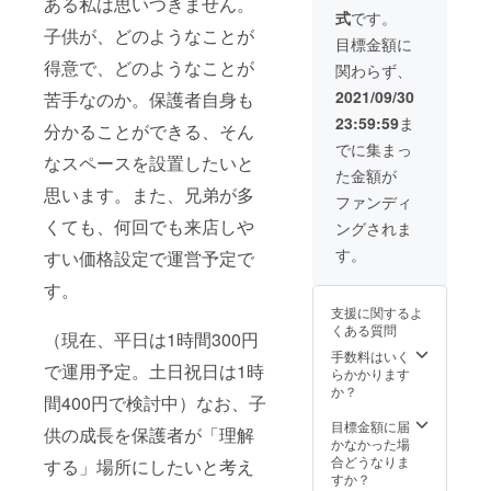
ある私は思いつきません。
は、合計6,000円
せていただきま
ても高額に
式
です。
お得です！発送
す。
子供が、どのようなことが
なってしま
にかかる費用も
目標金額に
弊社が負担しま
いました。
得意で、どのようなことが
関わらず、
す。お近くにお
住まいの方にプ
2021/09/30
苦手なのか。保護者自身も
でも、ポリ
レゼントされて
23:59:59
ま
分かることができる、そん
も構いません。
シーは曲げ
手書きのお礼状
でに集まっ
たくないの
なスペースを設置したいと
と一緒に同封の
た金額が
で、すべて
上、発送いたし
思います。また、兄弟が多
ます。なお、有
ファンディ
の方にご利
効期限は、弊社
くても、何回でも来店しや
ングされま
用いただき
発送日から3カ月
間とさせていた
やすい価格
す。
すい価格設定で運営予定で
だきます。
設定で頑
す。
張っていこ
支援に関するよ
うと思いま
くある質問
（現在、平日は1時間300円
す。
手数料はいく
で運用予定。土日祝日は1時
らかかります
か？
少しでも、
間400円で検討中）なお、子
ご支援いた
目標金額に届
供の成長を保護者が「理解
かなかった場
だけますと
合どうなりま
する」場所にしたいと考え
非常に助か
すか？