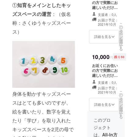
の方で実際にお
くにお住まいの
①
知育をメインとしたキッ
えるように
越しいただける
方にプレゼント
方は、施設利用
なりまし
ズスペースの運営
：（仮名
されても構いま
支援者：0人
券を提供いたし
せん。手書きの
た。
お届け予定：
ます。支援金：
称：さくゆうキッズスペー
お礼状と一緒に
こ
2021年10月
の
3,000円でさくゆ
同封の上、発送
リ
ス）
タ
うキッズスペー
電車を利用
いたします。な
ー
ン
ス5時間分施設利
詳細を見る
お、有効期限
を
される方、
選
用券（平日・土
は、弊社発送日
択
車を利用さ
す
日祝とも利用可
から3カ月間とさ
る
能/子供+保護者
せていただきま
れる方、自
10,000
のペア券）土日
す。
円
残り50
転車を利用
祝日のご使用に
お近くにお住い
ついては、合計
される方、
の方で実際にお
1,000円お得で
ベビーカー
越しいただける
す！発送にかか
を利用され
方は、施設利用
る費用も弊社が
支援者：0人
券を提供いたし
負担します。お
る方にエレ
お届け予定：
ます。支援金：
近くにお住まい
こ
2021年10月
ベーターが
身体を動かすキッズスペー
の
10,000円でさく
の方にプレゼン
リ
タ
ゆうキッズス
あるなどお
トされても構い
ー
スはとても多いのですが、
ン
ペース20時間分
詳細を見る
ません。手書き
客様のニー
を
選
施設利用券（平
のお礼状と一緒
絵を書いたり、数字を覚え
択
ズを勘案し
す
日・土日祝とも
に同封の上、発
る
利用可能/子供
このプロ
たり「学び」を取り入れた
送いたします。
てテナント
+保護者のペア
なお、有効期限
を決定しま
ジェクト
キッズスペースを2児の母で
券）土日祝日の
は、弊社発送日
したが、と
ご使用について
は、
All-In方
から3カ月間とさ