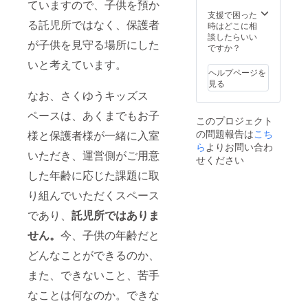
ります。何
ていますので、子供を預か
支援で困った
卒、宜しく
る託児所ではなく、保護者
時はどこに相
お願い申し
談したらいい
が子供を見守る場所にした
ですか？
いと考えています。
ヘルプページを
見る
なお、さくゆうキッズス
ペースは、あくまでもお子
このプロジェクト
の問題報告は
こち
様と保護者様が一緒に入室
ら
よりお問い合わ
いただき、運営側がご用意
せください
した年齢に応じた課題に取
り組んでいただくスペース
であり、
託児所ではありま
せん。
今、子供の年齢だと
どんなことができるのか、
また、できないこと、苦手
なことは何なのか。できな