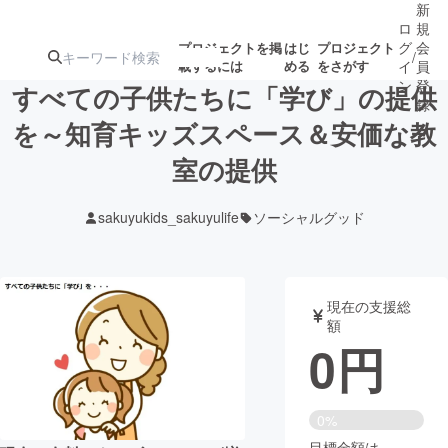
新
ロ
規
グ
会
プロジェクトを掲
はじ
プロジェクト
/
載するには
める
をさがす
イ
員
ン
登
すべての子供たちに「学び」の提供
録
を～知育キッズスペース＆安価な教
室の提供
人気のプロ
注目のリ
注目の新着プロ
募集終了が近いプ
もうすぐ公開
ジェクト
ターン
ジェクト
ロジェクト
されます
sakuyukids_sakuyulife
ソーシャルグッド
アート・写真
音楽
現在の支援総
テクノロジー・ガジェット
ゲーム・サ
額
0
円
映像・映画
書籍・雑誌
0%
ビジネス・起業
チャレンジ
目標金額は