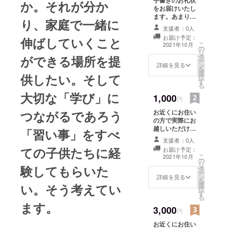
か。それが分か
りに、子供
をお届けいたし
のことで思
ます。あまり字
り、家庭で一緒に
が綺麗ではない
い悩むこと
支援者：0人
ですが、心を込
が多く、ま
お届け予定：
伸ばしていくこと
めて記入いたし
こ
2021年10月
た、同じ悩
の
ます。
リ
タ
ができる場所を提
みを抱えて
ー
ン
詳細を見る
を
いる人が相
選
供したい。そして
択
当数いるこ
す
る
とを知りま
大切な「学び」に
1,000
円
した。ま
お近くにお住い
つながるであろう
た、子供の
の方で実際にお
貧困（家庭
越しいただける
「習い事」をすべ
方は、施設利用
の貧困に伴
支援者：0人
券を提供いたし
う）も大き
ての子供たちに経
お届け予定：
ます。支援金：
こ
2021年10月
な社会問題
の
1,000円でさくゆ
リ
験してもらいた
タ
うキッズスペー
となってお
ー
ン
ス1時間分施設利
詳細を見る
を
りますが、
選
用券（平日・土
い。そう考えてい
択
一番の問題
す
日祝とも利用可
る
能/子供+保護者
ます。
は「学び」
3,000
のペア券）発送
円
の貧困では
費用も弊社で負
お近くにお住い
担します。 お近
ないかと考