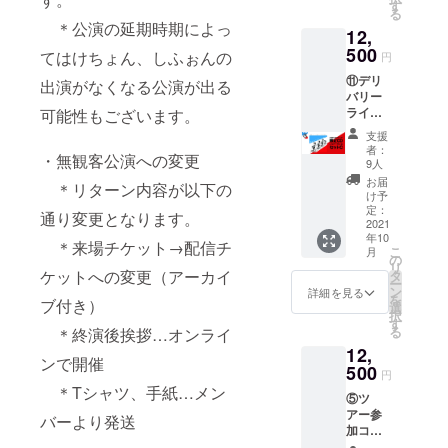
くださ
ジット
らのお
絶賛デ
す
/13(水)
URLは
合、日
致しか
る
特典会
い。
不要」
礼メッ
ザイン
19:30-
開始5分
＊公演の延期時期によっ
程の振
ねます
の実施
1.写メ
12,
と記載
セージ
中。8月
21:00
前まで
替や返
ので予
が先に
に記載
くださ
送信(写
500
中旬に
内で調
てはけちょん、しふぉんの
にお送
円
金は致
めご了
なる可
する宛
い。記
真デー
公開予
整 -注意
り致し
しかね
承くだ
能性が
名 2.
⑪デリ
載がな
タ付き)
出演がなくなる公演が出る
定！ --
事項・
ます。
ます。
さい。
ありま
クレ
バリー
い場合
・クラ
注意事
補足--
システ
予めご
※本公演
す。 ※
ジット
ライフ
可能性もございます。
は、お
ウド
項・補
※ZOOM
ムの都
了承く
が延期
万が
に載せ
セイ
申し込
ファン
足-- ※こ
特典会
合上直
支援
ださ
などに
一、当
る名前
バー
み時の
ディン
のリ
URL
者：
前とな
い。 ※
なった
・無観客公演への変更
該サー
を入れ
コー
お名前
グ限定
ターン
9人
は、
る可能
万が
場合、
ビスが
てくだ
ス：ク
でクレ
「し
に付き
CAMPF
お届
性がご
一、ツ
＊リターン内容が以下の
特典会
終了し
さい。
ラウド
ジット
ふぉ
まして
け予
IREメッ
ざいま
アーが
の実施
た際に
クレ
ファン
させて
ん」デ
定：
はデー
セージ
通り変更となります。
す。 ※
延期、
が先に
は、類
ジット
ディン
2021
頂きま
ザイン
タの送
よりお
ご支援
中止
なる可
似の別
年10
不要な
グ限定
す。
パー
付を
＊来場チケット→配信チ
送りさ
者さま
等、内
こ
能性が
月
サービ
方はお
CD+ツ
カー ※
の
持って
せてい
のご都
容に変
リ
ありま
スに切
手数で
アー
ケットへの変更（アーカイ
ただい
タ
完了と
ただき
合で参
更が
ー
す。 ※
り替え
すが
グッズ
まし
ン
なりま
詳細を見る
ます。
加でき
あった
を
万が
て実施
ブ付き）
「クレ
セットC
ふぉん
選
す。万
URLは
なかっ
場合で
択
一、当
となり
ジット
・
絶賛デ
す
が一、
開始5分
た場
も本イ
る
＊終演後挨拶…オンライ
該サー
ます。 -
不要」
CD（ク
ザイン
ツアー
前まで
合、日
ベント
ビスが
-申込時
12,
と記載
ラウド
中。8月
が延
にお送
程の振
ンで開催
は実施
終了し
のお願
くださ
ファン
500
中旬に
期、中
り致し
円
替や返
致しま
た際に
い-- ※備
い。記
ディン
公開予
止等、
＊Tシャツ、手紙…メン
ます。
金は致
す。ご
は、類
考欄に
⑤ツ
載がな
グ限定
定！ --
内容に
システ
しかね
支援金
似の別
以下を
アー参
い場合
ジャケ2
注意事
バーより発送
変更が
ムの都
ます。
の払い
サービ
ご記載
加コー
は、お
種付
項・補
あった
合上直
予めご
戻しは
スに切
くださ
ス：来