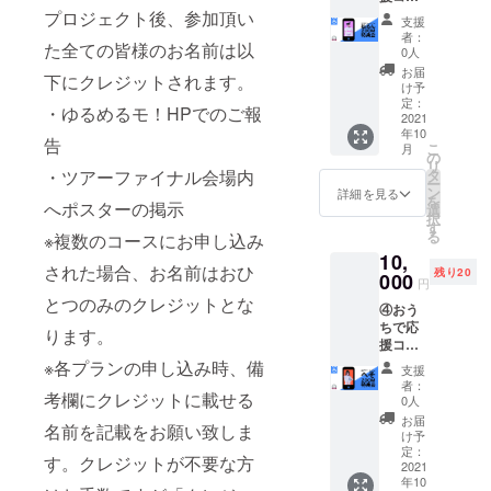
・当日
項・補
クレ
お名前
-申込時
ス：
プロジェクト後、参加頂い
・Zepp
撮った
足--
ジット
支援
でクレ
のお願
Zepp
公演の
写メに
※ZOOM
者：
で載せ
ジット
い-- ※備
た全ての皆様のお名前は以
アーカ
アーカ
宛名を
0人
特典会
る名前
させて
考欄に
イブ映
イブ映
入れて
URL
お届
を入れ
頂きま
下にクレジットされます。
クレ
像＋
像デー
メール
け予
は、
てくだ
す。
ジット
［ねる
タを後
定：
でお送
CAMPF
さい。
・ゆるめるモ！HPでのご報
に載せ
ん］
2021
日お送
りしま
IREメッ
クレ
る名前
年10
ZOOM
りしま
す。
告
セージ
ジット
こ
を入れ
月
特典会
す。 ・
の
【ZOO
よりお
不要な
リ
てくだ
・ゆる
ZOOM
・ツアーファイナル会場内
タ
M特典
送りし
方はお
ー
さい。
める
特典会
ン
会日
詳細を見る
ます。
手数で
を
クレ
へポスターの掲示
モ！メ
は各2分
選
程】
URLは1
すが
択
ジット
ンバー
ほど
す
2021/10
週間前
「クレ
る
不要な
※複数のコースにお申し込み
全員か
（接続
/11(月)
までを
ジット
方はお
10,
らのお
出来て
19:30-
目安に
不要」
された場合、お名前はおひ
手数で
残り20
礼メッ
000
から）
21:00
お送り
円
と記載
すが
セージ
を行い
内で調
致しま
とつのみのクレジットとな
くださ
「クレ
④おう
送信(写
ます。
整 --注
す。 ※
い。記
ジット
ちで応
真デー
・当日
ります。
意事
ご支援
載ない
不要」
援コー
タ付き)
撮った
項・補
者さま
場合
と記載
ス：
・Zepp
※各プランの申し込み時、備
写メに
足--
のご都
支援
は、お
くださ
Zepp
公演の
宛名を
※ZOOM
者：
合で参
申し込
い。記
考欄にクレジットに載せる
アーカ
アーカ
入れて
0人
特典会
加でき
み時の
載ない
イブ映
イブ映
メール
URL
お届
なかっ
お名前
名前を記載をお願い致しま
場合
像＋
像デー
でお送
け予
は、
た場
でクレ
は、お
［へ
タを後
定：
りしま
CAMPF
合、日
す。クレジットが不要な方
ジット
申し込
そ］
2021
日お送
す。
IREメッ
程の振
させて
み時の
年10
ZOOM
りしま
【ZOO