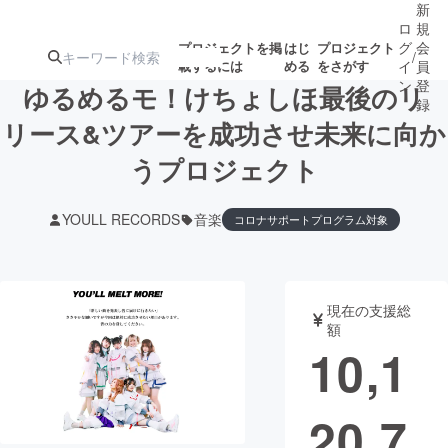
新
ロ
規
グ
会
プロジェクトを掲
はじ
プロジェクト
/
載するには
める
をさがす
イ
員
ン
登
ゆるめるモ！けちょしほ最後のリ
録
リース&ツアーを成功させ未来に向か
うプロジェクト
人気のプロ
注目のリ
注目の新着プロ
募集終了が近いプ
もうすぐ公開
ジェクト
ターン
ジェクト
ロジェクト
されます
YOULL RECORDS
音楽
コロナサポートプログラム対象
アート・写真
音楽
現在の支援総
テクノロジー・ガジェット
ゲーム・サ
額
10,1
映像・映画
書籍・雑誌
20,7
ビジネス・起業
チャレンジ