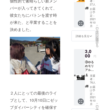
はデー
個性的で素晴らしい新メン
者：
ル+曲解
タの送
27人
バーが入ってきてくれて、
説プラ
付を
お届
ン ・ゆ
持って
け予
彼女たちにバトンを渡す時
るめる
完了と
定：
モ！メ
2021
なりま
が来た、と卒業することを
年10
ンバー
す。万
こ
月
全員か
が一、
の
決めました。
リ
らのお
ツアー
タ
ー
礼メッ
が延
ン
詳細を見る
を
セージ
期、中
選
択
送信(写
止等、
す
る
真デー
内容に
3,0
タ付き)
変更が
・メン
00
あった
円
バーと
場合で
③ゆる
田家Pに
も、ご
めモリ
よる曲
支援金
アル！
解説
の払い
コー
ブック
戻しは
支援
ス：
（デー
致しか
者：
「け
タ）を
ねます
76人
ちょし
メール
ので予
お届
ふぉ」
でお送
めご了
け予
２人にとっての最後のライ
ラスト
りしま
定：
承くだ
ツアー
2021
す。 --
さい。 -
ブとして、10月10日にゼッ
年10
「モ！
注意事
-申込時
こ
月
キュメ
項・補
の
のお願
プダイバーシティを確保す
リ
ンタ
足-- ※こ
タ