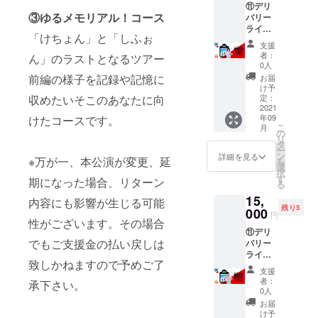
ます。 -
は、お
ありま
考欄に
⑪デリ
すが
ジャケ
スメモ
ん。 ・
-申込時
申し込
③ゆるメモリアル！コース
す。 ※
以下を
バリー
「クレ
の待ち
録音
開場前
のお願
み時の
万が
ご記載
ライフ
ジット
受け画
可）
に優先
い-- ※備
お名前
「けちょん」と「しふぉ
一、当
くださ
セイ
不要」
像デー
※周りの
パス、
考欄に
支援
でクレ
該サー
い。
バー
と記載
タ
状況に
グッズ
者：
ん」のラストとなるツアー
クレ
ジット
ビスが
1.写メ
コー
くださ
（Andr
応じた
0人
の引き
ジット
させて
終了し
に記載
ス：へ
い。記
oid,iPho
ボ
前編の様子を記録や記憶に
換えを
お届
で載せ
頂きま
た際に
する宛
そがCD
載がな
ne用）
リュー
け予
行いま
る名前
す。
は、類
名 2.
をデリ
収めたいそこのあなたに向
い場合
・ 7人
定：
ムでの
す。詳
を入れ
似の別
クレ
バる
2021
は、お
集合
歌唱に
細は後
てくだ
サービ
年09
けたコースです。
ジット
モ！プ
申し込
チェキ
なりま
日ご案
さい。
こ
月
スに切
に載せ
ラン ・
み時の
・新譜
の
す ・配
内メー
クレ
リ
り替え
る名前
CD（ク
お名前
の曲か
タ
達時、
ルをお
ジット
ー
て実施
を入れ
ラウド
でクレ
らワン
ン
配達メ
詳細を見る
送りし
不要な
※万が一、本公演が変更、延
を
となり
てくだ
ファン
ジット
コーラ
選
ンバー
ます。
方はお
択
ます。 -
さい。
ディン
させて
スをア
す
と1枚
期になった場合、リターン
・チ
手数で
る
-申込時
クレ
グ限定
頂きま
カペラ
チェキ
ケット
すが
のお願
15,
ジット
ジャケ2
す。
で歌い
内容にも影響が生じる可能
が取れ
は付き
「クレ
い-- ※備
残り5
不要な
種付
000
ます
ます。
ません
円
ジット
考欄に
性がございます。その場合
方はお
き） ・
（ボイ
・CDに
ので、
不要」
以下を
⑪デリ
手数で
ジャケ
スメモ
配達メ
プレイ
と記載
でもご支援金の払い戻しは
ご記載
バリー
すが
の待ち
録音
ンバー
ガイド
くださ
くださ
ライフ
「クレ
受け画
可）
のサイ
でお買
い。記
致しかねますので予めご了
い。
セイ
ジット
像デー
※周りの
ンが入
い求め
支援
載ない
1.写メ
バー
不要」
タ
状況に
りま
者：
くださ
承下さい。
場合
に記載
コー
と記載
（Andr
応じた
0人
す。 --
い ・来
は、お
する宛
ス：ま
くださ
oid,iPho
ボ
注意事
お届
場順は
申し込
名 2.
つりが
い。記
ne用）
リュー
け予
項・補
以下の