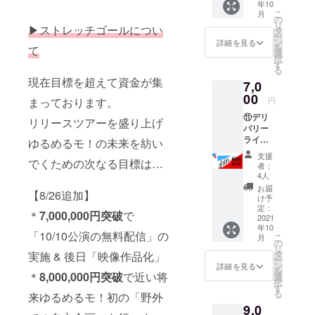
み時の
不要な
させて
年10
ン】 ・
できま
場合で
い-- ※備
お名前
方はお
こ
月
頂きま
クラウ
す。
の
も、ご
考欄に
でクレ
手数で
リ
す。
▶ストレッチゴールについ
ドファ
1.実施
タ
支援金
クレ
ジット
すが
ー
ンディ
日：10
ン
の払い
詳細を見る
ジット
させて
「クレ
を
て
ング限
月17日
選
戻しは
で載せ
頂きま
ジット
択
定イベ
(日) 2.
す
致しか
る名前
す。
不要」
る
ントタ
場所：
ねます
を入れ
現在目標を超えて資金が集
と記載
7,0
オル ・
一都三
ので予
てくだ
くださ
メン
00
県（東
めご了
さい。
まっております。
円
い。記
バーも
京都・
承くだ
クレ
載ない
⑪デリ
参加す
埼玉
リリースツアーを盛り上げ
さい。 -
ジット
場合
バリー
るチー
県・千
-申込時
不要な
は、お
ライフ
ム対抗
ゆるめるモ！の未来を紡い
葉県・
のお願
方はお
申し込
セイ
「ドッ
神奈川
い-- ※備
手数で
支援
み時の
でくための次なる目標は…
バー
ジボー
県）の
考欄に
者：
すが
お名前
コー
ル大
どこか -
4人
クレ
「クレ
でクレ
ス：ク
会」の
-注意事
ジット
お届
ジット
ジット
【8/26追加】
ラウド
観覧を
項・補
け予
で載せ
不要」
させて
ファン
するこ
定：
足-- ※競
る名前
と記載
＊
7,000,000円
突破
で
頂きま
ディン
2021
とがで
技への
を入れ
くださ
す。
年10
グ限定
きま
参加は
てくだ
「10/10公演の無料配信」の
い。記
こ
月
CD+ツ
す。
の
できま
さい。
載ない
リ
アー
1.実施
タ
実施 & 後日「映像作品化」
せん。
クレ
場合
ー
グッズ
日：10
ン
参加し
詳細を見る
ジット
は、お
を
セットA
＊
8,000,000円
突破
で近い将
月17日
選
たい方
不要な
申し込
択
・
(日) 2.
す
は【出
方はお
み時の
る
来ゆるめるモ！初の「野外
CD（ク
場所：
場プラ
手数で
お名前
9,0
ラウド
一都三
ン】の
すが
でクレ