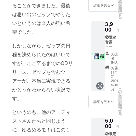
い-- ※備
ー
リー」
のリ
ることができました。最後
ン
考欄に
詳細を見る
を
映像プ
ターン
選
クレ
択
は思い出のゼップでやりた
ラン ・
に付き
す
ジット
る
ゆるめ
まして
で載せ
いというのは２人の強い希
3,9
るモ！
はデー
る名前
メン
00
タの送
を入れ
円
望でした。
バー全
付を
てくだ
②限定
員から
持って
さい。
音源
のお礼
完了と
クレ
しかしながら、ゼップの日
コー
メッ
なりま
ジット
ス：け
セージ
す。万
程を決められたのはいいで
不要な
支援
ちょん
送信(写
が一、
方はお
者：
ソロ音
真デー
すが、ここ至るまでのCDリ
ツアー
54人
手数で
源プラ
タ付き)
が延
すが
お届
リース、ゼップを含むツ
ン ・け
・ツ
期、中
け予
「クレ
ちょん
アー前
定：
止等、
ジット
アーが、本当に実現できる
のサイ
2021
半に密
内容に
不要」
年10
ン入り
着した
変更が
と記載
かどうかわからない状況で
こ
月
チェキ
ドキュ
の
あった
くださ
リ
・オリ
メンタ
タ
場合で
い。記
す。
ー
ジナル
リ映像
ン
も、ご
詳細を見る
載ない
を
ジャ
をお送
選
支援金
場合
択
ケット
りしま
す
というのも、他のアーティ
の払い
は、お
る
・け
す。
戻しは
申し込
5,0
ちょん
ストさんたちと同じよう
1.リ
致しか
み時の
ソロ音
00
ターン
ねます
お名前
円
に、ゆるめるモ！はこの１
源デー
限定の
ので予
でクレ
②限定
タ
ツアー
めご了