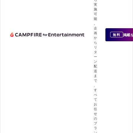
実
施
可
能
。
企
画
掲載
無料
か
ら
リ
タ
ー
ン
配
送
ま
で
、
す
べ
て
お
任
せ
の
プ
ラ
ン