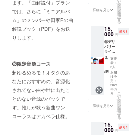
る、7め
めご了
「クレ
ます。「曲解説付」プラン
容に変
リ
が延期
り替え
すが
CD（ク
み時の
レーン
タ
るモ！
承くだ
ジット
更が
ー
などに
て実施
「クレ
ラウド
お名前
利用可
ン
ジャ
詳細を見る
さい。 -
では、さらに「ミニアルバ
不要」
あった
を
なった
となり
ジット
ファン
でクレ
能 --注
選
ケッ
-申込時
と記載
場合で
択
場合、
ます。 -
不要」
ディン
ジット
意事
す
ム」のメンバーや田家Pの曲
ト、け
のお願
くださ
も本イ
る
特典会
-申込時
と記載
グ限定
させて
項・補
ちょし
い-- ※備
い。記
ベント
の実施
のお願
15,
くださ
ジャケ2
解説ブック（PDF）をお送
頂きま
足--
ほジャ
考欄に
載ない
は実施
が先に
い-- ※備
残り3
い。記
種付
000
す。
【来場
ケット
クレ
円
場合
致しま
なる可
りします。
考欄に
載がな
き） ・
特典券
です。
ジット
は、お
す。ご
能性が
以下を
⑪デリ
い場合
ジャケ
付きリ
※集合
で載せ
申し込
支援金
ありま
ご記載
バリー
は、お
の待ち
ターン
チェキ
る名前
み時の
の払い
す。 ※
くださ
ライフ
申し込
受け画
につい
はラン
を入れ
お名前
戻しは
万が
い。
セイ
み時の
像デー
て】 ・
ダムで
てくだ
支援
でクレ
致しか
一、当
1.写メ
バー
お名前
タ
公演チ
はござ
者：
②限定音源コース
さい。
ジット
ねます
該サー
に記載
コー
でクレ
（Andr
ケット
2人
いませ
クレ
させて
ので予
ビスが
する宛
ス：ね
ジット
oid,iPho
超ゆるめるモ！オタクのあ
は付き
ん。 ※
お届
ジット
頂きま
めご了
終了し
名 2.
るんが
させて
ne用）
ません
け予
商品の
不要な
す。
承くだ
た際に
クレ
CDをデ
なたにおすすめの、音源化
頂きま
・ 7人
定：
ので各
配送は
方はお
さい。
は、類
ジット
リバる
2021
す。
集合
自お買
10月以
手数で
※本公演
されてない曲や世に出たこ
似の別
年09
に載せ
モ！プ
チェキ
い求め
降を予
すが
こ
が延期
月
サービ
る名前
ラン ・
・新譜
の
くださ
定して
「クレ
とのない音源のパックで
リ
などに
スに切
を入れ
CD（ク
の曲か
タ
い。 ・
いま
ジット
ー
なった
り替え
てくだ
ラウド
らワン
ン
EXTRA
詳細を見る
す。 ※
す。推しが歌う新曲ワン
不要」
を
場合、
て実施
さい。
ファン
コーラ
選
SHOW
画像
と記載
択
特典会
となり
クレ
ディン
スをア
す
の福岡
コーラスはアカペラ仕様。
データ
くださ
る
の実施
ます。 -
ジット
グ限定
カペラ
公演で
はメー
い。記
が先に
-申込時
15,
不要な
ジャケ2
で歌い
はご利
ルでお
載ない
なる可
のお願
残り5
方はお
種付
000
ます
用でき
送りし
円
場合
能性が
い-- ※備
手数で
き） ・
（ボイ
ませ