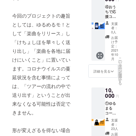
万が
ので予
セージ
を行い
整 --注
り致し
一、ツ
めご了
④おう
送信(写
ます。
意事
ます。
アーが
承くだ
ちで応
真デー
・当日
項・補
システ
延期、
今回のプロジェクトの趣旨
さい。
援コー
タ付き)
撮った
足--
ムの都
中止
※本公演
ス：
・Zepp
写メに
※ZOOM
としては、ゆるめるモ！と
合上直
支援
等、内
が延期
Zepp
公演の
宛名を
特典会
者：
前とな
容に変
などに
アーカ
アーカ
入れて
0人
して「楽曲をリリース」し
URL
る可能
更が
なった
イブ映
イブ映
メール
は、
お届
性がご
あった
場合、
像＋
「けちょしほを華々しく送
像デー
でお送
け予
CAMPF
ざいま
場合で
特典会
［めあ
タを後
定：
りしま
IREメッ
す。 ※
も本イ
の実施
り出し」「楽曲を各地に届
り］
2021
日お送
す。
セージ
ご支援
ベント
が先に
年10
ZOOM
りしま
【ZOO
よりお
者さま
は実施
こ
けにいくこと」に置いてい
なる可
月
特典会
す。 ・
の
M特典
送りし
のご都
致しま
リ
能性が
・ゆる
ZOOM
タ
会日
ます。
合で参
ます。コロナウイルスの蔓
す。ご
ー
ありま
める
特典会
ン
程】
詳細を見る
URLは1
加でき
支援金
を
す。 ※
モ！メ
は各2分
選
2021/10
延状況を含む事情によって
週間前
なかっ
の払い
択
万が
ンバー
ほど
す
/13(水)
までを
た場
戻しは
る
一、当
全員か
（接続
は、「ツアーの流れの中で
19:30-
目安に
合、日
致しか
該サー
10,
らのお
出来て
21:00
お送り
程の振
ねます
ビスが
送り出す」ということが出
礼メッ
000
から）
内で調
致しま
円
替や返
ので予
終了し
セージ
を行い
整 -注意
す。 ※
金は致
めご了
た際に
来なくなる可能性は否定で
①ゆる
送信(写
ます。
事項・
ご支援
しかね
承くだ
は、類
まる
真デー
・当日
補足--
者さま
ます。
きません。
さい。
似の別
コー
タ付き)
撮った
※ZOOM
のご都
予めご
※本公演
サービ
ス：
・Zepp
写メに
特典会
合で参
支援
了承く
が延期
スに切
「『け
公演の
宛名を
URL
者：
加でき
ださ
などに
り替え
ちょ
アーカ
入れて
23人
形が変えざるを得ない場合
は、
なかっ
い。 ※
なった
て実施
ん』デ
イブ映
メール
CAMPF
お届
た場
万が