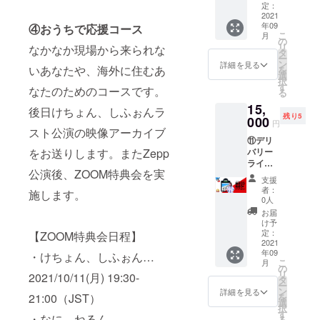
み時の
クレ
CDをデ
載がな
・ 7人
定：
ムでの
足--
通りで
お名前
ジット
リバる
2021
い場合
集合
歌唱に
【クラ
す。 1.
でクレ
年09
④おうちで応援コース
に載せ
モ！プ
は、お
チェキ
なりま
ファン
打上げ
ジット
こ
月
る名前
ラン ・
申し込
・新譜
の
す ・配
限定CD
付き、
させて
リ
なかなか現場から来られな
を入れ
CD（ク
み時の
の曲か
タ
達時、
の仕様
2.田家P
頂きま
ー
てくだ
ラウド
お名前
らワン
ン
配達メ
詳細を見る
につい
食事付
いあなたや、海外に住むあ
す。
を
さい。
ファン
でクレ
コーラ
選
ンバー
て】 ※
き、3.
択
クレ
ディン
ジット
スをア
す
と1枚
ジャ
なたのためのコースです。
ノーマ
る
ジット
グ限定
させて
カペラ
チェキ
ケット
ルツ
15,
不要な
ジャケ2
頂きま
で歌い
後日けちょん、しふぉんラ
が取れ
は通常
アー
残り5
方はお
種付
000
す。
ます
ます。
とカ
円
パッ
手数で
き） ・
スト公演の映像アーカイブ
（ボイ
・CDに
ラーリ
ク、
⑪デリ
すが
ジャケ
スメモ
配達メ
ングが
4.FC先
をお送りします。またZepp
バリー
「クレ
の待ち
録音
ンバー
異な
行、5.
ライフ
ジット
受け画
可）
のサイ
る、7め
会場優
公演後、ZOOM特典会を実
セイ
不要」
像デー
※周りの
ンが入
るモ！
支援
先券(限
バー
と記載
タ
状況に
りま
者：
ジャ
施します。
定CD付
コー
くださ
（Andr
応じた
0人
す。 --
ケッ
き→CD
ス：め
い。記
oid,iPho
ボ
注意事
お届
ト、け
なし)、
ありが
載がな
ne用）
リュー
け予
項・補
ちょし
6.一般
CDをデ
い場合
・ 7人
定：
【ZOOM特典会日程】
ムでの
足--
ほジャ
先行、
リバる
2021
は、お
集合
歌唱に
【クラ
ケット
7.一般 --
年09
モ！プ
・けちょん、しふぉん…
申し込
チェキ
なりま
ファン
です。
申込時
こ
月
ラン ・
み時の
・新譜
の
す ・配
限定CD
※集合
のお願
リ
2021/10/11(月) 19:30-
CD（ク
お名前
の曲か
タ
達時、
の仕様
チェキ
い-- ※備
ー
ラウド
でクレ
らワン
ン
配達メ
詳細を見る
につい
はラン
考欄に
21:00（JST）
を
ファン
ジット
コーラ
選
ンバー
て】 ※
ダムで
クレ
択
ディン
させて
スをア
す
と1枚
ジャ
・なに、ねるん…
はござ
ジット
る