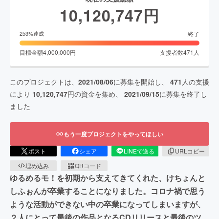
10,120,747
円
終了
253
%達成
目標金額
4,000,000
円
支援者数
471
人
このプロジェクトは、
2021/08/06
に募集を開始し、
471
人の支援
により
10,120,747
円の資金を集め、
2021/09/15
に募集を終了し
ました
もう一度プロジェクトをやってほしい
ポスト
シェア
LINEで送る
URLコピー
埋め込み
QRコード
ゆるめるモ！を初期から支えてきてくれた、けちょんと
しふぉんが卒業することになりました。コロナ禍で思う
ような活動ができない中の卒業になってしまいますが、
２人にとって最後の作品となるCDリリースと最後のツ