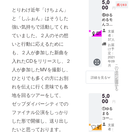
5,0
セージ
等、内
完了と
ために
残り63
送信(写
00
容に変
なりま
円
用いる
とりわけ近年「けちょん」
真デー
更が
す。万
ことも
⑥ゆる
タ付き)
あった
が一、
と「しふぉん」はそうした
ありま
めるモ
・以下
場合で
ツアー
す。予
んコー
の音源
も、ご
強い気持ちで活動してくれ
が延
めご了
ス：
データ
支援金
期、中
支援
承くだ
「ダリ
をメー
ていました。２人のその想
の払い
止等、
者：
さい。 -
アのお
ルでお
戻しは
37人
内容に
-申込時
いと行動に応えるために
渡し
送りし
致しか
変更が
お届
のお願
会」プ
ます。
ねます
け予
あった
い-- ※備
も、２人が参加した新曲を
ラン ・
1.つ
定：
ので予
場合で
考欄に
ゆるめ
2021
るめる
めご了
も、ご
入れたCDをリリースし、２
クレ
年09
るモ！
モ！
承くだ
支援金
ジット
こ
月
メン
2.サン
の
さい。
の払い
人が参加したMVを撮影し、
で載せ
リ
バー全
キュー
タ
※お手紙
戻しは
る名前
ー
員から
フォー
ン
ひとりでも多くの方にお別
のお届
詳細を見る
致しか
を入れ
を
のお礼
ファイ
選
け先の
ねます
てくだ
択
メッ
れを伝えに行く意味でも各
ティン
す
変更が
ので予
さい。
る
セージ
グ 3.
ある場
めご了
クレ
地を回るツアーをして、
5,0
送信(写
ゆるビ
合、ご
承くだ
ジット
真デー
00
クス！
自身で
さい。 -
円
不要な
ゼップダイバーシティでの
タ付き)
4.も
「該当
-申込時
方はお
①ゆる
・メン
ういん
サービ
のお願
ファイナル公演をしっかり
手数で
まる
バー全
ないリ
ス窓
い-- ※備
すが
コー
員から
ンゴ飴
口」ま
した形で開催し、送り出し
考欄に
「クレ
ス：
ダリア
5.田
でお手
クレ
支援
ジット
「あり
の種を
たいと思っております。
家Pが歌
続きを
者：
ジット
不要」