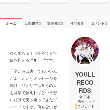
活動報告
支援者
仲間募集
コメント
ホーム
8
99+
4
ゆるめるモ！は今年で９年
目を迎えるグループです。
「辛い時は逃げてもいいん
YOULL
だよ」というメッセージを
RECO
掲げ、ひとりでも多くの人
RDS
を音楽で救えればという想
日本
いだけで突っ走ってきたグ
初めてのプ
ロジェクト
ループですが、何もないゼ