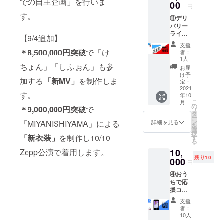
での自主企画」を行いま
ファン
00
県（東
方をお
「クレ
円
ジット
ディン
京都・
申し込
ジット
す。
させて
⑪デリ
グ限定
埼玉
みくだ
不要」
頂きま
バリー
ジャケ2
県・千
さい。
と記載
す。
ライフ
種付
葉県・
※お申し
【9/4追加】
くださ
セイ
き） ・
神奈川
込み後
い。記
支援
バー
ジャケ
＊8,500,000円突破
で「け
県）の
のプラ
者：
載ない
コー
の待ち
どこか -
1人
ン変更
場合
ス：ク
ちょん」「しふぉん」も参
受け画
-注意事
は行え
お届
は、お
ラウド
像デー
項・補
け予
ません
申し込
加する
「新MV」
を制作しま
ファン
タ
定：
足-- ※競
のでお
み時の
ディン
2021
（Andr
技への
間違え
お名前
す。
年10
グ限定
oid,iPho
参加は
のない
でクレ
こ
月
CD+ツ
ne用）
の
できま
よう、
＊9,000,000円突破
で
ジット
リ
アー
・ 7人
タ
せん。
ご確認
させて
ー
グッズ
集合
ン
参加し
「MIYANISHIYAMA」による
詳細を見る
くださ
頂きま
を
セットB
チェキ
選
たい方
い ※通
す。
択
・
「新衣装」
を制作し10/10
・ツ
す
は【出
常の２
る
CD（ク
アー
場プラ
ショッ
Zepp公演で着用します。
10,
ラウド
トート -
ン】の
ト特典
残り10
ファン
000
-注意事
方をお
会（別
円
ディン
項・補
申し込
料金）
④おう
グ限定
足-- ※通
みくだ
も開催
ちで応
ジャケ2
常とカ
さい。
予定 ※
援コー
種付
ラーリ
※お申し
万が
ス：
き） ・
ングが
込み後
一、ツ
支援
Zepp
ジャケ
異な
のプラ
者：
アーが
アーカ
の待ち
る、7め
10人
ン変更
延期、