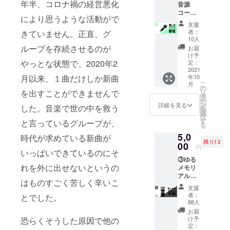
ジット
年半、コロナ禍の経営悪化
音源
「タン
の密着
承くだ
させて
コー
トラ
映像
さい。 -
頂きま
により思うような活動がで
ス：
チャッ
（30分
-申込時
す。
支援
「推し
カラカ
以上）
のお願
者：
きていません。正直、グ
が歌う
ナビス /
をお送
10人
い-- ※備
新曲ワ
歩いて
ループを存続させるのが
りしま
考欄に
お届
ンコー
みたよ
す。
け予
クレ
ラスア
やっとな状態で、2020年2
」 --注
定：
2.上記
ジット
カペ
2021
意事
映像の
で載せ
月以来、１曲だけしか新曲
年10
ラ」プ
項・補
クレ
る名前
こ
月
ラン ・
足-- ※
の
ジット
を入れ
を出すことができませんで
リ
ゆるめ
データ
タ
に購入
てくだ
ー
るモ！
はメー
ン
者様の
詳細を見る
さい。
した。音楽で世の中を救う
を
メン
ルでお
選
お名前
クレ
択
バー全
送りし
す
を掲載
と言っているグループが、
ジット
る
員から
ます。 -
致しま
不要な
5,0
のお礼
時代が求めている新曲が
-申込時
す。 --
方はお
残り12
メッ
00
のお願
注意事
手数で
円
いっぱいできているのにそ
セージ
い-- ※備
項・補
すが
③ゆる
送信(写
考欄に
足-- ※ツ
「クレ
れを外に出せないというの
メモリ
真デー
クレ
アーが
ジット
アル！
タ付き)
ジット
延期、
不要」
はものすごく苦しく辛いこ
コー
・推し
で載せ
中止
と記載
支援
ス：「3
が歌う
る名前
等、内
者：
とでした。
くださ
年後に
新曲の
を入れ
88人
容に変
い。記
届くお
ワン
てくだ
更が
お届
載ない
手紙」
コーラ
さい。
け予
恐らくそうした原因で他の
あった
場合
プラン
スデー
定：
クレ
場合、
は、お