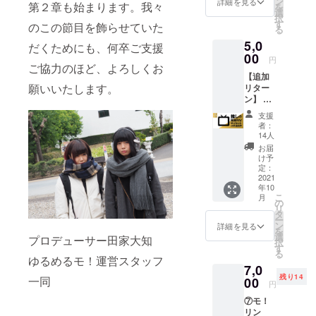
ターン
ン
ショッ
詳細を見る
変更が
でご注
第２章も始まります。我々
を
ラウド
に付き
選
トチェ
あった
意くだ
択
ファン
まして
す
キ or 写
のこの節目を飾らせていた
場合で
さい。
る
ディン
はデー
メを取
も、ご
なおお
5,0
グ限定
タの送
だくためにも、何卒ご支援
れま
支援金
手続き
ジャケ2
00
付を
す。
の払い
円
が漏れ
ご協力のほど、よろしくお
種付
持って
5.時間
戻しは
ていた
【追加
き） ・
完了と
が許せ
致しか
ことに
願いいたします。
リター
ジャケ
なりま
ば通常
ねます
より、
ン】 ⑫
仕様の
す。万
の２
ので予
お手紙
極東
待ち受
が一、
ショッ
めご了
支援
を受け
コー
け画像
ツアー
ト特典
者：
承くだ
取るこ
ス：
データ
が延
14人
会（別
さい。 -
とがで
「極東
（Andr
期、中
料金）
お届
-申込時
きな
MV」
oid,iPho
止等、
け予
も開催
のお願
かった
ベー
ne用）
定：
内容に
予定で
い-- ※備
場合で
シック
2021
・ 7人
変更が
す。 --
考欄に
も、返
年10
セット
集合
あった
注意事
クレ
金は致
こ
月
・推し
チェキ -
の
場合で
項・補
ジット
しかね
リ
の囚人
-注意事
タ
も、ご
足-- ※万
で載せ
ますの
ー
データ
項・補
ン
支援金
詳細を見る
が一、
る名前
であら
を
（MV冒
足-- ※カ
選
の払い
プロデューサー田家大知
ツアー
を入れ
かじめ
択
頭に出
ラーリ
す
戻しは
が延
てくだ
ご了承
る
てくる
ングが
ゆるめるモ！運営スタッフ
致しか
期、中
さい。
くださ
7,0
もので
異な
ねます
止等、
クレ
い。 --
残り14
一同
す） ・
00
る、7め
ので予
内容に
円
ジット
申込時
サビの
るモ！
めご了
変更が
不要な
のお願
⑦モ！
推しソ
ジャ
承くだ
あった
方はお
い-- ※備
リン
ロ抽出
ケッ