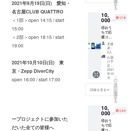
める
特典会
選
ちょし
-申込時
2021年9月19日(日) 愛知・
会（別
を入れ
択
モ！メ
は各2分
す
ほジャ
のお願
料金）
てくだ
る
ンバー
ほど
ケット
名古屋CLUB QUATTRO
い-- ※備
も開催
さい。
10,
全員か
（接続
です。
考欄に
予定 ※
クレ
残り18
らのお
000
＜1部＞open 14:15 / start
出来て
※集合
クレ
円
万が
ジット
礼メッ
から）
チェキ
ジット
一、ツ
不要な
④おう
15:00
セージ
を行い
はラン
で載せ
アーが
方はお
ちで応
送信(写
ます。
ダムで
る名前
延期、
手数で
＜2部＞open 18:15 / start
援コー
真デー
・当日
はござ
を入れ
中止
すが
ス：
タ付き)
撮った
いませ
てくだ
支援
等、内
19:00
「クレ
Zepp
・Zepp
写メに
ん。 ※
者：
さい。
容に変
ジット
アーカ
公演の
宛名を
2人
商品の
クレ
更が
不要」
イブ映
アーカ
入れて
配送は
お届
ジット
あった
と記載
像＋
イブ映
メール
け予
2021年10月10日(日) 東
10月以
不要な
場合で
くださ
［な
像デー
定：
でお送
降を予
方はお
も本イ
い。記
に］
2021
京・Zepp DiverCity
タを後
りしま
定して
手数で
ベント
載ない
年10
ZOOM
日お送
す。
いま
すが
は実施
こ
場合
月
open 16:00 / start 17:00
特典会
りしま
の
【ZOO
す。 ※
「クレ
致しま
リ
は、お
・ゆる
す。 ・
タ
M特典
画像
ジット
す。ご
ー
申し込
める
ZOOM
ン
会日
詳細を見る
データ
不要」
支援金
を
み時の
モ！メ
特典会
選
程】
はメー
と記載
の払い
択
お名前
ンバー
は各2分
す
2021/10
ルでお
くださ
戻しは
る
でクレ
全員か
ほど
/11(月)
送りし
い。記
致しか
ジット
10,
らのお
（接続
19:30-
ます。 -
載ない
ねます
させて
残り20
礼メッ
000
出来て
21:00
-申込時
円
場合
ので予
頂きま
セージ
から）
内で調
ープロジェクトに参加いた
のお願
は、お
めご了
す。
④おう
送信(写
を行い
整 --注
い-- ※備
申し込
承くだ
ちで応
真デー
ます。
だいた全ての皆様へ
意事
考欄に
み時の
さい。 -
援コー
タ付き)