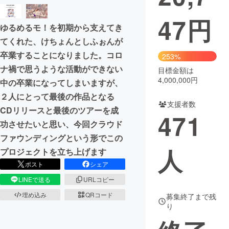
47
円
まちづくり・地域活性化
ゆるめるモ！を初期から支えてき
てくれた、けちょんとしふぉんが
CAMPFIRE for Social Good
CAMPFIRE Creation
卒業することになりました。コロ
253%
CAMPFIREふるさと納税
machi-ya
コミュニティ
ナ禍で思うような活動ができない
目標金額は
4,000,000円
中の卒業になってしまいますが、
２人にとって最後の作品となる
支援者数
CDリリースと最後のツアーを成
471
功させたいと思い、今回クラウド
ファウンディングという形でこの
人
プロジェクトを立ち上げます
ポスト
シェア
LINEで送る
URLコピー
埋め込み
QRコード
募集終了まで残
り