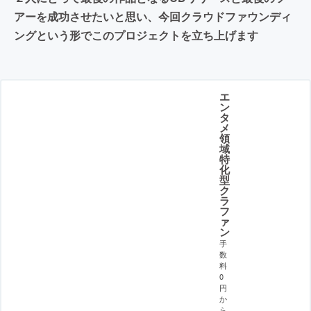
アーを成功させたいと思い、今回クラウドファウンディ
ングという形でこのプロジェクトを立ち上げます
エ
ン
タ
メ
領
域
特
化
型
ク
ラ
フ
ァ
ン
手
数
料
0
円
か
ら