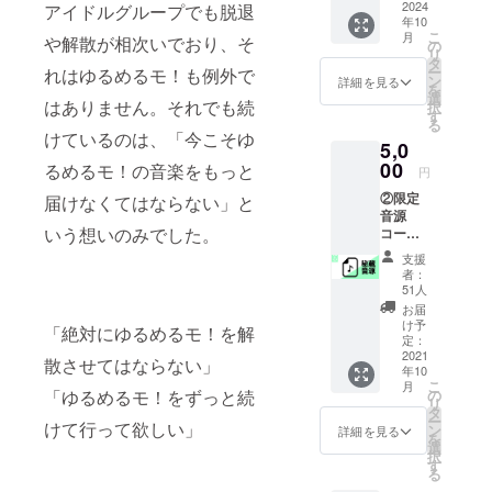
・3年後
2024
アイドルグループでも脱退
タを
ジット
ドキュ
申し込
年10
にご希
メール
不要な
メンタ
み時の
こ
月
や解散が相次いでおり、そ
望のメ
でお送
の
方はお
リ映像
お名前
リ
ンバー
りしま
タ
手数で
の内容
でクレ
ー
れはゆるめるモ！も例外で
からあ
す。 --
ン
すが
詳細を見る
も変更
ジット
を
なたに
注意事
選
「クレ
内容に
させて
はありません。それでも続
択
向けて
項・補
す
ジット
準じた
頂きま
る
お手紙
足-- ※歌
不要」
けているのは、「今こそゆ
ものと
す。
5,0
が届き
う曲は
と記載
なりま
ます。 -
00
メン
るめるモ！の音楽をもっと
くださ
す。そ
円
-注意事
バーが
い。記
の場合
②限定
届けなくてはならない」と
項・補
セレク
載ない
でもご
音源
足-- ※こ
トしま
場合
支援金
いう想いのみでした。
コー
のリ
す。 ※
は、お
の払い
ス：
ターン
種類は
申し込
戻しは
支援
「ゆる
に付き
メン
み時の
者：
致しか
める
まして
バーご
51人
お名前
ねます
モ！秘
は商品
とに1種
でクレ
お届
ので予
蔵音
の送付
類ずつ
け予
ジット
めご了
「絶対にゆるめるモ！を解
源」プ
を持っ
定：
です。
させて
承くだ
ラン ・
2021
て完了
※このリ
散させてはならない」
頂きま
さい。
年10
ゆるめ
となり
ターン
す。
※ドキュ
こ
月
るモ！
ます。
「ゆるめるモ！をずっと続
の
に付き
メンタ
リ
メン
万が
タ
まして
リに使
ー
けて行って欲しい」
バー全
一、ツ
ン
はデー
詳細を見る
われた
を
員から
アーが
選
タの送
映像を
択
のお礼
延期、
す
付を
一部、
る
メッ
中止
持って
告知の