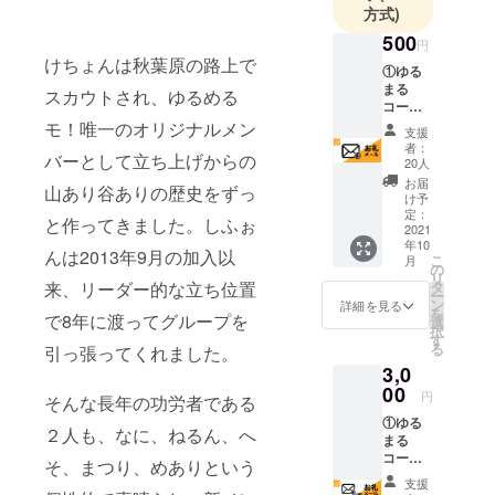
方式)
ガールズグ
500
ループで
円
けちょんは秋葉原の路上で
す。
①ゆる
まる
スカウトされ、ゆるめる
コー
ス：お
モ！唯一のオリジナルメン
支援
礼メー
者：
バーとして立ち上げからの
ルプラ
20人
ン ・ゆ
お届
山あり谷ありの歴史をずっ
るめる
け予
モ！メ
定：
と作ってきました。しふぉ
ンバー
2021
年10
全員か
んは2013年9月の加入以
こ
月
らのお
の
リ
礼メッ
来、リーダー的な立ち位置
タ
ー
セージ
ン
詳細を見る
を
で8年に渡ってグループを
送信(写
選
択
真デー
す
る
引っ張ってくれました。
タ付き)
3,0
--注意事
項・補
00
円
そんな長年の功労者である
足-- ※こ
①ゆる
のリ
２人も、なに、ねるん、へ
まる
ターン
コー
に付き
そ、まつり、めありという
ス：お
まして
支援
礼メー