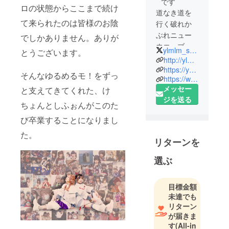
です
ロの状態からここまで続け
道なき道を
て来られたのは皆様のお陰
行く破れか
ぶれニュー
でしかありません。ありが
ウエーブス
ylmlm_staff
とうございます。
ターです。
http://ylmlm.net
https://youtu.be/ji4LMb8s-OU
そんなゆるめるモ！をずっ
https://www.youtube.com/channel/UCx6Ye4mltCsPY6J7xwMX3YQ
ゆるめる
メッセー
と支えてきてくれた、け
モ！は「 (窮
ジを送る
屈な世の中
ちょんとしふぉんがこのた
を) ゆるめ
び卒業することになりまし
る」、
た。
「You‘ll Melt
リターンを
More!(あな
たをもっと
選ぶ
トロけさせ
たい)」とい
目標金額
う意味をこ
未達でも
めて命名さ
リターン
れたニュー
が届きま
す
(All-in
ウェーブ