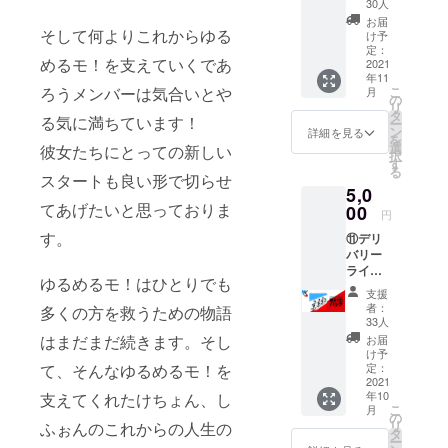
がとう
鉢植え
う仮歌
30人
お願い
で載せ
と記載
『し
に入れ
たち
致しま
お届
る名前
くださ
ちょ
そして何よりこれからゆる
てお渡
新
け予
す。変
を入れ
い。 記
ん』T
ししま
定：
譜に入
更手順
てくだ
載ない
めるモ！を支えていくであ
シャ
2021
す。
る中の4
につい
さい。
場合
年11
ツ」 ・
1.開催
曲+過去
ては、
クレ
ろうメンバーは気合いとや
こ
は、お
月
ゆるめ
場所：
の
曲から
後日お
ジット
リ
申し込
るモ！
都内
タ
数曲 --
送りす
る気に満ちています！
不要な
ー
み時の
メン
2.開催
ン
注意事
詳細を見る
る確認
方はお
を
お名前
バー全
日：10
選
項・補
彼女たちにとっての新しい
メッ
手数で
択
でクレ
員から
月6日
す
足-- ※こ
セージ
すが
る
ジット
のお礼
スタートも良い形で切らせ
（水）
のリ
よりご
「クレ
させて
5,0
メッ
19時〜
ターン
確認く
ジット
頂きま
てあげたいと思っておりま
セージ
00
3.メ
に付き
ださ
円
不要」
す。
送信(写
ンバー
まして
い。 な
と記載
す。
⑪デリ
真デー
より鉢
はデー
おマイ
くださ
バリー
タ付き)
植えに
タの送
ページ
い。記
ライフ
・クラ
ダリア
付を
内の
載ない
ゆるめるモ！はひとりでも
セー
ウド
の種を
持って
「支援
支援
場合
バー
ファン
入れて
完了と
者：
多くの方を救うための物語
したプ
は、お
コー
ディン
お渡し
33人
なりま
ロジェ
申し込
ス：ク
グ限定T
する会
はまだまだ続きます。そし
す。万
お届
クト」
み時の
ラウド
シャツ
です。
け予
が一、
から届
お名前
ファン
て、そんなゆるめるモ！を
の送付 -
定：
4.そ
ツアー
け先変
でクレ
ディン
2021
-注意事
の後推
が延
更操作
ジット
年10
支えてくれたけちょん、し
グ限定
項・補
しメン
期、中
では、
させて
こ
月
CDプラ
足-- ※こ
の
と1回
止等、
承れま
頂きま
リ
ふぉんのこれからの人生の
ン ・
のリ
タ
ツー
内容に
せんの
す。
ー
CD（ク