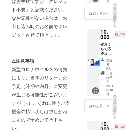
セージ
はお手数ですが「クレジッ
替や返
頂きま
こ
月
お名前
特典会
す。 ・
の
M特典
よりお
金は致
す。
リ
でクレ
・ゆる
ZOOM
タ
ト不要」と記載ください。
会日
送りし
しかね
ー
ジット
める
特典会
ン
程】
詳細を見る
ます。
ます。
を
させて
モ！メ
なお記載がない場合は、お
は各2分
選
2021/10
URLは1
予めご
択
頂きま
ンバー
ほど
す
/12(火)
週間前
了承く
る
申し込み時のお名前でクレ
す
全員か
（接続
19:30-
までを
ださ
10,
らのお
出来て
21:00
目安に
い。 ※
ジットさせて頂きます。
残り20
礼メッ
000
から）
内で調
お送り
円
万が
セージ
を行い
整 --注
致しま
一、ツ
④おう
送信(写
ます。
意事
す。 ※
アーが
ちで応
真デー
・当日
項・補
ご支援
延期、
援コー
タ付き)
撮った
足--
者さま
中止
ス：
・Zepp
写メに
※ZOOM
⚠︎注意事項
のご都
支援
等、内
Zepp
公演の
宛名を
特典会
者：
合で参
容に変
アーカ
アーカ
新型コロナウイルスの情勢
入れて
0人
URL
加でき
更が
イブ映
イブ映
メール
は、
お届
なかっ
あった
像＋
により、当初のリターンの
像デー
でお送
け予
CAMPF
た場
場合で
［まつ
タを後
定：
りしま
IREメッ
合、日
も本イ
予定（時期や内容）に変更
り］
2021
日お送
す。
セージ
程の振
ベント
年10
ZOOM
りしま
【ZOO
よりお
替や返
は実施
が生じる可能性がございま
こ
月
特典会
す。 ・
の
M特典
送りさ
金は致
致しま
リ
・ゆる
ZOOM
タ
会日
せてい
すが（※）、それに伴うご支
しかね
す。ご
ー
める
特典会
ン
程】
詳細を見る
ただき
ます。
支援金
を
モ！メ
は各2分
選
2021/10
援金の払い戻しは致しかね
ます。
予めご
の払い
択
ンバー
ほど
す
/12(火)
URLは
了承く
戻しは
る
全員か
ますので予めご了承下さ
（接続
19:30-
開始5分
ださ
致しか
10,
らのお
出来て
21:00
前まで
い。 ※
ねます
残り20
い。
礼メッ
000
から）
内で調
にお送
円