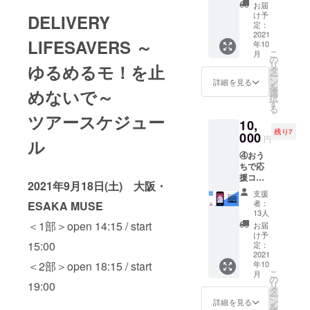
イブ映
受け画
るモ！
は行え
お届
中止
像 ＋
像デー
ジャ
け予
DELIVERY
ません
等、内
［け
タ
定：
ケッ
のでお
容に変
ちょ
2021
（Andr
ト、け
間違え
更が
LIFESAVERS ～
年10
ん］
oid,iPho
ちょし
のない
あった
こ
月
ZOOM
ne用）
の
ほジャ
よう、
場合で
リ
ゆるめるモ！を止
特典会
・ 7人
タ
ケット
ご確認
も本イ
ー
・ゆる
集合
ン
です。
詳細を見る
くださ
ベント
を
める
めないで～
チェキ
選
※集合
い。 ※
は実施
択
モ！メ
・ツ
す
チェキ
ドッジ
致しま
る
ンバー
アー
はラン
ツアースケジュー
ボール
す。ご
10,
全員か
トート
ダムで
がしん
支援金
残り7
らのお
000
・ツ
はござ
どく
円
の払い
ル
礼メッ
アー透
いませ
なった
戻しは
④おう
セージ
明ポー
ん。 ※
場合、
致しか
ちで応
送信(写
チ --注
商品の
競技が
ねます
援コー
真デー
意事
配送は
変更に
2021年9月18日(土) 大阪・
ので予
ス：
タ付き)
項・補
10月以
なる可
支援
めご了
Zepp
・Zepp
足-- ※通
降を予
者：
ESAKA MUSE
能性も
承くだ
アーカ
公演の
常とカ
13人
定して
ござい
さい。 -
イブ映
アーカ
＜1部＞open 14:15 / start
ラーリ
いま
お届
ますの
-申込時
像＋
イブ映
ングが
け予
す。 ※
でご了
のお願
［し
15:00
像デー
定：
異な
画像
承くだ
い-- ※備
ふぉ
2021
タを後
る、7め
データ
さい。
考欄に
＜2部＞open 18:15 / start
年10
ん］
日お送
るモ！
はメー
※通常の
クレ
こ
月
ZOOM
りしま
の
ジャ
ルでお
２
ジット
19:00
リ
特典会
す。 ・
タ
ケッ
送りし
ショッ
に載せ
ー
・ゆる
ZOOM
ン
ト、け
詳細を見る
ます。 -
ト特典
る名前
を