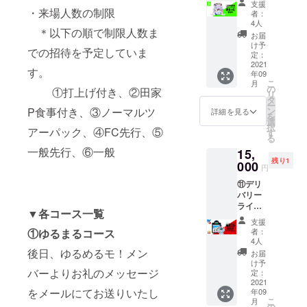
申し込
き） ・
足-- ※こ
場合で
前とな
支援
了承く
致しか
り替え
い。
場特典
・来場人数の制限
み時の
ジャケ
のリ
も、ご
者：
る可能
ださ
ねます
て実施
1.写メ
+ツアー
お名前
の待ち
ターン
4人
支援金
性がご
い。 ※
ので予
となり
＊以下の順で制限人数ま
に記載
グッズ
でクレ
受け画
に付き
の払い
お届
ざいま
万が
めご了
ます。 -
する宛
まるっ
ジット
像デー
まして
け予
戻しは
す。 ※
一、ツ
での招待を予定していま
承くだ
-申込時
名 2.
とセッ
させて
タ
定：
はデー
致しか
ご支援
アーが
さい。
のお願
クレ
ト ・ツ
2021
頂きま
（Andr
タの送
ねます
者さま
す。
延期、
※本公演
い-- ※備
年09
ジット
アー
す。
oid,iPho
付を
ので予
のご都
中止
こ
が延期
月
考欄に
に載せ
トート
ne用）
の
持って
①打上げ付き、②田家
めご了
合で参
等、内
リ
などに
以下を
る名前
・ツ
・ 7人
タ
完了と
承くだ
加でき
容に変
ー
なった
ご記載
を入れ
アー透
集合
P食事付き、③ノーマルツ
ン
なりま
詳細を見る
さい。 -
なかっ
更が
を
場合、
くださ
てくだ
明ポー
チェキ
選
す。万
-申込時
た場
あった
択
特典会
い。
アーパック、④FC先行、⑤
さい。
チ ・ツ
・ツ
す
が一、
のお願
合、日
場合で
る
の実施
1.写メ
クレ
アーT
アー
ツアー
い-- ※備
程の振
も本イ
が先に
一般先行、⑥一般
に記載
15,
ジット
シャツ
トート
が延
考欄に
替や返
ベント
なる可
する宛
残り1
不要な
・来場
000
・ツ
期、中
クレ
円
金は致
は実施
能性が
名 2.
方はお
当日使
アー透
止等、
ジット
しかね
致しま
ありま
クレ
⑪デリ
手数で
える
明ポー
内容に
で載せ
ます。
す。ご
す。 ※
ジット
バリー
すが
「集合
チ ・ツ
変更が
る名前
予めご
支援金
万が
に載せ
ライフ
「クレ
チェキ
アーT
あった
を入れ
▼各コース一覧
了承く
の払い
一、当
る名前
セイ
ジット
券」 ・
シャツ -
場合で
てくだ
支援
ださ
戻しは
該サー
を入れ
バー
不要」
ツアー
-注意事
①ゆるまるコース
も、ご
者：
さい。
い。 ※
致しか
ビスが
てくだ
コー
と記載
「1公
項・補
4人
支援金
クレ
万が
ねます
終了し
さい。
ス：な
くださ
演」優
後日、ゆるめるモ！メン
足-- ※通
の払い
お届
ジット
一、ツ
ので予
た際に
クレ
にがCD
い。記
先券
常とカ
け予
戻しは
不要な
アーが
めご了
は、類
バーよりお礼のメッセージ
ジット
をデリ
載がな
→優先
定：
ラーリ
致しか
方はお
延期、
承くだ
似の別
不要な
バる
2021
い場合
入場、
ングが
ねます
手数で
中止
さい。
をメールにてお送りいたし
サービ
年09
方はお
モ！プ
は、お
グッズ
異な
ので予
すが
等、内
こ
※本公演
月
スに切
手数で
ラン ・
申し込
優先
の