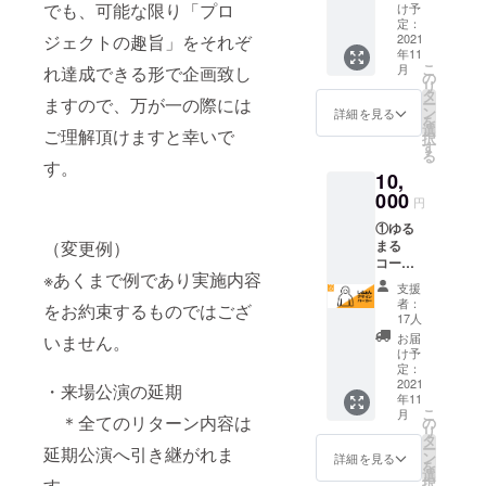
場合、
となり
ザイン
像デー
でも、可能な限り「プロ
でお送
け予
IREメッ
合、日
一、ツ
特典会
ます。 -
パー
タを後
定：
りしま
セージ
程の振
アーが
の実施
-申込時
ジェクトの趣旨」をそれぞ
カー」
2021
日お送
す。
よりお
替や返
延期、
が先に
のお願
年11
・ゆる
りしま
【ZOO
送りさ
金は致
中止
こ
なる可
月
れ達成できる形で企画致し
い-- ※備
める
す。 ・
の
M特典
せてい
しかね
等、内
リ
能性が
考欄に
モ！メ
ZOOM
タ
会日
ただき
ます。
ますので、万が一の際には
容に変
ー
ありま
以下を
ンバー
特典会
ン
程】
詳細を見る
ます。
予めご
更が
を
す。 ※
ご記載
全員か
は各2分
選
2021/10
URLは
ご理解頂けますと幸いで
了承く
あった
択
万が
くださ
らのお
ほど
す
/13(水)
開始5分
ださ
場合で
る
一、当
い。
礼メッ
（接続
す。
19:30-
前まで
い。 ※
も本イ
該サー
1.写メ
10,
セージ
出来て
21:00
にお送
万が
ベント
ビスが
に記載
送信(写
000
から）
内で調
り致し
円
一、ツ
は実施
終了し
する宛
真デー
を行い
整 --注
ます。
アーが
致しま
た際に
名 2.
①ゆる
タ付き)
ます。
意事
システ
延期、
す。ご
は、類
（変更例）
クレ
まる
・クラ
・当日
項・補
ムの都
中止
支援金
似の別
ジット
コー
ウド
撮った
足--
合上直
等、内
の払い
※あくまで例であり実施内容
サービ
に載せ
ス：
ファン
写メに
※ZOOM
前とな
支援
容に変
戻しは
スに切
る名前
「『し
ディン
宛名を
特典会
者：
る可能
をお約束するものではござ
更が
致しか
り替え
を入れ
ふぉ
グ限定
入れて
17人
URL
性がご
あった
ねます
て実施
てくだ
ん』デ
「け
メール
は、
お届
いません。
ざいま
場合で
ので予
となり
さい。
ザイン
ちょ
でお送
け予
CAMPF
す。 ※
も本イ
めご了
ます。 -
クレ
パー
ん」デ
定：
りしま
IREメッ
ご支援
ベント
承くだ
-申込時
ジット
カー」
2021
ザイン
・来場公演の延期
す。
セージ
者さま
は実施
さい。
のお願
年11
不要な
・ゆる
パー
【ZOO
よりお
のご都
致しま
こ
※本公演
月
い-- ※備
方はお
める
＊全てのリターン内容は
カー ※
の
M特典
送りさ
合で参
す。ご
リ
が延期
考欄に
手数で
モ！メ
ただい
タ
会日
せてい
加でき
支援金
ー
などに
延期公演へ引き継がれま
以下を
すが
ンバー
まけ
ン
程】
詳細を見る
ただき
なかっ
の払い
を
なった
ご記載
「クレ
全員か
ちょん
選
2021/10
ます。
た場
戻しは
す。
択
場合、