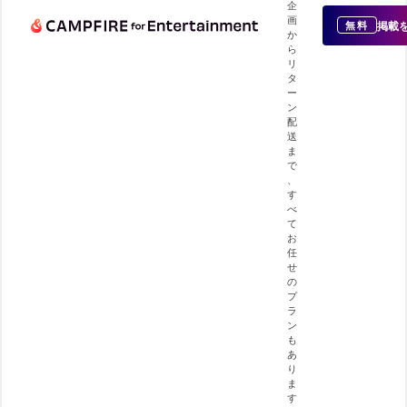
企
画
掲載
無料
か
ら
リ
タ
ー
ン
配
送
ま
で
、
す
べ
て
お
任
せ
の
プ
ラ
ン
も
あ
り
ま
す