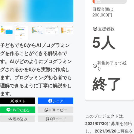
6%
目標金額は
まちづくり・地域活性化
200,000円
支援者数
CAMPFIRE for Social Good
CAMPFIRE Creation
5
人
CAMPFIREふるさと納税
machi-ya
コミュニティ
子どもでも0からAIプログラミン
グを作ることができる解説本で
す。AIがどのようにプログラミン
募集終了まで残
り
グされるかを0から実際に作成し
終了
ます。プログラミング初心者でも
理解できるように丁寧に解説をし
ます。
ポスト
シェア
LINEで送る
URLコピー
このプロジェクトは、
埋め込み
QRコード
2021/07/30
に募集を開始
し、
2021/09/26
に募集を