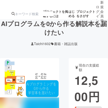
新
ロ
規
グ
会
プロジェクトを掲
はじ
プロジェクト
/
載するには
める
をさがす
イ
員
ン
登
AIプログラムを0から作る解説本を届
録
けたい
人気のプロ
注目のリ
注目の新着プロ
募集終了が近いプ
もうすぐ公開
Taichi1602
書籍・雑誌出版
ジェクト
ターン
ジェクト
ロジェクト
されます
アート・写真
音楽
現在の支援総
額
12,5
テクノロジー・ガジェット
ゲーム・サ
00
円
映像・映画
書籍・雑誌
ビジネス・起業
チャレンジ