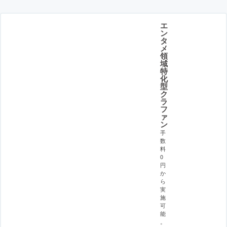
エ
ン
タ
メ
領
域
特
化
型
ク
ラ
フ
ァ
ン
手
数
料
0
円
か
ら
実
施
可
能
。