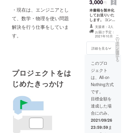
3,000
円
・現在は、エンジニアとし
本書籍を製本化
してお送りいた
て、数学・物理を使い問題
します。 コン
ピュータがない
解決を行う仕事をしていま
支援者：2人
ところでも学習
お届け予定：
ができます。
す。
こ
2021年10月
の
リ
タ
ー
ン
詳細を見る
を
選
択
す
る
このプロ
ジェクト
プロジェクトをは
は、All-or-
じめたきっかけ
Nothing方式
です。
目標金額を
達成した場
合にのみ、
2021/09/26
23:59:59
ま