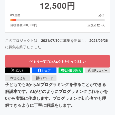
12,500
円
終了
6
%達成
目標金額
200,000
円
支援者数
5
人
このプロジェクトは、
2021/07/30
に募集を開始し、
2021/09/26
に募集を終了しました
もう一度プロジェクトをやってほしい
ポスト
シェア
LINEで送る
URLコピー
埋め込み
QRコード
子どもでも0からAIプログラミングを作ることができる
解説本です。AIがどのようにプログラミングされるかを
0から実際に作成します。プログラミング初心者でも理
解できるように丁寧に解説をします。