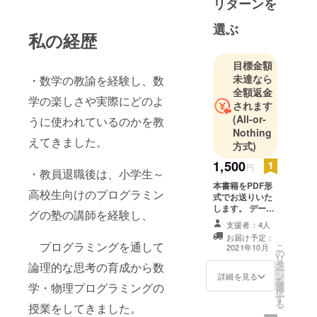
リターンを
選ぶ
私の経歴
目標金額
未達なら
・数学の教諭を経験し、数
全額返金
学の楽しさや実際にどのよ
されます
(All-or-
うに使われているのかを教
Nothing
えてきました。
方式)
1,500
円
・教員退職後は、小学生～
本書籍をPDF形
高校生向けのプログラミン
式でお送りいた
します。 データ
グの塾の講師を経験し、
なので持ち運び
支援者：4人
自由で、いつで
お届け予定：
も学習に役立て
プログラミングを通して
こ
2021年10月
の
てください。
リ
タ
論理的な思考の育成から数
ー
ン
詳細を見る
を
学・物理プログラミングの
選
択
す
る
授業をしてきました。