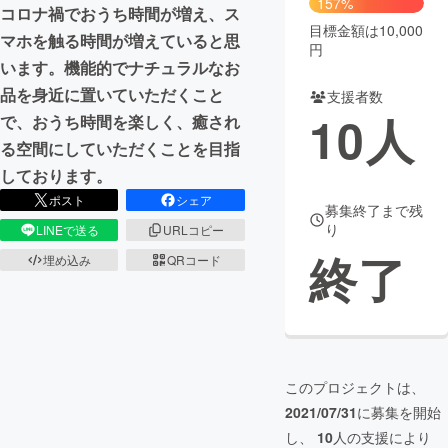
157%
コロナ禍でおうち時間が増え、ス
目標金額は10,000
まちづくり・地域活性化
マホを触る時間が増えていると思
円
います。機能的でナチュラルなお
品を身近に置いていただくこと
支援者数
CAMPFIRE for Social Good
CAMPFIRE Creation
10
人
で、おうち時間を楽しく、癒され
CAMPFIREふるさと納税
machi-ya
コミュニティ
る空間にしていただくことを目指
しております。
ポスト
シェア
募集終了まで残
り
LINEで送る
URLコピー
終了
埋め込み
QRコード
このプロジェクトは、
2021/07/31
に募集を開始
し、
10
人の支援により