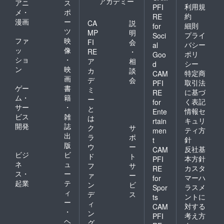
アカデミー
アニ
ス
利用規
PFI
メ・
ポ
約
RE
漫画
ー
CA
説
細則
for
ツ
MP
明
プライ
Soci
ファ
映
FI
会
バシー
al
ッ
像
RE
・
ポリ
Goo
ショ
・
ア
相
シー
d
ン
映
カ
談
特定商
CAM
画
デ
会
取引法
PFI
ゲー
書
ミ
に基づ
RE
ム・
籍
ー
く表記
for
サー
・
と
情報セ
Ente
ビス
雑
は
キュリ
rtain
開発
誌
ク
サ
ティ方
men
出
ラ
ポ
針
t
版
ウ
ー
反社基
CAM
ビジ
ビ
ド
ト
本方針
PFI
ネ
ュ
フ
サ
カスタ
RE
ス・
ー
ァ
ー
マーハ
for
起業
テ
ン
ビ
ラスメ
Spor
ィ
デ
ス
ントに
ts
ー
ィ
対する
CAM
・
ン
考え方
PFI
ヘ
グ