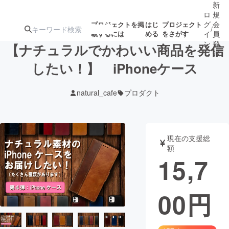
新
ロ
規
グ
会
プロジェクトを掲
はじ
プロジェクト
/
載するには
める
をさがす
イ
員
ン
登
【ナチュラルでかわいい商品を発信
録
したい！】 iPhoneケース
人気のプロ
注目のリ
注目の新着プロ
募集終了が近いプ
もうすぐ公開
natural_cafe
プロダクト
ジェクト
ターン
ジェクト
ロジェクト
されます
アート・写真
音楽
現在の支援総
額
15,7
テクノロジー・ガジェット
ゲーム・サ
00
円
映像・映画
書籍・雑誌
ビジネス・起業
チャレンジ