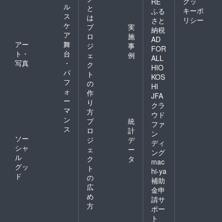
クッ
RE
ル
と
キーポ
ふる
ス
は
リシー
さと
ケ
プ
実
納税
ア
ロ
施
AD
アー
舞
ジ
事
FOR
ト・
台
ェ
例
ALL
写真
・
ク
HIO
パ
ト
KOS
フ
の
HI
ォ
作
JFA
ー
り
クラ
マ
方
ウド
ン
プ
統
ファ
ス
ロ
計
ン
ソー
ジ
デ
ディ
シャ
ェ
ー
ング
ル
ク
タ
mac
グッ
ト
hi-ya
ド
の
補助
広
金申
め
請サ
方
ポー
ト