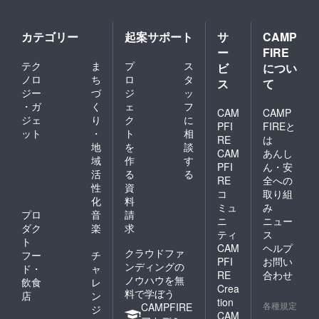
カテゴリー
起案サポート
サ
CAMP
ー
FIRE
テク
ま
プ
ス
ビ
につい
ノロ
ち
ロ
タ
ス
て
ジー
づ
ジ
ッ
・ガ
く
ェ
フ
CAM
CAMP
ジェ
り
ク
に
PFI
FIREと
ット
・
ト
相
RE
は
地
を
談
CAM
あんし
域
作
す
PFI
ん・安
活
る
る
RE
全への
性
資
コ
取り組
化
料
ミュ
み
プロ
音
請
ニ
ニュー
ダク
楽
求
ティ
ス
ト
CAM
ヘルプ
クラウドファ
フー
チ
PFI
お問い
ンディングの
ド・
ャ
RE
合わせ
ノウハウを無
飲食
レ
Crea
料で学ぼう
店
ン
tion
各種規定
CAMPFIRE
ジ
CAM