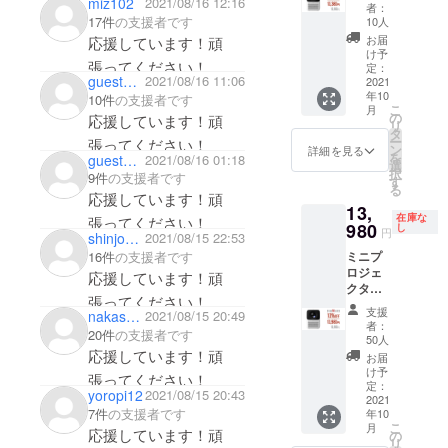
miz102
2021/08/16 12:16
EE」1
者：
セット
17件
の支援者です
10人
のお届
お届
応援しています！頑
けで
け予
張ってください！
す。
定：
guest5b83d7f89e
2021/08/16 11:06
【1セッ
2021
年10
トの詳
10件
の支援者です
こ
月
細】 本
の
応援しています！頑
リ
体 x1
タ
ー
張ってください！
ACアダ
ン
詳細を見る
を
guest36462db97a34
2021/08/16 01:18
プタ x1
選
択
9件
の支援者です
リモコ
す
る
ン x1 日
応援しています！頑
13,
本語説
在庫な
張ってください！
明書 x1
980
し
円
shinjo181
2021/08/15 22:53
※お届け
16件
の支援者です
ミニプ
時期
ロジェ
は、生
応援しています！頑
クター
産、配
張ってください！
「CUB
送状況
支援
nakasuji1101
2021/08/15 20:49
EE」1
により
者：
20件
の支援者です
セット
遅れる
50人
のお届
応援しています！頑
可能性
お届
けで
もござ
け予
張ってください！
す。
いま
定：
yoropi12
2021/08/15 20:43
【1セッ
2021
す。 ※
7件
の支援者です
年10
トの詳
送料込
こ
月
細】 本
応援しています！頑
の価格
の
リ