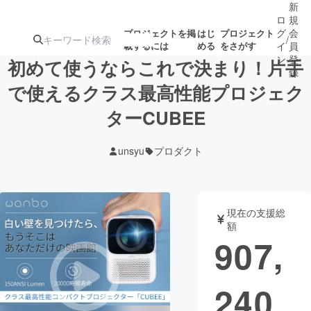
新
ロ
規
グ
会
プロジェクトを掲
はじ
プロジェクト
/
載するには
める
をさがす
イ
員
ン
登
初めて使うならこれで決まり！片手
録
で使えるクラス最高性能プロジェク
ターCUBEE
人気のプロ
注目のリ
注目の新着プロ
募集終了が近いプ
もうすぐ公開
ジェクト
ターン
ジェクト
ロジェクト
されます
unsyu
プロダクト
アート・写真
音楽
現在の支援総
テクノロジー・ガジェット
ゲーム・サ
額
907,
映像・映画
書籍・雑誌
240
ビジネス・起業
チャレンジ