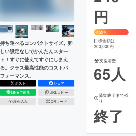
円
まちづくり・地域活性化
CAMPFIRE for Social Good
CAMPFIRE Creation
453%
CAMPFIREふるさと納税
machi-ya
コミュニティ
目標金額は
持ち運べるコンパクトサイズ。難
200,000円
しい設定なしでかんたんスター
ト！すぐに使えてすぐにしまえ
支援者数
65
人
る。クラス最高性能のコストパ
フォーマンス。
ポスト
シェア
LINEで送る
URLコピー
募集終了まで残
り
埋め込み
QRコード
終了