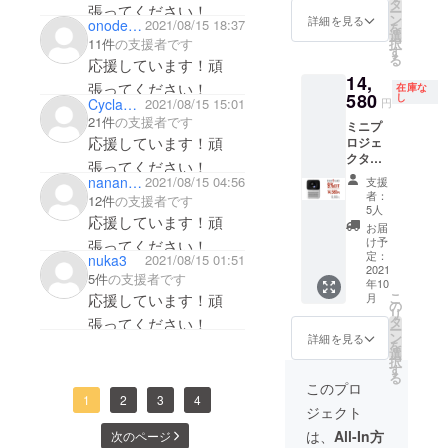
体 x1
となり
タ
張ってください！
ー
ACアダ
ます。
ン
詳細を見る
onodera710323
2021/08/15 18:37
を
プタ x1
※商品の
選
11件
の支援者です
択
リモコ
仕様、
す
る
応援しています！頑
ン x1 日
デザイ
14,
本語説
ンに関
張ってください！
在庫な
明書 x1
580
しまし
し
Cyclamen
2021/08/15 15:01
円
※お届け
ては一
21件
の支援者です
ミニプ
時期
部変更
応援しています！頑
ロジェ
は、生
になる
クター
産、配
可能性
張ってください！
「CUB
送状況
もござ
nanana5521
2021/08/15 04:56
支援
EE」1
により
いま
者：
12件
の支援者です
セット
遅れる
す。ご
5人
応援しています！頑
のお届
可能性
了承く
お届
けで
もござ
ださい
け予
張ってください！
す。
いま
定：
ませ。
nuka3
2021/08/15 01:51
【1セッ
2021
す。 ※
5件
の支援者です
年10
トの詳
送料込
こ
応援しています！頑
月
細】 本
の価格
の
リ
体 x1
となり
タ
張ってください！
ー
ACアダ
ます。
ン
詳細を見る
を
プタ x1
※商品の
選
択
リモコ
仕様、
す
る
ン x1 日
デザイ
このプロ
本語説
1
2
3
4
ンに関
ジェクト
明書 x1
しまし
※お届け
ては一
は、
All-In方
次のページ
時期