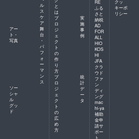
クッ
RE
ル
と
キーポ
ふる
ス
は
リシー
さと
ケ
プ
実
納税
ア
ロ
施
AD
アー
舞
ジ
事
FOR
ト・
台
ェ
例
ALL
写真
・
ク
HIO
パ
ト
KOS
フ
の
HI
ォ
作
JFA
ー
り
クラ
マ
方
ウド
ン
プ
統
ファ
ス
ロ
計
ン
ソー
ジ
デ
ディ
シャ
ェ
ー
ング
ル
ク
タ
mac
グッ
ト
hi-ya
ド
の
補助
広
金申
め
請サ
方
ポー
ト