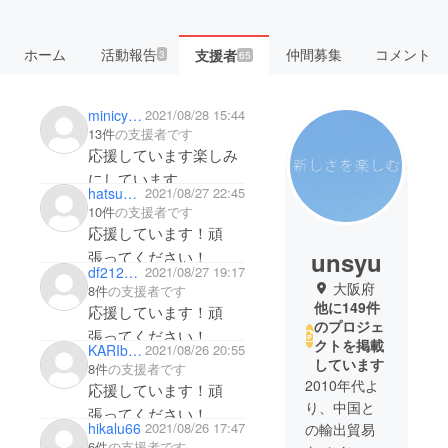
ホーム
活動報告
仲間募集
コメント
支援者
3
65
minicyan11
2021/08/28 15:44
13件
の支援者です
応援しています楽しみ
にしています
hatsu_hinodeya
2021/08/27 22:45
頑張ってください！
10件
の支援者です
応援しています！頑
unsyu
張ってください！
df212d4d7514
2021/08/27 19:17
大阪府
8件
の支援者です
他に149件
応援しています！頑
のプロジェ
張ってください！
クトを掲載
KARIbuKAI0485
2021/08/26 20:55
しています
8件
の支援者です
2010年代よ
応援しています！頑
り、中国と
張ってください！
hikalu66
2021/08/26 17:47
の輸出貿易
6件
の支援者です