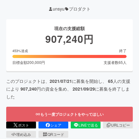
unsyu
プロダクト
現在の支援総額
907,240
円
終了
453
%達成
目標金額
200,000
円
支援者数
65
人
このプロジェクトは、
2021/07/21
に募集を開始し、
65
人の支援
により
907,240
円の資金を集め、
2021/09/29
に募集を終了しま
した
もう一度プロジェクトをやってほしい
ポスト
シェア
LINEで送る
URLコピー
埋め込み
QRコード