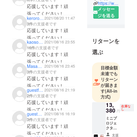
をメイン業
https://www.facebook.com/Unsyu-225446938330839/
応援しています！頑
務として、
メッセー
張ってください！
会社を設立
ジを送る
kerorossi
2021/08/20 11:47
しました。
3件
の支援者です
その後、EC
応援しています！頑
事業にも参
張ってください！
リターンを
入し、業務
kaosousyu
2021/08/16 23:55
16件
の支援者です
を拡大しま
選ぶ
応援しています！頑
した。
張ってください！
2018年、ク
Masahiko06
2021/08/16 23:45
目標金額
ラウドファ
3件
の支援者です
未達でも
ンディング
応援しています！頑
リターン
事業にも参
が届きま
張ってください！
入し、主に
guestfcfaa0f916d4
2021/08/16 21:19
す
(All-in
海外から斬
2件
の支援者です
方式)
新なる高品
応援しています！頑
13,
在庫な
質電子製品
張ってください！
380
し
円
guest64897e9703b4hi0221
2021/08/16 16:19
を日本へ輸
ミニプ
3件
の支援者です
入し、日本
ロジェ
応援しています！頑
クター
のお客様に
張ってください！
「CUB
紹介する。
支援