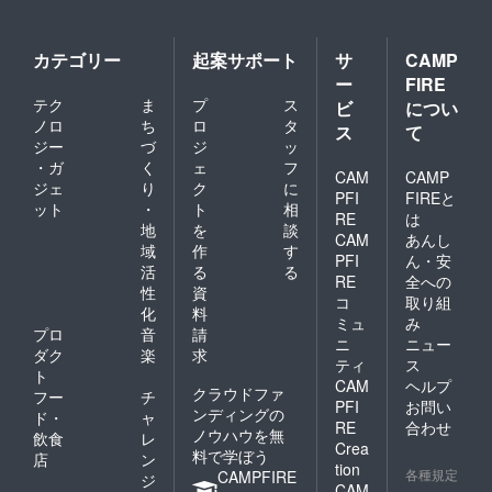
カテゴリー
起案サポート
サ
CAMP
ー
FIRE
テク
ま
プ
ス
ビ
につい
ノロ
ち
ロ
タ
ス
て
ジー
づ
ジ
ッ
・ガ
く
ェ
フ
CAM
CAMP
ジェ
り
ク
に
PFI
FIREと
ット
・
ト
相
RE
は
地
を
談
CAM
あんし
域
作
す
PFI
ん・安
活
る
る
RE
全への
性
資
コ
取り組
化
料
ミュ
み
プロ
音
請
ニ
ニュー
ダク
楽
求
ティ
ス
ト
CAM
ヘルプ
クラウドファ
フー
チ
PFI
お問い
ンディングの
ド・
ャ
RE
合わせ
ノウハウを無
飲食
レ
Crea
料で学ぼう
店
ン
tion
各種規定
CAMPFIRE
ジ
CAM