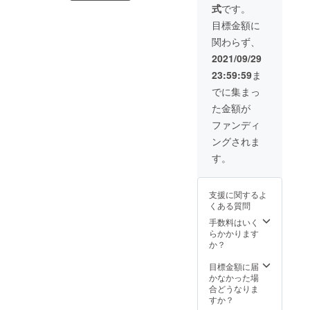
部変更
式
です。
は、生
になる
産、配
可能性
目標金額に
送状況
もござ
関わらず、
により
いま
遅れる
す。ご
2021/09/29
可能性
了承く
23:59:59
ま
もござ
ださい
いま
ませ。
でに集まっ
す。 ※
た金額が
送料込
の価格
ファンディ
となり
ングされま
ます。
※商品の
す。
仕様、
デザイ
ンに関
支援に関するよ
しまし
くある質問
ては一
部変更
手数料はいく
になる
らかかります
可能性
か？
もござ
いま
目標金額に届
す。ご
かなかった場
了承く
合どうなりま
ださい
すか？
ませ。