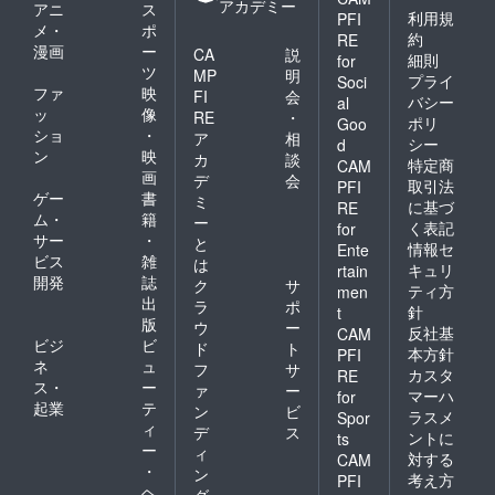
アカデミー
アニ
ス
利用規
PFI
メ・
ポ
約
RE
漫画
ー
CA
説
細則
for
ツ
MP
明
プライ
Soci
ファ
映
FI
会
バシー
al
ッ
像
RE
・
ポリ
Goo
ショ
・
ア
相
シー
d
ン
映
カ
談
特定商
CAM
画
デ
会
取引法
PFI
ゲー
書
ミ
に基づ
RE
ム・
籍
ー
く表記
for
サー
・
と
情報セ
Ente
ビス
雑
は
キュリ
rtain
開発
誌
ク
サ
ティ方
men
出
ラ
ポ
針
t
版
ウ
ー
反社基
CAM
ビジ
ビ
ド
ト
本方針
PFI
ネ
ュ
フ
サ
カスタ
RE
ス・
ー
ァ
ー
マーハ
for
起業
テ
ン
ビ
ラスメ
Spor
ィ
デ
ス
ントに
ts
ー
ィ
対する
CAM
・
ン
考え方
PFI
ヘ
グ