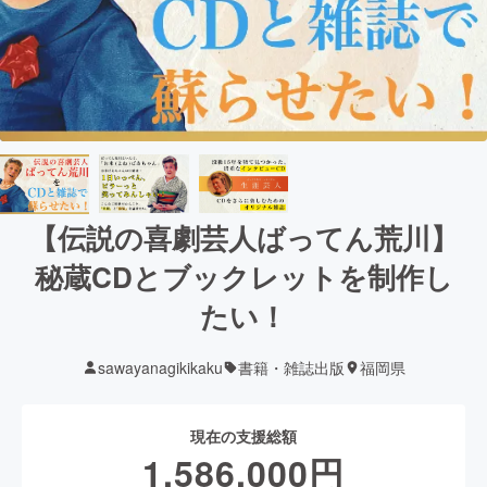
【伝説の喜劇芸人ばってん荒川】
秘蔵CDとブックレットを制作し
たい！
sawayanagikikaku
書籍・雑誌出版
福岡県
現在の支援総額
1,586,000
円