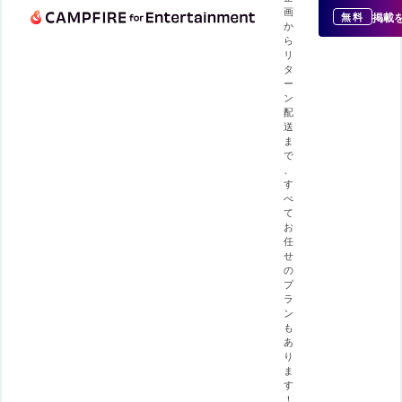
画
掲載
無料
か
ら
リ
タ
ー
ン
配
送
ま
で
、
す
べ
て
お
任
せ
の
プ
ラ
ン
も
あ
り
ま
す
！