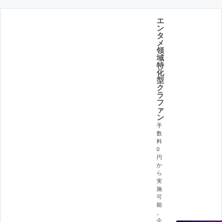
エ
ン
タ
メ
領
域
特
化
型
ク
ラ
フ
ァ
ン
手
数
料
0
円
か
ら
実
施
可
能
。
企