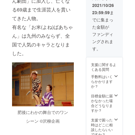
ん劇団」に加入し、亡くな
当時の
2021/10/26
公演、
る69歳まで生涯芸人を貫い
23:59:59
ま
出演
てきた人物。
シーン
でに集まっ
の映像
有名な「お米(よね)ばあちゃ
た金額が
DVD を
お届け
ファンディ
ん」は九州のみならず、全
しま
ングされま
す。
国で人気のキャラとなりま
す。
した。
支援に関するよ
くある質問
手数料はいく
らかかります
か？
目標金額に届
かなかった場
合どうなりま
すか？
肥後にわかの舞台でのワン
支援で困った
シーン ©︎沢柳企画
時はどこに相
談したらいい
ですか？