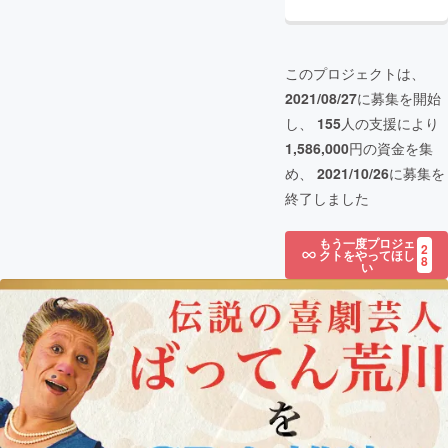
このプロジェクトは、
2021/08/27
に募集を開始
し、
155
人の支援により
1,586,000
円の資金を集
め、
2021/10/26
に募集を
終了しました
もう一度プロジェ
2
クトをやってほし
8
い