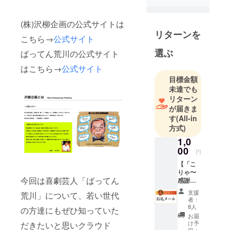
(株)沢柳企画の公式サイトは
リターンを
こちら→
公式サイト
選ぶ
ばってん荒川の公式サイト
はこちら→
公式サイト
目標金額
未達でも
リターン
が届きま
す
(All-in
方式)
1,0
00
円
【「こ
りゃ〜
今回は喜劇芸人「ばってん
感謝ば
い！」
支援
荒川」について、若い世代
ばって
者：
ん荒川
8人
の方達にもぜひ知っていた
特別
お届
CD・雑
け予
だきたいと思いクラウド
誌制作