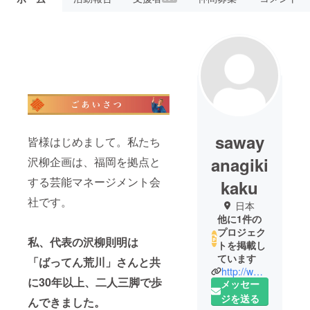
saway
皆様はじめまして。私たち
anagiki
沢柳企画は、福岡を拠点と
する芸能マネージメント会
kaku
社です。
日本
他に1件の
プロジェク
私、代表の沢柳則明は
トを掲載し
ています
「ばってん荒川」さんと共
http://www.sawayanagi.co.jp/
に30年以上、二人三脚で歩
メッセー
ジを送る
んできました。