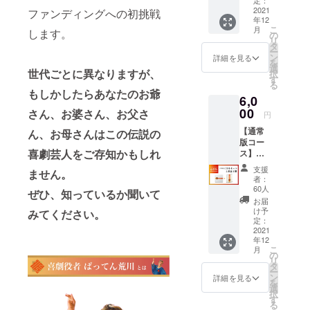
定：
を応援
2021
ファンディングへの初挑戦
年12
した
こ
月
します。
い！】
の
リ
株式会
タ
ー
社沢柳
ン
詳細を見る
を
企画、
選
世代ごとに異なりますが、
択
代表沢
す
る
柳より
もしかしたらあなたのお爺
6,0
お礼の
メール
00
さん、お婆さん、お父さ
円
を送ら
【通常
せてい
ん、お母さんはこの伝説の
版コー
ただき
喜劇芸人をご存知かもしれ
ス】
ます。
ばって
支援
ません。
ん荒川
者：
が令和
60人
ぜひ、知っているか聞いて
に蘇
お届
る！特
け予
みてください。
別CDと
定：
雑誌で
2021
年12
「ピ
こ
月
ラっと
の
リ
笑いん
タ
ー
しゃ
ン
詳細を見る
を
い！」
選
択
・特別
す
る
CD２枚