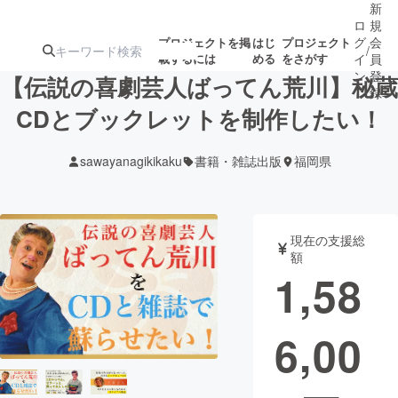
新
ロ
規
グ
会
プロジェクトを掲
はじ
プロジェクト
/
載するには
める
をさがす
イ
員
ン
登
【伝説の喜劇芸人ばってん荒川】秘蔵
録
CDとブックレットを制作したい！
人気のプロ
注目のリ
注目の新着プロ
募集終了が近いプ
もうすぐ公開
sawayanagikikaku
書籍・雑誌出版
福岡県
ジェクト
ターン
ジェクト
ロジェクト
されます
アート・写真
音楽
現在の支援総
額
1,58
テクノロジー・ガジェット
ゲーム・サ
6,00
映像・映画
書籍・雑誌
ビジネス・起業
チャレンジ