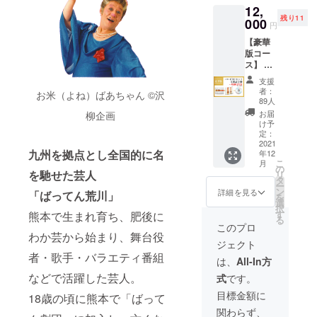
12,
組(1
残り11
セット)
000
円
・特別
【豪華
雑誌(1
版コー
冊) を
ス】 通
セット
常版を
でお届
支援
２セッ
けしま
者：
お米（よね）ばあちゃん ©︎沢
トにプ
す。
89人
ラスし
お届
柳企画
て、喜
け予
劇芸人
定：
ばって
2021
九州を拠点とし全国的に名
年12
ん荒川
こ
月
が映像
の
を馳せた芸人
リ
で蘇
タ
ー
る！ ・
ン
詳細を見る
「ばってん荒川」
を
特別
選
択
CD(2枚
す
熊本で生まれ育ち、肥後に
る
組)×2
このプロ
セット
わか芸から始まり、舞台役
ジェクト
・特別
者・歌手・バラエティ番組
雑誌×2
は、
All-In方
冊 ・特
などで活躍した芸人。
式
です。
別
DVD×1
目標金額に
18歳の頃に熊本で「ばって
枚(60分
関わらず、
程度) ※