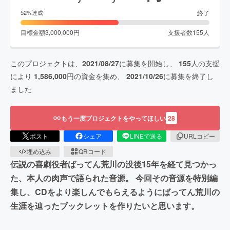
終了
52
%達成
目標金額
3,000,000
円
支援者数
155
人
このプロジェクトは、
2021/08/27
に募集を開始し、
155
人の支援
により
1,586,000
円の資金を集め、
2021/10/26
に募集を終了し
ました
もう一度プロジェクトをやってほしい
28
ポスト
シェア
LINEで送る
URLコピー
埋め込み
QRコード
伝説の喜劇役者ばってん荒川の没後15年を経て見つかっ
た、本人の肉声で語られた音源。 今回その音源を特別編
集し、CDをより楽しんでもらえるようにばってん荒川の
生涯を辿ったブックレットを作りたいと思います。