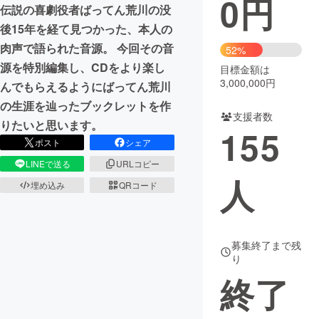
0
円
伝説の喜劇役者ばってん荒川の没
まちづくり・地域活性化
後15年を経て見つかった、本人の
肉声で語られた音源。 今回その音
52%
源を特別編集し、CDをより楽し
目標金額は
CAMPFIRE for Social Good
CAMPFIRE Creation
3,000,000円
んでもらえるようにばってん荒川
CAMPFIREふるさと納税
machi-ya
コミュニティ
の生涯を辿ったブックレットを作
支援者数
りたいと思います。
155
ポスト
シェア
LINEで送る
URLコピー
人
埋め込み
QRコード
募集終了まで残
り
終了