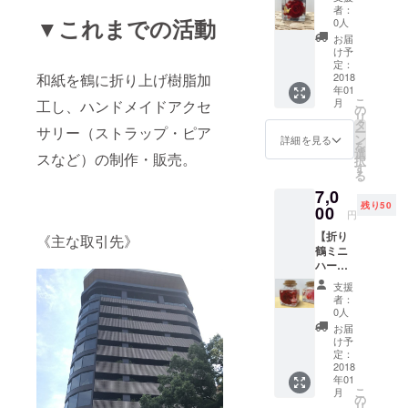
ム（デ
品で
者：
ザイン
す。
▼これまでの活動
0人
おまか
（鶴の
お届
せ）1
大きさ
け予
点】 ハ
は約3ｃ
定：
ンドメ
2018
和紙を鶴に折り上げ樹脂加
ｍ）
年01
イドの
こ
月
工し、ハンドメイドアクセ
ため、
の
リ
同じも
タ
サリー（ストラップ・ピア
ー
のを作
ン
詳細を見る
を
ること
選
スなど）の制作・販売。
択
ができ
す
る
ませ
7,0
ん。 世
残り50
界にひ
00
円
とつだ
【折り
けのオ
《主な取引先》
鶴ミニ
ンリー
ハーバ
ワン商
リウ
品で
支援
ム 1
す。
者：
点】＆
（瓶の
0人
【※お好
高さは
お届
みの商
約8ｃ
け予
品 1
ｍ）
定：
点】の
2018
年01
セッ
こ
月
ト！ ※
の
リ