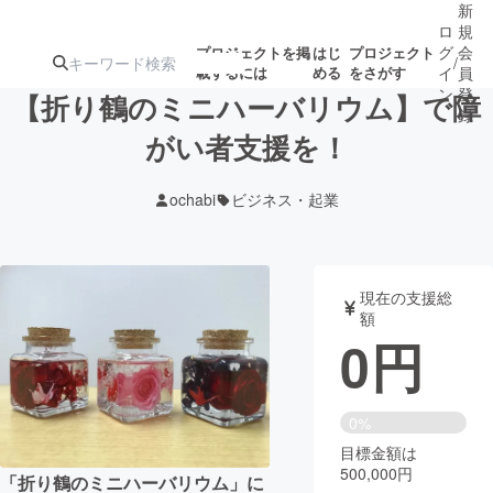
新
ロ
規
グ
会
プロジェクトを掲
はじ
プロジェクト
/
載するには
める
をさがす
イ
員
ン
登
【折り鶴のミニハーバリウム】で障
録
がい者支援を！
人気のプロ
注目のリ
注目の新着プロ
募集終了が近いプ
もうすぐ公開
ochabi
ビジネス・起業
ジェクト
ターン
ジェクト
ロジェクト
されます
アート・写真
音楽
現在の支援総
額
0
円
テクノロジー・ガジェット
ゲーム・サ
映像・映画
書籍・雑誌
0%
目標金額は
500,000円
ビジネス・起業
チャレンジ
「折り鶴のミニハーバリウム」に