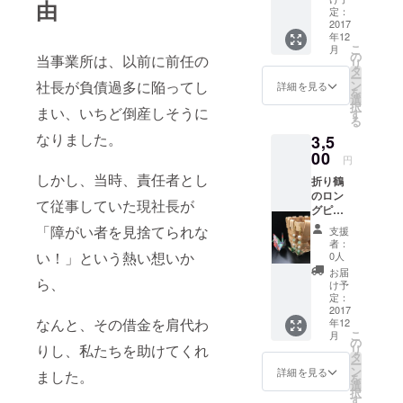
由
る環境の職
ンドメ
定：
場。
イドの
2017
年12
ため、
現在、精
こ
月
同じも
の
当事業所は、以前に前任の
リ
神・聴覚・
のを作
タ
ー
ること
知的の障が
ン
社長が負債過多に陥ってし
詳細を見る
を
ができ
選
いをもった
択
ませ
まい、いちど倒産しそうに
す
る
メンバーが
ん。 世
なりました。
3,5
界にひ
18名在籍
とつだ
00
円
中。
けのオ
しかし、当時、責任者とし
折り鶴
それぞれの
ンリー
のロン
ワン商
障がいの特
て従事していた現社長が
グピア
品で
性にあわせ
スで
す。
「障がい者を見捨てられな
支援
す。
て、
者：
（イヤ
い！」という熱い想いか
0人
ホテル清
リング
お届
掃・内職・
に変更
ら、
け予
も可
定：
制作販売の3
能） 長
2017
つの部門で
なんと、その借金を肩代わ
年12
さ約12
こ
月
ｃｍ お
お仕事をし
の
りし、私たちを助けてくれ
リ
好みの
タ
ています。
ー
色味の
ン
詳細を見る
ました。
を
和紙で
選
択
お作り
す
《将来は一