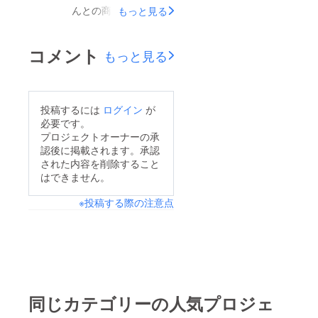
んとの商品取引が正式
もっと見る
のお礼の品（リター
に契約完了しました。
ン）を届ける送料③梱
契約商品は、リターン
コメント
包資材の購入代④二胡
もっと見る
にも設定している ●折
奏者、ジャンさんの演
り鶴ストラップ ●折り
奏会で即売会を開催。
鶴髪飾り＆ピアスの
そこでハーバリウムを
投稿するには
ログイン
が
セット の二種です。
必要です。
販売。＝＝＝＝＝＝＝
折り鶴制作チームは、
プロジェクトオーナーの承
＝＝＝＝＝＝＝＝＝＝
認後に掲載されます。承認
おりづるタワーさんへ
＝＝＝＝＝＝＝＝＝＝
された内容を削除すること
訪問し、売り場の視察
はできません。
＝ 支援をして頂くと
をさせて頂きました。
パトロンとなり、リ
※投稿する際の注意点
タワーの隣には「世界
ターンを受ける権利が
文化遺産 原爆ドー
発生します(^^)/ リ
ム」があり、改めて、
ターンとして「折り鶴
『ヒロシマ平和の祈
のミニハーバリウム」
り』への大切な想いを
をお届けするために
背負った私たちです。
同じカテゴリーの人気プロジェ
は、5000円の支援が
また明日から心新た