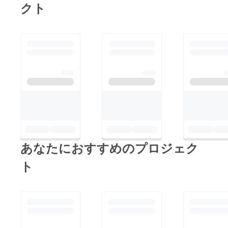
必要です。できる限
クト
に、1羽１羽…真心こ
り、お好みの色やデザ
めて大切に取り組んで
インのハーバリウムを
いきたいと思います！
お届けしたいと考えて
おります。 パトロン
の人数が多ければ多い
ほど、即売会で販売す
る！という「夢」に近
づくことができます。
リバティーはつかいち
は、障がい者福祉施設
ですが、いわゆる税金
あなたにおすすめのプロジェク
からなる福祉団体では
ト
ありません。Ａ型事業
所ですが、株式会社な
ので、販売をし、自ら
売り上げを出すことで
しかリバティーはつか