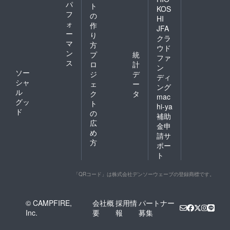
パ
ト
KOS
フ
の
HI
ォ
作
JFA
ー
り
クラ
マ
方
ウド
ン
プ
統
ファ
ス
ロ
計
ン
ソー
ジ
デ
ディ
シャ
ェ
ー
ング
ル
ク
タ
mac
グッ
ト
hi-ya
ド
の
補助
広
金申
め
請サ
方
ポー
ト
「QRコード」は株式会社デンソーウェーブの登録商標です。
© CAMPFIRE,
会社概
採用情
パートナー
Inc.
要
報
募集