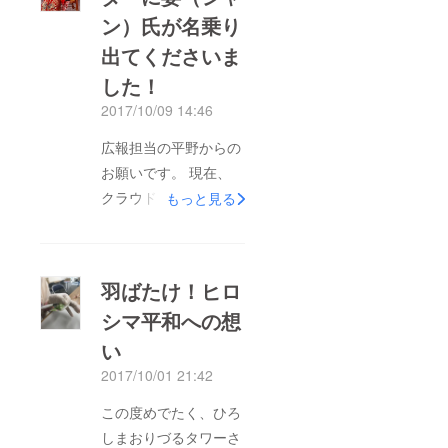
ン）氏が名乗り
出てくださいま
した！
2017/10/09 14:46
広報担当の平野からの
お願いです。 現在、
クラウドファンディン
もっと見る
グ参加中！＝＝＝＝＝
＝＝＝＝＝＝＝＝＝＝
＝＝＝＝＝＝＝＝＝＝
羽ばたけ！ヒロ
＝＝＝【支援金の使用
シマ平和への想
目的】 ジャンショウ
い
イェン氏 ①プリザー
ブドフラワーや瓶、専
2017/10/01 21:42
用オイルなどの資材購
この度めでたく、ひろ
入代②寄付してくださ
しまおりづるタワーさ
た方々（パトロン）へ