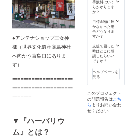
手数料はいく
らかかります
か？
目標金額に届
かなかった場
合どうなりま
すか？
●アンテナショップ三女神
様（世界文化遺産厳島神社
支援で困った
時はどこに相
へ向かう宮島口にありま
談したらいい
ですか？
す）
ヘルプページを
見る
======================
======================
このプロジェクト
=======
の問題報告は
こち
ら
よりお問い合わ
せください
▼『ハーバリウ
ム』とは？