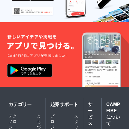
カテゴリー
起案サポート
サ
CAMP
ー
FIRE
テク
ま
プ
ス
ビ
につい
ノロ
ち
ロ
タ
ス
て
ジー
づ
ジ
ッ