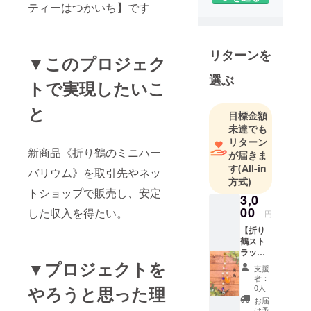
ティーはつかいち】です
Ａ型事業所
【リバ
ティーはつ
リターンを
かいち】広
▼このプロジェク
報担当の平
選ぶ
トで実現したいこ
野です。
と
目標金額
代表取締役
未達でも
の岡本淳自
リターン
身も、杖を
新商品《折り鶴のミニハー
が届きま
ついて生活
す
(All-in
バリウム》を取引先やネッ
している障
方式)
トショップで販売し、安定
がい者で
3,0
す。
00
した収入を得たい。
円
なので気軽
【折り
に相談で
鶴スト
ラップ
き、理解し
（デザ
▼プロジェクトを
てもらいに
支援
インお
者：
くい悩みも
まか
0人
やろうと思った理
せ）1
わかりあえ
お届
点】 ハ
け予