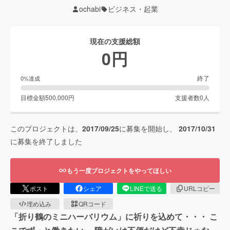
ochabi
ビジネス・起業
現在の支援総額
0
円
終了
0
%達成
目標金額
500,000
円
支援者数
0
人
このプロジェクトは、
2017/09/25
に募集を開始し、
2017/10/31
に募集を終了しました
もう一度プロジェクトをやってほしい
ポスト
シェア
LINEで送る
URLコピー
埋め込み
QRコード
「折り鶴のミニハーバリウム」に祈りを込めて・・・ こ