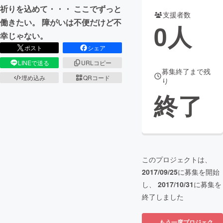
祈りを込めて・・・ ここでずっと
支援者数
まちづくり・地域活性化
働きたい。 障がいは不便だけど不
0
人
幸じゃない。
ポスト
シェア
CAMPFIRE for Social Good
CAMPFIRE Creation
LINEで送る
URLコピー
CAMPFIREふるさと納税
machi-ya
コミュニティ
募集終了まで残
埋め込み
QRコード
り
終了
このプロジェクトは、
2017/09/25
に募集を開始
し、
2017/10/31
に募集を
終了しました
もう一度プロジェク