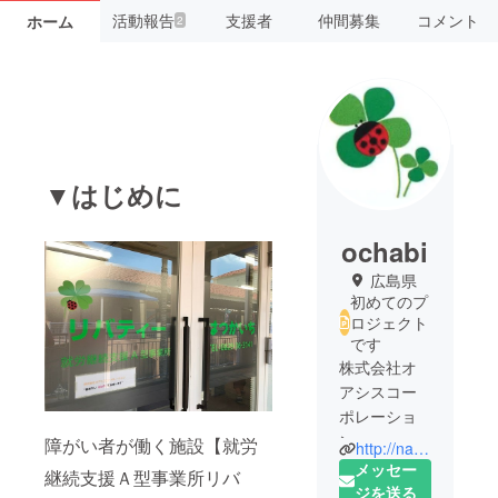
活動報告
支援者
仲間募集
コメント
ホーム
2
▼はじめに
ochabi
広島県
初めてのプ
ロジェクト
です
株式会社オ
アシスコー
ポレーショ
ン
障がい者が働く施設【就労
http://natalie-fuji.com/shop/liberty/
障がい者就
メッセー
継続支援Ａ型事業所リバ
労継続支援
ジを送る