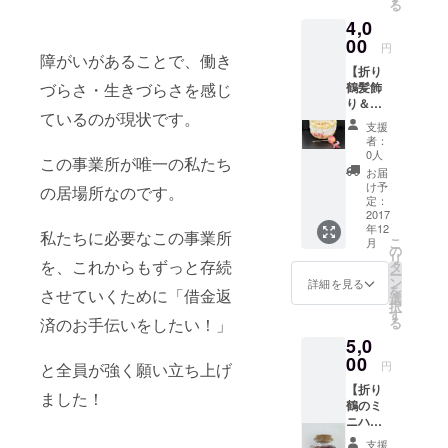
る
します♪
般企業で就
4,0
労するこ
00
円
障がいがあることで、働き
と》を目標
【折り
に、毎日規
鶴髪飾
づらさ・生きづらさを感じ
り＆ピ
則正しい生
ているのが現状です。
アスの
支援
活を送るこ
セット
者：
とや、
（デザ
0人
この事業所が唯一の私たち
インお
社会との関
お届
まか
け予
の居場所なのです。
わりを持つ
せ）1
定：
点】 ハ
2017
ことで、
年12
ンドメ
私たちに必要なこの事業所
日々の訓練
こ
月
イドの
の
リ
を伴って生
ため、
を、これからもずっと存続
タ
ー
同じも
ン
活していま
詳細を見る
を
させていくために「借金返
のを作
選
択
ること
す
る
済のお手伝いをしたい！」
ができ
5,0
ませ
ん。 世
00
円
と全員が強く願い立ち上げ
界にひ
【折り
とつだ
ました！
鶴のミ
けのオ
ニハー
ンリー
バリウ
ワン商
支援