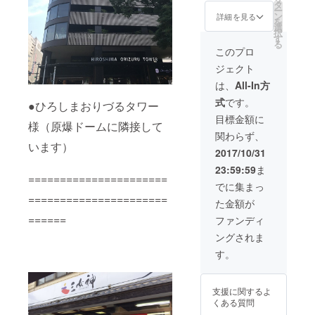
お好み
タ
ー
の商品
ン
詳細を見る
を
は下記
選
択
よりお
す
る
選びく
このプロ
ださい
ジェクト
●スト
ラップ
は、
All-In方
●ロング
式
です。
ピアス
●ひろしまおりづるタワー
●ショー
目標金額に
様（原爆ドームに隣接して
トピア
関わらず、
ス ●ピ
います）
アス＆
2017/10/31
ヘアピ
23:59:59
ま
ンセッ
======================
ト ●折
でに集まっ
り鶴ミ
======================
た金額が
ニハー
バリウ
======
ファンディ
ム
ングされま
す。
支援に関するよ
くある質問