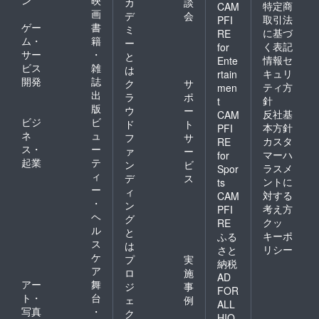
カ
談
特定商
CAM
画
デ
会
取引法
PFI
ゲー
書
ミ
に基づ
RE
ム・
籍
ー
く表記
for
サー
・
と
情報セ
Ente
ビス
雑
は
キュリ
rtain
開発
誌
ク
サ
ティ方
men
出
ラ
ポ
針
t
版
ウ
ー
反社基
CAM
ビジ
ビ
ド
ト
本方針
PFI
ネ
ュ
フ
サ
カスタ
RE
ス・
ー
ァ
ー
マーハ
for
起業
テ
ン
ビ
ラスメ
Spor
ィ
デ
ス
ントに
ts
ー
ィ
対する
CAM
・
ン
考え方
PFI
ヘ
グ
クッ
RE
ル
と
キーポ
ふる
ス
は
リシー
さと
ケ
プ
実
納税
ア
ロ
施
AD
アー
舞
ジ
事
FOR
ト・
台
ェ
例
ALL
写真
・
ク
HIO