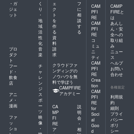
・ガ
く
ェ
フ
CAM
CAMP
ジェ
り
ク
に
PFI
FIREと
ット
・
ト
相
RE
は
地
を
談
CAM
あんし
域
作
す
PFI
ん・安
活
る
る
RE
全への
性
資
コ
取り組
化
料
ミュ
み
プロ
音
請
ニ
ニュー
ダク
楽
求
ティ
ス
ト
CAM
ヘルプ
クラウドファ
フー
チ
PFI
お問い
ンディングの
ド・
ャ
RE
合わせ
ノウハウを無
飲食
レ
Crea
料で学ぼう
店
ン
tion
各種規定
CAMPFIRE
ジ
CAM
アカデミー
アニ
ス
利用規
PFI
メ・
ポ
約
RE
漫画
ー
CA
説
細則
for
ツ
MP
明
プライ
Soci
ファ
映
FI
会
バシー
al
ッ
像
RE
・
ポリ
Goo
ショ
・
ア
相
シー
d
ン
映