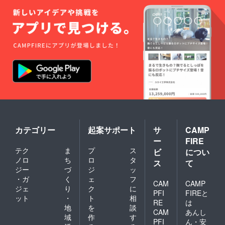
カテゴリー
起案サポート
サ
CAMP
ー
FIRE
テク
ま
プ
ス
ビ
につい
ノロ
ち
ロ
タ
ス
て
ジー
づ
ジ
ッ
・ガ
く
ェ
フ
CAM
CAMP
ジェ
り
ク
に
PFI
FIREと
ット
・
ト
相
RE
は
地
を
談
CAM
あんし
域
作
す
PFI
ん・安