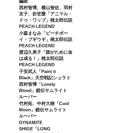
てし
編曲
土日祝
ディン
まった
での会
グ期間
西村智博、横山智佐、羽村
公演
場使用
終了後
京子、折笠愛「アニマル・
は、フ
になり
からと
リーパ
ドゥ・ワップ」桃太郎伝説
ます。
させて
ス観覧
※※リ
いただ
PEACH LEGEND
の受付
ターン
きま
小森まなみ「ピーチボー
をお断
のお受
す。 感
りする
け取り
イ・ブギウギ」桃太郎伝説
謝の
可能性
はメー
メッ
PEACH LEGEND
がござ
ルにて
セージ
渡辺久美子「誰がために金
いま
送らせ
として
す。 ・
ていた
は成る！」桃太郎伝説
のあり
ご入場
だきま
がとう
PEACH LEGEND
順はフ
す。 会
動画は
子安武人「Paint it
リーパ
場使用
メール
ス観覧
の予約
Black」天空戦記シュラト
にて送
希望の
はクラ
らせて
西村智博「Lonely
ご連絡
ウド
いただ
Blood」鎧伝サムライト
の受付
ファン
きま
順とな
ディン
ルーパー
す。 ※
りま
グ期間
支援金
竹村拓、中村大樹「Cool
す。 ・
終了後
額は、
Moon」鎧伝サムライト
ご連絡
からと
申し込
なく当
させて
み時に
ルーパー
日直接
いただ
「上乗
DYNAMITE
お越し
きま
せ支
SHIGE「LONG
いただ
す。 感
援」が