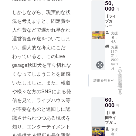
50,
にレン
＝＝ ラ
ドリン
ベント
場時の
タルで
000
イブガ
ク
等、ド
円
ドリン
しかしながら、現実的な状
きま
レージ
チャー
リンク
ク
【ライ
す！ 定
秋田
ジの代
チケッ
チャー
況を考えますと、固定費や
ブガ
価 通
犬 オ
わりに
トの利
ジの代
レージ
常、PA
リジナ
は使え
用が出
人件費などで遅かれ早かれ
わりに
秋田
付きで
ルTシャ
ませ
来ない
支援
は使え
犬 貸
（税込
ツ概要
ん。 ※
者：
運営資金が底をついてしま
場合が
ませ
切券
み
サイ
4人
リター
ありま
ん。 ※
（土日
40000
い、個人的な考えにこだ
ズ：
ンのお
お届
す。 ※
リター
祝）】
円→
S,M,L,L
け予
受け取
ドリン
ンのお
通常土
わっていると、このLive
諸々込
定：
L ※ 受注
りは、
クチ
受け取
日祝
2022
みで
生産と
店頭ま
ケット
りは、
garage秋田犬を守り切れな
年01
ホール
30,000
なりま
たは郵
に使用
店頭ま
こ
月
レンタ
円） ・
の
すの
送での
期限は
たは郵
くなってしまうことを痛感
リ
ル ※今
平日
タ
で、
選択が
ありま
送での
ー
回のプ
ホール
ン
メー
詳細を見る
可能で
いたしました。また、報道
せん。
選択が
を
ロジェ
レンタ
選
カー欠
す、ご
いつで
可能で
択
クト限
ル 8時
す
品また
や様々な方のSNSによる発
支援時
も来ら
す、ご
る
定でお
間 ・あ
は廃盤
にお選
れた時
支援時
60,
得にレ
信を見て、ライブハウス等
りがと
により
びくだ
にご使
にお選
ンタル
000
う動画
仕様が
さい。
円
用いた
びくだ
が不要なものと遠回しに認
できま
有効期
変更に
※支援金
だけま
さい。
【1 年
す！ 定
限はラ
なる可
額は、
す。 入
※支援金
識させられつつある現状を
間ライ
価 通
イブガ
能性が
申し込
場時の
額は、
ブガ
常、PA
レージ
ござい
み時に
ドリン
知り、エンターテイメント
申し込
レージ
付きで
秋田犬
ます。
「上乗
支援
ク
み時に
秋田
（税込
が存続
予めご
者：
を提供する場所を長年運営
せ支
チャー
「上乗