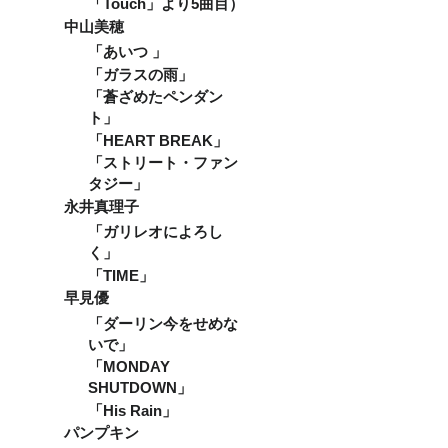
覧をご
ざいま
「Touch」より5曲目）
インに
ている
希望さ
す！
従って
方は、
中山美穂
れる方
の有観
事前に
は先着
「あいつ 」
客ライ
こちら
があり
ブ、そ
へのご
「ガラスの雨」
ますの
れを配
報告と
「蒼ざめたペンダン
でご利
信する
アー
用の旨
ことも
ト」
ティス
をお電
可能で
トへの
「HEART BREAK」
話か
す！ も
ご確認
メール
「ストリート・ファン
し特定
をお願
からご
のアー
いして
タジー」
連絡く
ティス
おりま
永井真理子
ださ
トへの
す。 ご
い。ご
プレゼ
利用時
「ガリレオによろし
連絡を
ント前
間は
く」
いただ
提で支
10:00～
いたお
「TIME」
援をご
23:00(2
客様か
検討い
2:30音
早見優
ら先着
ただい
止め)と
順に8名
「ダーリン今をせめな
ている
なりま
様まで
方は、
す。 ※
いで」
受付い
事前に
時短要
「MONDAY
たしま
こちら
請、
す。 ラ
SHUTDOWN」
へご報
キャパ
イブ情
告と
制限な
「His Rain」
報は事
アー
どある
パンプキン
前に
ティス
場合は