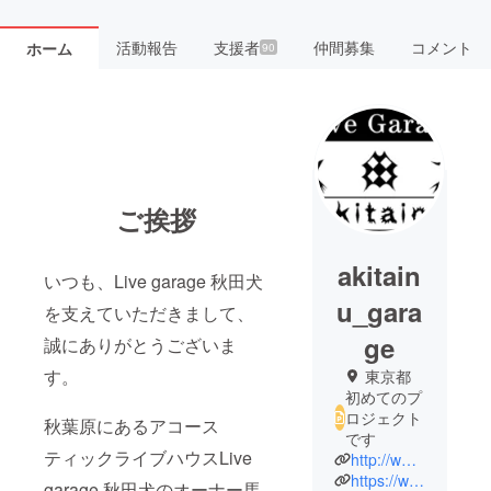
活動報告
支援者
仲間募集
コメント
ホーム
90
ご挨拶
akitain
いつも、Live garage 秋田犬
u_gara
を支えていただきまして、
ge
誠にありがとうございま
す。
東京都
初めてのプ
ロジェクト
秋葉原にあるアコース
です
ティックライブハウスLive
http://www.akitainu-garage.com/
https://www.youtube.com/channel/UCC9i6navEdigBkvMlTgCc4w
garage 秋田犬のオーナー馬