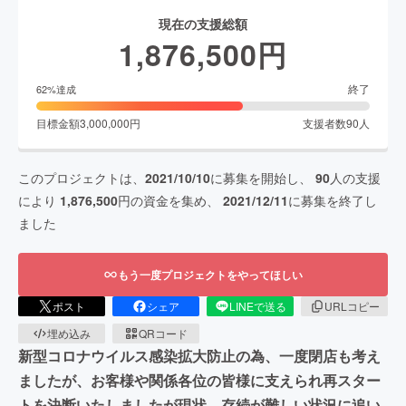
現在の支援総額
1,876,500
円
終了
62
%達成
目標金額
3,000,000
円
支援者数
90
人
このプロジェクトは、
2021/10/10
に募集を開始し、
90
人の支援
により
1,876,500
円の資金を集め、
2021/12/11
に募集を終了し
ました
もう一度プロジェクトをやってほしい
ポスト
シェア
LINEで送る
URLコピー
埋め込み
QRコード
新型コロナウイルス感染拡大防止の為、一度閉店も考え
ましたが、お客様や関係各位の皆様に支えられ再スター
トを決断いたしましたが現状、存続が難しい状況に追い