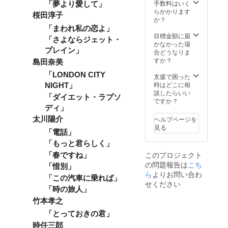
最初に
作開始
ファン
手数料はいく
権利の
「夢より愛して」
にお選
ご利用
から納
ディン
らかかります
譲渡は
びくだ
桜田淳子
いただ
品まで
グ期間
か？
可能と
さい。
いた日
１、
終了後
なって
「まわれ私の恋よ」
※主催が
付より1
２ヶ月
にご相
目標金額に届
おりま
ライブ
「さよならジェット・
年間と
の見込
談での
かなかった場
すの
ガレー
なりま
みとな
プレイン」
決定と
合どうなりま
で、そ
ジ秋田
す。 ・
りま
なりま
すか？
う言っ
犬では
島田奈美
ご支援
す。 リ
す。 も
た 観点
無いイ
者ご本
テイク
「LONDON CITY
し、
支援で困った
でもご
ベント
人様の
は基本
アー
時はどこに相
検討い
NIGHT」
等、ド
みご使
的にお
ティス
談したらいい
ただだ
リンク
「ダイエット・ラプソ
用可能
引き受
トへの
ですか？
けま
チケッ
・フ
け出来
ディ」
プレゼ
す。 で
トの利
リーパ
かねま
ントが
きる限
用が出
ヘルプページを
太川陽介
スは1枚
す。 ・
ご希望
りサ
来ない
見る
につき1
馬場孝
「電話」
であれ
ポート
場合が
名様の
幸によ
ば アー
いたし
ありま
「もっと君らしく」
ご利用
る1曲プ
ティス
ますの
す。 ※
このプロジェクト
「春ですね」
となり
ロ
トへの
で、お
支援金
の問題報告は
こち
ます。
デュー
権利の
好きな
「惜別」
額は、
・ご利
ス ・あ
ら
よりお問い合わ
譲渡は
ように
申し込
「この汽車に乗れば」
用いた
りがと
可能と
イベン
せください
み時に
だける
う動画
「時の旅人」
なって
トを主
「上乗
公演は
感謝の
おりま
催して
せ支
竹本孝之
ライブ
メッ
すの
くださ
援」が
ガレー
セージ
「とっておきの君」
で、そ
い。 フ
可能で
ジ秋田
として
う言っ
リーラ
す。 も
時任三郎