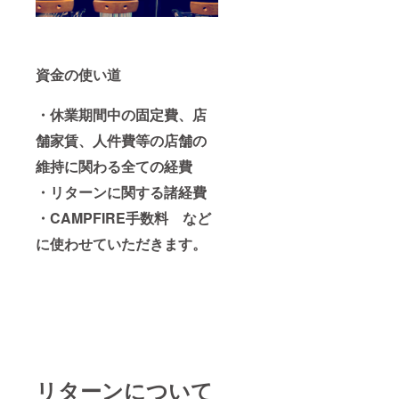
にて送
支援い
らせて
ただき
いただ
ありが
きま
とうご
す。 ※
ざいま
資金の使い道
支援金
す！
額は、
申し込
・休業期間中の固定費、店
み時に
「上乗
舗家賃、人件費等の店舗の
せ支
援」が
維持に関わる全ての経費
可能で
す。 も
・リターンに関する諸経費
ちろ
・CAMPFIRE手数料
など
ん、お
気持ち
に使わせていただきます。
で構い
ませ
ん。 ご
支援い
ただき
ありが
とうご
ざいま
す！
リターンについて