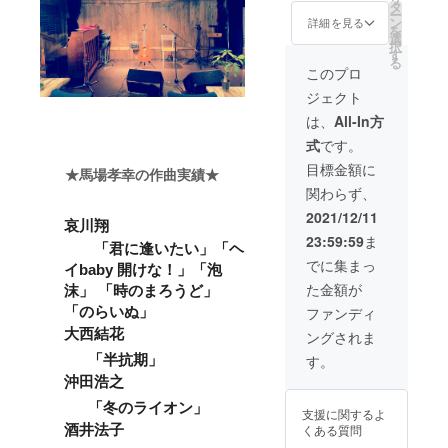
ター・
グ)
イベン
タ
を温存
せん。
ちろ
ー
アー
100000
ト開催
ン
してい
詳細を見る
いつで
ん、お
を
ティス
円 馬
となり
選
ただく
も来ら
気持ち
択
トの企
場孝幸
ますの
す
ことも
れた時
で構い
る
画主催
から作
で、 も
可能で
このプロ
にご使
ませ
者が異
詞、作
ちろん
す。 日
用いた
ん。 ご
ジェクト
なる公
曲、ア
すぐに
程はク
だけま
支援い
演では
レン
開催し
ラウド
は、
All-In方
す。 入
ただき
ご利用
ジ、レ
ても
ファン
場時の
ありが
式
です。
いただ
コー
らって
ディン
ドリン
とうご
けませ
ディン
も嬉し
グ期間
目標金額に
ク
ざいま
★馬場孝幸の作曲実績★
ん。 ・
グを含
いです
終了後
チャー
す！
関わらず、
1 年間
めた１
が コロ
からの
ジの代
ライブ
曲をリ
ナ禍で
ご相談
2021/12/11
わりに
哀川翔
ガレー
ターン
の開催
で決定
は使え
23:59:59
ま
ジ秋田
とさせ
が心配
となり
ませ
「君に逢いたい」「ヘ
犬 主催
ていた
な場合
ます。
でに集まっ
ん。 ※
イbaby 開けな！」「泡
公演フ
だきま
は、終
もし、
リター
た金額が
リーパ
す。 楽
沫」 「時のまろうど」
息後ま
アー
ンのお
ス券 ・
曲制作
で権利
ティス
ファンディ
「のらいぬ」
受け取
ありが
はご支
を温存
トへの
りは、
大西結花
ングされま
とう動
援いた
してい
プレゼ
店頭ま
画 【フ
だいた
ただく
ントが
す。
「半抗期」
たは郵
リーパ
先着順
ことも
ご希望
送での
沖田浩之
ス利用
とさせ
可能で
であれ
選択が
規約】
ていた
す。 日
ば アー
「冬のライオン」
可能で
支援に関するよ
・有効
だきま
程はク
ティス
す、ご
くある質問
酒井法子
期限は
す。 制
ラウド
トへの
支援時