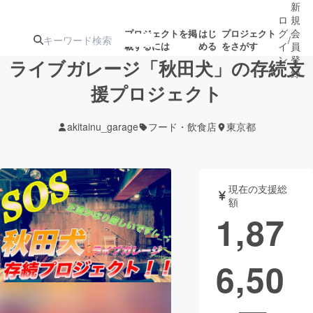
新
ロ
規
グ
会
プロジェクトを掲
はじ
プロジェクト
/
載するには
める
をさがす
イ
員
ン
登
ライブガレージ「秋田犬」の存続支
録
援プロジェクト
人気のプロ
注目のリ
注目の新着プロ
募集終了が近いプ
もうすぐ公開
akitainu_garage
フード・飲食店
東京都
ジェクト
ターン
ジェクト
ロジェクト
されます
アート・写真
音楽
現在の支援総
額
1,87
テクノロジー・ガジェット
ゲーム・サ
6,50
映像・映画
書籍・雑誌
ビジネス・起業
チャレンジ