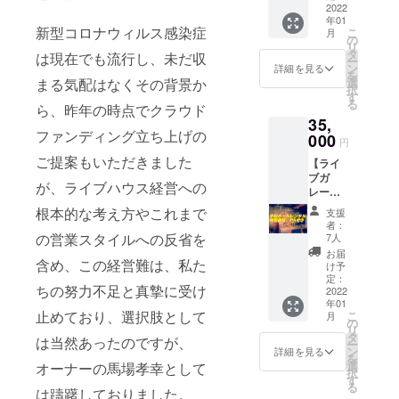
秋田
2022
ジ秋田
ます。
ガレー
年01
犬 オ
犬では
予めご
ジ秋田
新型コロナウィルス感染症
こ
月
リジナ
無いイ
の
了承く
犬では
リ
ルTシャ
ベント
タ
ださい
は現在でも流行し、未だ収
無いイ
ー
ツ サ
等、ド
ン
ますよ
詳細を見る
ベント
を
イ
リンク
まる気配はなくその背景か
選
うお願
等、ド
択
ズ:S,M,
チケッ
す
い申し
リンク
る
ら、昨年の時点でクラウド
L,LL い
トの利
上げま
チケッ
35,
ずれか
用が出
す。 感
トの利
ファンディング立ち上げの
・帽子
000
来ない
謝の
用が出
円
・あり
場合が
メッ
来ない
ご提案もいただきました
【ライ
がとう
ありま
セージ
場合が
ブガ
動
す。 ※
として
ありま
が、ライブハウス経営への
レージ
画
ドリン
のあり
す。 ※
秋田
・ドリ
クチ
根本的な考え方やこれまで
がとう
ドリン
支援
犬 貸
ンクチ
ケット
動画は
者：
クチ
切券
ケット
の営業スタイルへの反省を
に使用
7人
メール
ケット
（平
2枚 ・
期限は
にて送
お届
に使用
含め、この経営難は、私た
日）】
馬場孝
ありま
け予
らせて
期限は
通常平
幸オリ
定：
せん。
いただ
ありま
ちの努力不足と真摯に受け
日ホー
2022
ジナル
いつで
きま
せん。
年01
ルレン
曲『old
も来ら
す。 ※
いつで
止めており、選択肢として
こ
月
タル ※
Folks
の
れた時
主催が
も来ら
リ
今回の
』本人
タ
にご使
ライブ
は当然あったのですが、
れた時
ー
プロ
歌唱動
ン
用いた
詳細を見る
ガレー
にご使
を
ジェク
画 ＝＝
選
オーナーの馬場孝幸として
だけま
ジ秋田
用いた
択
ト限定
＝＝＝
す
す。 入
犬では
だけま
る
でお得
は躊躇しておりました。
＝＝＝
場時の
無いイ
す。 入