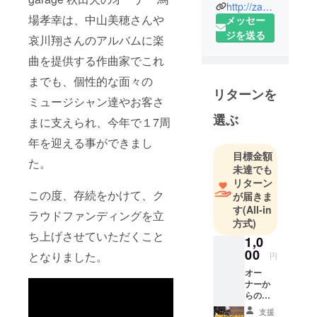
http://zarya-music.com/
場孝幸は、中山美穂さんや
メッセー
ジを送る
哀川翔さんのアルバムに楽
曲を提供する作曲家でこれ
までも、個性的な面々の
リターンを
ミュージシャン達やお客さ
選ぶ
まに支えられ、今年で１7周
年を迎える事ができまし
目標金額
た。
未達でも
リターン
この度、存続をかけて、ク
が届きま
す
(All-in
ラウドファンディングを立
方式)
ち上げさせていただくこと
1,0
00
となりました。
円
オー
ナーか
らのあ
りがと
支援