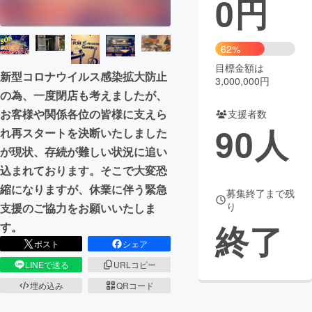
0
円
まちづくり・地域活性化
62%
目標金額は
CAMPFIRE for Social Good
CAMPFIRE Creation
新型コロナウイルス感染拡大防止
3,000,000円
CAMPFIREふるさと納税
machi-ya
コミュニティ
の為、一度閉店も考えましたが、
お客様や関係各位の皆様に支えら
支援者数
90
人
れ再スタートを決断いたしました
が現状、存続が難しい状況に追い
込まれております。そこで大変恐
縮になりますが、休業に伴う緊急
募集終了まで残
り
支援のご協力をお願いいたしま
終了
す。
ポスト
シェア
LINEで送る
URLコピー
埋め込み
QRコード