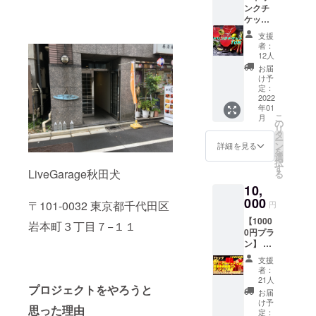
ンクチ
＝＝＝
変更に
ケッ
＝＝＝
なる可
ト 10
＝＝ ラ
能性が
支援
枚 ・あ
イブガ
ござい
者：
りがと
レージ
ます。
12人
う動画
秋田
予めご
お届
【秋田
犬 オ
了承く
け予
犬ドリ
リジナ
定：
ださい
ンクチ
2022
ル T
ますよ
年01
ケット
シャツ
うお願
こ
月
× 10
概要 サ
の
い申し
リ
枚】 感
イズ：
タ
上げま
ー
謝の
S,M,L,L
ン
す。 感
詳細を見る
を
メッ
L ※ 受注
選
謝の
択
セージ
生産と
す
メッ
LiveGarage秋田犬
る
として
なりま
セージ
10,
のあり
すの
として
がとう
000
で、
のあり
〒101-0032 東京都千代田区
円
動画は
メー
がとう
【1000
メール
カー欠
岩本町３丁目７−１１
動画は
0円プラ
にて送
品また
メール
ン】 ・
らせて
は廃盤
にて送
馬場孝
いただ
により
らせて
支援
幸新録
きま
仕様が
いただ
者：
CD 1曲
す。 ※
変更に
21人
きま
プロジェクトをやろうと
・ライ
主催が
なる可
す。 ※
お届
ブガ
ライブ
能性が
け予
主催が
思った理由
レージ
ガレー
定：
ござい
ライブ