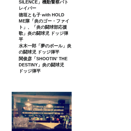
いた場
謝の
可能で
SILENCE」機動警察パト
合、公
メッ
す。 も
レイバー
演によ
セージ
ちろ
りご入
徳垣とも子 with HOLD
として
ん、お
場をお
のあり
気持ち
ME隊「炎のゴー・ファイ
断りす
がとう
で構い
ト」、「炎の闘球部応援
る可能
動画は
ませ
歌」炎の闘球児 ドッジ弾
性がご
メール
ん。 ご
ざいま
にて送
支援い
平
す。 有
らせて
ただき
水木一郎「夢のボール」炎
効期限
いただ
ありが
の闘球児 ドッジ弾平
は最初
きま
とうご
にご利
す。 ※
ざいま
関俊彦「SHOOTIN' THE
用いた
支援金
す！
DESTINY」炎の闘球児
だいた
額は、
日付よ
ドッジ弾平
申し込
り1 年
み時に
間とな
「上乗
りま
せ支
す。 感
援」が
謝の
可能で
メッ
す。 も
セージ
ちろ
として
ん、お
ありが
気持ち
とう動
で構い
画を
ませ
メール
ん。 ご