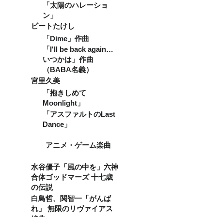
ホーム
トへの
ガイド
「太陽のハレーショ
ページ
ご確認
ライン
ン」
からご
をお願
に従っ
確認く
いして
ビートたけし
ての公
ださい※
おりま
演でお
「Dime」作曲
情報公
す。 ご
願いい
開通知
利用時
「I'll be back again…
たしま
は致し
間は
す。 ※
いつかは」作曲
ませ
10:00～
平日で
（BABA名義）
ん。
23:00(2
の会場
注）フ
2:30音
使用に
宮里久美
リーパ
止め)と
なりま
「抱きしめて
ス観覧
なりま
す。 ※※
の受付
す。 ※
Moonlight」
リター
をお断
時短要
ンのお
「アスファルトのLast
りする
請、
受け取
Dance」
可能性
キャパ
りは
がござ
制限な
メール
いま
どある
にて送
アニメ・ゲーム楽曲
す。 チ
場合は
らせて
ケット
ガイド
いただ
販売・
ライン
きま
水谷優子「風の中を」六神
ご予約
に従っ
す。 会
合体ゴッドマーズ 十七歳
受付が
ての公
場使用
開始時
の伝説
演でお
の予約
に指定
願いい
はクラ
白鳥哲、関智一「がんば
人数を
たしま
ウド
れ」 無限のリヴァイアス
即超え
す。 ※
ファン