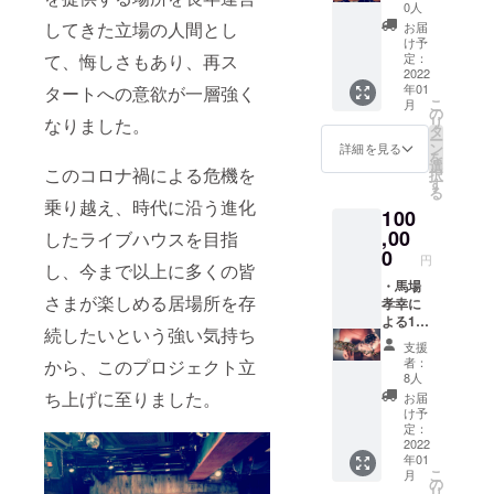
犬 主
み
してい
0人
了承く
援」が
ジの代
せ支
催公演
90000
る限り
してきた立場の人間とし
ださい
お届
可能で
わりに
援」が
フリー
円→
可能で
け予
ますよ
す。 も
は使え
可能で
パス
て、悔しさもあり、再ス
諸々込
定：
す。 感
うお願
ちろ
ませ
す。 も
券】 こ
2022
みで
染予防
い申し
ん、お
ん。 ※
ちろ
年01
タートへの意欲が一層強く
ちらの
50000
の為の
上げま
気持ち
リター
こ
ん、お
月
フリー
円） ・
の
制限下
す。 感
で構い
ンのお
リ
なりました。
気持ち
パス
土日祝
タ
でのイ
謝の
ませ
受け取
ー
で構い
は、ラ
ホール
ン
ベント
詳細を見る
メッ
ん。 ご
りは、
を
ませ
イブガ
レンタ
選
開催と
セージ
支援い
このコロナ禍による危機を
店頭ま
択
ん。 ご
レージ
ル ８
す
なりま
として
ただき
たは郵
る
支援い
秋田犬
時間 ・
すの
乗り越え、時代に沿う進化
のあり
ありが
送での
ただき
100
主催公
ありが
で、 も
がとう
とうご
選択が
ありが
演フ
,00
とう動
したライブハウスを目指
ちろん
動画と
ざいま
可能で
とうご
リーパ
画 有効
0
すぐに
本人歌
す！
円
す、ご
ざいま
し、今まで以上に多くの皆
ス券で
期限は
開催し
唱動画
支援時
す！
す フ
・馬場
ライブ
ても
はメー
にお選
さまが楽しめる居場所を存
リーパ
孝幸に
ガレー
らって
ルにて
びくだ
スの利
よる1曲
ジ秋田
も嬉し
送らせ
続したいという強い気持ち
さい。
用規約
プロ
犬が存
いです
ていた
支援
※支援金
をご確
デュー
続して
が コロ
だきま
者：
から、このプロジェクト立
額は、
認頂
ス(作
いる限
ナ禍で
8人
す。 ※
申し込
き、ご
詞、作
り可能
ち上げに至りました。
の開催
ドリン
お届
み時に
了承の
曲、ア
です。
が心配
け予
クチ
「上乗
上ご購
レン
感染予
定：
な場合
ケット
せ支
入下さ
ジ、レ
2022
防の為
は、終
に使用
援」が
年01
い。 ※
コー
の制限
息後ま
期限は
可能で
こ
月
イベン
ディン
下での
の
で権利
ありま
す。 も
リ