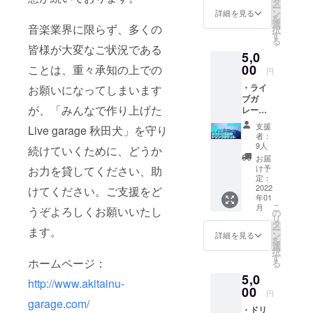
す。
タ
ー
ンクチ
ン
詳細を見る
を
ケッ
選
音楽業界に限らず、多くの
択
ト 1枚
す
る
＝＝＝
皆様が大変なご状況である
5,0
＝＝＝
＝＝＝
00
ことは、重々承知の上での
円
＝ ライ
・ライ
お願いになってしまいます
ブガ
ブガ
レージ
が、「みんなで作り上げた
レージ
秋田
秋田
犬 オ
支援
Live garage 秋田犬」を守り
犬 オ
リジナ
者：
リジナ
ル T
9人
続けていくために、どうか
ルTシャ
シャツ
お届
ツ サ
概要 サ
け予
お力を貸してください、助
イズ：
イズ：
定：
S,M,L,L
2022
S,M,L,L
けてください。ご支援をど
年01
L いず
L ※ 受注
こ
月
うぞよろしくお願いいたし
れか ・
生産と
の
リ
帽
なりま
タ
ー
ます。
子
すの
ン
詳細を見る
を
・あり
で、
選
択
がとう
メー
す
ホームページ：
る
動画 ・
カー欠
5,0
ドリン
品また
http://www.akitainu-
クチ
00
は廃盤
円
ケット1
により
garage.com/
・ドリ
枚 ＝＝
仕様が