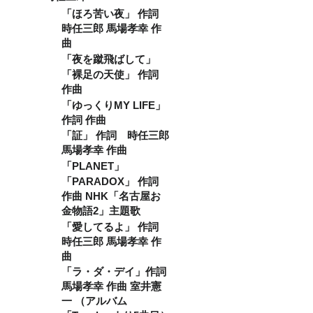
犬 主催
のあり
た 観点
イブや
ちろ
公演に
がとう
「ほろ苦い夜」 作詞
でもご
無観客
ん、お
限りま
動画は
検討い
LIVE無
気持ち
時任三郎 馬場孝幸 作
す。 ・
メール
ただだ
料配信
で構い
曲
フリー
にて送
けま
も可能
ませ
パス観
らせて
す。 で
「夜を蹴飛ばして」
です
ん。 ご
覧希望
いただ
きる限
し、 ガ
支援い
「裸足の天使」 作詞
のご連
きま
りサ
イドラ
ただき
作曲
絡の先
す。 ※
ポート
インに
ありが
着８名
支援金
致しま
従って
「ゆっくりMY LIFE」
とうご
様まで
額は、
すの
の有観
ざいま
作詞 作曲
の受付
申し込
で、お
客ライ
す！
「証」 作詞 時任三郎
となり
み時に
好きな
ブ、そ
ます。
「上乗
ように
れを配
馬場孝幸 作曲
★ご利
せ支
イベン
信する
「PLANET」
用方法
援」が
トを主
ことも
フリー
可能で
「PARADOX」 作詞
催して
可能で
パス観
す。 も
くださ
す！ も
作曲 NHK「名古屋お
覧の受
ちろ
い。 フ
し特定
金物語2」主題歌
付は公
ん、お
リーラ
のアー
演の情
気持ち
イブや
「愛してるよ」 作詞
ティス
報公開
で構い
無観客
トへの
時任三郎 馬場孝幸 作
と同時
ませ
LIVE無
プレゼ
曲
に開始
ん。 ご
料配信
ント前
いたし
支援い
も可能
「ラ・ダ・デイ」作詞
提で支
ます。
ただき
です
援をご
馬場孝幸 作曲 室井憲
フリー
ありが
し、 ガ
検討い
一 （アルバム
パス観
とうご
イドラ
ただい