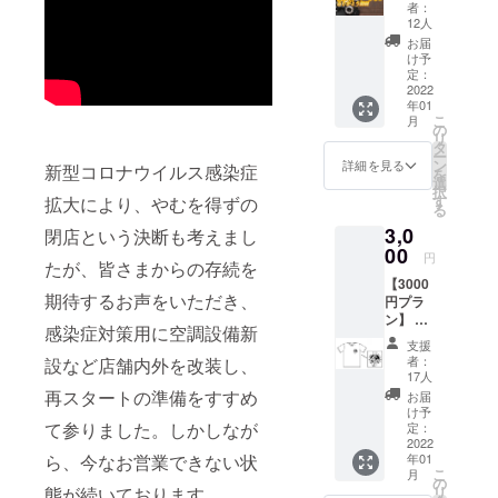
う動
者：
画
12人
1,000円
お届
・オー
け予
ナー馬
定：
場孝幸
2022
年01
から感
こ
月
謝の
の
リ
メッ
タ
ー
セージ
ン
詳細を見る
新型コロナウイルス感染症
を
シンプ
選
択
ルにご
す
拡大により、やむを得ずの
る
支援い
3,0
ただけ
閉店という決断も考えまし
る方は
00
円
たが、皆さまからの存続を
こちら
【3000
からお
期待するお声をいただき、
円プラ
願いし
ン】 ・
ます。
感染症対策用に空調設備新
ライブ
メール
支援
ガレー
にて感
者：
設など店舗内外を改装し、
ジ秋田
謝の
17人
犬 オ
メッ
再スタートの準備をすすめ
お届
リジナ
セージ
け予
ルTシャ
て参りました。しかしなが
として
定：
ツ ・あ
2022
送らせ
年01
ら、今なお営業できない状
りがと
ていた
こ
月
う動画
だきま
の
リ
態が続いております。
・ドリ