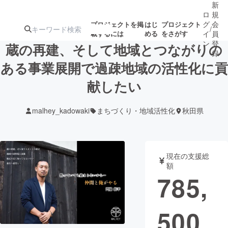
新
ロ
規
グ
会
プロジェクトを掲
はじ
プロジェクト
/
載するには
める
をさがす
イ
員
ン
登
蔵の再建、そして地域とつながりの
録
ある事業展開で過疎地域の活性化に貢
献したい
人気のプロ
注目のリ
注目の新着プロ
募集終了が近いプ
もうすぐ公開
ジェクト
ターン
ジェクト
ロジェクト
されます
malhey_kadowaki
まちづくり・地域活性化
秋田県
アート・写真
音楽
現在の支援総
テクノロジー・ガジェット
ゲーム・サ
額
785,
映像・映画
書籍・雑誌
500
ビジネス・起業
チャレンジ