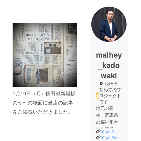
malhey
_kado
waki
秋田県
初めてのプ
1月10日（月) 秋田魁新報様
ロジェクト
です
の朝刊の紙面に当店の記事
地元の高
をご掲載いただきました。
校、群馬県
の福祉系大
学を卒業
https://malhey.com
後、地元仙
https://instagram.com/syohei_kadowaki