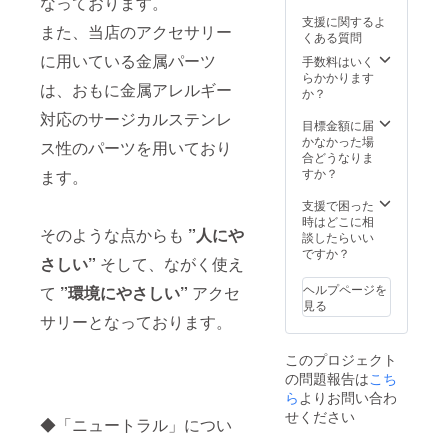
なっております。
限り継
面への
２枚
支援に関するよ
続して
お名前
また、当店のアクセサリー
セット
くある質問
掲載さ
の掲載
※画像は
に用いている金属パーツ
せてい
につき
手数料はいく
イメー
ただき
まして
らかかります
ジで
は、おもに金属アレルギー
ます。
は、店
か？
す。デ
※ご支援
舗を営
ザイン
対応のサージカルステンレ
時、必
業する
目標金額に届
等が若
ず備考
限り継
かなかった場
干異な
ス性のパーツを用いており
欄に掲
続して
合どうなりま
る場合
載ご希
掲載さ
すか？
ます。
がござ
望のお
せてい
いま
名前を
ただき
支援で困った
す。 ◆
ご記入
ます。
時はどこに相
店内壁
そのような点からも
”人にや
下さ
※ご支援
談したらいい
面への
い。 ◆
時、必
ですか？
お名前
さしい”
そして、ながく使え
当店イ
ず備考
の掲載
ベント
欄に掲
※店内壁
ヘルプページを
て
”環境にやさしい”
アクセ
開催時
載ご希
面への
見る
やSNS
望のお
お名前
サリーとなっております。
等でス
名前を
の掲載
ペシャ
ご記入
につき
このプロジェクト
ルスポ
下さ
まして
の問題報告は
こち
ンサー
い。画
は、店
として
ら
よりお問い合わ
像はイ
舗を営
ご紹介
メージ
業する
せください
◆「ニュートラル」につい
※詳細に
です。
限り継
つきま
◆蔵貸
続して