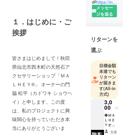
北市内の社
https://instagram.com/malhey_official
メッセー
会福祉法人
ジを送る
で８年間勤
１．はじめに・ご
務。在籍中
おもに地域
挨拶
福祉事業に
リターンを
携わった経
験と「移住
選ぶ
者の方々が
皆さまはじめまして！秋田
地域おこし
目標金額
県仙北市西木町の天然石ア
活動に取り
未達でも
組む中、も
クセサリーショップ「ＭＡ
リターン
ともとこの
が届きま
ＬＨＥＹ®」 オーナーの門
地に住んで
す
(All-in
脇 松平（カドワキ ショウヘ
方式)
いる自分達
若者が動か
イ）と申します。この度
3,0
00
ずにどうす
円
は、私のプロジェクトに興
る！！」と
◆ＭＡ
味関心を持っていただき本
ＬＨＥ
いう想いか
Ｙオー
当にありがとうございま
ら、自分の
ナーか
支援
長年愛用し
らのス