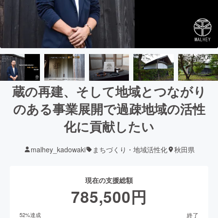
蔵の再建、そして地域とつながり
のある事業展開で過疎地域の活性
化に貢献したい
malhey_kadowaki
まちづくり・地域活性化
秋田県
現在の支援総額
785,500
円
終了
52
%達成