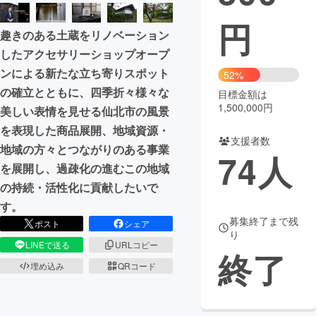
円
まちづくり・地域活性化
趣きのある土蔵をリノベーション
したアクセサリーショップオープ
CAMPFIRE for Social Good
CAMPFIRE Creation
ンによる新たな立ち寄りスポット
52%
CAMPFIREふるさと納税
machi-ya
コミュニティ
の確立とともに、四季折々様々な
目標金額は
1,500,000円
美しい表情を見せる仙北市の風景
を表現した商品展開、地域資源・
支援者数
地域の方々とつながりのある事業
74
人
を展開し、過疎化の進むこの地域
の持続・活性化に貢献したいで
す。
募集終了まで残
ポスト
シェア
り
LINEで送る
URLコピー
終了
埋め込み
QRコード