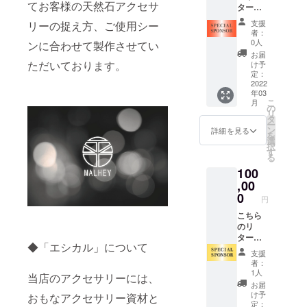
オリジ
い。画
てお客様の天然石アクセサ
ターン
ザイン
す。デ
ナルス
像はイ
はスペ
等が若
ザイン
テッ
メージ
支援
リーの捉え方、ご使用シー
シャル
干異な
等が若
カー
者：
です。
スポン
る場合
干異な
0人
ンに合わせて製作させてい
２枚
サープ
がござ
る場合
セット
お届
ランと
いま
ただいております。
がござ
け予
※画像は
なりま
す。 ◆
定：
いま
イメー
す。 ◆
2022
ＭＡＬ
す。 ◆
ジで
年03
ＭＡＬ
ＨＥＹ
ＭＡＬ
す。デ
こ
月
ＨＥＹ
オリジ
の
ＨＥＹ
ザイン
リ
オー
ナル
タ
オリジ
等が若
ー
ナーか
トート
ン
ナル
詳細を見る
干異な
を
らのス
バッグ
選
トート
る場合
択
ペシャ
※クラウ
す
バッグ
がござ
る
ルサン
ドファ
※クラウ
いま
100
クスレ
ンディ
ドファ
す。 ◆
ター ◆
,00
ング限
ンディ
店内壁
スペ
定グ
0
ング限
面への
円
シャル
レード
定グ
お名前
スポン
こちら
（非売
レード
の掲載
サー枠
のリ
品） ※
（非売
※店内壁
として
ターン
画像は
品） ※
面への
◆「エシカル」について
店内壁
はスペ
イメー
画像は
お名前
支援
面への
シャル
ジで
イメー
の掲載
者：
お名前
スポン
す。デ
ジで
1人
につき
当店のアクセサリーには、
の掲載
サープ
ザイン
す。デ
まして
お届
※店内壁
ランと
等が若
ザイン
け予
おもなアクセサリー資材と
は、店
面への
なりま
干異な
定：
等が若