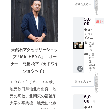
ー
ＭＡＬ
ン
詳細を見る
を
ＨＥＹ
選
択
オー
す
る
ナーセ
5,0
レク
残り3
ション
00
円
オリジ
◆ＭＡ
ナルア
ＬＨＥ
クセサ
Ｙオー
リー ※
ナーか
オプ
支援
らのス
ション
者：
天然石アクセサリーショッ
ペシャ
から、
7人
ルサン
ピア
お届
プ「MALHEＹ®」 オー
クスレ
ス・イ
け予
ター ※
ヤリン
定：
ナー 門脇 松平（カドワキ
画像は
2022
グをお
年03
イメー
選びく
ショウヘイ）
こ
月
ジで
ださ
の
リ
す。 ◆
い。 ※
タ
ー
ＭＡＬ
画像は
１９８７生まれ、３４歳。
ン
詳細を見る
を
ＨＥＹ
サンプ
選
択
地元秋田県仙北市出身。地
ブレン
ルで
す
る
ドコー
す。本
元の高校、北関東の福祉系
5,0
ヒー 5
文「リ
パック
00
ターン
円
大学を卒業後、地元仙北市
※蓮珈琲
のご紹
◆ＭＡ
様から
介」欄