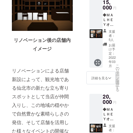
15,
ラン
す。 ◆
ケット
000
ＭＡＬ
円
※画像は
ＨＥＹ
◆ＭＡ
イメー
オリジ
ＬＨＥ
ジで
ナルス
Ｙオー
す。デ
テッ
ナーか
ザイン
カー
支援
らのス
等が若
２枚
者：
ペシャ
リノベーション後の店舗内
干異な
セット
5人
ルサン
る場合
※画像は
お届
イメージ
クスレ
がござ
イメー
け予
ター ※
いま
定：
ジで
画像は
2022
す。 ◆
す。デ
年03
イメー
ＭＡＬ
ザイン
こ
月
ジで
ＨＥＹ
の
等が若
リノベーションによる店舗
リ
す。 ◆
オリジ
タ
干異な
ー
ＭＡＬ
ナルス
ン
る場合
詳細を見る
新設によって、観光地であ
を
ＨＥＹ
テッ
選
がござ
択
オリジ
カー
る仙北市の新たな立ち寄り
す
いま
る
ナルブ
２枚
す。
20,
スポットとして当店が仲間
レス
セット
レット
000
※画像は
円
入りし、この地域の穏やか
「ＭＡ
イメー
◆ＭＡ
ＬＨＥ
ジで
で自然豊かな素晴らしさの
ＬＨＥ
Ｙ」 ※
す。デ
Ｙオー
オプ
ザイン
発信、そして店舗を活用し
ナーか
ション
等が若
支援
らのス
から、
干異な
た様々なイベントの開催な
者：