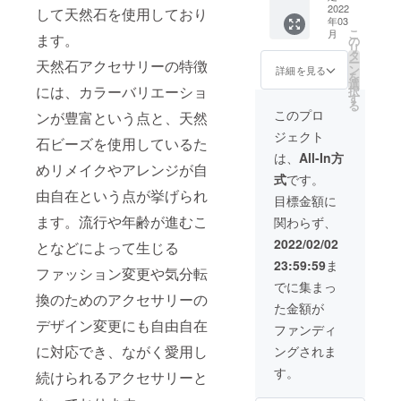
舗を営
お名前
す。 ◆
2022
る場合
して天然石を使用しており
干異な
業する
年03
の掲載
ＭＡＬ
がござ
る場合
限り継
こ
月
ます。
につき
ＨＥＹ
いま
の
がござ
続して
リ
まして
オー
す。 ◆
タ
いま
掲載さ
ー
天然石アクセサリーの特徴
は、店
ナーか
ＭＡＬ
ン
す。 ◆
詳細を見る
せてい
を
舗を営
らのス
ＨＥＹ
選
ＭＡＬ
ただき
には、カラーバリエーショ
択
業する
ペシャ
オリジ
す
ＨＥＹ
ます。
る
限り継
ルサン
ナルス
オリジ
このプロ
※ご支援
ンが豊富という点と、天然
続して
クスレ
テッ
ナルブ
時、必
ジェクト
掲載さ
ター ◆
カー
石ビーズを使用しているた
ラン
ず備考
せてい
スペ
２枚
ケット
は、
All-In方
欄に掲
ただき
シャル
めリメイクやアレンジが自
セット
※画像は
載ご希
式
です。
ます。
スポン
※画像は
イメー
望のお
由自在という点が挙げられ
※ご支援
サー枠
イメー
ジで
目標金額に
名前を
時、必
として
ジで
す。デ
ご記入
ます。流行や年齢が進むこ
関わらず、
ず備考
店内壁
す。デ
ザイン
下さ
欄に掲
面への
ザイン
等が若
2022/02/02
い。画
となどによって生じる
載ご希
お名前
等が若
干異な
像はイ
23:59:59
ま
望のお
の掲載
干異な
る場合
ファッション変更や気分転
メージ
名前を
※店内壁
る場合
がござ
でに集まっ
です。
ご記入
面への
換のためのアクセサリーの
がござ
いま
た金額が
下さ
お名前
いま
す。 ◆
デザイン変更にも自由自在
い。
の掲載
す。 ◆
ＭＡＬ
ファンディ
につき
店内壁
ＨＥＹ
に対応でき、ながく愛用し
ングされま
まして
面への
オリジ
は、店
お名前
ナルス
す。
続けられるアクセサリーと
舗を営
の掲載
テッ
業する
※店内壁
カー