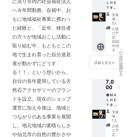
に戻り市内の社会福祉法人
ＬＨＥ
の応援
添付画
Ｙオー
コラボ
像等の
へ８年間勤務。在籍中、お
ナーか
リター
アイテ
支援
らのス
ン品で
もに地域福祉事業に携わっ
ムの中
者：
ペシャ
す。 ※
からの
5人
た経験と、「近年、移住者
ルサン
画像は
ランダ
お届
クスレ
イメー
ムなセ
け予
の方々が地域おこし活動に
ター ◆
ジで
定：
レク
ＭＡＬ
2022
す。食
ション
取り組む中、もともとこの
年03
ＨＥＹ
品表示
を予定
こ
月
オリジ
につき
の
してお
地で生まれ育った自分達若
リ
ナルタ
まして
タ
ります
ー
オル ◆
は、本
ン
者が動かずにどうす
ので、
詳細を見る
を
ＭＡＬ
文「リ
選
具体的
択
ＨＥＹ
る！！」という想いから、
ターン
す
にご希
る
オリジ
のご紹
望があ
自分の長年愛用している天
7,0
ナルロ
介」欄
る場合
ゴス
00
をご覧
には必
円
然石アクセサリーのブラン
テッ
下さ
ず備考
◆ＭＡ
カー
い。 ◆
欄にご
ドを設立。現在のショップ
ＬＨＥ
２枚
ＭＡＬ
記入下
Ｙオー
セット
ＨＥＹ
さい。
運営に加え今後は、地域と
ナーか
※画像は
オリジ
◆ＭＡ
支援
らのス
イメー
つながりのある事業を展開
ナル
ＬＨＥ
者：
ペシャ
ジで
コース
7人
Ｙオリ
ルサン
し、地元地域の素晴らしさ
す。デ
ター ※
ジナル
お届
クスレ
ザイン
画像は
け予
ステッ
や仙北市の自然の豊かさや
ター ※
等が若
定：
イメー
カー