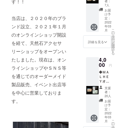
す！！
者：
ペシャ
ている天然
7人
ルサン
お届
石アクセサ
クスレ
け予
当店は、２０２０年のブラ
リーのブラ
ター ◆
定：
ＭＡＬ
2022
ンドを設
ンド設立、２０２１年１月
年03
ＨＥＹ
こ
立。
月
オリジ
の
のオンラインショップ開設
リ
ナルス
ショップの
タ
ー
テッ
ン
詳細を見る
を経て、天然石アクセサ
運営ととも
を
カー
選
択
に、地域住
２枚
リーショップをオープンい
す
る
セット
民や地域資
4,0
たしました。現在は、オン
※画像は
源とリンク
イメー
00
円
ラインショップやＳＮＳ等
した事業展
ジで
◆ＭＡ
す。デ
開による仙
を通じてのオーダーメイド
ＬＨＥ
ザイン
北市の自然
Ｙオー
等が若
製品販売、イベント出店等
ナーか
干異な
の豊かさや
支援
らのス
る場合
を中心に営業しておりま
者：
美しさの発
ペシャ
がござ
20人
信、過疎地
ルサン
いま
す。
お届
クスレ
す。
け予
域の活性化
ター ※
定：
を目指し活
画像は
2022
年03
イメー
動していま
こ
月
ジで
の
す。
リ
す。 ◆
タ