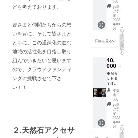
ペシャ
お好き
る場合
3人
ルサン
なカ
どを考えております。
がござ
お届
クスレ
ラーと
いま
け予
ター ※
男性
定：
す。 ◆
画像は
2022
用・女
店内壁
皆さまと仲間たちからの想
年03
イメー
性用を
面への
こ
月
ジで
お選び
の
お名前
いを背に、そして皆さまと
リ
す。 ◆
くださ
タ
の掲載
ー
ＭＡＬ
い。 ◆
ン
※店内壁
詳細を見る
ともに、この過疎化の進む
を
ＨＥ
ＭＡＬ
選
面への
択
Ｙ
ＨＥＹ
す
地域の活性化を目指し取り
お名前
る
オー
オリジ
の掲載
40,
ダーメ
組んでいきたいと思います
ナルス
につき
イドブ
000
テッ
まして
円
ので、クラウドファンディ
レス
カー
は、店
◆ＭＡ
レット
２枚
舗を営
ングに挑戦させて下さ
ＬＨＥ
制作
セット
業する
Ｙオー
（１０
※画像は
限り継
い！！
ナーか
０００
イメー
続して
支援
らのス
円相
ジで
掲載さ
者：
ペシャ
当） ※
す。デ
3人
せてい
ルサン
販売価
ザイン
ただき
お届
クスレ
格１０
等が若
け予
ます。
ター ※
０００
定：
干異な
※ご支援
画像は
2022
円相当
る場合
時、必
年03
イメー
の天然
がござ
ず備考
こ
月
２.天然石アクセサ
ジで
石を使
の
いま
欄に掲
リ
す。 ◆
用した
タ
す。 ◆
載ご希
ー
ＭＡＬ