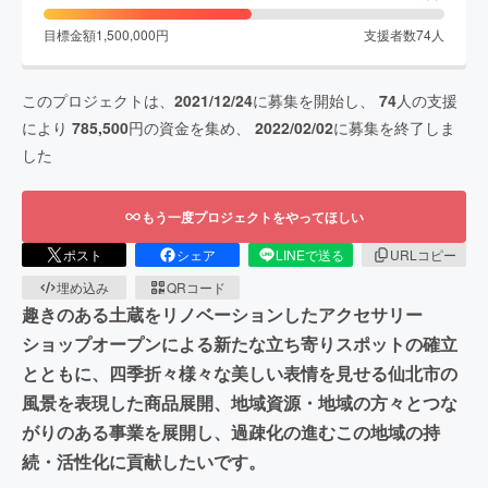
目標金額
1,500,000
円
支援者数
74
人
このプロジェクトは、
2021/12/24
に募集を開始し、
74
人の支援
により
785,500
円の資金を集め、
2022/02/02
に募集を終了しま
した
もう一度プロジェクトをやってほしい
ポスト
シェア
LINEで送る
URLコピー
埋め込み
QRコード
趣きのある土蔵をリノベーションしたアクセサリー
ショップオープンによる新たな立ち寄りスポットの確立
とともに、四季折々様々な美しい表情を見せる仙北市の
風景を表現した商品展開、地域資源・地域の方々とつな
がりのある事業を展開し、過疎化の進むこの地域の持
続・活性化に貢献したいです。