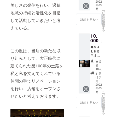
画像は
2022
干異な
ジで
２枚
美しさの発信を行い、過疎
年03
イメー
る場合
す。デ
セット
こ
月
ジで
がござ
の
ザイン
※画像は
地域の持続と活性化を目指
リ
す。 ◆
いま
タ
等が若
イメー
ー
ＭＡＬ
す。
ン
干異な
して活動していきたいと考
詳細を見る
ジで
を
ＨＥＹ
選
る場合
す。デ
択
オリジ
えている。
す
がござ
ザイン
る
ナル
いま
等が若
10,
トート
す。 ◆
干異な
バッグ
000
ＭＡＬ
る場合
円
※クラウ
ＨＥＹ
がござ
◆ＭＡ
ドファ
オリジ
いま
この度は、当店の新たな取
ＬＨＥ
ンディ
ナルス
す。
Ｙオー
ング限
テッ
り組みとして、大正時代に
ナーか
定グ
カー
支援
らのス
レード
建てられた築100年の土蔵を
２枚
者：
ペシャ
（非売
18人
セット
ルサン
私と私を支えてくれている
品） ※
※画像は
お届
クスレ
画像は
け予
イメー
仲間の手でリノベーション
ター ※
イメー
定：
ジで
画像は
2022
ジで
す。デ
を行い、店舗をオープンさ
年03
イメー
す。デ
ザイン
こ
月
ジで
ザイン
の
等が若
せたいと考えております。
リ
す。 ◆
等が若
タ
干異な
ー
ＭＡＬ
干異な
ン
詳細を見る
る場合
を
ＨＥＹ
る場合
選
がござ
択
オリジ
がござ
す
いま
る
ナルブ
いま
す。