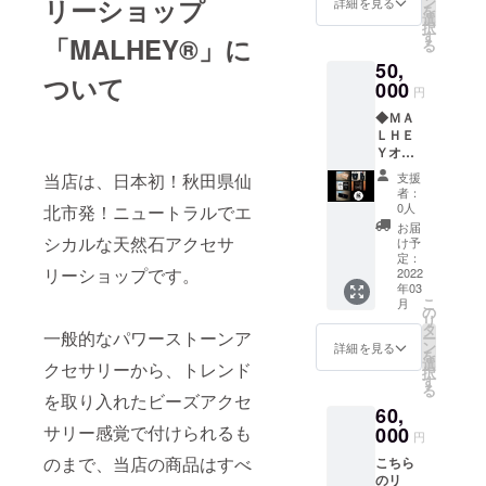
オー
リーショップ
ン
店内壁
詳細を見る
望のお
を
ＨＥＹ
ダーメ
選
面への
名前を
択
オリジ
イドブ
す
お名前
ご記入
「MALHEY®」に
る
ナルブ
レス
の掲載
下さ
50,
レス
レット
※店内壁
い。画
ついて
レット
000
を、ご
面への
像はイ
円
「ＭＡ
支援者
お名前
メージ
◆ＭＡ
ＬＨＥ
様のご
の掲載
です。
ＬＨＥ
Ｙ」 ※
希望に
につき
Ｙオー
オプ
合わせ
まして
ナーか
ション
て製作
は、店
当店は、日本初！秋田県仙
支援
らのス
から、
させて
舗を営
者：
ペシャ
お好き
いただ
0人
北市発！ニュートラルでエ
業する
ルサン
なカ
きま
限り継
お届
クスレ
シカルな天然石アクセサ
ラーと
す。制
け予
続して
ター ※
男性
定：
作の流
掲載さ
リーショップです。
画像は
2022
用・女
れにつ
せてい
年03
イメー
性用を
きまし
ただき
こ
月
ジで
お選び
の
ては、
ます。
リ
す。 ◆
くださ
タ
「リ
※ご支援
一般的なパワーストーンア
ー
ＭＡＬ
い。 ◆
ン
ターン
詳細を見る
時、必
を
ＨＥＹ
ＭＡＬ
選
のご紹
クセサリーから、トレンド
ず備考
択
オリジ
ＨＥＹ
す
介」欄
欄に掲
る
ナルタ
オリジ
を取り入れたビーズアクセ
をご覧
載ご希
60,
オル ※
ナルタ
下さ
望のお
サリー感覚で付けられるも
画像は
000
オル ※
い。 ◆
名前を
円
イメー
画像は
ＭＡＬ
ご記入
のまで、当店の商品はすべ
こちら
ジで
イメー
ＨＥＹ
下さ
のリ
す。デ
ジで