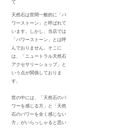
て
して
し切り
掲載さ
は、ご
利用権
せてい
登録い
利（３
ただき
天然石は世間一般的に「パ
ただい
日間）
ます。
ている
※ご利用
ワーストーン」と呼ばれて
※ご支援
ご連絡
につき
時、必
います。しかし、当店では
先に当
まして
ず備考
店から
は、
欄に掲
「パワーストーン」とは呼
ご連絡
「リ
載ご希
し、直
ターン
望のお
んでおりません。そこに
接打ち
のご紹
名前を
合わせ
介」欄
ご記入
は、「ニュートラル天然石
させて
をご覧
下さ
いただ
下さ
アクセサリーショップ」と
い。画
きま
い。 ※
像はイ
す。
いう点が関係しておりま
詳細に
メージ
つきま
です。
す。
して
は、ご
登録い
ただい
世の中には、「天然石のパ
ている
ご連絡
ワーを感じる方」と「天然
先に当
石のパワーを全く感じない
店から
ご連絡
方」がいらっしゃると思い
し、直
接打ち