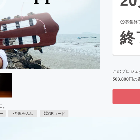
募集終
CAMPFIRE for Social Good
CAMPFIRE Creation
終
CAMPFIREふるさと納税
machi-ya
コミュニティ
このプロジェ
503,800
円の
に。
ピー
埋め込み
QRコード