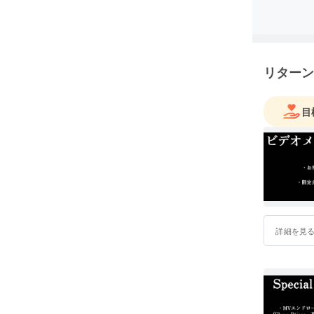
高校時代は軽
Zeppel
する。
リターン
大学では
する。
目
大学卒業
色に衝撃
卒業後、渡
Salado
ぶ。
帰国後、
詳細を見
その後、
演。また
ソロギタ
れずに様々