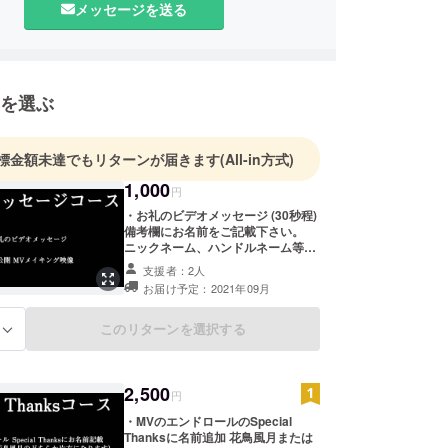
メッセージを送る
音楽部に所属しJ-POPやVan HalenやLed
in、Extremeなどのロックミュージックを中心に演奏
を選ぶ
音楽活動の他に野宿で日本一周など放浪生活も経験
標金額未達でもリターンが届きます
(All-in方式)
間際にテレビから流れてきたフラメンコギターの音
1,000
円
を受けフラメンコに興味を持つ。
・お礼のビデオメッセージ (30秒程)
備考欄にお名前をご記載下さい。
西。アンダルシア地方のヘレスに滞在しMiguel
ニックネーム、ハンドルネーム等で
、Juan Manuel Moneoに師事しフラメンコギターを学
も可です。そちらを読み上げさせて
支援者：2人
いただきます！ ※支援時、必ず備考
お届け予定：2021年09月
欄にご希望のお名前をご記入くださ
い。 （匿名希望の場合は匿名とご記
池川寿一に師事し踊り伴奏等を学ぶ。
載下さい） ・限定公開MVのメイキ
このリターンを選択する
る
ング映像視聴特典
フラメンコショーを鑑賞できるタブラオなどに出
2,500
レストランやカフェ等でフラメンコショーの開催、
円
ーやポップス、ジャズライブなどジャンルにとらわ
・MVのエンドロールのSpecial
な演奏活動を行う。2018年よりVivaフラメンコギ
Thanksに名前追加 花鳥風月または