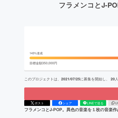
フラメンコとJ-P
143
%達成
目標金額
350,000
円
このプロジェクトは、
2021/07/25
に募集を開始し、
20
ポスト
シェア
LINEで送る
U
フラメンコとJ-POP。異色の音楽を１枚の音楽作