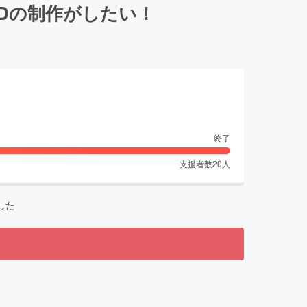
CDの制作がしたい！
終了
支援者数
20
人
した