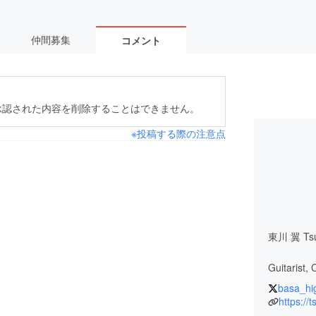
仲間募集
コメント
承認された内容を削除することはできません。
※投稿する際の注意点
東川 翼 Tsu
Guitarist,
basa_hi
神奈川県出
https://