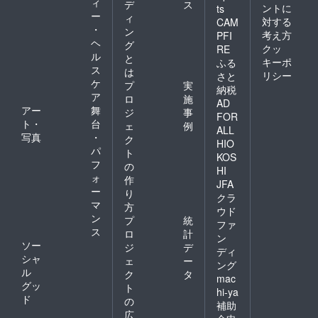
ィ
デ
ス
ントに
ts
ー
ィ
対する
CAM
・
ン
考え方
PFI
ヘ
グ
クッ
RE
ル
と
キーポ
ふる
ス
は
リシー
さと
ケ
プ
実
納税
ア
ロ
施
AD
アー
舞
ジ
事
FOR
ト・
台
ェ
例
ALL
写真
・
ク
HIO
パ
ト
KOS
フ
の
HI
ォ
作
JFA
ー
り
クラ
マ
方
ウド
ン
プ
統
ファ
ス
ロ
計
ン
ソー
ジ
デ
ディ
シャ
ェ
ー
ング
ル
ク
タ
mac
グッ
ト
hi-ya
ド
の
補助
広