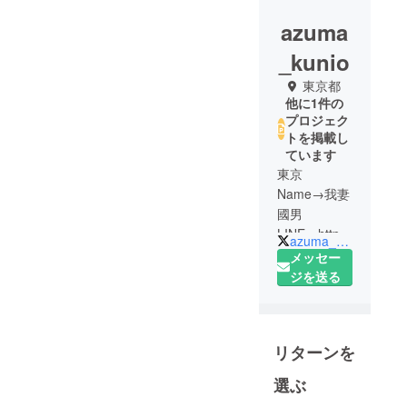
azuma
_kunio
東京都
他に1件の
プロジェク
トを掲載し
ています
東京
Name→我妻
國男
LINE→https:
azuma_kunio
//t.co/PEii4w
メッセー
PNmj ツイ
ジを送る
キャス
→https://t.co
/6HuI4PP59
リターンを
Q ふわっち
→
選ぶ
https://t.co/d