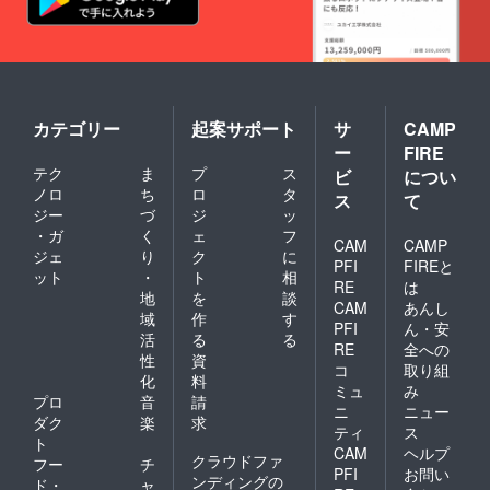
カテゴリー
起案サポート
サ
CAMP
ー
FIRE
テク
ま
プ
ス
ビ
につい
ノロ
ち
ロ
タ
ス
て
ジー
づ
ジ
ッ
・ガ
く
ェ
フ
CAM
CAMP
ジェ
り
ク
に
PFI
FIREと
ット
・
ト
相
RE
は
地
を
談
CAM
あんし
域
作
す
PFI
ん・安
活
る
る
RE
全への
性
資
コ
取り組
化
料
ミュ
み
プロ
音
請
ニ
ニュー
ダク
楽
求
ティ
ス
ト
CAM
ヘルプ
クラウドファ
フー
チ
PFI
お問い
ンディングの
ド・
ャ