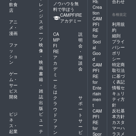
RE
合わせ
ノウハウを無
飲食
レ
Crea
料で学ぼう
店
ン
tion
各種規定
CAMPFIRE
ジ
CAM
アカデミー
アニ
ス
利用規
PFI
メ・
ポ
約
RE
漫画
ー
CA
説
細則
for
ツ
MP
明
プライ
Soci
ファ
映
FI
会
バシー
al
ッ
像
RE
・
ポリ
Goo
ショ
・
ア
相
シー
d
ン
映
カ
談
特定商
CAM
画
デ
会
取引法
PFI
ゲー
書
ミ
に基づ
RE
ム・
籍
ー
く表記
for
サー
・
と
情報セ
Ente
ビス
雑
は
キュリ
rtain
開発
誌
ク
サ
ティ方
men
出
ラ
ポ
針
t
版
ウ
ー
反社基
CAM
ビジ
ビ
ド
ト
本方針
PFI
ネ
ュ
フ
サ
カスタ
RE
ス・
ー
ァ
ー
マーハ
for
起業
テ
ン
ビ
ラスメ
Spor