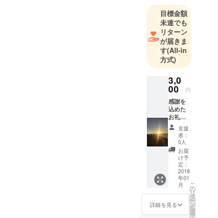
vCplkNS7G
目標金額
未達でも
リターン
が届きま
す
(All-in
方式)
3,0
00
円
感謝を
込めた
お礼の
メッ
支援
セー
者：
ジ！
0人
お届
け予
定：
2018
年01
こ
月
の
リ
タ
ー
ン
詳細を見る
を
選
択