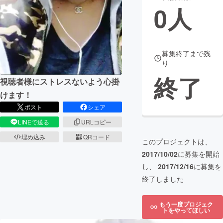
0
人
まちづくり・地域活性化
CAMPFIRE for Social Good
CAMPFIRE Creation
募集終了まで残
り
CAMPFIREふるさと納税
machi-ya
コミュニティ
終了
視聴者様にストレスないよう心掛
けます！
ポスト
シェア
LINEで送る
URLコピー
埋め込み
QRコード
このプロジェクトは、
2017/10/02
に募集を開始
し、
2017/12/16
に募集を
終了しました
もう一度プロジェク
トをやってほしい