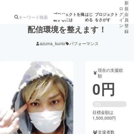
新
ロ
規
グ
会
プロジェクトを掲
はじ
プロジェクト
/
載するには
める
をさがす
イ
員
ン
登
配信環境を整えます！
録
azuma_kunio
パフォーマンス
人気のプロ
注目のリ
注目の新着プロ
募集終了が近いプ
もうすぐ公開
ジェクト
ターン
ジェクト
ロジェクト
されます
現在の支援総
額
アート・写真
音楽
0
円
テクノロジー・ガジェット
ゲーム・サ
0%
目標金額は
映像・映画
書籍・雑誌
1,500,000円
ビジネス・起業
チャレンジ
支援者数