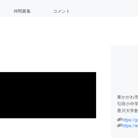
仲間募集
コメント
東かがわ
引田小中
香川大学
https:/
GAME C
https:/