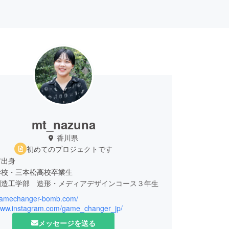
mt_nazuna
香川県
初めてのプロジェクトです
市出身
学校・三本松高校卒業生
創造工学部 造形・メディアデザインコース３年生
/gamechanger-bomb.com/
HANGER-創造的自由奔放集団- 代表
/www.instagram.com/game_changer_jp/
メッセージを送る