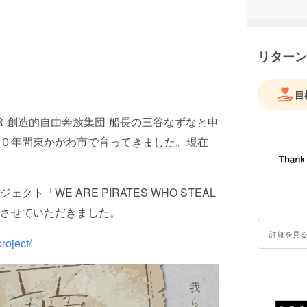
リターン
目
ER-創造的自由奔放集団-船長の三谷なずなと申
０年間東かがわ市で育ってきました。現在
「WE ARE PIRATES WHO STEAL
企画させていただきました。
詳細を見
roject/