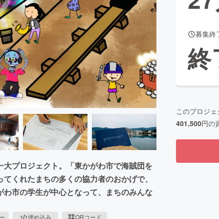
募集終
CAMPFIRE for Social Good
CAMPFIRE Creation
終
CAMPFIREふるさと納税
machi-ya
コミュニティ
このプロジェ
401,500
円の
一大プロジェクト。「東かがわ市で海賊団を
ってくれたまちの多くの協力者のおかげで、
がわ市の学生が中心となって、まちのみんな
ピー
埋め込み
QRコード