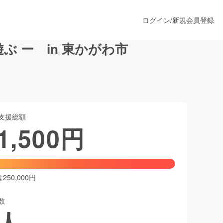
ログイン
/
新規会員登録
 ー in 東かがわ市
うすぐ公開されます
支援総額
プロダクト
1,500
円
ファッション
スポーツ
50,000円
数
ア
ソーシャルグッド
人