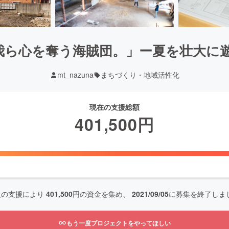
ら心を奪う海賊団。」ー夏を壮大に遊ぶ
mt_nazuna
まちづくり・地域活性化
現在の支援総額
401,500
円
人の支援により
401,500
円の資金を集め、
2021/09/05
に募集を終了しま
もう一度プロジェクトをやってほしい