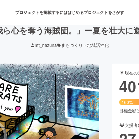
プロジェクトを掲載するには
はじめる
プロジェクトをさがす
ら心を奪う海賊団。」ー夏を壮大に遊ぶ
mt_nazuna
まちづくり・地域活性化
注目のリターン
注目の新着プロジェクト
募集終了が近いプロジェクト
も
現在の
音楽
舞台・パフォーマンス
40
ゲーム・サービス開発
フード・飲食店
160%
書籍・雑誌出版
アニメ・漫画
目標金額は2
支援者
チャレンジ
ビューティー・ヘルスケ
27