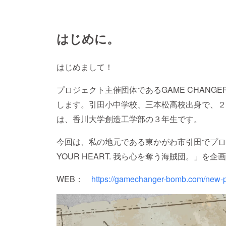
はじめに。
はじめまして！
プロジェクト主催団体であるGAME CHANG
します。引田小中学校、三本松高校出身で、２
は、香川大学創造工学部の３年生です。
今回は、私の地元である東かがわ市引田でプロジェクト
YOUR HEART. 我ら心を奪う海賊団。」を
WEB：
https://gamechanger-bomb.com/new-p