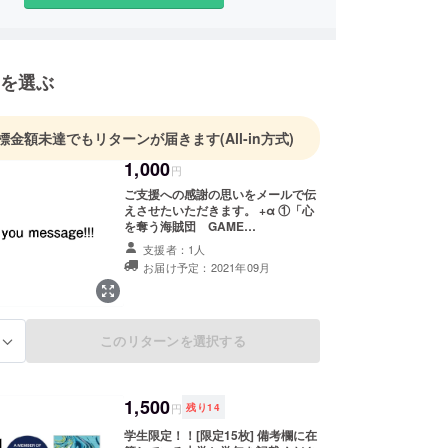
を選ぶ
標金額未達でもリターンが届きます
(All-in方式)
1,000
円
ご支援への感謝の思いをメールで伝
えさせたいただきます。 +α ①「心
を奪う海賊団 GAME
CHANGER」の仲間としての称号を
支援者：1人
電子メールでお送りいたします。
お届け予定：2021年09月
② アーカイブ映像のクレジットに
名前を記載させていただきます。 ＊
クレジットに名前を記載させていた
だける場合、「備考欄」に記載する
名前をご記入ください。実名でなく
このリターンを選択する
る
ても構いません。
1,500
円
残り
14
学生限定！！[限定15枚] 備考欄に在