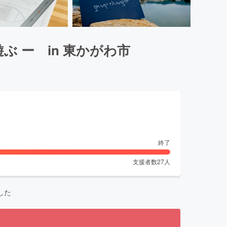
 ー in 東かがわ市
終了
支援者数
27
人
した