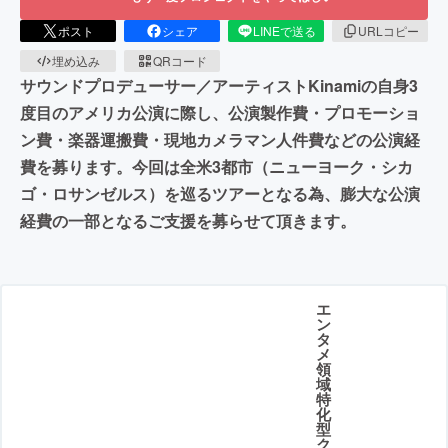
ポスト
シェア
LINEで送る
URLコピー
埋め込み
QRコード
サウンドプロデューサー／アーティストKinamiの自身3
度目のアメリカ公演に際し、公演製作費・プロモーショ
ン費・楽器運搬費・現地カメラマン人件費などの公演経
費を募ります。今回は全米3都市（ニューヨーク・シカ
ゴ・ロサンゼルス）を巡るツアーとなる為、膨大な公演
経費の一部となるご支援を募らせて頂きます。
エ
ン
タ
メ
領
域
特
化
型
ク