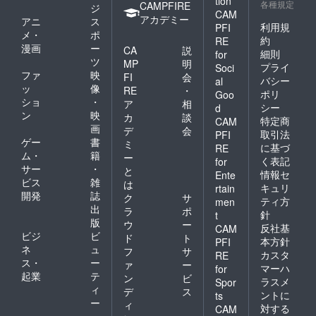
tion
各種規定
CAMPFIRE
ジ
CAM
アカデミー
アニ
ス
利用規
PFI
メ・
ポ
約
RE
漫画
ー
CA
説
細則
for
ツ
MP
明
プライ
Soci
ファ
映
FI
会
バシー
al
ッ
像
RE
・
ポリ
Goo
ショ
・
ア
相
シー
d
ン
映
カ
談
特定商
CAM
画
デ
会
取引法
PFI
ゲー
書
ミ
に基づ
RE
ム・
籍
ー
く表記
for
サー
・
と
情報セ
Ente
ビス
雑
は
キュリ
rtain
開発
誌
ク
サ
ティ方
men
出
ラ
ポ
針
t
版
ウ
ー
反社基
CAM
ビジ
ビ
ド
ト
本方針
PFI
ネ
ュ
フ
サ
カスタ
RE
ス・
ー
ァ
ー
マーハ
for
起業
テ
ン
ビ
ラスメ
Spor
ィ
デ
ス
ントに
ts
ー
ィ
対する
CAM
・