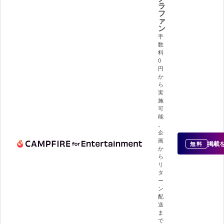
ラ
フ
ァ
ン
手
数
料
0
円
か
ら
実
施
可
能
。
企
画
掲載
無料
か
ら
リ
タ
ー
ン
配
送
ま
で