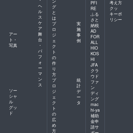
ン
考え方
PFI
ヘ
グ
クッ
RE
ル
と
キーポ
ふる
ス
は
リシー
さと
ケ
プ
実
納税
ア
ロ
施
AD
アー
舞
ジ
事
FOR
ト・
台
ェ
例
ALL
写真
・
ク
HIO
パ
ト
KOS
フ
の
HI
ォ
作
JFA
ー
り
クラ
マ
方
ウド
ン
プ
統
ファ
ス
ロ
計
ン
ソー
ジ
デ
ディ
シャ
ェ
ー
ング
ル
ク
タ
mac
グッ
ト
hi-ya
ド
の
補助
広
金申
め
請サ
方
ポー