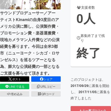
支援者数
まちづくり・地域活性化
0
人
サウンドプロデューサー／アー
ティストKinamiの自身3度目のア
CAMPFIRE for Social Good
CAMPFIRE Creation
メリカ公演に際し、公演製作費・
CAMPFIREふるさと納税
machi-ya
コミュニティ
プロモーション費・楽器運搬費・
募集終了まで残
現地カメラマン人件費などの公演
り
経費を募ります。今回は全米3都
終了
市（ニューヨーク・シカゴ・ロサ
ンゼルス）を巡るツアーとなる
為、膨大な公演経費の一部となる
ご支援を募らせて頂きます。
ポスト
シェア
このプロジェクトは、
2017/09/29
に募集を開始
LINEで送る
URLコピー
し、
2017/11/05
に募集を
埋め込み
QRコード
終了しました
もう一度プロジェク