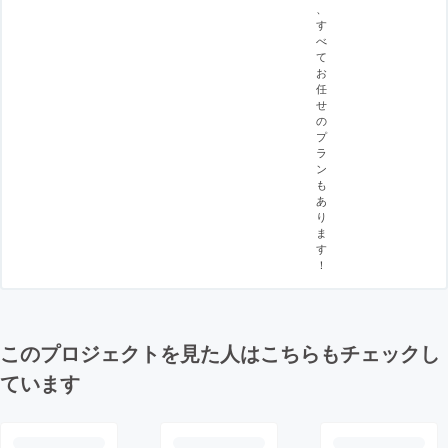
、
す
べ
て
お
任
せ
の
プ
ラ
ン
も
あ
り
ま
す
！
このプロジェクトを見た人はこちらもチェックし
ています