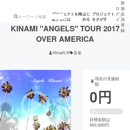
新
ロ
規
グ
会
プロジェクトを掲
はじ
プロジェクト
/
載するには
める
をさがす
イ
員
ン
登
KINAMI "ANGELS" TOUR 2017
録
OVER AMERICA
人気のプロ
注目のリ
注目の新着プロ
募集終了が近いプ
もうすぐ公開
Hiroshi N
音楽
ジェクト
ターン
ジェクト
ロジェクト
されます
アート・写真
音楽
現在の支援総
額
0
円
テクノロジー・ガジェット
ゲーム・サ
映像・映画
書籍・雑誌
0%
目標金額は
500,000円
ビジネス・起業
チャレンジ