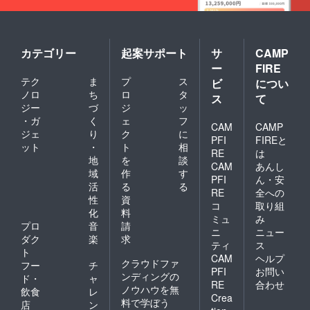
カテゴリー
起案サポート
サ
CAMP
ー
FIRE
テク
ま
プ
ス
ビ
につい
ノロ
ち
ロ
タ
ス
て
ジー
づ
ジ
ッ
・ガ
く
ェ
フ
CAM
CAMP
ジェ
り
ク
に
PFI
FIREと
ット
・
ト
相
RE
は
地
を
談
CAM
あんし
域
作
す
PFI
ん・安
活
る
る
RE
全への
性
資
コ
取り組
化
料
ミュ
み
プロ
音
請
ニ
ニュー
ダク
楽
求
ティ
ス
ト
CAM
ヘルプ
クラウドファ
フー
チ
PFI
お問い
ンディングの
ド・
ャ
RE
合わせ
ノウハウを無
飲食
レ
Crea
料で学ぼう
店
ン