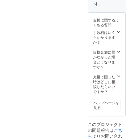
させて
援者様
す。
日本昔
頂きま
のもの
話 7:00
す ※日
となり
食レポ
程：
ます
（朝
支援に関するよ
2021年
食）ス
くある質問
10月頃
トック
を予定
手数料はいく
ホルム
※対応可
らかかります
8:00 真
能場所
か？
夏の怖
：都内
くない
近郊
目標金額に届
話 9:00
（要相
かなかった場
続・ひ
談） ※
合どうなりま
が史
リター
すか？
10:00
ンの画
ゲスト
像は使
支援で困った
トーク
用許可
時はどこに相
③ （番
を得て
談したらいい
組内容
おりま
ですか？
と時間
す
は変更
になる
ヘルプページを
可能性
見る
があり
ます）
※備考欄
このプロジェクト
に読ま
の問題報告は
こち
せて頂
ら
よりお問い合わ
く際の