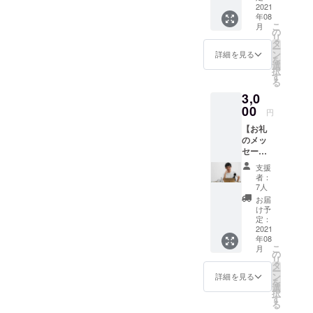
権】 リ
2021
卒の無駄づ
年08
ターン
かい」
こ
月
を購入
の
リ
してく
タ
ー
ださっ
ン
詳細を見る
を
た方の
選
択
名前を
す
る
エン
3,0
ディン
グトー
00
円
クで読
【お礼
ませて
のメッ
頂きま
セージ
す。 あ
音声＋
わせ
支援
エン
て、お
者：
ディン
礼の
7人
グで名
メッ
お届
前読ん
セージ
け予
でもら
をテキ
定：
う権】
2021
ストに
年08
リター
てお送
こ
月
ンを購
りいた
の
リ
入して
しま
タ
ー
くだ
す。 ※
ン
詳細を見る
を
さった
備考欄
選
択
方の名
に読ま
す
る
前をエ
せて頂