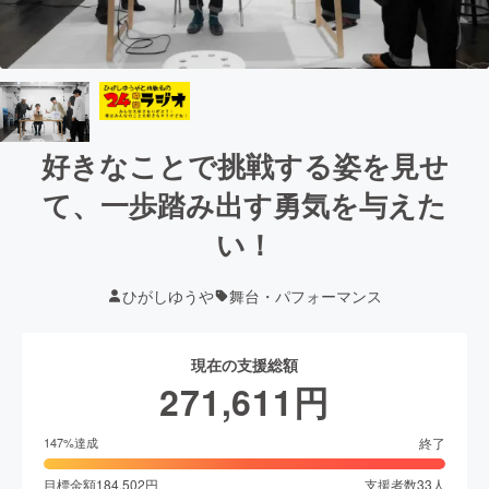
好きなことで挑戦する姿を見せ
て、一歩踏み出す勇気を与えた
い！
ひがしゆうや
舞台・パフォーマンス
現在の支援総額
271,611
円
終了
147
%達成
目標金額
184,502
円
支援者数
33
人