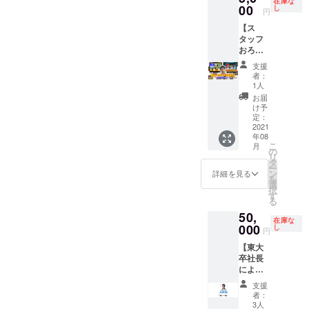
ります
在庫な
プ権で
00
サーと
し
像は使
円
す。 支
して名
用許可
【ス
援して
前を読
を得て
タッフ
くだ
みま
おりま
おろち
さった
す。 ＜
す
による
方のお
youtub
支援
画像作
名前を
eライブ
者：
成】 24
事前に
で配信
1人
時間ラ
頂戴
する18
お届
ジオの
し、使
番組＞
け予
企画、
うたび
定：
開始時
サムネ
2021
に「●●
間 番
年08
イル作
さんか
組名
こ
月
成を
らの酸
の
13:00
リ
行って
素で
タ
エクス
ー
いるス
す」と
ン
トリー
詳細を見る
を
タッフ
紹介さ
選
ム八つ
択
おろち
せて頂
す
橋
る
による
きま
14:00
50,
youtub
す。 ※
ゲスト
在庫な
eの企画
000
備考欄
し
トーク
円
&サムネ
に記載
①
【東大
作成（1
ご希望
15:00
卒社長
回分）
のお名
リス
による
をしま
前をご
ナープ
コンサ
す。 ※
記入く
レゼン
支援
ル】 東
内容は
ださい
ト買い
者：
大卒で
別途連
※リター
3人
出し