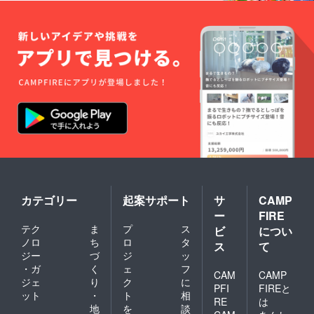
カテゴリー
起案サポート
サ
CAMP
ー
FIRE
テク
ま
プ
ス
ビ
につい
ノロ
ち
ロ
タ
ス
て
ジー
づ
ジ
ッ
・ガ
く
ェ
フ
CAM
CAMP
ジェ
り
ク
に
PFI
FIREと
ット
・
ト
相
RE
は
地
を
談