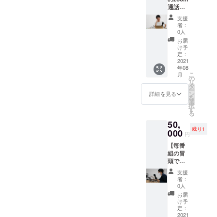
ツの色
通話（1
途メッ
はライ
対1）＋
セージ
トイエ
支援
エン
にてや
ロー、
者：
ディン
りとり
ホワイ
0人
グで名
させて
ト、ベ
お届
前読ん
頂きま
ビーピ
け予
でもら
す。 ※
定：
ンク、
う権】
2021
リター
ライト
年08
リター
ンの画
ブルー
こ
月
ンを購
像は使
の
からお
リ
入して
用許可
タ
選び頂
ー
くだ
を得て
ン
き備考
詳細を見る
を
さった
おりま
選
欄に記
択
方の名
す
す
載をお
る
前をエ
願いし
50,
ンディ
ます ※T
残り1
ング
000
シャツ
円
トーク
のサイ
【毎番
で読ま
ズはS、
組の冒
せて頂
M、L、
頭でス
きま
XL、
ポン
す。 あ
XXL、
支援
サーと
わせ
XXXLか
者：
して名
て、1対
0人
らお選
前を読
1の
び頂き
お届
まれる
zoom通
け予
備考欄
＋エン
話にて
定：
に記載
ディン
2021
お礼を