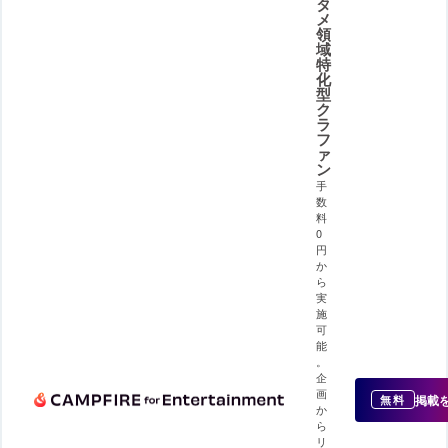
タ
メ
領
域
特
化
型
ク
ラ
フ
ァ
ン
手
数
料
0
円
か
ら
実
施
可
能
。
企
画
掲載
無料
か
ら
リ