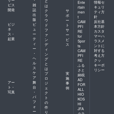
と
情報セ
Ente
ビス
雑
は
キュリ
rtain
開発
誌
ク
サ
ティ方
men
出
ラ
ポ
針
t
版
ウ
ー
反社基
CAM
ビジ
ビ
ド
ト
本方針
PFI
ネ
ュ
フ
サ
カスタ
RE
ス・
ー
ァ
ー
マーハ
for
起業
テ
ン
ビ
ラスメ
Spor
ィ
デ
ス
ントに
ts
ー
ィ
対する
CAM
・
ン
考え方
PFI
ヘ
グ
クッ
RE
ル
と
キーポ
ふる
ス
は
リシー
さと
ケ
プ
実
納税
ア
ロ
施
AD
アー
舞
ジ
事
FOR
ト・
台
ェ
例
ALL
写真
・
ク
HIO
パ
ト
KOS
フ
の
HI
ォ
作
JFA
ー
り
クラ