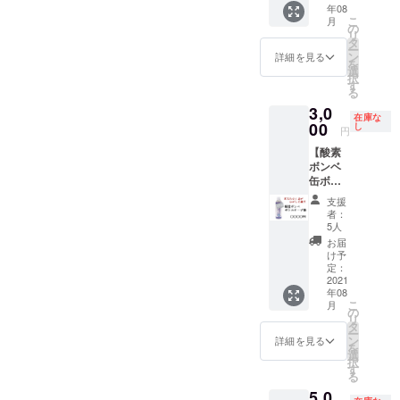
をお願
年08
グで名
させて
いしま
こ
月
前読ん
頂きま
の
す ※リ
リ
でもら
す。 通
タ
ターン
ー
う権】
話では
ン
詳細を見る
の発送
を
リター
24時間
選
（履
択
ンを購
ラジオ
す
行）に
る
入して
につい
お届け
3,0
くだ
てなん
先が必
在庫な
さった
00
でも話
し
要なた
円
方の名
しま
め「名
【酸素
前をエ
す！（1
前・住
ボンベ
ンディ
時間程
所・電
缶ボト
ング
度） ※
話番
ルキー
トーク
備考欄
号」を
支援
プ権（1
で読ま
に読ま
者：
含む支
缶
せて頂
せて頂
5人
援者の
分）】
きま
く際の
お届
お届け
東が喋
す。 あ
ご希望
け予
先情報
り過ぎ
わせ
定：
のお名
の記載
て酸欠
2021
て、
前をご
もお願
年08
になる
youtub
記入く
いしま
こ
月
のを防
eライブ
の
ださい
す ※リ
リ
ぐため
で配信
タ
※日程：
ターン
ー
の酸素
する15
ン
2021年
詳細を見る
の画像
を
ボトル
番組の
選
10月頃
は使用
択
缶（5L/
冒頭で
す
を予定
許可を
る
缶）1缶
毎回ス
※リター
得てお
5,0
分キー
ポン
ンの画