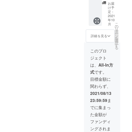
現在は
絡させ
ンの画
（外
お届
研修会
て頂
像は使
け予
出）
社の社
き、企
定：
用許可
17:00
長をし
2021
画させ
を得て
実況！
年10
ている
て頂き
おりま
解説！
こ
月
ひがし
ます ※
の
す
知らな
リ
が、最
当リ
タ
い競
ー
大5時間
ターン
ン
詳細を見る
技！
を
の相談
に利用
選
18:00
択
（人生
されて
す
フリー
る
相談、
いる画
このプロ
トーク
ビジネ
像は全
（食
ジェクト
ス相
ておろ
事）
談）に
ちが作
は、
All-In方
19:00
乗りま
成した
いちご
式
です。
す。 ※
もので
100%
相談方
す ※リ
目標金額に
21:00
法（オ
ターン
ゲスト
関わらず、
ンライ
の画像
トーク
ンかオ
は使用
2021/08/13
②
フライ
許可を
22:00
23:59:59
ま
ンか
得てお
悪口
等）は
ります
でに集まっ
night
別途
※お送り
1:00
た金額が
メッ
したサ
ちょい
セージ
ムネイ
ファンディ
ため
にてや
ルの権
3:00 ？
ングされま
り取り
利は支
4:00 東