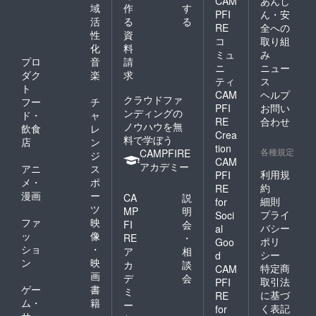
CAM
あんし
域
作
す
PFI
ん・安
活
る
る
RE
全への
性
資
コ
取り組
化
料
ミュ
み
プロ
音
請
ニ
ニュー
ダク
楽
求
ティ
ス
ト
CAM
ヘルプ
クラウドファ
フー
チ
PFI
お問い
ンディングの
ド・
ャ
RE
合わせ
ノウハウを無
飲食
レ
Crea
料で学ぼう
店
ン
tion
各種規定
CAMPFIRE
ジ
CAM
アカデミー
アニ
ス
利用規
PFI
メ・
ポ
約
RE
漫画
ー
CA
説
細則
for
ツ
MP
明
プライ
Soci
ファ
映
FI
会
バシー
al
ッ
像
RE
・
ポリ
Goo
ショ
・
ア
相
シー
d
ン
映
カ
談
特定商
CAM
画
デ
会
取引法
PFI
ゲー
書
ミ
に基づ
RE
ム・
籍
ー
く表記
for
サー
・