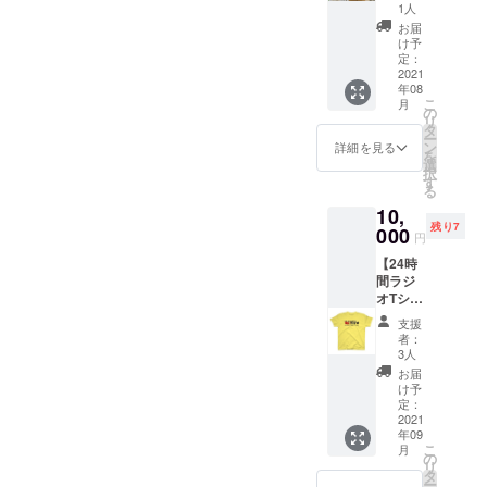
宛）＋
て、お
像は使
1人
エン
礼の
用許可
お届
ディン
メッ
を得て
け予
グで名
セージ
定：
おりま
前読ん
2021
を動画
す
年08
でもら
にてお
こ
月
う権】
送りい
の
リ
リター
たしま
タ
ー
ンを購
す。 ※
ン
詳細を見る
を
入して
備考欄
選
択
くだ
に読ま
す
る
さった
せて頂
10,
方の名
く際の
残り7
前をエ
000
ご希望
円
ンディ
のお名
【24時
ング
前をご
間ラジ
トーク
記入く
オTシャ
で読ま
ださい
ツ＋ひ
せて頂
※リター
支援
がしの
きま
ンの画
者：
サイン
す。 あ
像は使
3人
入りプ
わせ
用許可
お届
ロマイ
て、お
を得て
け予
ド写真
礼の
定：
おりま
がもら
2021
メッ
す
年09
える
セージ
こ
月
権】 24
を個人
の
リ
時間ラ
宛に撮
タ
ー