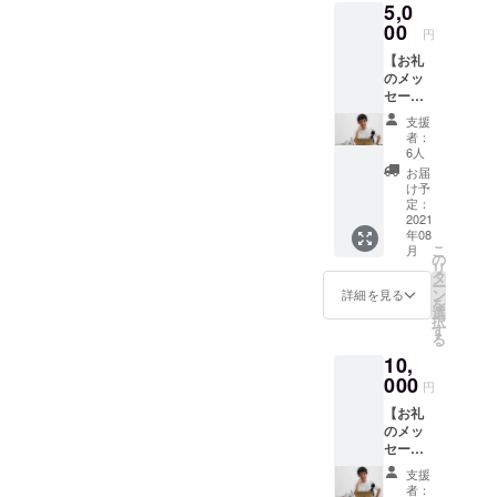
5,0
ンディ
く際の
ング
00
ご希望
円
トーク
のお名
【お礼
で読ま
前をご
のメッ
せて頂
記入く
セージ
きま
ださい
動画＋
す。 あ
※リター
支援
エン
わせ
ンの画
者：
ディン
て、お
像は使
6人
グで名
礼の
用許可
お届
前読ん
メッ
を得て
け予
でもら
セージ
定：
おりま
う権】
2021
を音声
す
年08
リター
にてお
こ
月
ンを購
送りい
の
リ
入して
たしま
タ
ー
くだ
す。 ※
ン
詳細を見る
を
さった
備考欄
選
択
方の名
に読ま
す
る
前をエ
せて頂
10,
ンディ
く際の
ング
000
ご希望
円
トーク
のお名
【お礼
で読ま
前をご
のメッ
せて頂
記入く
セージ
きま
ださい
動画
す。 あ
※リター
支援
（個人
わせ
ンの画
者：