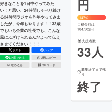
円
好きなことを1日中やってみた
まちづくり・地域活性化
い！と思い、24時間しゃべり続け
る24時間ラジオを昨年やってみま
147%
したが、今年もやります！！33歳
目標金額は
CAMPFIRE for Social Good
CAMPFIRE Creation
184,502円
でもいち企業の社長でも、こんな
CAMPFIREふるさと納税
machi-ya
コミュニティ
風にふざけられるんだよって伝え
支援者数
させてください！！！
33
人
ポスト
シェア
LINEで送る
URLコピー
埋め込み
QRコード
募集終了まで残
り
終了