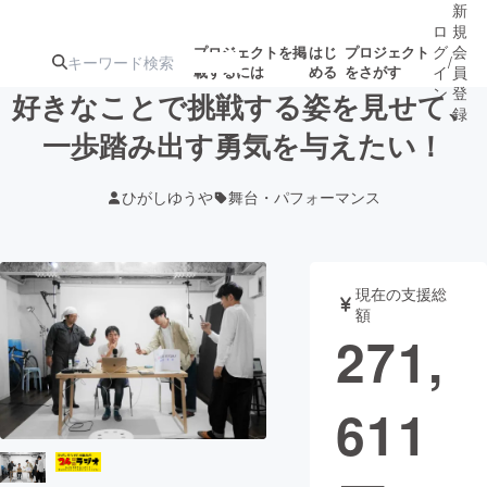
新
ロ
規
グ
会
プロジェクトを掲
はじ
プロジェクト
/
載するには
める
をさがす
イ
員
ン
登
好きなことで挑戦する姿を見せて、
録
一歩踏み出す勇気を与えたい！
人気のプロ
注目のリ
注目の新着プロ
募集終了が近いプ
もうすぐ公開
ひがしゆうや
舞台・パフォーマンス
ジェクト
ターン
ジェクト
ロジェクト
されます
アート・写真
音楽
現在の支援総
額
271,
テクノロジー・ガジェット
ゲーム・サ
611
映像・映画
書籍・雑誌
ビジネス・起業
チャレンジ