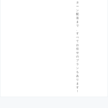
タ
ー
ン
配
送
ま
で
、
す
べ
て
お
任
せ
の
プ
ラ
ン
も
あ
り
ま
す
！