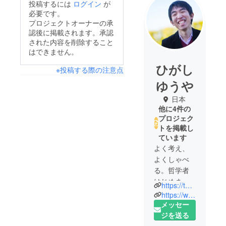
投稿するには
ログイン
が
必要です。
プロジェクトオーナーの承
認後に掲載されます。承認
された内容を削除すること
はできません。
ひがし
※投稿する際の注意点
ゆうや
日本
他に4件の
プロジェク
トを掲載し
ています
よく考え、
よくしゃべ
る。哲学者
はじめまし
https://twitter.com/higashi_manzai
た。毎日
https://www.youtube.com/channel/UCRtY6bfjlWuMcbWg2rotw9Q?si=rddXADQ1fuJXByWs
#ChatGPTと
メッセー
哲学、一対
ジを送る
一の哲学対