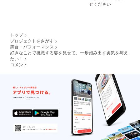
せください
ご希望
のお名
前をご
記入く
ださい
※リター
ンの画
トップ
>
像は使
プロジェクトをさがす
>
用許可
舞台・パフォーマンス
>
を得て
好きなことで挑戦する姿を見せて、一歩踏み出す勇気を与え
おりま
たい！
>
す
コメント