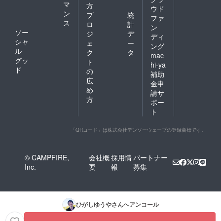
マ
方
ウド
ン
プ
統
ファ
ス
ロ
計
ン
ソー
ジ
デ
ディ
シャ
ェ
ー
ング
ル
ク
タ
mac
グッ
ト
hi-ya
ド
の
補助
広
金申
め
請サ
方
ポー
ト
「QRコード」は株式会社デンソーウェーブの登録商標です。
© CAMPFIRE,
会社概
採用情
パートナー
Inc.
要
報
募集
ひがしゆうや
さんへアンコール