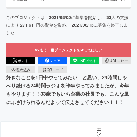
このプロジェクトは、
2021/08/05
に募集を開始し、
33
人の支援
により
271,611
円の資金を集め、
2021/08/13
に募集を終了しま
した
もう一度プロジェクトをやってほしい
ポスト
シェア
LINEで送る
URLコピー
埋め込み
QRコード
好きなことを1日中やってみたい！と思い、24時間しゃ
べり続ける24時間ラジオを昨年やってみましたが、今年
もやります！！33歳でもいち企業の社長でも、こんな風
にふざけられるんだよって伝えさせてください！！！
エ
ン