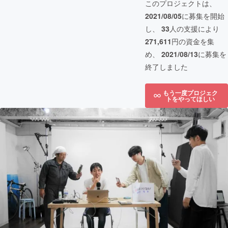
このプロジェクトは、
2021/08/05
に募集を開始
し、
33
人の支援により
271,611
円の資金を集
め、
2021/08/13
に募集を
終了しました
もう一度プロジェク
トをやってほしい