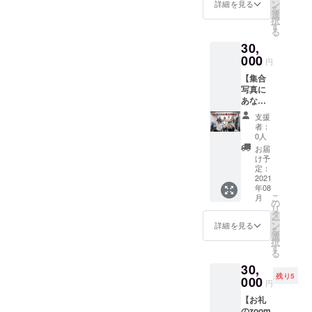
ジオの
影した
ン
詳細を見る
を
企画、
動画に
選
択
サムネ
てお送
す
る
イル作
りいた
30,
成を
しま
行って
000
す。 ※
円
いるス
備考欄
【集合
タッフ
に読ま
写真に
おろち
せて頂
あなた
がデザ
く際の
を合成
インし
ご希望
支援
してお
た 24時
のお名
者：
届け】
間ラジ
前をご
0人
集合写
オTシャ
記入く
お届
真のど
ツとひ
ださい
け予
真ん中
がしの
定：
※リター
にあな
2021
サイン
ンの画
年08
たを合
入りプ
像は使
こ
月
成し、
ロマイ
の
用許可
リ
しっか
ド写真
タ
を得て
ー
りした
（不要
ン
おりま
詳細を見る
を
額縁に
とは言
選
す
択
入れて
わせま
す
る
お届け
せん）
30,
しま
がもら
残り5
す。 ご
000
える権
円
希望の
です。
【お礼
写真な
※Tシャ
のzoom
どは別