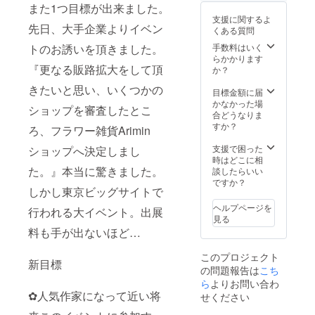
ラアク
す。
11月～
にぜひ
定日:11
また1つ目標が出来ました。
セサ
7000円
2022年
•*¨*•.¸¸☆
月より
支援に関するよ
リー は
以上購
お誕生
*･ﾟ
先日、大手企業よりイベン
順次配
くある質問
な ・お
入でご
月まで
送開始
礼状 ・
利用可
（ご利
トのお誘いを頂きました。
手数料はいく
ローズ
能で
用可能
らかかります
『更なる販路拡大をして頂
クォー
す。 ☆
回数は1
か？
ツのピ
各
回で
きたいと思い、いくつかの
アス ・
ショッ
す） 消
目標金額に届
700円値
プより
費税:込
かなかった場
ショップを審査したとこ
引き券
バース
み 配送
合どうなりま
・おま
デー
料金:込
すか？
ろ、フラワー雑貨Arimin
け…ヘ
クーポ
み 配送
アピン
ン券の
方法:ゆ
支援で困った
ショップへ決定しまし
＊カエ
ご提供
うパッ
時はどこに相
ル大好
それぞ
た。』本当に驚きました。
ク(日本
談したらいい
き ひろ
れの
郵便) 配
ですか？
しかし東京ビッグサイトで
・お礼
ショッ
送予定
状 ・あ
プで対
日:11月
ヘルプページを
行われる大イベント。出展
ずきカ
応させ
より順
見る
イロと
て頂き
次配送
料も手が出ないほど…
カバー
ます。
開始
のセッ
いつも
このプロジェクト
ト（2サ
と違っ
新目標
の問題報告は
こち
イズ）
たお誕
・700円
生日を
ら
よりお問い合わ
値引き
お楽し
✿人気作家になって近い将
せください
券 ・お
み下さ