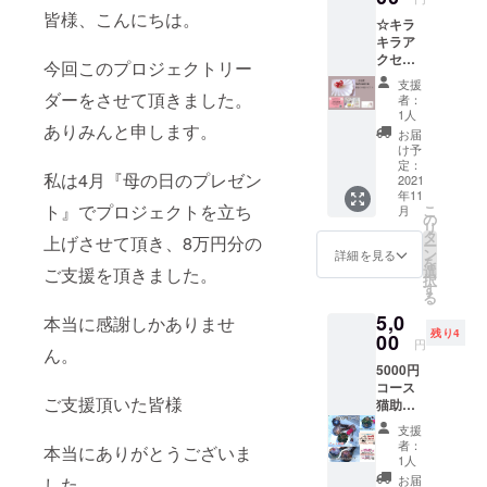
ソーダ
ティブ
回で
皆様、こんにちは。
☆キラ
グラス
なエネ
す） 消
キラア
に飾り
ルギー
費税:込
クセサ
付け、
に変え
今回このプロジェクトリー
み 配送
リーは
シリコ
る効果
料金:込
支援
な☆ リ
ンオイ
ダーをさせて頂きました。
がある
み 配送
者：
ターン
ルを固
とされ
1人
方法:ク
ありみんと申します。
商品 本
めた
ますの
リック
お届
物のお
『固ま
で、ス
け予
ポスト
花を
るハー
定：
トレス
(日本郵
私は4月『母の日のプレゼン
使った
2021
バリウ
でイラ
便) 配送
年11
ピアス
ム』で
イラし
予定
ト』でプロジェクトを立ち
こ
月
レジン
す。
の
ている
日:11月
リ
液を使
テーブ
タ
人や他
より順
上げさせて頂き、8万円分の
ー
い形に
ルの上
ン
人の影
詳細を見る
次配送
を
しまし
に飾っ
選
ご支援を頂きました。
響を受
開始閉
択
た。透
て、お
す
けやす
じる
る
明感が
しゃれ
い人に
5,0
ステキ
本当に感謝しかありませ
なお食
もおす
残り4
です。
00
事時間
すめで
円
ん。
さら
をお過
す。 ヘ
5000円
に、ス
ごし下
マタイ
コース
ワロフ
さい。
ト5粒
ご支援頂いた皆様
猫助工
スキー
☆500円
ネック
房ねこ
を使っ
お値引
レスワ
支援
すけ リ
ている
き券(フ
イヤー
者：
本当にありがとうございま
ターン
ので光
ラワー
1人
アレル
商品
に反射
雑貨
ギーの
お届
した。