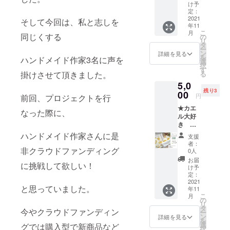
☆happ
してキ
Arimin
け予
ある方
y
ラキラ
定：
で3000
はご遠
catcher
2021
輝きま
そして今回は、私と志しを
円以上
慮くだ
年11
オルゴ
す。
購入で
さいま
こ
月
ナイト2
同じくする
☆500円
の
ご利用
せ。 消
リ
個(ラン
お値引
タ
頂けま
費税込
ー
ダム)
き券
ン
す) ☆お
詳細を見る
み 送料
を
ハンドメイド作家3名に声を
happy
ショッ
選
値引き
込み 発
択
catcher
プ
す
券は商
送方
掛けさせて頂きました。
る
オルゴ
Hanaha
品到着
法 郵
5,0
ナイ
na.Rin
後より
便局レ
残り3
ト"矢じ
00
にて
ご利用
ター
円
前回、プロジェクトを行
り"1個
3000円
が出来
パック
★カエ
☆500円
以上購
ます。
なった際に、
2011年
ル大好
お値引
入で500
☆飲食
11月順
き ひ
き券 (メ
円お値
店様、
次発送
ろ★ リ
ルカリ
ハンドメイド作家さんに是
引き ☆
各販売
予定
支援
ターン
で3000
お値引
店様、
者：
商品 ☆
非クラウドファンディング
円以上
き券は
0人
商品に
お礼状
購入で
商品到
ついて
お届
に挑戦して欲しい！
☆あず
ご利用
着より
け予
のご相
きカイ
頂けま
定：
ご利用
談大歓
ロ本体
2021
す) 消費
できま
迎で
と思っていました。
年11
とカ
税込み
す。 使
す。 高
こ
月
バーの
配送料
の
用する
さ:約
リ
セット
金:込み
タ
パー
12cm
今やクラウドファンディン
ー
（2サイ
配送方
ン
ツ 材
詳細を見る
グラス
を
ズ） あ
法:クロ
選
料 レジ
グでは購入型で新商品など
口直径:
択