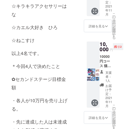
番号の
キーの
す。 飲
定：
くださ
つでも
できる
明記を
☆キラキラアクセサリーは
ピアス
2021
食店・
い。
どこで
素材で
お願い
年11
とヘア
各販売
☆kerok
もパ
す。 ア
な
致しま
こ
月
ピンの
店様…
の
erodrop
ワース
レル
す。
リ
セット
柱に掛
タ
トーン
ギーの
ー
クリス
けて頂
ン
Creem
詳細を見る
☆カエル大好き ひろ
の エネ
ある方
を
タルス
きます
選
a 店700
ルギー
は、体
択
ワロの
とアン
す
円お値
を受け
調に
る
ピアス
ティー
☆ねこすけ
引き
る事が
よって
10,
です。
ク調の
券
できま
かぶれ
残り2
ヘアピ
000
素敵な
(5000円
す＼
円
が出る
以上4名です。
ンは、
空間が
以上購
(^▽^)
場合が
10000
水晶と
出来上
入でご
／！ ク
ありま
円コー
アメジ
がりま
利用頂
ラウド
す。 天
＊今回4人で決めたこと
ス 猫助
ストの
す。
けます)
ファン
然石の
工房ね
天然石
☆1000
有効期
ディン
支援
玉の大
こすけ
を使用
円お値
間：商
者：
グでの
きさ8ミ
✿セカンドステージ目標金
リター
してい
引き券
1人
品到着
新作で
リ玉 ピ
ン商品
ます。
(フラ
後～
お届
す！ こ
額
アス
☆50m
間にス
ワー雑
け予
2022年
の機会
フッ
m半円
ワロフ
定：
貨
11月末
にぜひ
ク
オルゴ
2021
スキー
Arimin
・各人が10万円を売り上げ
日まで
•*¨*•.¸¸☆
14kgf
年11
ナイト1
もつけ
で7000
（ご利
*･ﾟ
消費税
こ
月
個(ラン
ている
る。
の
円以上
用可能
込み 配
リ
ダム)
のでキ
タ
購入で
回数は1
送料無
ー
happy
ラキラ
ン
ご利用
詳細を見る
回で
料 郵便
を
・先に達成した人は未達成
catcher
光りま
選
頂けま
す） 消
局レ
択
オルゴ
す。
す
す) ☆お
費税:込
ター
る