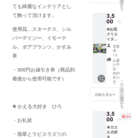
券(2000
中に順
選
択
円以上
ても綺麗なインテリアとし
次配送
す
る
購入で
予定
て飾って頂けます。
3,5
ご利用
happy
可能) 有
00
catcher
円
効期
はねこ
使用花…スターチス、シル
✿お花
間：商
すけの
クリエ
品到着
オリジ
バーデイジー、イモーテ
イター
後～
ナル作
ありみ
2022年
品です
ル、ポアプランツ、かすみ
支援
ん✿
11月末
原型か
者：
❁①フ
日まで
草
ら型取
1人
ラワー
（ご利
り成型
お届
グラ
用可能
まで全
け予
ス…ガ
・300円お値引き券（商品到
回数は1
定：
てオリ
ラスの
2021
回で
ジナル
着後から使用可能です）
年11
お皿に
す） 消
です
こ
月
お花を
費税:込
の
happy
リ
飾り付
み 配送
タ
catcher
ー
けまし
料金:込
ン
とオル
詳細を見る
を
た。
み 配送
選
ゴナイ
択
テーブ
方法:ク
す
トを融
❅ かえる大好き ひろ
る
ルや玄
リック
合し い
3,5
関のイ
ポスト
つでも
残り4
ンテリ
00
（日本
どこで
・お礼状
円
アとし
郵便）
もパ
★カエ
て… 口
配送予
ワース
ル大好
径:約
・翡翠とラピスラズリの
定日:11
トーン
き ひ
7cm 高