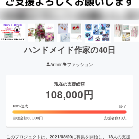
ハンドメイド作家の40日
Arimin
ファッション
現在の支援総額
108,000
円
終了
180
%達成
目標金額
60,000
円
支援者数
18
人
このプロジェクトは、
2021/08/20
に募集を開始し、
18
人の支援