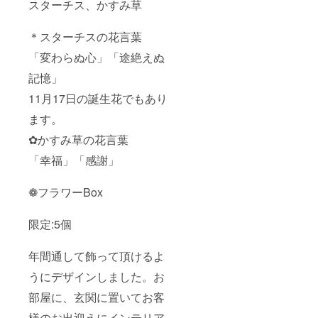
） コメ
ウール
スターチス、かすみ草
ント欄
バック
へ発送
・バー
先の情
スデー
＊スターチスの花言葉
報(お名
クーポ
「変わらぬ心」「途絶えぬ
前、ご
ン・
住所、
1000円
記憶」
電話番
値引き
号)と指
券 ・お
11月17日の誕生花でもあり
定日、
まけ…
配達希
くるみ
ます。
望時間
ボタン
とご自
のマス
✿かすみ草の花言葉
身のお
ク
「幸福」「感謝」
名前、
チャー
ご住
ム ✿猫
所、お
助工房
❁フラワーBox
電話番
ねこす
号の明
け ・ダ
記をお
イヤモ
限定:5個
願い致
ンド型
しま
オルゴ
す。
ナイト1
年間通して飾って頂けるよ
個・円
錐型オ
うにデザインしました。お
ルゴナ
部屋に、玄関に置いてお客
イト1
個・巨
様のお出迎えにインテリア