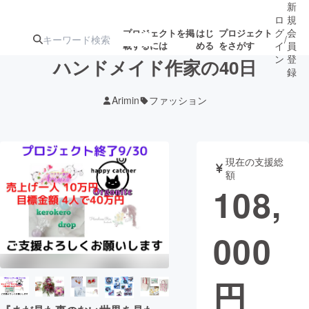
新
ロ
規
グ
会
プロジェクトを掲
はじ
プロジェクト
/
載するには
める
をさがす
イ
員
ン
登
ハンドメイド作家の40日
録
Arimin
ファッション
人気のプロ
注目のリ
注目の新着プロ
募集終了が近いプ
もうすぐ公開
ジェクト
ターン
ジェクト
ロジェクト
されます
現在の支援総
額
アート・写真
音楽
108,
テクノロジー・ガジェット
ゲーム・サ
000
映像・映画
書籍・雑誌
円
ビジネス・起業
チャレンジ