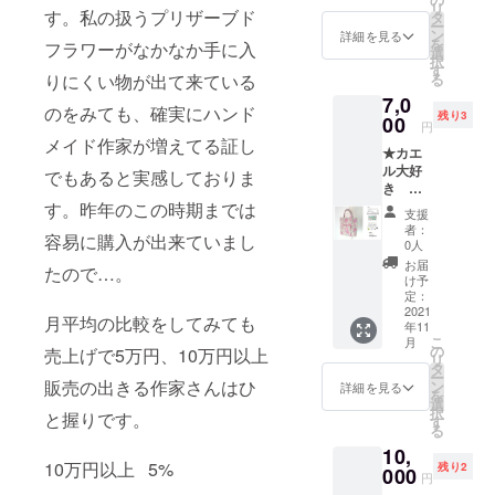
お値引
ご利用
違う場
リ
DX2個
す。私の扱うプリザーブド
を愛す
タ
き券 (フ
頂けま
合がご
ー
(ランダ
る気持
ン
ラワー
詳細を見る
す) 有効
ざいま
を
フラワーがなかなか手に入
ム)
ちを高
選
雑貨
期間：
すの
択
happy
め、積
す
Arimin
商品到
で、ご
りにくい物が出て来ている
る
catcher
極性を
で5000
着後～
了承下
7,0
オルゴ
増すサ
円以上
2022年
のをみても、確実にハンド
さいま
残り3
ナイ
00
ポート
購入で
11月末
円
せ。 消
ト"盾
とな
ご利用
メイド作家が増えてる証し
日まで
費税込
★カエ
(たて)"1
り、愛
頂けま
（ご利
み 配送
ル大好
個 ペン
でもあると実感しておりま
を呼び
す) ☆お
用可能
料金:込
き ひ
デュラ
込む力
値引き
回数は1
み 配送
ろ★ リ
す。昨年のこの時期までは
ム型オ
を高め
券は商
回で
支援
方法:郵
ターン
ルゴナ
ます。
品到着
者：
す） 消
便局レ
容易に購入が出来ていまし
商品 ☆
イト1個
... 女性
0人
後より
費税:込
ター
お礼状
☆700円
ホルモ
ご利用
お届
み 配送
たので…。
パック
☆エコ
お値引
ンの働
け予
が出来
料金:込
配送予
バック
き券 (メ
定：
きを促
ます。
み 配送
定日:11
素敵な
2021
ルカリ
進し、
直径:約
月平均の比較をしてみても
方法:レ
月より
年11
バラ柄
で5000
若さを
13.5cm
ター
こ
順次配
月
のエコ
円以上
の
保つ石
売上げで5万円、10万円以上
高
パック
リ
送開始
バック
購入で
タ
とも言
さ:10c
プラス
ー
です。
販売の出きる作家さんはひ
ご利用
ン
われま
詳細を見る
m 消費
(日本郵
を
ハーフ
頂けま
選
す。
税込み
便) 配送
択
と握りです。
リネン
す) 消費
す
☆700円
配送料
予定
る
のスラ
税込み
お値引
金:込み
日:11月
10,
ブ生地
配送料
き券
配送方
より順
10万円以上 5%
残り2
を利用
000
金:込み
ショッ
法:宅急
円
次配送
してい
配送方
プ