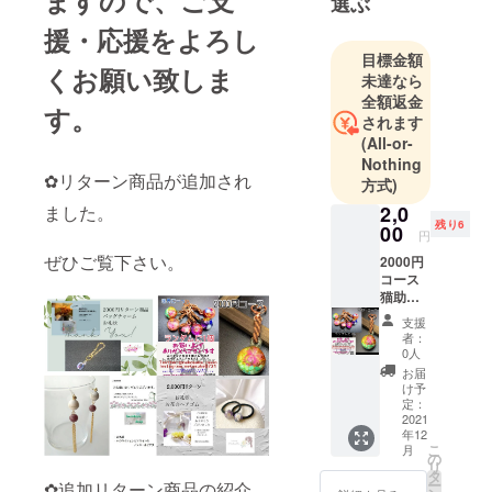
ますので、ご支
選ぶ
フラワー雑
貨Arimin
援・応援をよろし
目標金額
くお願い致しま
金属アレル
未達なら
ギー対応専
全額返金
す。
されます
門アクセサ
(All-or-
リーショッ
Nothing
プ
✿リターン商品が追加され
方式)
arimin's
ました。
2,0
accessory
残り6
00
円
ぜひご覧下さい。
2000円
プリザーブ
コース
ドフラワー
猫助工
房ねこ
でアレンジ
支援
すけ リ
者：
メント、
ターン
0人
ハーバリウ
商品
お届
☆happ
ム、スワッ
け予
y
定：
グ、花雑
catcher
2021
年12
貨、レジン
オルゴ
こ
月
ナイト1
の
アクセサ
リ
個(ラン
タ
リーetcを作
ー
✿追加リターン商品の紹介
ダム) ☆