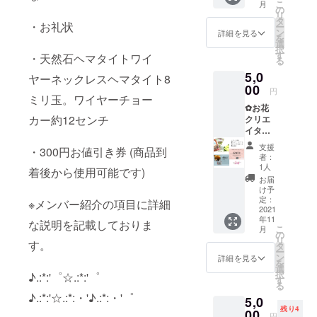
こ
月
トの意
レル
の
利用可
リ
味 「勝
ギーの
タ
能で
・お礼状
ー
利へ導
方はご
ン
す。 ❁
詳細を見る
を
く石」
注意く
選
お礼
択
といわ
ださ
す
状…感
・天然石ヘマタイトワイ
る
れるヘ
い。
謝を込
5,0
マタイ
☆kerok
ヤーネックレスヘマタイト8
めて手
トは、
00
erodrop
書きを
円
ミリ玉。ワイヤーチョー
積極的
致しま
✿お花
に行動
Creem
す。 消
カー約12センチ
クリエ
するこ
a 店
費税込
イター
とを助
300円お
み 配送
ありみ
け、困
値引き
料込み
支援
・300円お値引き券 (商品到
ん✿ リ
難を乗
券(2000
配送方
者：
ターン
り越え
円以上
1人
法:クロ
着後から使用可能です)
商品 ☆
て目標
購入で
ネココ
お届
フラ
達成へ
ご利用
け予
ンパク
ワーカ
と導い
定：
頂けま
※メンバー紹介の項目に詳細
ト（追
クテ
2021
てくれ
す) 有効
跡可
年11
ル…プ
るとさ
な説明を記載しておりま
期間：
能） 発
こ
月
リザー
れま
の
商品到
送期
リ
す。
ブドフ
す。マ
タ
着後～
間:2021
ー
ラワー
イナス
ン
2022年
詳細を見る
年11月
を
（ス
のエネ
選
11月末
中に順
択
♪.:*:'゜☆.:*:'゜
ターチ
ルギー
す
日まで
次配送
る
ス、か
を取り
（ご利
♪.:*:'☆.:*:・'♪.:*:・'゜
5,0
すみ
去り、
用可能
残り4
草）を
00
ポジ
回数は1
円