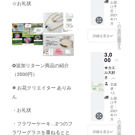
商品
無料
☆お礼状
お届
☆happ
郵便局
け予
y
レター
定：
catcher
2021
パック
年11
オルゴ
配送予
こ
月
ナイト2
定日
の
リ
個(ラン
11月中
タ
ー
ダム) ☆
に順次
ン
詳細を見る
を
お礼状
配送予
選
択
☆メル
定
す
る
カリ購
3,0
入300円
お値引
00
円
き券
✿追加リターン商品の紹介
★カエ
(2000円
ル大好
以上購
（3500円）
き ひ
入でご
ろ★ リ
利用可
支援
❅ お花クリエイター ありみ
ターン
能) 消費
者：
商品 ☆
税込み
1人
ん
お礼状
配送料
お届
☆kerok
金:込み
け予
erodrop
配送方
定：
・お礼状
2021
法:クロ
年11
Creem
ネコヤ
こ
月
a 店
マト 配
の
・フラワーケーキ…2つのフ
リ
300円お
送予定
タ
ー
値引き
日:11月
ン
ラワーグラスを重ねるとと
詳細を見る
を