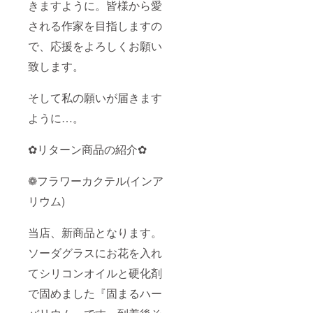
happy
ラワー
きますように。皆様から愛
catcher
Box・
"誉(ほ
スワッ
される作家を目指しますの
まれ)"1
グ・
で、応援をよろしくお願い
個 ・
1000円
happy
値引き
致します。
catcher
券・
"海月
バース
(みづ
デー
そして私の願いが届きます
き)"1個
クーポ
・
ン・お
ように…。
happy
まけ…
catcher
ソー
"桜花
サー ✿
✿リターン商品の紹介✿
(おう
キラキ
か)"1個
ラアク
❁フラワーカクテル(インア
・700円
セサ
値引き
リー は
リウム)
券 ・お
な ・お
まけ(ラ
礼状・
ンダ
ストロ
当店、新商品となります。
ム)2個
ベリー
消費税
クォー
ソーダグラスにお花を入れ
配送料
ツのピ
金:込み
アス ・
てシリコンオイルと硬化剤
配送方
お花の
法:各
ピアス
で固めました『固まるハー
ショッ
・クリ