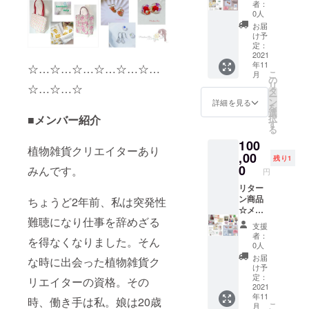
から、
色。ポ
で7000
デー
者：
出来ま
それぞ
ケット
円以上
0人
クーポ
す。 縦:
れ3000
が3箇所
購入で
ン券
お届
約40cm
円と
ついて
使用) 消
け予
は、
横:約
5000円
いま
定：
費税込
2021年
25cm
のリ
2021
す。 サ
み 配送
11月〜
消費税
年11
ターン
☆…☆…☆…☆…☆…☆…
イズや
料金:込
2022年
込み 配
こ
月
商品の
素材に
の
み 配送
お誕生
送料金:
リ
☆…☆…☆
ご提供
つきま
タ
方法:ク
日月迄
込み 配
ー
をさせ
しては
ン
ロネコ
詳細を見る
(１回の
送方法:
を
て頂き
本文を
選
ヤマト
み利用
宅急便
■メンバー紹介
択
ます。
ご確認
す
配送予
可能) ☆
(ヤマト
る
☆各
くださ
定日:11
お値引
運輸) 配
100
ショッ
い。
月中に
き券、
植物雑貨クリエイターあり
送予定
プより
,00
☆kerok
順次配
お誕生
残り1
日:11月
700円お
erodrop
0
送予定
みんです。
日クー
より順
円
値引き
happy
ポン券
次配送
券 ☆各
リター
Creem
catcher
は商品
開始 ☆
ショッ
ン商品
ちょうど2年前、私は突発性
a 店
はねこ
到着後
日時指
プより
☆メン
1000円
すけの
よりご
定配送
難聴になり仕事を辞めざる
おまけ
バー全
お値引
オリジ
利用が
承りま
支援
付き そ
員か
き券
ナル作
出来ま
者：
す コメ
を得なくなりました。そん
れぞれ
ら、そ
(7000円
品です
0人
す。 ヘ
ント欄
の
れぞれ
以上購
原型か
アピ
お届
へ発送
な時に出会った植物雑貨ク
ショッ
3000
入でご
ら型取
け予
ン 長
先の情
プから
円、
利用頂
定：
り成型
リエイターの資格。その
さ約8セ
報(お名
ご提供
5000
2021
けます)
まで全
ンチ ピ
前、ご
年11
させて
円、
有効期
時、働き手は私。娘は20歳
てオリ
アス
住所、
こ
月