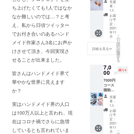
に飾る
す。カ
どこで
つきが
支援
望時間
な☆ 天
ととて
バーは
もパ
者：
出る場
ち上げたくても1人ではなか
とご自
然石ス
も華や
生地を
1人
ワース
合があ
身のお
トロベ
ぎま
切り取
なか難しいのでは…？と考
トーン
お届
るので
名前、
リー
す。 ご
る場所
け予
の エネ
ご使用
ご住
クォー
結婚式
定：
え、私から日頃ツイッター
により
ルギー
しない
所、お
ツのピ
2021
場様…
それぞ
を受け
で下さ
電話番
年11
でお付き合いのあるハンド
アス ご
店舗の
れ雰囲
る事が
いま
号の明
こ
月
自分用
飾り
の
気が異
できま
せ。 ひ
記をお
リ
メイド作家さん3名にお声か
やプレ
や、引
タ
なりま
す＼
とつひ
願い致
ー
ゼント
き出物
ン
す。素
詳細を見る
(^▽^)
とつ手
けさせて頂き、今回実現さ
しま
を
にいか
商品に
選
材やサ
／！ ク
作業で
す。
択
がで
如何で
す
イズな
ラウド
せることが出来ました。
お作り
る
しょう
しょう
どの詳
ファン
してい
7,0
か？ ス
か？ 使
細は本
ディン
ます。
残り4
トロベ
00
用花材
皆さんはハンドメイド界て
文をご
グでの
円
お取り
リー
バラ
確認だ
新作で
扱いは
7000円
クォー
華やかな世界に見えます
（白・
さい。
す！ こ
優しく
コース
ツ 女性
ピン
☆kerok
の機会
お願い
か？
猫助工
にとっ
ク）、
erodrop
にぜひ
致しま
房ねこ
ては最
イモー
•*¨*•.¸¸☆
支援
す。 天
すけ リ
高の守
テル、
Creem
者：
*･ﾟ
然の物
実はハンドメイド界の人口
ターン
り石の
スター
1人
a 店
を使用
商品
一つ
チス、
500円お
お届
は100万人以上と言われ、現
してお
☆happ
で、愛
かすみ
け予
値引き
ります
y
と美を
定：
草、紫
券(3000
在はコロナ禍でさらに急増
ので、
catcher
2021
象徴す
陽花
円以上
型や大
年11
オルゴ
る石で
しているとも言われていま
☆700円
購入で
きさが
こ
月
ナイト
す。 人
の