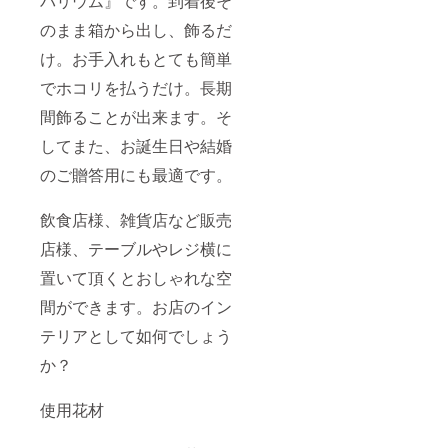
バリウム』です。到着後そ
プ配送
スタル
方法が
スワロ
のまま箱から出し、飾るだ
異なり
のピア
ます。
ス・お
け。お手入れもとても簡単
発送完
まけ…
了後、
ヘアピ
でホコリを払うだけ。長期
メン
ン ・
バーよ
1000円
間飾ることが出来ます。そ
りメー
値引き
してまた、お誕生日や結婚
ル送信
券 ・
致しま
バース
のご贈答用にも最適です。
すの
デー
で、ご
クーポ
確認下
ン ✿カ
飲食店様、雑貨店など販売
さい。
エル大
配送予
好き ひ
店様、テーブルやレジ横に
定日:11
ろ ・お
月より
礼状 ・
置いて頂くとおしゃれな空
順次配
あずき
間ができます。お店のイン
送開始
カイロ
☆日時
とカ
テリアとして如何でしょう
指定配
バーの
送承り
セット
か？
ます
（2サイ
（フラ
ズ）・
ワー雑
エコ
使用花材
貨
バッ
Arimin
グ・