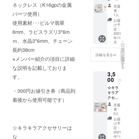
月中に
の エネ
ろ★ リ
ネックレス（K16gpの金属
さ:約
順次配
ルギー
支援
ターン
3cm
送予定
を受け
者：
パーツ使用）
商品 ☆
❁②フ
1人
る事が
お礼状
ラワー
できま
お届
使用素材･･･ビルマ翡翠
☆翡翠
プレー
け予
す＼
とラピ
ト…ア
定：
(^▽^)
6mm、ラピスラズリ3*6m
スラズ
2021
クセサ
／！ ク
年11
リの
リー入
ｍ、水晶3*6mm、チェーン
ラウド
こ
月
ネック
れや、
の
ファン
リ
レス
長約38cm
鍵置き
タ
ディン
ー
(k16gp
等にお
ン
詳細を見る
グでの
を
※メンバー紹介の項目に詳細
の金属
使い頂
選
新作で
択
パーツ
けま
す
す！ こ
る
な説明を記載しておりま
使用) 詳
す。 口
の機会
3,5
細は本
径:約
にぜひ
す。
文をご
00
11cm
•*¨*•.¸¸☆
円
確認く
高さ:約
*･ﾟ
☆キラ
ださ
1.5cm
・300円お値引き券（商品到
キラア
い。 ※
❁300円
クセサ
金属ア
お値引
着後から使用可能です）
リーは
レル
き券…
支援
な☆ ヘ
ギー非
商品到
者：
マタイ
対応の
着後か
0人
トのワ
金属を
らフラ
お届
イヤー
使用し
ワー雑
け予
☆キラキラアクセサリーは
ネック
ており
定：
貨
レス ヘ
2021
ます。
Arimin
な
年11
マタイ
金属ア
にてご