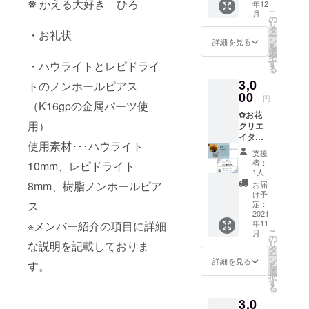
❅ かえる大好き ひろ
年12
ゴムで
金属部
*･ﾟ
こ
月
す。 秋
分はア
の
リ
の装い
レル
タ
・お礼状
ー
に似合
ギー非
ン
詳細を見る
を
う淡い
対応で
選
択
グレー
す。
す
・ハウライトとレピドライ
る
色で
金属ア
3,0
す。 グ
トのノンホールピアス
レル
レー
00
ギーの
円
（K16gpの金属パーツ使
ベース
方はご
✿お花
に白い
注意く
用）
クリエ
お花と
ださ
イター
パープ
い。 消
使用素材･･･ハウライト
ありみ
ルの花
費税:込
支援
ん✿ リ
びらが
み 配送
者：
10mm、レピドライト
ターン
とって
料金:込
1人
商品 ☆
も映え
み 配送
8mm、樹脂ノンホールピア
お届
お礼状
ます！
方法:ク
け予
☆フラ
ス
白いお
定：
リック
ワー雑
2021
花 パー
ポスト
年11
※メンバー紹介の項目に詳細
貨
プルの
（日本
こ
月
Arimin
花びら
の
郵便）
リ
な説明を記載しておりま
300円お
レジン
タ
配送予
ー
値引き
スワロ
ン
定日:12
詳細を見る
す。
を
券(2000
フス
選
月中に
択
円以上
キー 大
す
順次配
る
購入で
きさ
送予定
3,0
ご利用
約2セン