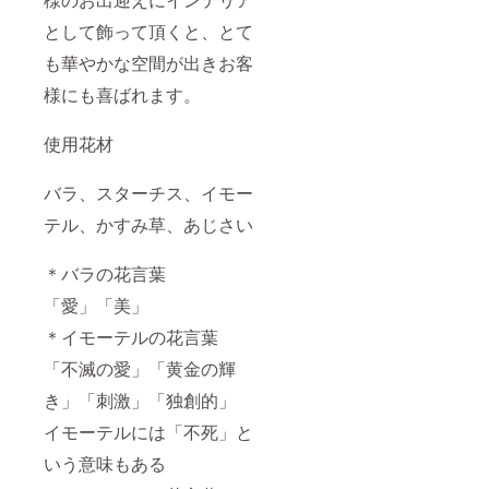
大正方
形オル
として飾って頂くと、とて
ゴナイ
ト1個・
も華やかな空間が出きお客
happy
catcher
様にも喜ばれます。
"浮世
(うき
よ)"1
使用花材
個・
happy
バラ、スターチス、イモー
catcher
"誉(ほ
テル、かすみ草、あじさい
まれ)"1
個・
happy
＊バラの花言葉
catcher
"海月
「愛」「美」
(みづ
き)"1
＊イモーテルの花言葉
個・
「不滅の愛」「黄金の輝
happy
catcher
き」「刺激」「独創的」
"桜花
(おう
イモーテルには「不死」と
か)"1
個・お
いう意味もある
礼状・