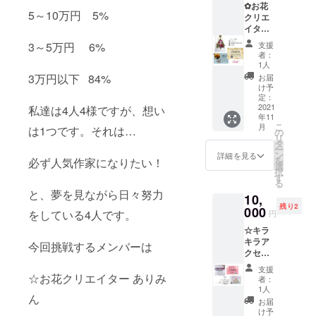
便(ヤマ
開始
✿お花
ますの
法:クロ
Hanaha
ト運輸)
5～10万円 5%
クリエ
で、軽
ネコヤ
na.Rin
配送予
イター
くて丈
マト 配
にて
定日:11
ありみ
夫で
送予定
5000円
3～5万円 6%
月より
支援
ん✿ リ
す。 折
日:11月
以上購
者：
順次配
ターン
りたた
中に順
1人
入で700
送開始
商品 ☆
んでス
次配送
3万円以下 84%
円お値
お届
☆日時
壁掛け
ナップ
予定
け予
引きし
指定配
スワッ
ボタン
定：
happy
ます。
送承り
グ とて
2021
私達は4人4様ですが、想い
をとめ
catcher
☆お値
ます コ
年11
も豪華
ればコ
はねこ
引き券
メント
こ
月
は1つです。それは…
な壁掛
ンパク
の
すけの
は商品
欄へ発
リ
けス
トにま
タ
オリジ
到着後
送先の
ー
ワッグ
とまり
ン
ナル作
詳細を見る
よりご
情報(お
を
必ず人気作家になりたい！
です。
ます。
選
品です
利用で
名前、
択
玄関や
内側に
す
原型か
きま
ご住
る
リビン
も外側
ら型取
す。
所、電
と、夢を見ながら日々努力
10,
グの壁
にもポ
り成型
14kgf
話番号)
残り2
に掛け
000
ケット
まで全
をしている4人です。
14金の
円
と指定
て飾っ
はあり
てオリ
層の重
日、配
☆キラ
て頂け
ませ
ジナル
量が総
達希望
キラア
ます。
ん。サ
今回挑戦するメンバーは
です
重量の
時間と
クセサ
お友達
イズや
happy
1/20以
ご自身
リーは
の誕生
素材に
catcher
上のも
支援
のお名
な☆ キ
☆お花クリエイター ありみ
日やご
つきま
とオル
者：
のをい
前、ご
ラキラ
贈答用
しては
1人
ゴナイ
いま
住所、
ん
スワロ
にも最
本文を
トを融
お届
す。 長
お電話
フス
適で
ご確認
け予
合し い
く愛用