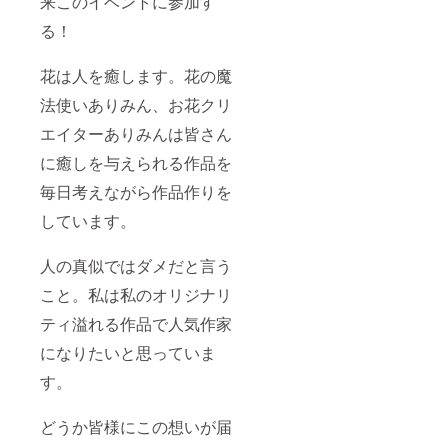
来このイベントに参加す
まけ…
い。 ☆
くるみ
お値引
る！
ボタン
き券、
のマス
お誕生
ク
日クー
花は人を癒します。花の魔
チャー
ポン券
ム ＊猫
は商品
法使いありみん、お花クリ
助工房
到着後
ねこす
より各
エイターありみんは皆さん
け ・お
ショッ
に癒しを与えられる作品を
礼状
プにて
・ダイ
ご利用
毎日考えながら作品作りを
ヤモン
が出来
ド型オ
ます。
しています。
ルゴナ
☆各
イト1個
ショッ
・
プより
人の真似ではダメだと言う
happy
おまけ
catcher
付き ✿
こと。私は私のオリジナリ
DX2個
お花ク
(ランダ
リエイ
ティ溢れる作品で人気作家
ム) ・
ター あ
になりたいと思っていま
happy
りみん
catcher
・お礼
す。
"浮世
状・フ
(うき
ラワー
よ)"1個
カクテ
どうか皆様にこの想いが届
・
ル・フ