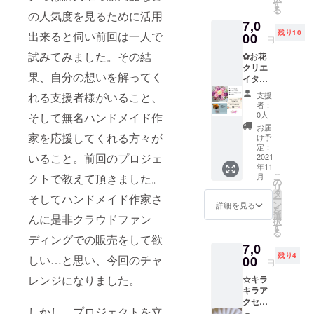
ずきカ
ネコヤ
す
ン液 形
約8cm
る
イロと
の人気度を見るために活用
マト 配
は丸型
消費税
7,0
は、繰
送予定
大きさ2
込み 配
残り10
出来ると伺い前回は一人で
り返し
00
日:11月
センチ
送料金:
円
温めた
中に順
ピアス
込み 配
試みてみました。その結
✿お花
り冷や
次配送
はチタ
送方法:
クリエ
したり
予定
ン使
宅急便
果、自分の想いを解ってく
イター
してつ
happy
用 (体
(ヤマト
ありみ
かえる
catcher
調によ
れる支援者様がいること、
運輸) 配
支援
ん✿ リ
あずき
はねこ
りアレ
者：
送予定
ターン
の入っ
すけの
0人
そして無名ハンドメイド作
ルギー
日:11月
商品 ☆
たエコ
オリジ
が出る
お届
より順
フラ
家を応援してくれる方々が
なカイ
ナル作
け予
場合も
次配送
ワー
ロで
定：
品です
ありま
開始 ☆
いること。前回のプロジェ
Box 箱
2021
す。あ
原型か
す。) ド
日時指
年11
の中に
たため
ら型取
ライフ
定配送
こ
クトで教えて頂きました。
月
様々な
るとあ
の
り成型
ラワー
承りま
リ
お花を
ずきか
タ
まで全
スワロ
す コメ
そしてハンドメイド作家さ
ー
飾り付
ら蒸気
ン
てオリ
詳細を見る
フス
ント欄
を
けた、
がでて
選
ジナル
んに是非クラウドファン
キー ご
へ発送
択
とても
きます
す
です
注意 ア
先の情
る
豪華な
ので、
ディングでの販売をして欲
happy
ルコー
報(お名
7,0
商品で
しっと
catcher
ルで拭
前、ご
残り4
しい…と思い、今回のチャ
す。ご
00
りじわ
とオル
き取る
円
住所、
自宅の
じわと
ゴナイ
とレジ
電話番
レンジになりました。
☆キラ
玄関や
温める
トを融
ンが変
号)と指
キラア
リビン
ことが
合し い
色した
定日、
クセサ
グなど
できま
つでも
りベタ
配達希
しかし、プロジェクトを立
リーは