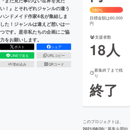
『まだ見た事のない世界を見た
い！』とそれぞれジャンルの違う
180%
まちづくり・地域活性化
ハンドメイド作家4名が集結しま
目標金額は60,000
円
した！ジャンルは違えど想いは一
CAMPFIRE for Social Good
CAMPFIRE Creation
つです。是非私たちの企画にご協
支援者数
CAMPFIREふるさと納税
machi-ya
コミュニティ
力をお願いします。
18
人
ポスト
シェア
LINEで送る
URLコピー
埋め込み
QRコード
募集終了まで残
り
終了
このプロジェクトは、
2021/08/20
に募集を開始