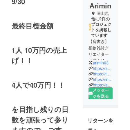
9/30
Arimin
岡山県
他に2件の
最終目標金額
プロジェク
トを掲載し
ています
【肩書き】
植物雑貨ク
1人 10万円の売上
リエイター
げ！！
お花クリエ
arimin03
イター
https://ariminflower.handcrafted.jp/
ハンドメイ
https://twitter.com/arimin03?s=09
https://instagram.com/arimin_zakka?igshid=1w2p61sgsz0m1
ド作家
4人で40万円！！
https://ariminbrand.base.shop/
LIVE812 ハ
メッセー
ンドメイド
ジを送る
ライバー
【Web
を目指し残りの日
ショップ】
数を頑張って参り
花雑貨を販
リターンを
売