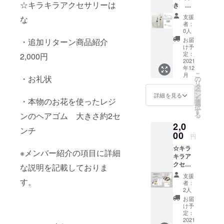
☆キラキラアクセサリーは
き ひ
後から
happy
ろ★ リ
ご利用
catcher
支援
な
ターン
できま
とオル
者：
商品 ☆
す。 消
ゴナイ
0人
お礼状
費税込
トを融
お届
・追加リターン商品紹介
☆ハウ
み 配送
合し い
け予
ライト
料込み
定：
2,000円
つでも
とレピ
2021
配送方
どこで
年12
ドライ
法: レ
もパ
こ
月
トのノ
・お礼状
ター
の
ワース
リ
ンホー
パック
タ
トーン
ー
ルピア
ライト
ン
の エネ
詳細を見る
を
・本物のお花を使ったレジ
ス
（追跡
選
ルギー
択
(k16gp
機能付
す
を受け
ンのヘアゴム 大きさ約2セ
る
の金属
き） 配
る事が
2,0
パーツ
送予定
できま
ンチ
使用) 詳
00
日:12月
す＼
円
細は本
中に順
(^▽^)
☆キラ
文をご
次発送
／！ ク
※メンバー紹介の項目に詳細
キラア
確認く
ラウド
クセサ
ださ
な説明を記載しておりま
ファン
リーは
い。 ※
ディン
支援
な☆ 本
す。
耳に接
グでの
者：
物のお
触する
2人
新作で
花を
部分は
す！ こ
お届
使った
樹脂で
け予
の機会
レジン
すが、
定：
にぜひ
のヘア
2021
その他
•*¨*•.¸¸☆