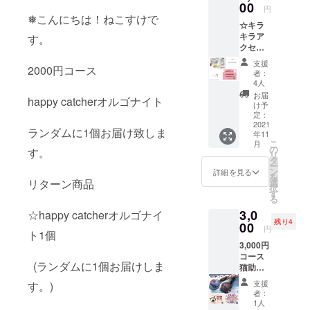
可能) ☆
00
チ 消費
円
お値引
税込み
❅こんにちは！ねこすけで
☆キラ
き券は
配送料
キラア
す。
商品到
込み 配
クセサ
着後よ
送方法
リーは
りご利
郵便局
支援
2000円コース
な☆ リ
用が出
レター
者：
ターン
来ま
パック
4人
商品 ☆
す。 消
2011年
お届
happy catcherオルゴナイト
お礼状
費税込
12月中
け予
☆Hana
み 配送
定：
に順次
hana.Ri
2021
料金:込
発送予
ランダムに1個お届け致しま
年11
n300円
み 配送
定
こ
月
お値引
方法:ネ
の
す。
リ
き券
コポス
タ
ー
（2,000
(ヤマト
ン
詳細を見る
を
円以上
運輸) 配
リターン商品
選
択
購入で
送予定
す
る
ご利用
日:11月
3,0
☆happy catcherオルゴナイ
可能) ☆
中に順
残り4
お値引
00
次配送
円
ト1個
き券は
予定
3,000円
商品到
コース
着後よ
(ランダムに1個お届けしま
猫助工
りご利
房ねこ
用でき
支援
す。)
すけ リ
ます。
者：
ターン
配送料
1人