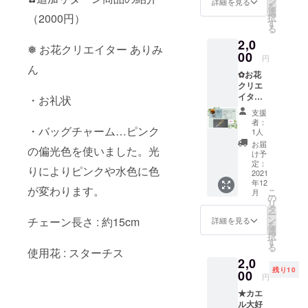
ン
詳細を見る
を
お礼状
るハンドメ
選
（2000円）
択
消費税
す
イド作家で
る
込み 配
2,0
送料金:
❅ お花クリエイター ありみ
込み 配
00
円
送方法:
ん
✿お花
クロネ
クリエ
コヤマ
イター
ト 配送
・お礼状
ありみ
予定
支援
ん✿ ＊
日:12月
者：
・バッグチャーム…ピンク
スター
中に順
1人
チスと
次配送
お届
の偏光色を使いました。光
天然石
予定
け予
のバッ
happy
定：
りによりピンクや水色に色
グ
2021
catcher
年12
チャー
はねこ
が変わります。
こ
月
ム ＊お
すけの
の
リ
礼状
オリジ
タ
ー
（心を
ナル作
ン
チェーン長さ : 約15cm
詳細を見る
を
込めた
品です
選
択
手書き
原型か
す
る
のお礼
使用花 : スターチス
ら型取
2,0
状） ・
り成型
残り10
お値引
00
まで全
円
き券は
てオリ
★カエ
ご自宅
ジナル
ル大好
へ到着
です