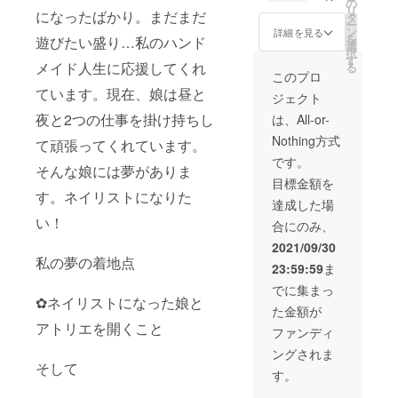
頂きま
7000
間：商
の
ジナル
スワロ
電話番
リ
になったばかり。まだまだ
す ☆お
円、
品到着
タ
です
フス
号)と指
ー
値引き
10000
後～
ン
happy
詳細を見る
キーの
定日、
を
遊びたい盛り…私のハンド
券は商
円のリ
2022年
選
catcher
大き
配達希
択
品到着
ターン
11月末
す
とオル
さ 約8
望時間
メイド人生に応援してくれ
る
後より
商品を
日まで
ゴナイ
このプロ
ミリ ス
とご自
各
ご提供
（ご利
トを融
ワロフ
ています。現在、娘は昼と
身のお
ジェクト
ショッ
致しま
用可能
合し い
スキー
名前、
プにて
す。全
回数は1
夜と2つの仕事を掛け持ちし
つでも
は、All-or-
はクリ
ご住
ご利用
員から
回で
どこで
スタル
所、お
Nothing方式
が出来
のア
て頑張ってくれています。
す） ☆
もパ
です。
電話番
ます。
ソート
バース
ワース
です。
色シル
号の明
そんな娘には夢がありま
＊お花
をお楽
デー
トーン
バー
記をお
目標金額を
クリエ
しみ下
クーポ
の エネ
フック
願い致
す。ネイリストになりた
イター
さい。
ン お好
ルギー
達成した場
はアレ
しま
ありみ
☆各
みのイ
を受け
ルギー
い！
す。
合にのみ、
ん ・お
ショッ
メージ
る事が
非対応
礼状 ・
プより
でパ
できま
2021/09/30
です。
フラ
1000円
ワース
す＼
私の夢の着地点
消費税
23:59:59
ま
ワーカ
お値引
トーン
(^▽^)
込み 配
クテル
き券 そ
ブレス
／！ ク
でに集まっ
送料金:
・700円
れぞれ
✿ネイリストになった娘と
レット
ラウド
込み
た金額が
値引き
の
をお作
ファン
配送方
アトリエを開くこと
券 ・お
ショッ
りしま
ディン
ファンディ
法:郵便
まけ…
プから
す。 有
グでの
局レ
ングされま
ソー
ご提供
効期
新作で
ター
そして
サー ＊
させて
間：
す！ こ
す。
パック
キラキ
頂きま
2021年
の機会
配送予