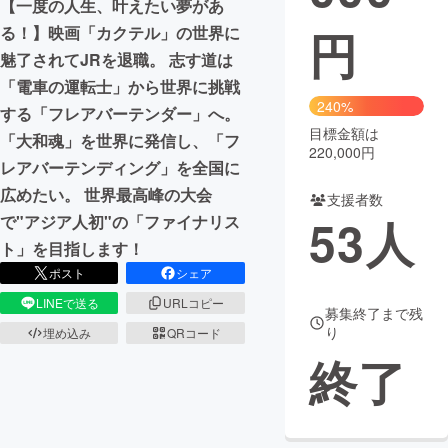
【一度の人生、叶えたい夢があ
円
る！】映画「カクテル」の世界に
まちづくり・地域活性化
魅了されてJRを退職。 志す道は
「電車の運転士」から世界に挑戦
CAMPFIRE for Social Good
CAMPFIRE Creation
240%
する「フレアバーテンダー」へ。
CAMPFIREふるさと納税
machi-ya
コミュニティ
目標金額は
「大和魂」を世界に発信し、「フ
220,000円
レアバーテンディング」を全国に
広めたい。 世界最高峰の大会
支援者数
53
人
で"アジア人初"の「ファイナリス
ト」を目指します！
ポスト
シェア
LINEで送る
URLコピー
募集終了まで残
り
埋め込み
QRコード
終了