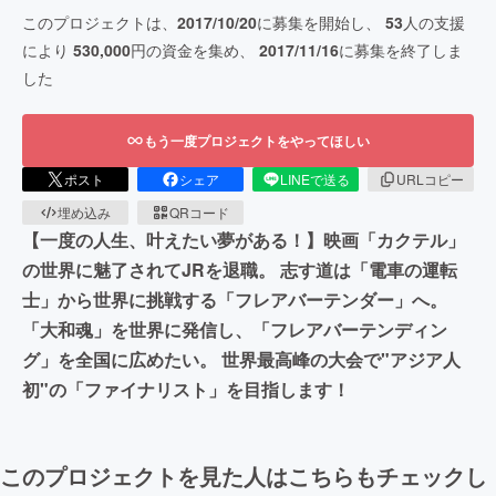
このプロジェクトは、
2017/10/20
に募集を開始し、
53
人の支援
により
530,000
円の資金を集め、
2017/11/16
に募集を終了しま
した
もう一度プロジェクトをやってほしい
ポスト
シェア
LINEで送る
URLコピー
埋め込み
QRコード
【一度の人生、叶えたい夢がある！】映画「カクテル」
の世界に魅了されてJRを退職。 志す道は「電車の運転
士」から世界に挑戦する「フレアバーテンダー」へ。
「大和魂」を世界に発信し、「フレアバーテンディン
グ」を全国に広めたい。 世界最高峰の大会で"アジア人
初"の「ファイナリスト」を目指します！
このプロジェクトを見た人はこちらもチェックし