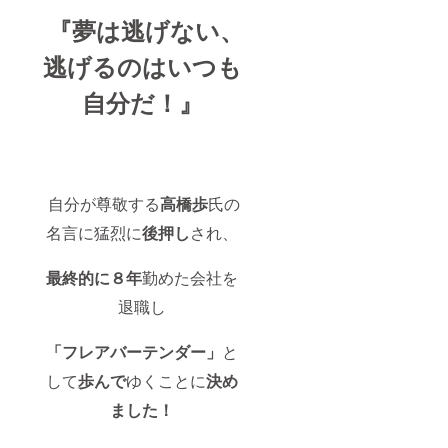
『夢は逃げない、
逃げるのはいつも
自分だ！』
自分が尊敬する
高橋歩
氏の
名言に猛烈に
後押し
され、
最終的に８年
勤めた会社を
退職し
「フレアバーテンダー」
と
して
歩んで
ゆくことに
決め
ました！