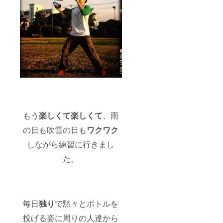
もう
楽しくて楽しくて
、雨
の日も吹雪の日も
ワクワク
しながら練習に行きまし
た。
毎日
独り
で黙々とボトルを
投げる姿に周りの人達から