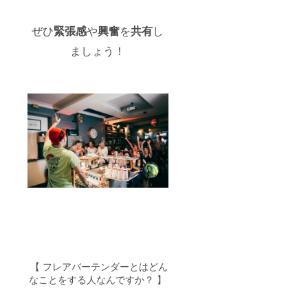
ぜひ
緊張感
や
興奮
を
共有
し
ましょう！
【 フレアバーテンダーとはどん
なことをする人なんですか？ 】