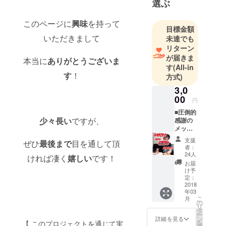
選ぶ
した。
現在は出張
このページに
興味
を持って
カクテルパ
目標金額
いただきまして
未達でも
フォーマン
リターン
スショーを
が届きま
本当に
ありがとうございま
三重県中心
す
(All-in
に全国各
す
！
方式)
地、海外で
3,0
も行ってい
00
円
ます。
■圧倒的
"世界大会で
少々長い
ですが、
感謝の
優勝す
メッ
セージ
る！"ことを
支援
ぜひ
最後まで
目を通して頂
を「手
者：
目指して
書き」
24人
ければ凄く
嬉しい
です！
で送ら
日々奮闘
お届
せて頂
け予
中。
きま
定：
宜しくお願
す！ ■
2018
年03
世界大
いします！
こ
月
会前に
の
リ
僕の発
タ
ー
表する
ン
詳細を見る
を
【 このプロジェクトを通じて実
演技を