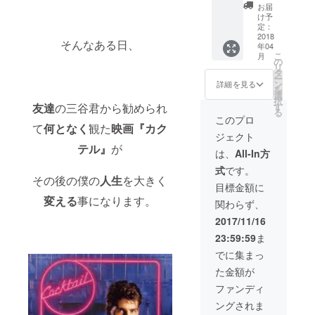
ビーで
ダーメ
僕と熱
プレゼ
入り大
お届
プレゼ
イド』
い「フ
ント！
け予
会写真
ント！
で行い
レア談
定：
■ロード
【希望
(DVD) ■
ます！
2018
義」を
ハウス
者の
そんなある日、
年04
世界大
思い出
朝まで
世界大
み】
こ
月
会で
に彩り
コース
の
会ダイ
リ
やって
を添え
の権利
タ
ジェス
ー
欲しい
るお手
【希望
ン
トムー
詳細を見る
を
ことを
伝いを
者の
選
ビーの
択
あなた
させて
み】 (フ
す
友達
の三谷君から勧められ
クレ
る
の為に
頂きま
レア以
ジット
このプロ
何か１
す。 (交
て
何となく
観た
映画『カク
外の事
にお名
ジェクト
つやり
通費を
でも
前を記
テル』
が
ます！
別途頂
OK。何
載。 (一
は、
All-In方
(要相談)
きま
か人生
般公開
式
です。
■自称
す。日
や夢に
もしま
その後の僕の
人生
を大きく
「日本
時をご
ついて
すが
目標金額に
一のフ
相談下
の相談
DVDに
変える
事になります。
関わらず、
レアバ
さい！)
なども
してお
カ」な
■圧倒的
大歓迎
送りし
2017/11/16
僕と熱
感謝の
です。)
ます) ■
23:59:59
ま
い「フ
メッ
■世界大
圧倒的
レア談
セージ
会前に
感謝の
でに集まっ
義」を
を直筆
僕の発
メッ
た金額が
朝まで
の「お
表する
セージ
コース
手紙」
演技を
を「お
ファンディ
の権利
で送ら
「限定
電話」
ングされま
【希望
せて頂
公開(オ
で直接