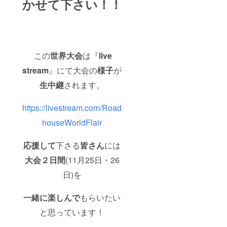
かせて
下さい！！
この
世界大会
は『
live
stream
』にて大会の
様子
が
生中継
されます。
https://livestream.com/Road
houseWorldFlair
応援して
下さる
皆さん
には
大会２日間
(11月25日・26
日)を
一緒に楽しんで
もらいたい
と思っています！