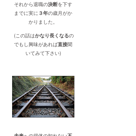
それから退職の
決断
を下す
までに実に
３年
の歳月がか
かりました。
(この話は
かなり長くなる
の
でもし興味があれば
直接
聞
いてみて下さい)
未来
への得体の知れない
不