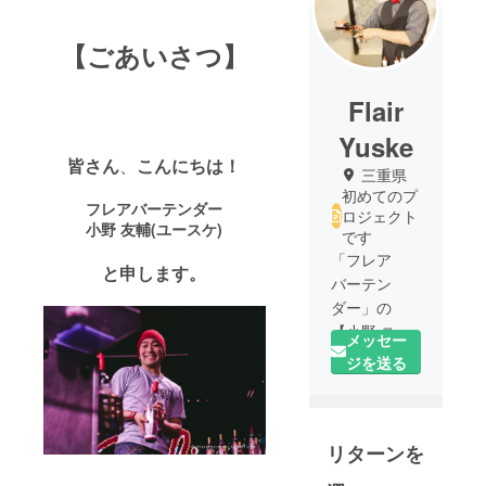
【ごあいさつ】
Flair
Yuske
皆さん
、
こんにちは！
三重県
初めてのプ
フレアバーテンダー
ロジェクト
小野 友輔(ユースケ)
です
「フレア
と申します。
バーテン
ダー」の
【小野 ユー
メッセー
スケ】と申
ジを送る
します。
5年前までJR
西日本で電
リターンを
車の運転士
をしていま