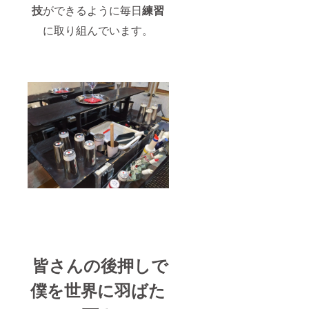
技
ができるように毎日
練習
に取り組んでいます。
皆さんの
後押し
で
僕を
世界
に
羽ばた