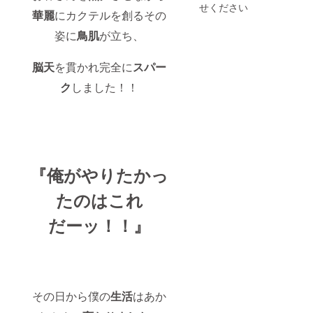
クしな
クしな
たあな
せください
華麗
にカクテルを創るその
がら応
がら応
たへ僕
援して
援して
から
姿に
鳥肌
が立ち、
下さ
下さ
「アツ
い！) ■
い！) ■
いメッ
圧倒的
ロード
セージ
脳天
を貫かれ完全に
スパー
感謝の
ハウス
カー
メッ
世界大
ド」を
ク
しました！！
セージ
会ダイ
おくり
を「手
ジェス
ます！
書き」
トムー
■オリジ
で送ら
ビーの
ナルタ
せて頂
クレ
オルを
きま
ジット
プレゼ
す！ ■
にお名
ント！
『俺がやりたかっ
オリジ
前を記
■オリジ
ナルタ
載。 (一
ナルス
オルを
般公開
テッ
たのはこれ
プレゼ
もしま
カーを
ント！
すが
プレゼ
だーッ！！』
■オリジ
DVDに
ント！
ナルス
してお
■ロード
テッ
送りし
ハウス
カーを
ます) ■
世界大
プレゼ
サイン
会ダイ
ント！
入り大
ジェス
■ロード
会写真
その日から僕の
生活
はあか
トムー
ハウス
プレゼ
ビーの