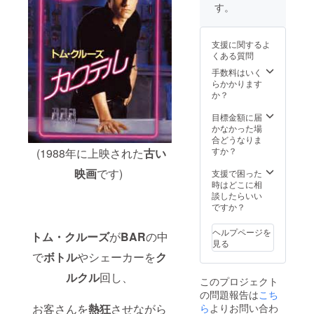
者の
きま
ンライ
お伝え
す。
み】 (フ
す！ ■
ン)でお
しま
レア以
オリジ
見せし
す！
外の事
ナルタ
ます！
(Skype
支援に関するよ
でも
オルを
(本番で
でも可
くある質問
OK。何
プレゼ
成功す
能) ■サ
か人生
ント！
るのか
手数料はいく
イン入
や夢に
■オリジ
ワクワ
らかかります
り大会
ついて
ナルス
クしな
か？
写真
の相談
テッ
がら応
【希望
なども
カーを
援して
目標金額に届
者の
大歓迎
プレゼ
下さ
かなかった場
み】
です。)
ント！
い！) ■
合どうなりま
■世界大
■世界大
圧倒的
すか？
(1988年に上映された
古い
会前に
会前に
感謝の
僕の発
僕の発
映画
です)
メッ
支援で困った
表する
表する
セージ
時はどこに相
演技を
演技を
を「お
談したらいい
「限定
「限定
電話」
ですか？
公開(オ
公開(オ
で直接
ンライ
ンライ
お伝え
ヘルプページを
トム・クルーズ
が
BAR
の中
ン)でお
ン)でお
しま
見る
見せし
見せし
す！
で
ボトル
やシェーカーを
ク
ます！
ます！
(Skype
(本番で
(本番で
も対応
ルクル
回し、
このプロジェクト
成功す
成功す
可能) ■
の問題報告は
こち
るのか
るのか
お電話
ワクワ
ワクワ
ら
よりお問い合わ
で話し
お客さんを
熱狂
させながら