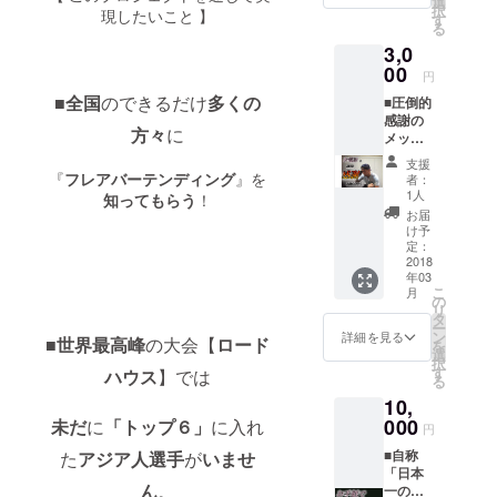
選
択
現したいこと 】
「限定
す
る
公開(オ
3,0
ンライ
ン)」で
00
円
お見せ
■
全国
のできるだけ
多くの
■圧倒的
しま
感謝の
す！ (本
方々
に
メッ
番で成
セージ
功する
支援
を直接
のかワ
『
フレアバーテンディング
』を
者：
『お電
クワク
1人
知ってもらう
！
話』で
しなが
お届
伝えさ
ら応援
け予
せて頂
して下
定：
きま
2018
さい！)
年03
す！
■オリジ
こ
月
(Skype
ナルス
の
リ
でも可
テッ
タ
ー
能) ■世
カーを
ン
詳細を見る
■世界最高峰
の大会【
ロード
を
界大会
プレゼ
選
択
前に僕
ント。
す
ハウス
】では
る
の発表
■世界大
10,
する演
会ダイ
技を
000
未だ
に
「トップ６」
に入れ
ジェス
円
「限定
トムー
■自称
た
アジア人選手
が
いませ
公開(オ
ビーの
「日本
ンライ
クレ
ん
。
一のフ
ン)でお
ジット