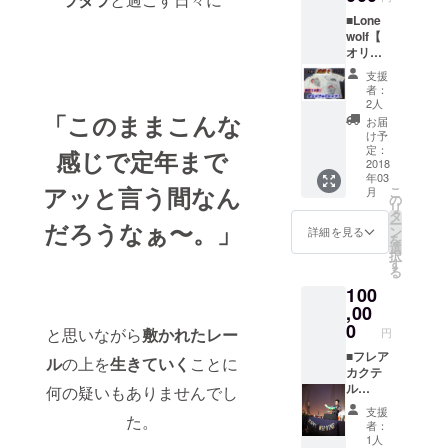
ます) ■
るのか
世界大
■Lone
あなた
ワクワ
会ダイ
wolf【
へお勧
クしな
ジェス
オリジ
めカク
がら応
トムー
ナルT
テルを
援して
ビーの
支援
シャ
メイキ
下さ
クレ
者：
ツ】を1
ング
い！) ■
2人
ジット
枚プレ
「このままこんな
ムー
お電話
にお名
お届
ゼン
ビーで
で話し
け予
前を記
ト！ (色
プレゼ
定：
たあな
感じで定年まで
載。 (一
は水色
2018
ント！
たへ僕
般公開
年03
でサイ
(DVD) ■
から
もしま
アッと言う間なん
こ
月
ズはM
世界大
の
「アツ
すが
リ
が３
会で
タ
いメッ
DVDに
ー
だろうなぁ〜。」
枚、Lが
やって
ン
セージ
詳細を見る
してお
を
７枚で
欲しい
選
カー
送りし
択
早いも
ことを
す
ド」を
ます) ■
る
の勝ち
あなた
送りま
圧倒的
100
とさせ
の為に
す！ ■
感謝の
て頂き
,00
何か１
オリジ
メッ
ます) ■
つやり
0
ナルタ
セージ
と思いながら
敷かれたレー
円
あなた
ます！
オルを
を「手
へお勧
■フレア
(要相談)
プレゼ
ル
の上を
生きていく
ことに
書き」
めカク
カクテ
■自称
ント！
で送ら
テルを
ル
「日本
何の疑いもありませんでし
■オリジ
せて頂
メイキ
ショー
一のフ
ナルス
きま
支援
た。
ング
を
レアバ
テッ
す！ ■
者：
ムー
『オー
カ」な
カーを
1人
サイン