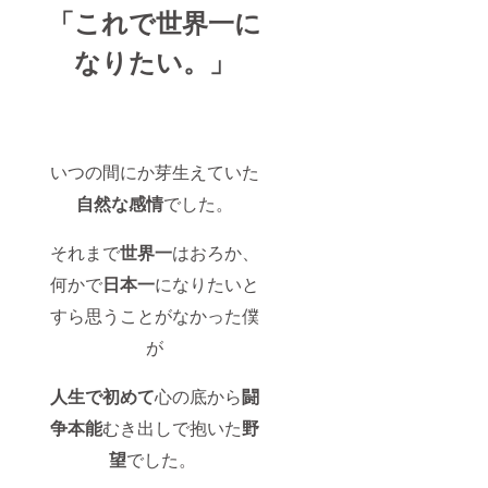
「これで世界一に
なりたい。」
いつの間にか芽生えていた
自然な感情
でした。
それまで
世界一
はおろか、
何かで
日本一
になりたいと
すら思うことがなかった僕
が
人生で初めて
心の底から
闘
争本能
むき出しで抱いた
野
望
でした。