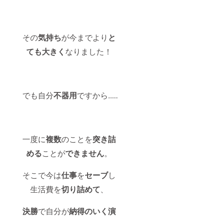
その
気持ち
が今までより
と
ても大きく
なりました！
でも自分
不器用
ですから.....
一度に
複数
のことを
突き詰
める
ことが
できません
。
そこで今は
仕事
を
セーブ
し
生活費を
切り詰めて
、
決勝
で自分が
納得のいく演