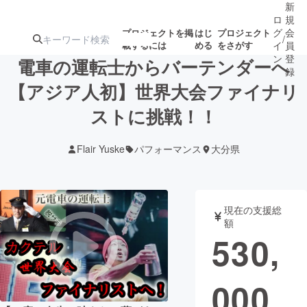
新
ロ
規
グ
会
プロジェクトを掲
はじ
プロジェクト
/
載するには
める
をさがす
イ
員
ン
登
電車の運転士からバーテンダーへ
録
【アジア人初】世界大会ファイナリ
ストに挑戦！！
人気のプロ
注目のリ
注目の新着プロ
募集終了が近いプ
もうすぐ公開
ジェクト
ターン
ジェクト
ロジェクト
されます
Flair Yuske
パフォーマンス
大分県
アート・写真
音楽
現在の支援総
テクノロジー・ガジェット
ゲーム・サ
額
530,
映像・映画
書籍・雑誌
000
ビジネス・起業
チャレンジ