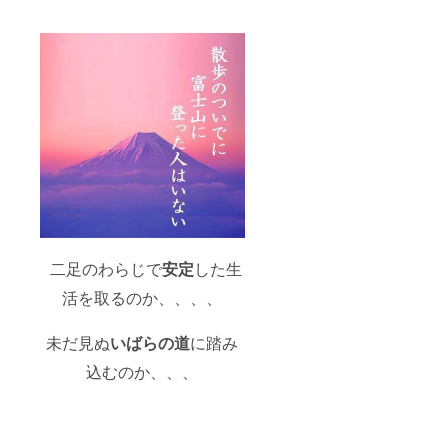
二足のわらじで
安定
した生
活を取るのか、、、、
未だ見ぬ
いばらの道
に踏み
込むのか、、、