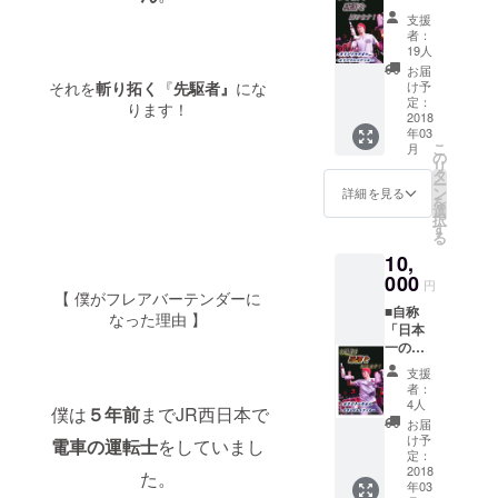
レアバ
見せし
にお名
支援
カ」な
ます！
前を記
者：
僕と熱
(本番で
載。 (一
19人
い「フ
成功す
般公開
お届
レア談
るのか
それを
斬り拓く
『
先駆者』
にな
もしま
け予
義」を
ワクワ
定：
すが、
ります！
朝まで
2018
クしな
DVDに
年03
コース
がら応
してお
こ
月
の権利
援して
の
送りし
リ
【希望
下さ
タ
ます)
ー
者の
い！) ■
ン
詳細を見る
を
み】 (フ
お電話
選
択
レア以
で話し
す
る
外の事
たあな
10,
でも
たに向
OK。何
000
けた心
円
か人生
【 僕がフレアバーテンダーに
からの
■自称
や夢に
「メッ
なった理由 】
「日本
ついて
セージ
一のフ
の相談
カー
レアバ
などで
ド」を
支援
カ」な
も大歓
送りま
者：
僕と熱
迎です)
す！ ■
4人
僕は
５年前
までJR西日本で
い「フ
■世界大
オリジ
お届
レア談
会前に
ナルス
け予
電車の運転士
をしていまし
義」を
僕の発
定：
テッ
朝まで
2018
表する
た。
カーを
年03
コース
演技を
プレゼ