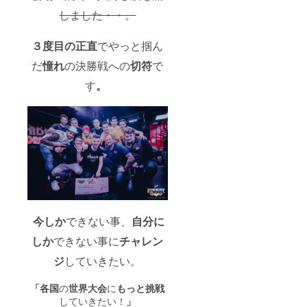
しました・・。
３度目の正直
でやっと掴ん
だ
憧れ
の決勝戦への
切符
で
す
。
今しか
できない事、
自分に
しか
できない事に
チャレン
ジ
していきたい。
「
各国
の
世界大会
に
もっと挑戦
していきたい！
」