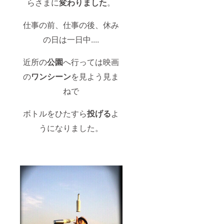
らさまに
変わりました
。
世界大
ント
クレ
会ダイ
【希望
ジット
ジェス
者の
にお名
仕事の前、仕事の後、休み
トムー
み】
前を記
ビーの
載。 (一
の日は一日中....
クレ
般公開
ジット
もしま
にお名
すが
近所の
公園
へ行っては映画
前を記
DVDに
載。 (一
してお
の
ワンシーン
を見よう見ま
般公開
送りし
ねで
もしま
ます) ■
すが
サイン
DVDに
入り大
ボトルをひたすら
投げる
よ
してお
会写真
送りし
【希望
うになりました。
ます) ■
者の
サイン
み】
入り大
会写真
【希望
者の
み】