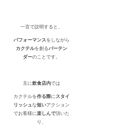
一言で説明すると、
パフォーマンス
をしながら
カクテル
を創る
バーテン
ダー
のことです。
主に
飲食店内
では
カクテルを
作る際
に
スタイ
リッシュ
な
短い
アクション
でお客様に
楽しんで
頂いた
り、