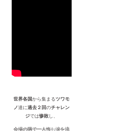
世界各国
から集まる
ツワモ
ノ
達に
過去２回
の
チャレン
ジ
では
惨敗
し、
会場の隅で一人悔し涙を流