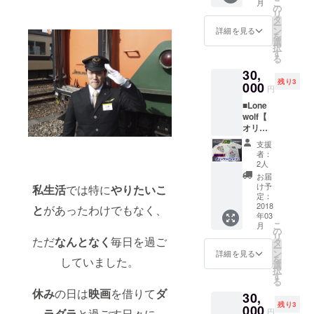
こ
月
の権利
「限定
の
ント！
リ
【希望
公開(オ
タ
■ロード
ー
者の
ンライ
ン
ハウス
詳細を見る
を
み】 (フ
ン)でお
選
世界大
択
レア以
見せし
す
会ダイ
る
外の事
ます！
ジェス
30,
でも
(本番で
トムー
残り3
OK。何
000
成功す
ビーの
円
か人生
るのか
クレ
■Lone
や夢に
ワクワ
ジット
wolf【
ついて
クしな
にお名
オリジ
の相談
がら応
前を記
ナルT
など大
援して
載。 (一
支援
シャ
歓迎で
下さ
般公開
者：
ツ】を1
す。) ■
い！) ■
2人
もしま
枚プレ
世界大
オリジ
すが
お届
ゼン
会前に
ナルタ
け予
DVDに
私生活
では特に
やりたいこ
ト！ (色
僕の発
定：
オルを
してお
は水色
2018
表する
と
があったわけでもなく、
プレゼ
送りし
年03
でサイ
演技を
ント！
ます)
こ
月
ズはM
「限定
の
■オリジ
リ
が３
ただ
なんとなく
毎日を過ご
公開(オ
タ
ナルス
ー
枚、Lが
ンライ
ン
テッ
詳細を見る
を
していました。
７枚で
ン)でお
選
カーを
択
早いも
見せし
す
プレゼ
る
の勝ち
ます！
ント！
休み
の日は
映画
を借りて
ダ
30,
とさせ
(本番で
■ロード
残り3
て頂き
000
成功す
ハウス
円
ラダラ
と過ごす日々に