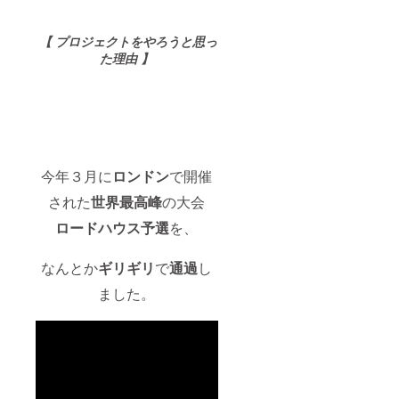
【 プロジェクトをやろうと思っ
た理由 】
今年３月に
ロンドン
で開催
された
世界最高峰
の大会
ロードハウス予選
を、
なんとか
ギリギリ
で
通過
し
ました。