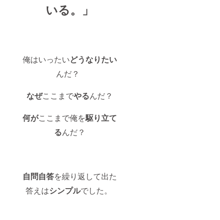
いる。」
俺はいったい
どうなりたい
んだ？
なぜ
ここまで
やる
んだ？
何が
ここまで俺を
駆り立て
る
んだ？
自問自答
を繰り返して出た
答えは
シンプル
でした。