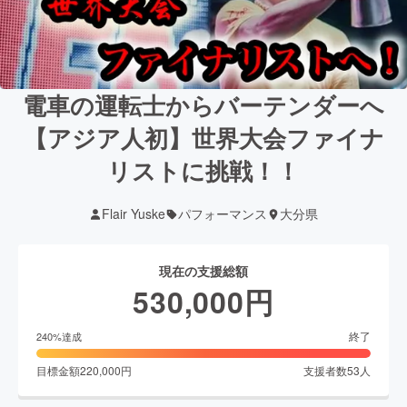
電車の運転士からバーテンダーへ
【アジア人初】世界大会ファイナ
リストに挑戦！！
Flair Yuske
パフォーマンス
大分県
現在の支援総額
530,000
円
終了
240
%達成
目標金額
220,000
円
支援者数
53
人