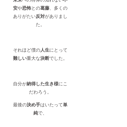
安
や
恐怖
との
葛藤
、多くの
ありがたい
反対
がありまし
た。
それほど僕の
人生
にとって
難しい
重大な
決断
でした。
自分が
納得した生き様
にこ
だわろう。
最後の
決め手
はいたって
単
純
で、