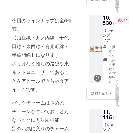
を
ム／
ろ、
選
場合が
給状
択
キーホ
¥5,558(
す
ござい
況・製
る
ルダー
送料・
ます。
造工程
10,
の2種各
税込)で
※ご注文
上の都
今回のラインナップは全6種
残り18
6路線か
530
ご提供
状況・
合等に
円
ら、い
いたし
使用部
より出
類。
【キャ
ずれか3
ます。
材の供
荷時期
ンプ
つお選
【路
【銀座線・丸ノ内線・千代
給状
が遅れ
ファイ
びいた
線】
況・製
る場合
ヤー6路
だける
田線・東西線・有楽町線・
G→銀座
造工程
がござ
支援
線コン
セット
線 M→
上の都
者：
いま
半蔵門線】になります。
プリー
です。
丸ノ内
2人
合等に
す。
トセッ
通常販
線 T→
より出
お届
さりげなく推しの路線や東
ト早割
売価格3
東西線
け予
荷時期
特価】
セット
定：
C→千代
が遅れ
京メトロユーザーであるこ
先着20
2022
¥5,850(
田線
る場合
年07
名限
送料・
Y→有楽
がござ
とをアピールできちゃうア
こ
月
定、本
税込)の
の
町線
いま
リ
体
とこ
タ
イテムです。
Z→半蔵
す。
ー
10％OF
ろ、
ン
門線
詳細を見る
を
F！ 東
¥5,675(
選
【タイ
択
京メト
バックチャームは長めの
送料・
す
プ】
る
ロバッ
税込)で
バック
チェーンが付いておりどん
11,
ク
ご提供
チャー
チャー
115
いたし
ムタイ
円
なバックにも対応可能。
ム／
ます。
プ／
【キャ
キーホ
【路
キーホ
別のお気に入りのチャーム
ンプ
ルダー
線】
ルダー