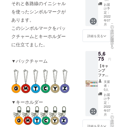
それと各路線のイニシャル
価】 先
線】
田線
お届
着25名
G→銀座
Y→有楽
け予
を使ったシンボルマークが
限定、
線 M→
定：
町線
本体
2022
丸ノ内
Z→半蔵
あります。
年07
5％OFF
線 T→
門線
こ
月
！ 東京
東西線
の
【タイ
このシンボルマークをバッ
リ
メトロ
C→千代
タ
プ】
ー
バック
田線
クチャームとキーホルダー
ン
バック
詳細を見る
を
チャー
Y→有楽
選
チャー
択
に仕立てました。
ム／
町線
す
ムタイ
る
キーホ
Z→半蔵
プ／
5,6
ルダー
門線
キーホ
の2種各
75
【タイ
ルダー
円
▼バックチャーム
6路線か
プ】
タイプ
【キャ
ら、い
バック
※仕様・
ンプ
ずれか3
チャー
デザイ
ファイ
つお選
ムタイ
ンにつ
ヤー3個
びいた
プ／
いては
支援
セット
だける
キーホ
予告な
者：
特価】
セット
ルダー
0人
く変更
数量無
です。
タイプ
になる
お届
制限、
通常販
※仕様・
け予
場合が
▼キーホルダー
本体
売価格3
定：
デザイ
ござい
3％OFF
2022
セット
ンにつ
ます。
年07
！ 東京
¥5,850(
いては
※ご注文
こ
月
メトロ
送料・
の
予告な
状況・
リ
バック
税込)の
タ
く変更
使用部
ー
チャー
とこ
ン
になる
詳細を見る
材の供