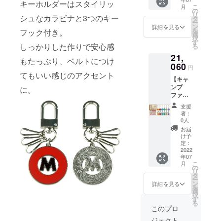
名限
セット
キーホルダーはスタイリッ
G→銀座
ござい
こ
月
定、本
です。
の
線 M→
ます。
リ
シュなカラビナと3つのキー
体
通常販
タ
丸ノ内
※ご注文
ー
20％OF
売価格1
ン
線 T→
詳細を見る
状況・
を
フック付き。
F！ 東
セット
選
東西線
使用部
択
京メト
¥11,700
す
C→千代
材の供
しっかりした作りで安心感
る
ロバッ
(送料・
田線
給状
21,
ク
税込)の
Y→有楽
況・製
もたっぷり、ベルトにつけ
チャー
060
とこ
町線
造工程
円
ム／
ろ、
てもいい感じのアクセント
Z→半蔵
上の都
【キャ
キーホ
¥11,115
門線
合等に
ンプ
ルダー
に。
(送料・
【タイ
より出
ファイ
の2種6
税込)で
プ】
荷時期
ヤー完
路線全
ご提供
バック
が遅れ
支援
全コン
てのコ
いたし
チャー
者：
る場合
プリー
ンプ
ます。
0人
ムタイ
がござ
トセッ
リート
【路
プ／
お届
いま
ト特
セット
線】
け予
キーホ
す。
価】 数
です。
定：
G→銀座
ルダー
量無制
2022
通常販
線 M→
タイプ
年07
限、本
売価格1
丸ノ内
※仕様・
こ
月
体
セット
の
線 T→
デザイ
リ
10％OF
¥23,400
タ
東西線
ンにつ
ー
F！ 東
(送料・
ン
C→千代
詳細を見る
いては
を
京メト
税込)の
選
田線
予告な
択
ロバッ
とこ
す
Y→有楽
く変更
る
ク
ろ、
町線
このプロ
になる
チャー
¥18,720
Z→半蔵
場合が
ジェクト