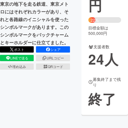
円
東京の地下を走る鉄道、東京メト
まちづくり・地域活性化
ロにはそれぞれカラーがあり、そ
れと各路線のイニシャルを使った
22%
シンボルマークがあります。この
目標金額は
CAMPFIRE for Social Good
CAMPFIRE Creation
500,000円
シンボルマークをバックチャーム
CAMPFIREふるさと納税
machi-ya
コミュニティ
とキーホルダーに仕立てました。
支援者数
ポスト
シェア
24
人
LINEで送る
URLコピー
埋め込み
QRコード
募集終了まで残
り
終了