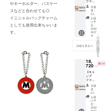
ファイ
の2種か
G→銀座
タイプ
やキーホルダー、パスケー
ヤー6路
ら、ど
線 M→
※仕様・
支援
線コン
ちらか
スなどと合わせても◎
丸ノ内
デザイ
者：
プリー
の種類
線 T→
0人
ンにつ
トセッ
イニシャルバッグチャーム
をお選
東西線
いては
お届
ト特
びいた
C→千代
け予
予告な
としても使用出来ちゃいま
価】 数
だける6
定：
田線
く変更
量無制
2022
路線コ
Y→有楽
になる
す。
年07
限、本
ンプ
町線
場合が
こ
月
体
リート
の
Z→半蔵
ござい
リ
5％OFF
セット
タ
門線
ます。
ー
！ 東京
です。
ン
【タイ
詳細を見る
※ご注文
を
メトロ
通常販
選
プ】
状況・
択
バック
売価格1
す
バック
使用部
る
チャー
セット
チャー
材の供
18,
ム／
¥11,700
ムタイ
給状
残り8
キーホ
720
(送料・
プ／
況・製
円
ルダー
税込)の
キーホ
造工程
【キャ
の2種か
とこ
ルダー
上の都
ンプ
ら、ど
ろ、
タイプ
合等に
ファイ
ちらか
¥10,530
※仕様・
より出
ヤー完
の種類
(送料・
デザイ
荷時期
支援
全コン
をお選
税込)で
ンにつ
者：
が遅れ
プリー
びいた
ご提供
2人
いては
る場合
トセッ
だける6
いたし
予告な
お届
がござ
ト早割
路線コ
ます。
け予
く変更
いま
特価】
ンプ
定：
【路
になる
す。
先着10
2022
リート
線】
場合が
年07