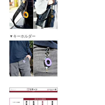
※ご注文
状況・
使用部
材の供
給状
況・製
造工程
上の都
合等に
より出
▼キーホルダー
荷時期
が遅れ
る場合
がござ
いま
す。