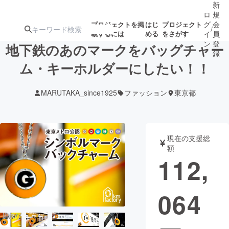
新
ロ
規
グ
会
プロジェクトを掲
はじ
プロジェクト
/
載するには
める
をさがす
イ
員
ン
登
地下鉄のあのマークをバッグチャー
録
ム・キーホルダーにしたい！！
人気のプロ
注目のリ
注目の新着プロ
募集終了が近いプ
もうすぐ公開
MARUTAKA_since1925
ファッション
東京都
ジェクト
ターン
ジェクト
ロジェクト
されます
アート・写真
音楽
現在の支援総
額
112,
テクノロジー・ガジェット
ゲーム・サ
064
映像・映画
書籍・雑誌
ビジネス・起業
チャレンジ