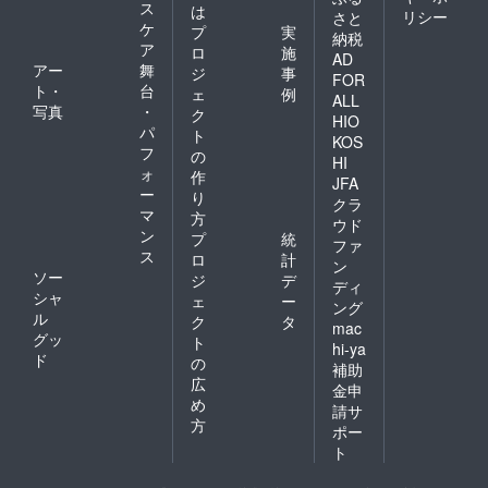
ス
は
リシー
さと
ケ
プ
実
納税
ア
ロ
施
AD
アー
舞
ジ
事
FOR
ト・
台
ェ
例
ALL
写真
・
ク
HIO
パ
ト
KOS
フ
の
HI
ォ
作
JFA
ー
り
クラ
マ
方
ウド
ン
プ
統
ファ
ス
ロ
計
ン
ソー
ジ
デ
ディ
シャ
ェ
ー
ング
ル
ク
タ
mac
グッ
ト
hi-ya
ド
の
補助
広
金申
め
請サ
方
ポー
ト