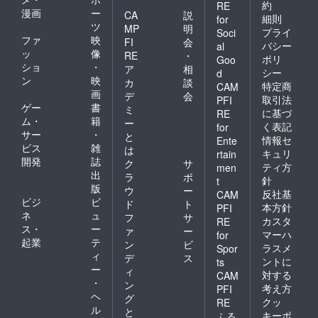
約
RE
漫画
ー
CA
説
細則
for
ツ
MP
明
プライ
Soci
ファ
映
FI
会
バシー
al
ッ
像
RE
・
ポリ
Goo
ショ
・
ア
相
シー
d
ン
映
カ
談
特定商
CAM
画
デ
会
取引法
PFI
ゲー
書
ミ
に基づ
RE
ム・
籍
ー
く表記
for
サー
・
と
情報セ
Ente
ビス
雑
は
キュリ
rtain
開発
誌
ク
サ
ティ方
men
出
ラ
ポ
針
t
版
ウ
ー
反社基
CAM
ビジ
ビ
ド
ト
本方針
PFI
ネ
ュ
フ
サ
カスタ
RE
ス・
ー
ァ
ー
マーハ
for
起業
テ
ン
ビ
ラスメ
Spor
ィ
デ
ス
ントに
ts
ー
ィ
対する
CAM
・
ン
考え方
PFI
ヘ
グ
クッ
RE
ル
と
キーポ
ふる