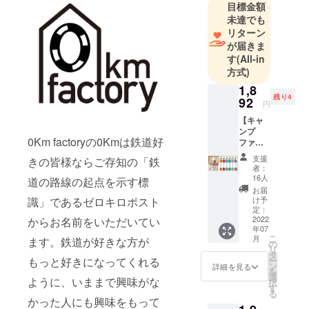
目標金額
未達でも
リターン
が届きま
す
(All-in
方式)
1,8
残り4
92
円
【キャ
ンプ
0Km factoryの0Kmは鉄道好
ファイ
ヤー早
支援
きの皆様ならご存知の「鉄
割特
者：
価】 先
16人
道の路線の起点を示す標
着20名
お届
限定、
け予
識」であるゼロキロポスト
本体
定：
3％OFF
2022
からお名前をいただいてい
年07
！ 東京
こ
月
ます。鉄道が好きな方が
メトロ
の
リ
バック
タ
ー
もっと好きになってくれる
チャー
ン
詳細を見る
を
ム／
選
ように、いままで興味がな
択
キーホ
す
る
ルダー
かった人にも興味をもって
の2種各