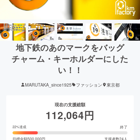
地下鉄のあのマークをバッグ
チャーム・キーホルダーにした
い！！
MARUTAKA_since1925
ファッション
東京都
現在の支援総額
112,064
円
終了
22
%達成
目標金額
500,000
円
支援者数
24
人