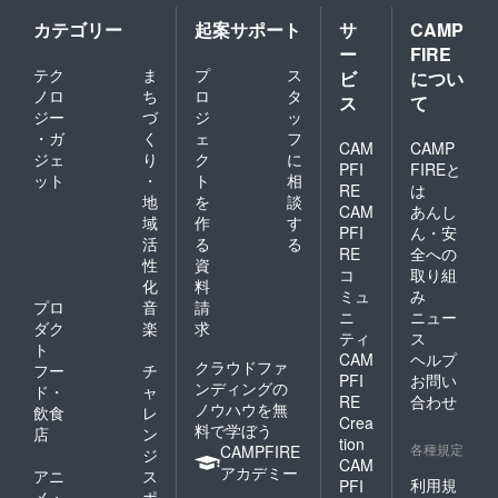
カテゴリー
起案サポート
サ
CAMP
ー
FIRE
テク
ま
プ
ス
ビ
につい
ノロ
ち
ロ
タ
ス
て
ジー
づ
ジ
ッ
・ガ
く
ェ
フ
CAM
CAMP
ジェ
り
ク
に
PFI
FIREと
ット
・
ト
相
RE
は
地
を
談
CAM
あんし
域
作
す
PFI
ん・安
活
る
る
RE
全への
性
資
コ
取り組
化
料
ミュ
み
プロ
音
請
ニ
ニュー
ダク
楽
求
ティ
ス
ト
CAM
ヘルプ
クラウドファ
フー
チ
PFI
お問い
ンディングの
ド・
ャ
RE
合わせ
ノウハウを無
飲食
レ
Crea
料で学ぼう
店
ン
tion
各種規定
CAMPFIRE
ジ
CAM
アカデミー
アニ
ス
利用規
PFI
メ・
ポ