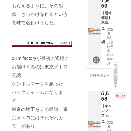
1,9
6路線か
50
もらえるように、その起
円
ら、い
【通常
点・きっかけを作るという
ずれか1
価格】
つお選
意味で名付けました。
東京メ
びいた
トロ
だけま
支援
バック
す。 通
者：
チャー
常販売
0人
ム／
価格
お届
キーホ
¥1,950(
け予
ルダー
送料・
定：
の2種各
2022
税込)の
0Km factoryが最初に皆様に
年07
6路線か
とこ
こ
月
ら、い
ろ、
の
お届けするのは東京メトロ
リ
ずれか1
¥1,892(
タ
ー
つお選
公認
送料・
ン
詳細を見る
を
びいた
税込)で
選
択
シンボルマークを象った
だけま
ご提供
す
る
す。 通
いたし
バックチャームになりま
5,5
常販売
ます。
残り21
価格
58
【路
円
す。
¥1,950(
線】
【キャ
送料・
G→銀座
東京の地下を走る鉄道、東
ンプ
税込)で
線 M→
ファイ
ご提供
丸ノ内
京メトロにはそれぞれカ
ヤー3個
いたし
線 T→
支援
セット
ラーがあり、
ます。
東西線
者：
早割特
【路
C→千代
4人