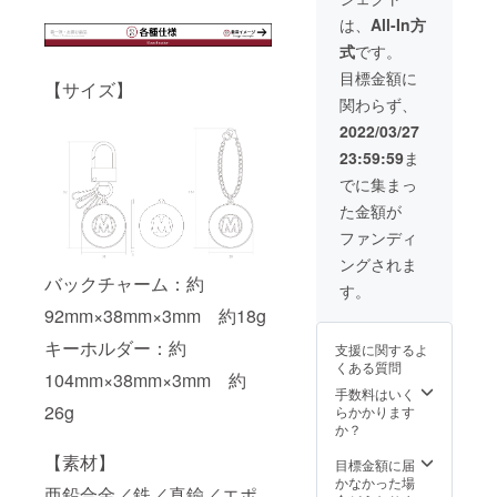
ム／
(送料・
門線
ござい
キーホ
税込)で
【タイ
は、
All-In方
ます。
ルダー
ご提供
プ】
※ご注文
式
です。
の2種6
いたし
バック
状況・
路線全
ます。
チャー
目標金額に
使用部
【サイズ】
てのコ
【路
ムタイ
材の供
関わらず、
ンプ
線】
プ／
給状
リート
G→銀座
キーホ
2022/03/27
況・製
セット
線 M→
ルダー
造工程
23:59:59
ま
です。
丸ノ内
タイプ
上の都
通常販
線 T→
※仕様・
でに集まっ
合等に
売価格1
東西線
デザイ
より出
た金額が
セット
C→千代
ンにつ
荷時期
¥23,400
田線
いては
ファンディ
が遅れ
(送料・
Y→有楽
予告な
る場合
ングされま
税込)の
町線
く変更
がござ
バックチャーム：約
とこ
Z→半蔵
になる
す。
いま
ろ、
門線
場合が
す。
92mm×38mm×3mm 約18g
¥21,060
【タイ
ござい
(送料・
プ】
ます。
キーホルダー：約
支援に関するよ
税込)で
バック
※ご注文
くある質問
ご提供
チャー
104mm×38mm×3mm 約
状況・
いたし
ムタイ
手数料はいく
使用部
ます。
26g
プ／
らかかります
材の供
【路
キーホ
か？
給状
線】
ルダー
況・製
【素材】
G→銀座
タイプ
目標金額に届
造工程
線 M→
※仕様・
かなかった場
上の都
亜鉛合金／鉄／真鍮／エポ