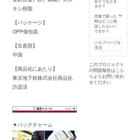
丸ノ内
デザイ
合どうなりま
合等に
線 T→
ンにつ
すか？
より出
キシ樹脂
東西線
いては
荷時期
C→千代
予告な
支援で困った
が遅れ
田線
く変更
時はどこに相
る場合
【パッケージ】
Y→有楽
になる
談したらいい
がござ
町線
OPP個包装
場合が
ですか？
いま
Z→半蔵
ござい
す。
門線
ます。
ヘルプページを
【生産国】
【タイ
※ご注文
見る
プ】
状況・
中国
バック
使用部
チャー
材の供
このプロジェクト
ムタイ
給状
【商品化にあたり】
の問題報告は
こち
プ／
況・製
キーホ
ら
よりお問い合わ
造工程
東京地下鉄株式会社商品化
ルダー
上の都
せください
タイプ
合等に
許諾済
※仕様・
より出
デザイ
荷時期
ンにつ
が遅れ
いては
る場合
予告な
がござ
く変更
いま
になる
す。
▼バックチャーム
場合が
ござい
ます。