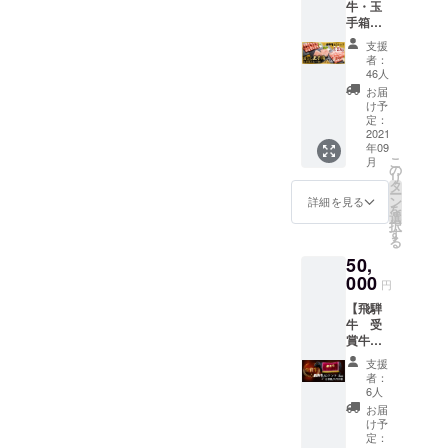
より順
牛・玉
せにな
色々。
合い、
が、品
次お届
手箱
りま
パー
白いご
質に問
けしま
プレミ
す。 ※
ティ料
はんに
支援
題はご
す。 ・
アム
復袋１
理や
もよく
者：
ざいま
お肉の
1.2kg】
㎏より
BBQ、
46人
合いま
せん。
重なっ
・御礼
もプレ
おうち
す。 朴
お届
た部分
の手紙
ミアム
での贅
け予
の葉の
が黒く
（飛騨
なお肉
定：
沢にお
上で味
変色し
牛の畜
2021
や希少
すすめ
噌と飛
ている
年09
産農
部位が
です。
騨牛、
こ
月
場合が
家・お
はいり
の
・おう
お好み
リ
ござい
肉屋さ
ます。
タ
ちで簡
で野菜
ー
ます
んよ
【飛騨
ン
単！
詳細を見る
やきの
を
が、品
り） ・
牛の復
選
ロース
こ加え
択
質に問
飛騨牛
興・福
す
トビー
て 焼い
る
題はご
（A5ラ
袋と
フ ６面
てお召
ざいま
50,
ン
は】 新
を焼い
し上が
せん。
ク）：
000
型コロ
て、ア
りくだ
円
1.2kg
ナの影
ルミホ
さい。
【飛騨
サーロ
響で行
イルで
七輪、
牛 受
イン／
き場を
包むだ
ホット
賞牛
赤身部
失いそ
けで本
プレー
1kg】
位／希
うな飛
格ロー
ト、フ
支援
・御礼
少部位
騨牛を
スト
者：
ライパ
の手紙
の食べ
何とか
6人
ビーフ
ンで熱
（飛騨
比べ
助けた
に！ ・
お届
するだ
牛の畜
セット
いとい
け予
お好み
けで 飛
産農
です。
定：
う「復
のサイ
騨の味