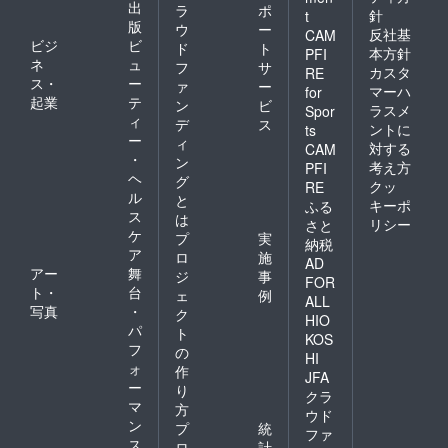
出
ラ
ポ
針
t
版
ウ
ー
反社基
CAM
ビジ
ビ
ド
ト
本方針
PFI
ネ
ュ
フ
サ
カスタ
RE
ス・
ー
ァ
ー
マーハ
for
起業
テ
ン
ビ
ラスメ
Spor
ィ
デ
ス
ントに
ts
ー
ィ
対する
CAM
・
ン
考え方
PFI
ヘ
グ
クッ
RE
ル
と
キーポ
ふる
ス
は
リシー
さと
ケ
プ
実
納税
ア
ロ
施
AD
アー
舞
ジ
事
FOR
ト・
台
ェ
例
ALL
写真
・
ク
HIO
パ
ト
KOS
フ
の
HI
ォ
作
JFA
ー
り
クラ
マ
方
ウド
ン
プ
統
ファ
ス
ロ
計