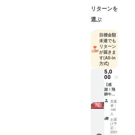
た、安全・
リターンを
安心な農畜
産物を食卓
選ぶ
へお届けす
るために活
目標金額
動を行って
未達でも
おります。
リターン
これからも
が届きま
皆様、皆様
す
(All-in
のお子様、
方式)
お孫様、曾
5,0
孫様へと長
00
円
く安全・安
【感
心をお届け
謝！飛
騨牛切
し続けま
り落と
支援
す。
し
者：
500g】
149
・御礼
人
の手紙
お届
（飛騨
け予
牛の畜
定：
2021
産農