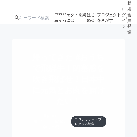
新
ロ
規
グ
会
プロジェクトを掲
はじ
プロジェクト
/
載するには
める
をさがす
イ
員
ン
登
録
人気のプロ
注目のリ
注目の新着プロ
募集終了が近いプ
もうすぐ公開
帰ってきた #おうち
ジェクト
ターン
ジェクト
ロジェクト
されます
で飛騨牛！閉塞感を
吹き飛ばせ！日本中
アート・写真
音楽
に元気とお肉を届け
テクノロジー・ガジェット
たい！
ゲーム・サ
映像・映画
書籍・雑誌
jahida
コロナサポートプ
フード・飲食店
ログラム対象
岐阜県
ビジネス・起業
チャレンジ