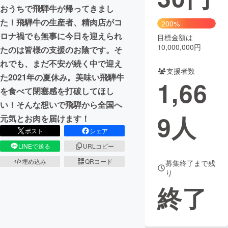
おうちで飛騨牛が帰ってきまし
た！飛騨牛の生産者、精肉店がコ
200%
ロナ禍でも無事に今日を迎えられ
目標金額は
10,000,000円
たのは皆様の支援のお陰です。そ
れでも、まだ不安が続く中で迎え
支援者数
た2021年の夏休み。美味い飛騨牛
1,66
を食べて閉塞感を打破してほし
い！そんな想いで飛騨から全国へ
9
人
元気とお肉を届けます！
ポスト
シェア
LINEで送る
URLコピー
埋め込み
QRコード
募集終了まで残
り
終了