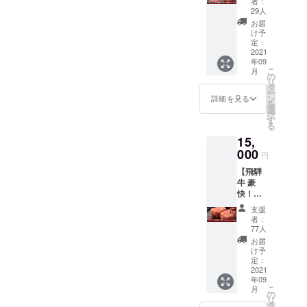
者：
合わせ
500g＆
食べ方
29人
た「復
朴葉み
（切り
お届
袋」で
そ】 ・
方）が
け予
す。中
御礼の
定：
焼肉・
身は選
手紙
2021
しゃぶ
べませ
年09
（飛騨
しゃ
んが、
こ
月
牛の畜
の
ぶ・す
お肉屋
リ
産農
タ
き焼き
さんが
ー
家・お
ン
から選
詳細を見る
お得に
を
肉屋さ
選
べま
詰め合
択
んよ
す
す。
わせた
る
り） ・
【配送
お肉を
15,
飛騨牛
につい
お届け
1口サイ
000
て】 ・
円
しま
ズ 500g
冷蔵便
す。 ※
【飛騨
A5ラン
でお届
復袋と
牛 豪
ク（赤
けしま
いう名
快！ブ
身肉
す。一
前です
ロック
250g／
部商品
支援
がパッ
肉 食
霜降り
は真空
者：
クに入
べ比べ
肉250g)
77人
パック
れてお
1kg】
・朴葉
でお届
お届
届けし
・御礼
味噌
け予
けする
ます。
の手紙
200g（
定：
場合が
【配送
（飛騨
2021
朴葉２
ござい
につい
年09
牛の畜
枚付
ます。
て】 ・
こ
月
産農
き）
の
※「冷
冷蔵便
リ
家・お
【飛騨
タ
凍」が