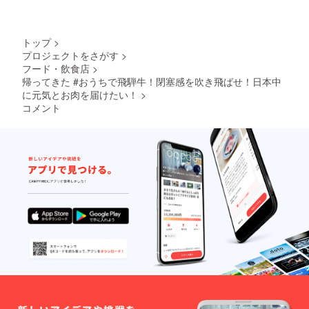
共進会
より順
さい。
召し上
での受
次お届
・到着
がりく
賞牛と
けしま
しまし
ださ
なりま
す。 ・
たらお
い。 ・
トップ
>
す。品
お肉の
早目に
9月7日
プロジェクトをさがす
>
質が高
重なっ
お召し
より順
フード・飲食店
>
く、ほ
た部分
上がり
次お届
ぼ市場
帰ってきた #おうちで飛騨牛！閉塞感を吹き飛ばせ！日本中
が黒く
くださ
けしま
に出回
変色し
に元気とお肉を届けたい！
>
い。 ・
す。
ること
ている
9月7日
コメント
のな
場合が
より順
い、非
ござい
次お届
常にプ
ます
けしま
レミア
が、品
す。 ・
ムな受
質に問
お肉の
賞牛を
題はご
重なっ
年末の
ざいま
た部分
ひと時
せん。
が黒く
に是非
変色し
お楽し
ている
みくだ
場合が
さい。
ござい
【配送
ます
につい
が、品
て】 ・
質に問
冷蔵便
題はご
でお届
ざいま
けしま
せん。