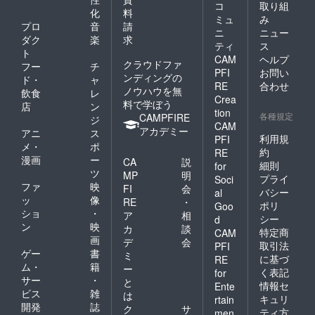
定で
コ
取り組
化
料
す。 ・
ミュ
み
お肉の
プロ
音
請
ニ
ニュー
重なっ
ダク
楽
求
ティ
ス
た部分
ト
CAM
ヘルプ
が黒く
クラウドファ
フー
チ
変色し
PFI
お問い
ンディングの
ド・
ャ
ている
RE
合わせ
ノウハウを無
飲食
レ
場合が
Crea
料で学ぼう
ござい
店
ン
tion
ます
各種規定
CAMPFIRE
ジ
CAM
が、品
アカデミー
アニ
ス
質に問
利用規
PFI
メ・
ポ
題はご
約
RE
漫画
ー
ざいま
CA
説
細則
for
せん。
ツ
MP
明
プライ
Soci
ファ
映
FI
会
バシー
al
ッ
像
RE
・
ポリ
Goo
ショ
・
ア
相
シー
d
ン
映
カ
談
特定商
CAM
画
デ
会
取引法
PFI
ゲー
書
ミ
に基づ
RE
ム・
籍
ー
く表記
for
サー
・
と
情報セ
Ente
ビス
雑
は
キュリ
rtain
開発
誌
ク
サ
ティ方
men