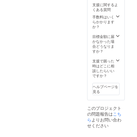
選べま
でお届
前です
けしま
けしま
支援に関するよ
す。 ※
けしま
がパッ
す。 ・
す。 ・
くある質問
受賞牛
す。一
クに入
製造日
お肉の
のお届
部商品
手数料はいく
れてお
より14
重なっ
けは12
は真空
らかかります
届けし
日 (真
た部分
月下旬
パック
か？
ます。
空パッ
が黒く
を予定
でお届
【配送
クのた
変色し
してお
けする
目標金額に届
につい
め賞味
ている
りま
場合が
かなかった場
て】 ・
期限が
場合が
す。
ござい
合どうなりま
冷蔵便
長めで
ござい
【受賞
ます。
すか？
でお届
すが、
ます
牛と
※「冷
けしま
お早め
が、品
は】 今
凍」が
支援で困った
す。一
にお召
質に問
回お送
ご希望
時はどこに相
部商品
し上が
題はご
りする
の場合
談したらいい
は真空
りくだ
ざいま
のは、
は備考
ですか？
パック
さい。)
せん。
11月開
欄に記
でお届
【配送
催の近
載くだ
けする
につい
ヘルプページを
畿東海
さい。
場合が
て】 ・
見る
北陸連
・到着
ござい
真空
合肉牛
しまし
ます。
パック
共進会
たらお
※「冷
でお届
このプロジェクト
、又は
早目に
凍」が
けしま
の問題報告は
こち
12月開
お召し
ご希望
す。 ・
催の岐
ら
よりお問い合わ
上がり
の場合
到着し
阜県下
くださ
は備考
せください
ました
農協肉
い。 ・
欄に記
らお早
牛枝肉
9月7日
載くだ
目にお