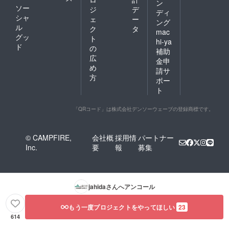
ン
ソー
ジ
デ
ディ
シャ
ェ
ー
ング
ル
ク
タ
mac
グッ
ト
hi-ya
ド
の
補助
広
金申
め
請サ
方
ポー
ト
「QRコード」は株式会社デンソーウェーブの登録商標です。
© CAMPFIRE,
会社概
採用情
パートナー
Inc.
要
報
募集
jahida
さんへアンコール
もう一度プロジェクトをやってほしい
23
614