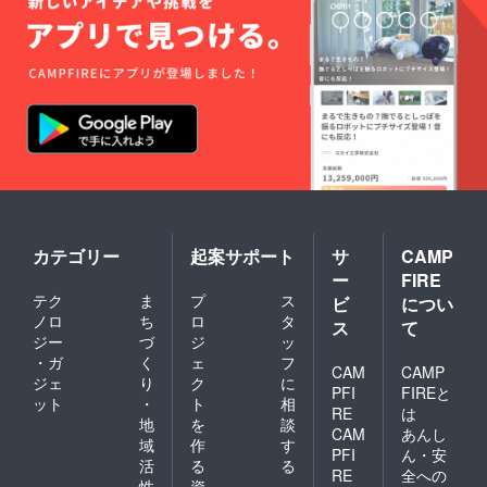
す。一
部商品
は真空
パック
でお届
けする
場合が
ござい
ます。
※「冷
凍」が
ご希望
の場合
は備考
欄に記
カテゴリー
起案サポート
サ
CAMP
載くだ
ー
FIRE
さい。
テク
ま
プ
ス
・到着
ビ
につい
しまし
ノロ
ち
ロ
タ
ス
て
たらお
ジー
づ
ジ
ッ
早目に
・ガ
く
ェ
フ
お召し
CAM
CAMP
ジェ
り
ク
に
上がり
PFI
FIREと
ット
・
ト
相
くださ
RE
は
い。 ・
地
を
談
CAM
あんし
12月下
域
作
す
PFI
ん・安
旬のお
活
る
る
届け予
RE
全への
性
資