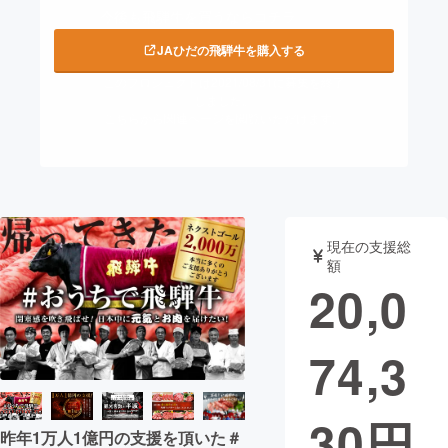
今後も飛騨牛を買うならコチラ
まちづくり・地域活性化
JAひだの飛騨牛を購入する
このプロジェクトは2021/08/31に募集を終了
CAMPFIRE for Social Good
CAMPFIRE Creation
しました。
こちらから関連ページを閲覧いただけます。
CAMPFIREふるさと納税
machi-ya
コミュニティ
現在の支援総
額
20,0
74,3
30
円
昨年1万人1億円の支援を頂いた＃