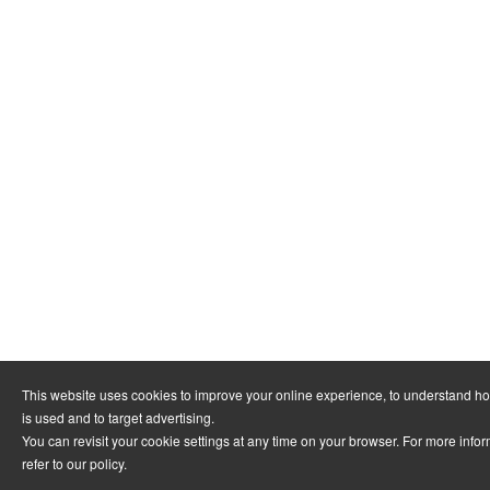
This website uses cookies to improve your online experience, to understand h
is used and to target advertising.
You can revisit your cookie settings at any time on your browser. For more info
refer to
our policy
.