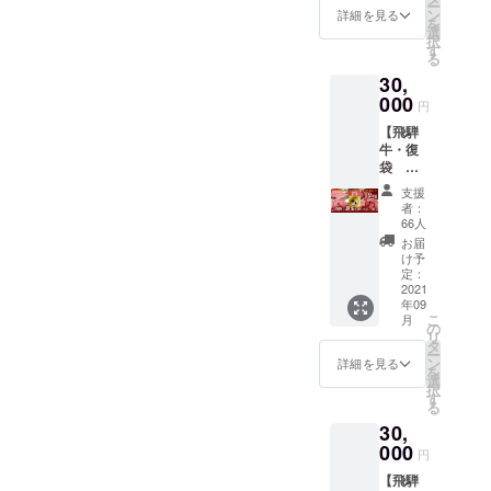
でお届
ー
肉屋さ
高山の
ン
詳細を見る
ご希望
けしま
を
んよ
郷土料
選
の場合
す。一
択
り） ・
理、朴
す
は備考
部商品
る
飛騨牛
葉味
欄に記
は真空
30,
ブロッ
噌】 飛
載くだ
パック
ク肉1
000
騨旅行
さい。
円
でお届
㎏ A5
の名物
・到着
けする
【飛騨
ランク
といえ
しまし
場合が
牛・復
（霜降
ば、朴
たらお
ござい
袋 特
りロー
葉味噌
早目に
ます。
上
ス肉
＆飛騨
お召し
支援
※「冷
2kg】
500g／
牛 なか
者：
上がり
凍」が
・御礼
赤身肉
なかコ
66人
くださ
ご希望
の手紙
500g ）
ロナで
お届
い。 ・
の場合
（飛騨
【おす
旅行に
け予
9月7日
は備考
牛の畜
すめの
定：
行けな
より順
欄に記
産農
2021
食べ
い中、
次お届
載くだ
年09
家・お
方】 切
おうち
けしま
こ
さい。
月
肉屋さ
りたて
の
で楽し
す。 ・
リ
・到着
んよ
のおい
タ
める
お肉の
ー
しまし
り） ・
しさを
ン
セット
詳細を見る
重なっ
を
たらお
飛騨牛
お楽し
選
ができ
た部分
択
早目に
（A5ラ
みくだ
す
まし
が黒く
る
お召し
ン
さい。
た！ 味
変色し
上がり
30,
ク）：
調理の
噌と飛
ている
くださ
2kg ※
000
仕方で
騨牛の
円
場合が
い。 ・
部位は
楽しみ
うまみ
ござい
9月7日
【飛騨
おまか
方は
が絡み
ます