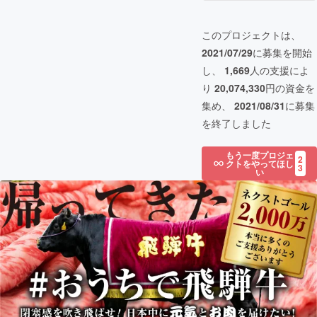
このプロジェクトは、
2021/07/29
に募集を開始
し、
1,669
人の支援によ
り
20,074,330
円の資金を
集め、
2021/08/31
に募集
を終了しました
もう一度プロジェ
2
クトをやってほし
3
い