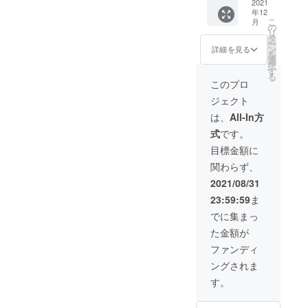
家・お
2021
※玉手箱
興」と
ズにス
を楽し
年12
肉屋さ
600gよ
お肉屋
ライス
みなが
こ
月
んよ
りもプ
の
さんの
してア
ら、お
リ
り） ・
レミア
タ
状況に
レンジ
うちで
ー
飛騨牛
ムなお
ン
合わせ
詳細を見る
豪快に
旅行気
を
（受賞
肉や希
選
てお得
ステー
分を味
択
牛 A5ラ
少部位
す
に詰め
キに♪サ
わって
る
ン
がはい
合わせ
このプロ
イコロ
いただ
ク）：
りま
た「福
ステー
けま
ジェクト
1kg 霜
す。 ※
袋」を
キや
す。
降り／
お肉の
合わせ
は、
All-In方
ビーフ
【配送
赤身部
食べ方
た「復
シ
につい
式
です。
位の食
（切り
袋」で
チュー
て】 ・
べ比べ
方）が
す。中
目標金額に
、煮込
冷蔵便
セット
焼肉・
身は選
み料理
でお届
関わらず、
です。
しゃぶ
べませ
にもお
けしま
※お肉の
しゃ
んが、
2021/08/31
すすめ
す。 ・
食べ方
ぶ・す
お肉屋
です。
到着し
23:59:59
ま
（切り
き焼
さんが
【賞味
ました
方）が
き・ス
お得に
でに集まっ
期限】
らお早
焼肉・
テーキ
詰め合
・美味
目にお
た金額が
しゃぶ
から2つ
わせた
しく召
召し上
しゃ
選べま
お肉を
ファンディ
し上
がりく
ぶ・す
す。
お届け
がって
ださ
ングされま
き焼
【配送
しま
頂くた
い。 ・
き・ス
につい
す。 ※
す。
め「冷
9月7日
テーキ
て】 ・
復袋と
蔵便」
より順
から2つ
冷蔵便
いう名
でお届
次お届