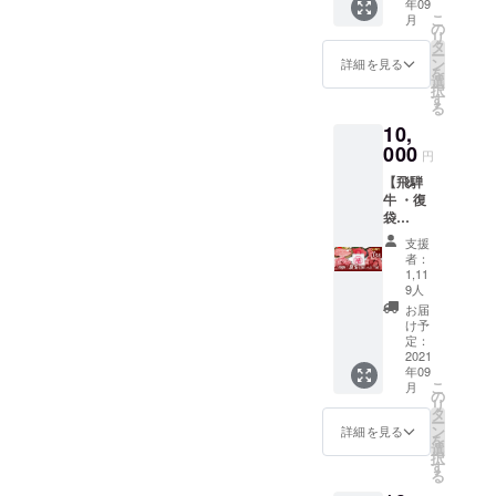
年09
家・お
こ
月
肉屋さ
の
リ
んよ
タ
ー
り） ・
ン
詳細を見る
を
飛騨牛
選
択
切り落
す
る
とし：
10,
500g
000
【配送
円
につい
【飛騨
て】 ・
牛 ・復
冷蔵便
袋
でお届
1kg】
けしま
支援
・御礼
す。一
者：
の手紙
部商品
1,11
（飛騨
9人
は真空
牛の畜
パック
お届
産農
け予
でお届
家・お
定：
けする
2021
肉屋さ
場合が
年09
んよ
ござい
こ
月
り） ・
の
ます。
リ
飛騨
タ
※「冷
ー
牛：
ン
詳細を見る
凍」が
を
1kg ※
選
ご希望
択
部位は
す
の場合
る
おまか
は備考