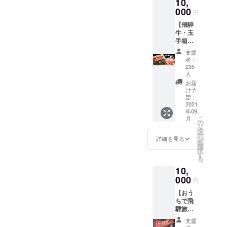
10,
せにな
欄に記
000
ります
載くだ
円
【飛騨
さい。
【飛騨
牛の復
・到着
牛・玉
興・福
しまし
手箱
袋と
たらお
600g】
は】 新
早目に
支援
・御礼
型コロ
者：
お召し
の手紙
ナの影
235
上がり
（飛騨
人
響で行
くださ
牛の畜
き場を
お届
い。 ・
産農
け予
失いそ
9月7日
家・お
定：
うな飛
より順
2021
肉屋さ
騨牛を
次お届
年09
んよ
何とか
けしま
こ
月
り） ・
の
助けた
す。
リ
飛騨牛
タ
いとい
ー
（A5ラ
ン
詳細を見る
う「復
を
ン
選
興」と
択
ク）：
す
お肉屋
る
600g 霜
さんの
10,
降り肩
状況に
000
ロース
合わせ
円
／赤身
てお得
【おう
部位の
に詰め
ちで飛
食べ比
合わせ
騨旅
べで
た「福
行！
す。 ※
袋」を
支援
飛騨牛
お肉の