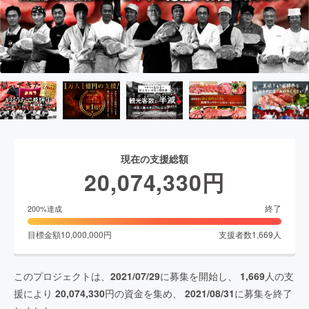
現在の支援総額
20,074,330
円
終了
200
%達成
目標金額
10,000,000
円
支援者数
1,669
人
このプロジェクトは、
2021/07/29
に募集を開始し、
1,669
人の支
援により
20,074,330
円の資金を集め、
2021/08/31
に募集を終了