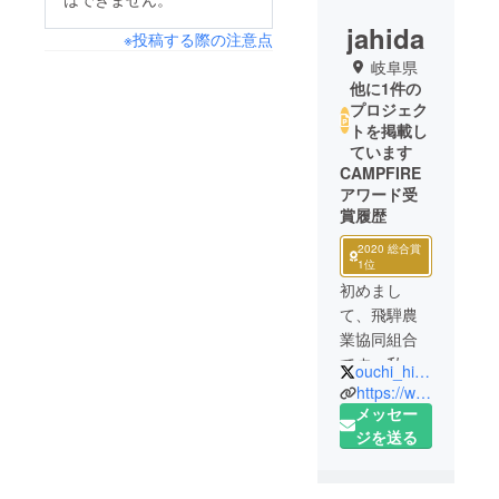
jahida
※投稿する際の注意点
岐阜県
他に1件の
プロジェク
トを掲載し
ています
CAMPFIRE
アワード受
賞履歴
2020 総合賞
1位
初めまし
て、飛騨農
業協同組合
です。私た
ouchi_hidagyu
ちは飛騨地
https://www.ja-hida.or.jp/
域の農業振
メッセー
興のため、
ジを送る
飛騨の大自
然で育まれ