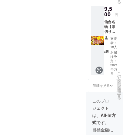
る
牛タン
9,5
・原産
国/産
00
円
地：主
仙台名
に北欧
物【厚
・サイ
切り牛
ズ/重
タン】
量：500
支援
1kgをお
ｇ ・保
者：
届けい
存方
18人
たしま
法：冷
お届
す。※送
凍
け予
料込み
定：
食品表
2021
年09
示につ
こ
月
いて ・
の
リ
名称：
タ
ー
仙台名
ン
詳細を見る
を
物厚切
選
択
り牛タ
す
る
ン ・原
このプロ
産国/産
ジェクト
地：主
に北欧
は、
All-In方
・サイ
式
です。
ズ/重
量：１
目標金額に
ｋｇ ・