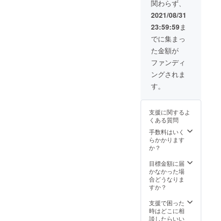
関わらず、
保存方
法：冷
2021/08/31
凍
23:59:59
ま
でに集まっ
た金額が
ファンディ
ングされま
す。
支援に関するよ
くある質問
手数料はいく
らかかります
か？
目標金額に届
かなかった場
合どうなりま
すか？
支援で困った
時はどこに相
談したらいい