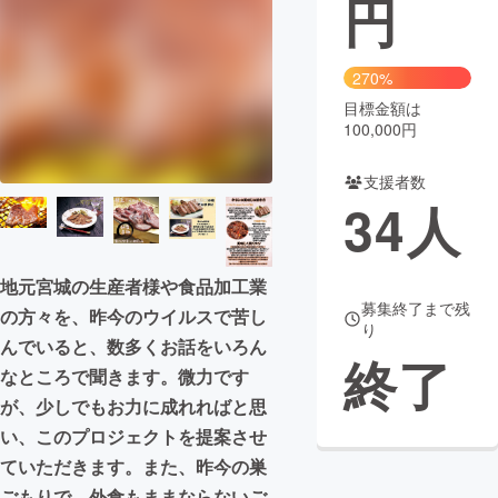
円
まちづくり・地域活性化
270%
目標金額は
CAMPFIRE for Social Good
CAMPFIRE Creation
100,000円
CAMPFIREふるさと納税
machi-ya
コミュニティ
支援者数
34
人
地元宮城の生産者様や食品加工業
募集終了まで残
の方々を、昨今のウイルスで苦し
り
んでいると、数多くお話をいろん
終了
なところで聞きます。微力です
が、少しでもお力に成れればと思
い、このプロジェクトを提案させ
ていただきます。また、昨今の巣
ごもりで、外食もままならないご