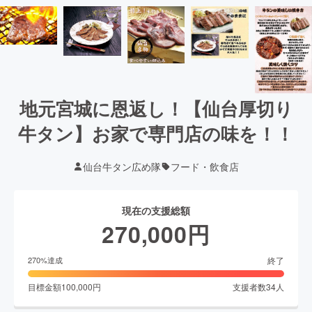
地元宮城に恩返し！【仙台厚切り
牛タン】お家で専門店の味を！！
仙台牛タン広め隊
フード・飲食店
現在の支援総額
270,000
円
終了
270
%達成
目標金額
100,000
円
支援者数
34
人