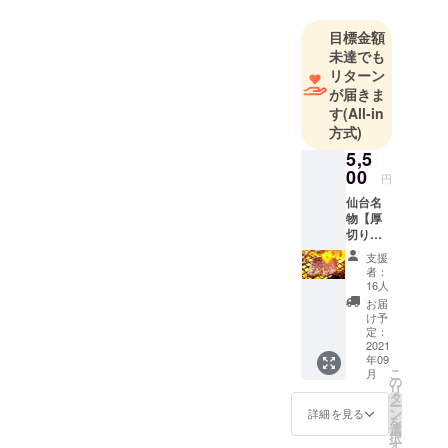
目標金額
未達でも
リターン
が届きま
す
(All-in
方式)
5,5
00
円
仙台名
物【厚
切り牛
タン】
支援
500gを
者：
お届け
16人
いたし
お届
ます。※
け予
送料込
定：
み 食品
2021
年09
表示に
こ
月
ついて
の
リ
・名
タ
ー
称：仙
ン
詳細を見る
を
台名物
選
択
厚切り
す