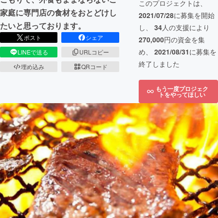
このプロジェクトは、
家庭に専門店の食材をおとどけし
2021/07/28
に募集を開始
たいと思っております。
し、
34
人の支援により
ポスト
シェア
270,000
円の資金を集
め、
2021/08/31
に募集を
LINEで送る
URLコピー
終了しました
埋め込み
QRコード
もう一度プロジェク
トをやってほしい