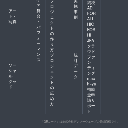
プ
実
納税
ア
ロ
施
AD
アー
舞
ジ
事
FOR
ト・
台
ェ
例
ALL
写真
・
ク
HIO
パ
ト
KOS
フ
の
HI
ォ
作
JFA
ー
り
クラ
マ
方
ウド
ン
プ
統
ファ
ス
ロ
計
ン
ソー
ジ
デ
ディ
シャ
ェ
ー
ング
ル
ク
タ
mac
グッ
ト
hi-ya
ド
の
補助
広
金申
め
請サ
方
ポー
ト
「QRコード」は株式会社デンソーウェーブの登録商標です。