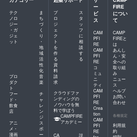
ー
FIRE
テク
ま
プ
ス
ビ
につい
ノロ
ち
ロ
タ
ス
て
ジー
づ
ジ
ッ
・ガ
く
ェ
フ
CAM
CAMP
ジェ
り
ク
に
PFI
FIREと
ット
・
ト
相
RE
は
地
を
談
CAM
あんし
域
作
す
PFI
ん・安
活
る
る
RE
全への
性
資
コ
取り組
化
料
ミュ
み
プロ
音
請
ニ
ニュー
ダク
楽
求
ティ
ス
ト
CAM
ヘルプ
クラウドファ
フー
チ
PFI
お問い
ンディングの
ド・
ャ
RE
合わせ
ノウハウを無
飲食
レ
Crea
料で学ぼう
店
ン
tion
各種規定
CAMPFIRE
ジ
CAM
アカデミー
アニ
ス
利用規
PFI
メ・
ポ
約
RE
漫画
ー
CA
説
細則
for