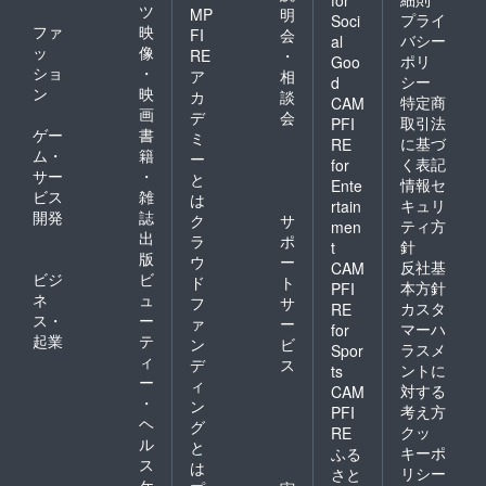
ツ
MP
明
プライ
Soci
ファ
映
FI
会
バシー
al
ッ
像
RE
・
ポリ
Goo
ショ
・
ア
相
シー
d
ン
映
カ
談
特定商
CAM
画
デ
会
取引法
PFI
ゲー
書
ミ
に基づ
RE
ム・
籍
ー
く表記
for
サー
・
と
情報セ
Ente
ビス
雑
は
キュリ
rtain
開発
誌
ク
サ
ティ方
men
出
ラ
ポ
針
t
版
ウ
ー
反社基
CAM
ビジ
ビ
ド
ト
本方針
PFI
ネ
ュ
フ
サ
カスタ
RE
ス・
ー
ァ
ー
マーハ
for
起業
テ
ン
ビ
ラスメ
Spor
ィ
デ
ス
ントに
ts
ー
ィ
対する
CAM
・
ン
考え方
PFI
ヘ
グ
クッ
RE
ル
と
キーポ
ふる
ス
は
リシー
さと
ケ