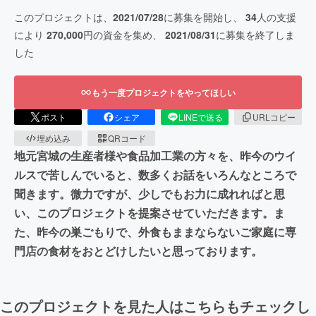
このプロジェクトは、
2021/07/28
に募集を開始し、
34
人の支援
により
270,000
円の資金を集め、
2021/08/31
に募集を終了しま
した
もう一度プロジェクトをやってほしい
ポスト
シェア
LINEで送る
URLコピー
埋め込み
QRコード
地元宮城の生産者様や食品加工業の方々を、昨今のウイ
ルスで苦しんでいると、数多くお話をいろんなところで
聞きます。微力ですが、少しでもお力に成れればと思
い、このプロジェクトを提案させていただきます。ま
た、昨今の巣ごもりで、外食もままならないご家庭に専
門店の食材をおとどけしたいと思っております。
このプロジェクトを見た人はこちらもチェックし