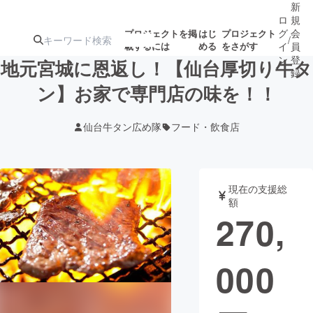
新
ロ
規
グ
会
プロジェクトを掲
はじ
プロジェクト
/
載するには
める
をさがす
イ
員
ン
登
地元宮城に恩返し！【仙台厚切り牛タ
録
ン】お家で専門店の味を！！
人気のプロ
注目のリ
注目の新着プロ
募集終了が近いプ
もうすぐ公開
仙台牛タン広め隊
フード・飲食店
ジェクト
ターン
ジェクト
ロジェクト
されます
アート・写真
音楽
現在の支援総
額
270,
テクノロジー・ガジェット
ゲーム・サ
000
映像・映画
書籍・雑誌
ビジネス・起業
チャレンジ