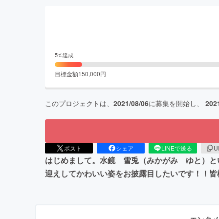
5
%達成
目標金額
150,000
円
このプロジェクトは、
2021/08/06
に募集を開始し、
202
ポスト
シェア
LINEで送る
U
はじめまして。水鏡 雪兎（みかがみ ゆと）とい
迎えしてかわいい姿をお披露目したいです！！皆