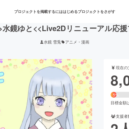
プロジェクトを掲載するには
はじめる
プロジェクトをさがす
】>>水鏡ゆと<<Live2Dリニューアル
水鏡 雪兎
アニメ・漫画
注目のリターン
注目の新着プロジェクト
募集終了が近いプロジェクト
も
現在の
音楽
舞台・パフォーマンス
8,
ゲーム・サービス開発
フード・飲食店
5%
書籍・雑誌出版
アニメ・漫画
目標金額は1
支援者
チャレンジ
ビューティー・ヘルスケ
2