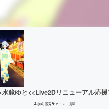
】>>水鏡ゆと<<Live2Dリニューアル
水鏡 雪兎
アニメ・漫画