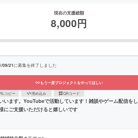
現在の支援総額
8,000
円
1/09/21
に募集を終了しました
もう一度プロジェクトをやってほしい
RLコピー
埋め込み
QRコード
います。YouTubeで活動しています！雑談やゲーム配信を
様にご支援いただけると嬉しいです