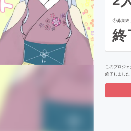
募集終
CAMPFIRE for Social Good
CAMPFIRE Creation
終
CAMPFIREふるさと納税
machi-ya
コミュニティ
このプロジェ
終了しました