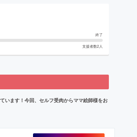
終了
支援者数
2
人
しています！今回、セルフ受肉からママ絵師様をお