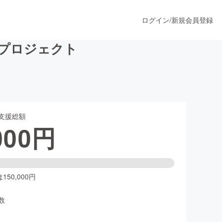
ログイン
/
新規会員登録
応援プロジェクト
うすぐ公開されます
支援総額
プロダクト
000
円
ファッション
スポーツ
50,000円
数
ア
ソーシャルグッド
人