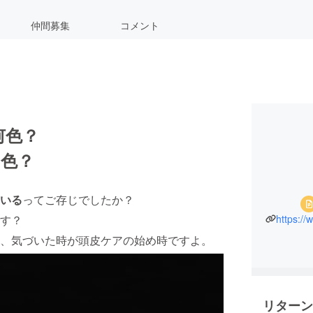
仲間募集
コメント
何色？
白色？
いる
ってご存じでしたか？
す？
https://
、気づいた時が頭皮ケアの始め時ですよ。
リターン