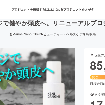
プロジェクトを掲載するには
はじめる
プロジェクトをさがす
ジで健やか頭皮へ。リニューアルプロ
Marine Nano_fiber
ビューティー・ヘルスケア
鳥取県
注目のリターン
注目の新着プロジェクト
募集終了が近いプロジェクト
も
現在の
音楽
舞台・パフォーマンス
85
ゲーム・サービス開発
フード・飲食店
85%
書籍・雑誌出版
アニメ・漫画
目標金額は1
支援者
チャレンジ
ビューティー・ヘルスケ
17