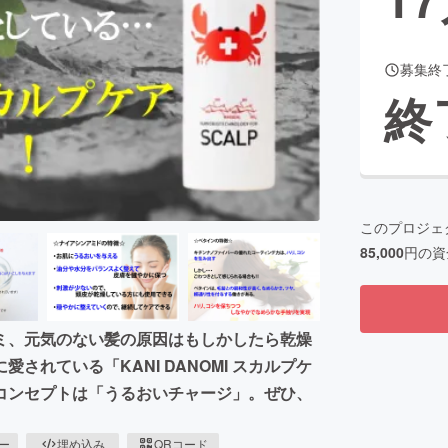
募集終
CAMPFIRE for Social Good
CAMPFIRE Creation
終
CAMPFIREふるさと納税
machi-ya
コミュニティ
このプロジェ
85,000
円の資
ミ、元気のない髪の原因はもしかしたら乾燥
れている「KANI DANOMI スカルプケ
コンセプトは「うるおいチャージ」。ぜひ、
ピー
埋め込み
QRコード