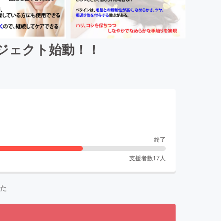
ジェクト始動！！
終了
支援者数
17
人
た