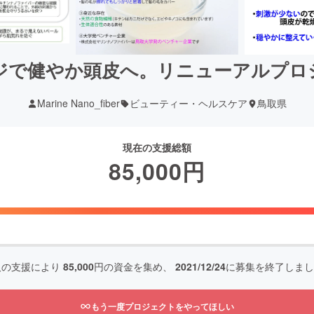
ジで健やか頭皮へ。リニューアルプロ
Marine Nano_fiber
ビューティー・ヘルスケア
鳥取県
現在の支援総額
85,000
円
人の支援により
85,000
円の資金を集め、
2021/12/24
に募集を終了しまし
もう一度プロジェクトをやってほしい