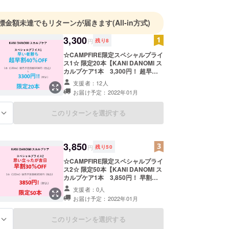
標金額未達でもリターンが届きます
(All-in方式)
3,300
円
残り
8
☆CAMPFIRE限定スペシャルプライ
ス1☆ 限定20本【KANI DANOMI ス
カルプケア1本 3,300円！ 超早割
40%OFF】 KANI DANOMI スカルプ
支援者：12人
ケア（120ml）×1本販売予定価格
お届け予定：2022年01月
5,500円（税込）→3,300円
（40％OFF、消費税込、送料無料)
このリターンを選択する
る
3,850
円
残り
50
☆CAMPFIRE限定スペシャルプライ
ス2☆ 限定50本【KANI DANOMI ス
カルプケア1本 3,850円！ 早割
30%OFF】 KANI DANOMI スカルプ
支援者：0人
ケア（120ml）×1本販売予定価格
お届け予定：2022年01月
5,500円（税込）→3,850円
（40％OFF、消費税込、送料無料)
このリターンを選択する
る