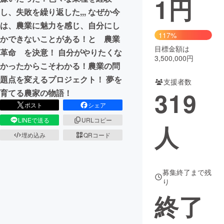
1
円
し、失敗を繰り返した,,, なぜか今
まちづくり・地域活性化
は、農業に魅力を感じ、自分にし
117%
かできないことがある！と 農業
目標金額は
CAMPFIRE for Social Good
CAMPFIRE Creation
革命 を決意！ 自分がやりたくな
3,500,000円
CAMPFIREふるさと納税
machi-ya
コミュニティ
かったからこそわかる！農業の問
題点を変えるプロジェクト！ 夢を
支援者数
319
育てる農家の物語！
ポスト
シェア
LINEで送る
URLコピー
人
埋め込み
QRコード
募集終了まで残
り
終了