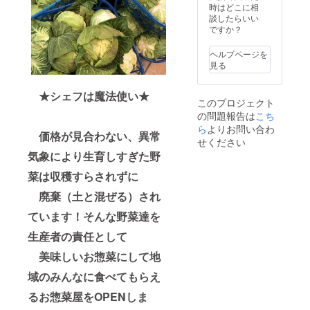
時はどこに相
談したらいい
ですか？
ヘルプページを
見る
★シェフは魔法使い★
このプロジェクト
の問題報告は
こち
ら
よりお問い合わ
価格が見合わない、異常
せください
気象により生育しすぎた野
菜は収穫すらされずに
廃棄（土と混ぜる）され
ています！そんな野菜達を
生産者の責任として
美味しいお惣菜にして地
域のみんなに食べてもらえ
るお惣菜屋をOPENしま