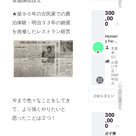
択
きま
けま
す
る
す。＊
す。※宿
300
１回約
泊込
★築９０年の古民家での農
3,000円
（最大
,00
程度の
16名）
泊体験・明治３３年の納屋
0
円
品とレ
お料理
を改修したレストラン経営
シピを
は別途
お届け
料金
Henner
致しま
利用時
y Farm
す！
間：12
の畑に
支援
時〜翌
１年間
者：
日10時
好きな
0人
宿泊規
名前を
お届
約への
つけら
け予
同意を
れま
定：
お願い
す！
2022
年02
してい
年間
こ
月
ます。
1,000名
の
リ
住
以上の
タ
ー
所：千
訪問者
ン
詳細を見る
を
今まで色々なことをしてき
葉県銚
への
選
択
子市猿
PR、銚
す
る
て、より強くやりたいと
田町９
子電鉄
300
５８ ※
沿線の
思ったことは２つ！
詳細は
畑に看
,00
後日打
板設置
0
円
合せに
など広
て ：
告宣伝
必ず農