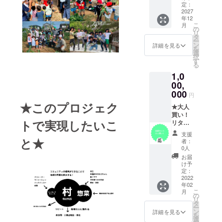
をリ
みせま
定：
ターン
す！ 次
2027
年12
とさせ
の世代
こ
月
て頂き
が誇り
の
リ
ます！
を持っ
タ
ー
て農家
ン
詳細を見る
を
になり
選
択
たいっ
す
る
て言え
1,0
るよう
な未来
00,
を作り
000
円
ます！
★このプロジェク
夢を育
★大人
てる農
買い！
トで実現したいこ
家にな
リター
りま
ン全部
支援
す！ 農
セット
と★
者：
業革命
★
0人
を起こ
1,000,0
お届
すこと
00円
け予
をリ
：
定：
ターン
セット
2022
年02
とさせ
内
こ
月
て頂き
容 /
の
リ
ます！
リター
タ
ー
＊メー
ン品全
ン
詳細を見る
を
ルにて
て！
選