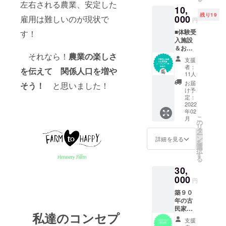
０％の
カー
左右される農業、安定した
10,
着やす
残り19
く、シ
000
雇用は難しいのが現状で
円
ンプル
■体験受
す！
なロゴ
入施設
マー
＆お惣
ク！ 薄
それなら！
農業の楽しさ
菜屋
めの生
支援
オープ
地でイ
者：
を伝えて 関係人口を増や
ンパー
ンナー
11人
ティー
として
お届
そう！
と思いました！
招待状■
も、夏
け予
今回の
は涼し
定：
クラウ
2022
い！ア
年02
ドファ
フロも
こ
月
ンディ
愛用！
の
リ
ングで
＊サイ
タ
ー
のプロ
ズは
ン
詳細を見る
を
ジェク
SMLXL
選
択
トの新
＊カ
す
る
しい施
ラーは
30,
設の
ネイ
オープ
000
ビー、
円
ニング
ブラッ
築９０
パー
ク、ホ
年の古
ティー
ワイト
民家で
への 招
ご指定
私達のコンセプ
の一棟
待状！
できる
支援
貸 宿泊
オープ