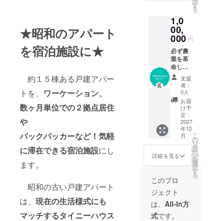
択
お礼文
す
る
と今後
1,0
の計画
を説明
00,
★昭和のアパート
させて
000
円
頂きま
を宿泊施設に★
す。
必ず農
業を革
命しま
す！農
約１５棟ある戸建アパー
支援
業のイ
者：
メージ
トを、
ワーケーション、
0人
を必ず
お届
数ヶ月単位での２拠点居住
変えて
け予
みせま
定：
や
す！ 次
2027
年12
の世代
バックパッカーなど！気軽
こ
月
が誇り
の
リ
を持っ
タ
に滞在できる宿泊施設
にし
ー
て農家
ン
詳細を見る
を
になり
選
ます。
択
たいっ
す
る
て言え
このプロ
るよう
昭和の古い戸建アパート
ジェクト
な未来
は、
現在の生活様式にも
を作り
は、
All-In方
ます！
マッチするタイニーハウス
式
です。
夢を育