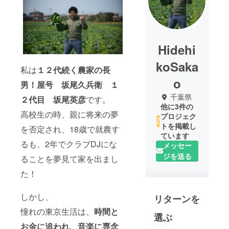
Hidehi
koSaka
私は
１２代続く農家の長
o
男！屋号 坂尾久兵衛 １
千葉県
２代目 坂尾英彦
です。
他に3件の
高校生の時、親に将来の夢
プロジェク
トを掲載し
を否定され、18歳で就農す
ています
るも、2年でクラブDJにな
メッセー
ジを送る
ることを夢見て家を出まし
た！
しかし、
リターンを
憧れの東京生活は、
時間と
選ぶ
お金に追われ、音楽に専念