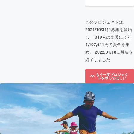
このプロジェクトは、
2021/10/31
に募集を開始
し、
319
人の支援により
4,107,611
円の資金を集
め、
2022/01/18
に募集を
終了しました
もう一度プロジェク
トをやってほしい