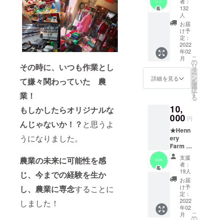
者：
廃棄さ
利用は
132
れてし
不可）
人
まうア
女子
お届
フロ
会、な
け予
きゃべ
定：
どなど
2022
つ・ア
使い方
年02
フロ
はあな
こ
月
コーン
の
た次
リ
その時に、いつも作業とし
を使っ
タ
第！※農
ー
た商品
ン
作業に
詳細を見る
て嫌々関わっていた 農
を
セット
選
支障が
択
カ
す
ない内
業！
る
リッと
容でお
10,
アフロ
もしかしたらオリジナルな
願いし
000
コー
ます。
円
んじゃないか！？
と思うよ
ン・
場
★Henn
キャベ
所：銚
うになりました。
ery
チ・ア
子市笠
Farm で
フロ
上町
使える
コーン
5901-
支援
農業の未来に可能性を感
商品券
JAN・
4
者：
★ 今
フロー
19人
間取：
じ、今までの経験を生か
回のプ
ズンア
２K（８
お届
ロジェ
フロ
け予
し、農業に専念
することに
畳、６
クトで
定：
コー
畳、
オープ
2022
しました！
ン・ア
キッチ
年02
ンする
フロ
ン、ト
こ
月
お惣菜
の
きゃべ
イレ、