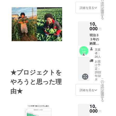
リ
屋さ
タ
つ餃
シャ
ー
ん
ン
子・
詳細を見る
ワー
を
や
選
アフロ
ルー
択
Henner
す
コーン
ム）
る
y Farm
パウ
宿泊規
10,
で商品
ダー・
約への
購入と
000
ザワー
同意を
円
して
クラウ
お願い
明治３
使える
トから
してい
３年の
商品券
ランダ
ます。※
納屋を
です。
ムに３
詳細は
改修し
1,000円
０００
後日打
支援
たレス
x 3枚
円分の
者：
合せに
トラン
（計
26人
セット
て 体
でのラ
3,000
です。
お届
験：所
ンチ１
円）※こ
け予
：
要時間
名様分
の商品
定：
セット
★プロジェクトを
1〜３時
旬の
2022
券は店
内容 /
間程度
年02
食材を
頭のみ
3,000円
※詳細は
やろうと思った理
こ
月
使った
での利
の
相当の
後日打
リ
コース
用とな
タ
商品・
合せに
ー
由★
料理に
りま
ン
詳細を見る
アフロ
て ：
を
なりま
す。
選
写真集2
セット
択
す。※メ
：
す
冊・お
内容 / 宿
る
ニュー
セット
礼のお
泊＆体
10,
はお選
内容 / 商
手紙・
験チ
び頂け
000
品券・
アフロ
円
ケット
ませ
アフロ
ステッ
（1名