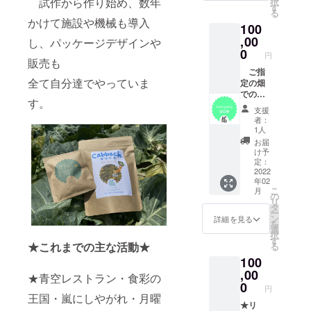
試作から作り始め、数年
択
冊・お
強化！
す
る
礼のお
タネか
かけて施設や機械も導入
100
手紙・
ら野菜
アフロ
を生産
,00
し、パッケージデザインや
ステッ
するこ
0
円
カー
とで
販売も
食の大
ご指
全て自分達でやっていま
切さを
定の畑
感じで
でのイ
す。
いただ
ベン
支援
けま
ト・
者：
す。
パー
1人
SDGsへ
ティプ
お届
の取り
ラン
け予
組みに
例：畑
定：
ついて
でライ
2022
年02
などお
ブ！撮
こ
月
話し致
影会、
の
リ
しま
ウェ
タ
ー
す！
ディン
ン
詳細を見る
を
定員１
グ、な
選
択
０名程
ど使い
す
★これまでの主な活動★
る
度 ※詳
方はあ
100
細は後
なた次
日打合
第！
,00
★青空レストラン・食彩の
せにて
※詳細は
0
円
：セッ
後日打
王国・嵐にしやがれ・月曜
ト内容/
合せに
★リ