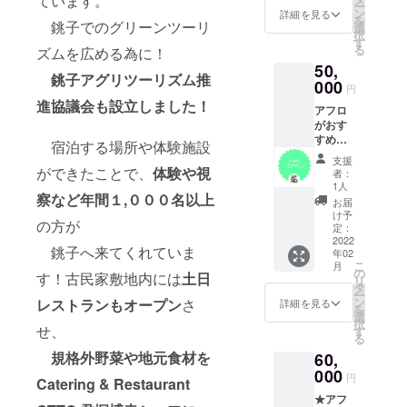
ています。
ー
太っ腹
アフロ
ン
詳細を見る
を
銚子でのグリーンツーリ
プラ
ステッ
選
択
ン！ ：
カー
す
る
ズムを広める為に！
セット
50,
内容/ 個
銚子アグリツーリズム推
別にお
000
円
礼のお
進協議会も設立しました！
アフロ
手紙・
がおす
アフロ
すめす
写真集
宿泊する場所や体験施設
る観光
10冊・
支援
スポッ
アフロ
ができたことで、
体験や視
者：
ト・飲
ステッ
1人
察など年間１,０００名以上
食店・
カー
お届
人など
け予
の方が
観光
定：
マップ
2022
銚子へ来てくれていま
年02
には
こ
月
載って
の
す！古民家敷地内には
土日
リ
いない
タ
ー
銚子
ン
レストランもオープン
さ
詳細を見る
を
をご案
選
択
内しま
せ、
す
る
す。農
規格外野菜や地元食材を
60,
家や漁
業者を
000
円
Catering & Restaurant
ご紹
★アフ
介！地