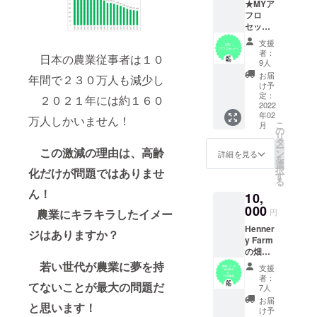
★MYア
ん。
写真集2
カー
分）・
フロ
住所：
冊・お
アフロ
セット
千葉県
礼のお
写真集2
★
銚子市
手紙・
支援
冊・お
Henner
猿田町
アフロ
者：
礼のお
日本の農業従事者は１０
y Farm
９５８
ステッ
9人
手紙・
の畑で
※来店
カー
お届
年間で２３０万人も減少し
アフ
の正
時には
け予
ロス
装！自
ご予約
定：
２０２１年には約１６０
テッ
分だけ
2022
をお願
カー
年02
のアフ
いしま
万人しかいません！
こ
月
ロで差
す。
の
リ
をつけ
：
タ
ー
この激減の理由は、高齢
ろ！オ
セット
ン
詳細を見る
を
リジナ
内容 / 食
選
択
化だけが問題ではありませ
ル巾着
事券
す
る
付き！
（１
ん！
10,
：セッ
名）・
ト内容/
000
アフロ
農業にキラキラしたイメー
円
マイア
写真集2
Henner
フロ＆
冊・お
ジはありますか？
y Farm
収納
礼のお
の畑の
袋・ア
手紙・
中を走
フロ写
若い世代が農業に夢を持
アフロ
支援
る銚子
真集2
ステッ
者：
てないことが最大の問題だ
電鉄と
冊・お
カー
7人
のコラ
礼のお
お届
と思います！
ボ商
手紙・
け予