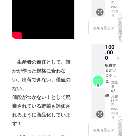
のペー
ディン
定：
スでお
グ・地
2022
年02
届け致
域活性
こ
月
しま
化な
の
リ
す。 美
ど！今
タ
ー
味しい
までの
ン
詳細を見る
を
食べ方
経験か
選
択
もご提
らアド
す
る
案させ
バイス
100
て頂き
しま
ます。
す。
,00
＊１回
全国ど
0
円
約3,000
こへで
生産者の責任として、誰
円程度
もお伺
収穫す
かが作った規格に合わな
の品と
いしま
るだけ
レシピ
す！※旅
じゃな
い、出荷できない、価値の
をお届
費など
い！苗
支援
け致し
別途 ※
植え・
者：
ない、
ます！
詳細は
草取
0人
後日打
り・収
値段がつかない！
として廃
お届
合せに
穫！３
け予
て ：
回プラ
定：
棄されている野菜も評価さ
セット
ン み
2022
年02
れるように商品化していま
内容 / ア
んなで
こ
月
フロ相
アフロ
の
リ
す！
談・ア
を被り
タ
ー
フロ写
チーム
ン
詳細を見る
を
真集10
ワーク
選