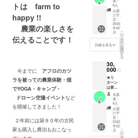
のはサ
者：
トは farm to
2名様分
ン前に
イズの
9人
/ 追加料
施設の
みとな
お届
金にて
見学と
happy !!
りま
け予
人数変
地元食
定：
す。＊
更でき
2022
材を
１枚ず
農業の楽しさを
年02
ます。
使った
つ手刷
こ
月
場
お惣菜
の
りの
伝えることです！
リ
所：銚
の試食
タ
為、印
ー
子市猿
ができ
ン
刷ムラ
詳細を見る
を
田町
ます。
選
や一な
択
宿泊規
ささや
す
ど異な
る
約への
かです
りま
30,
同意を
がお料
す。
お願い
000
理もご
今までに
アフロのカツ
円
してい
用意し
★リ
ます。※
新たな
ラを被っての農業体験・畑
ターン
詳細は
スター
は要ら
でYOGA・キャンプ・
後日打
トをき
ない
合せに
りたい
支援
ドローン空撮イベント
など
よ！プ
て ：
と思い
者：
ラン★
セット
ます。
6人
を開催してきました！
内容 / 宿
お届
Henner
泊券・
け予
y Farm
アフロ
定：
２年前には築９０年の古民
の活動
2022
写真集2
年02
を支援
冊・お
家も購入し農泊もおこなっ
こ
月
してく
礼のお
の
リ
れる！
手紙・
タ