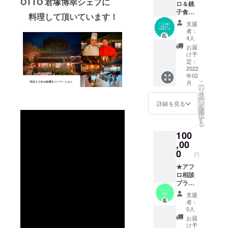
OTTO 君塚博幸シェフに
ロ＆銚
元の人
子食材
がよく
料理して頂いています！
定期便
行くお
支援
6ヶ月★
店へご
者：
食料自
案内！
4人
給率２
1日５
お届
４０％
時間程
け予
の銚子
度、施
定：
の食材
2022
設料金
年02
の中か
や食事
こ
月
ら、 ア
代は含
の
リ
フロが
まれま
タ
ー
厳選
せん。
ン
詳細を見る
を
し、お
：
選
択
すすめ
セット
す
る
できる
内容 / 銚
100
食材と
子1日案
アフロ
,00
内・ア
きゃべ
フロ写
0
円
つ・ア
真集2
フロ
★アフ
冊・お
コーン
ロ相談
礼のお
を はじ
プラン
手紙・
めとす
★ 農
アフロ
支援
る加工
業の悩
ステッ
者：
品を約
み・商
カー
0人
２ヶ月
品化・
お届
に１度
ブラン
け予