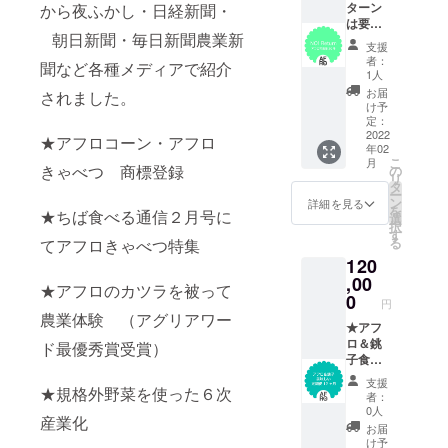
体験・
て ：
ターン
から夜ふかし・日経新聞・
アフロ
セット
は要ら
朝日新聞・毎日新聞農業新
写真集
内容/畑
ない
支援
10冊・
をイベ
よ！プ
者：
聞など各種メディアで紹介
お礼の
ント会
ラン★
1人
お手
場とし
お届
されました。
紙・ア
て提
Henner
け予
フロス
供・ア
y Farm
定：
テッ
フロ写
の活動
2022
★アフロコーン・アフロ
年02
カー
真集2
を支援
こ
月
冊・お
してく
きゃべつ 商標登録
の
リ
礼のお
れる！
タ
ー
手紙
太っ腹
ン
詳細を見る
を
★ちば食べる通信２月号に
アフロ
プラ
選
択
ステッ
ン！ ：
す
る
てアフロきゃべつ特集
カー
セット
120
内容/ 個
別にお
,00
★アフロのカツラを被って
礼のお
0
円
手紙・
農業体験 （アグリアワー
アフロ
★アフ
写真集
ロ＆銚
ド最優秀賞受賞）
30冊・
子食材
アフロ
定期便
支援
ステッ
12ヶ月
★規格外野菜を使った６次
者：
カー
★食料
0人
産業化
自給率
お届
２４
け予