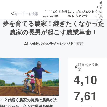
新
ロ
規
グ
会
プロジェクトを掲
はじ
プロジェクト
/
載するには
める
をさがす
イ
員
ン
登
夢を育てる農家！継ぎたくなかった
録
農家の長男が起こす農業革命！
人気のプロ
注目のリ
注目の新着プロ
募集終了が近いプ
もうすぐ公開
HidehikoSakao
チャレンジ
千葉県
ジェクト
ターン
ジェクト
ロジェクト
されます
アート・写真
音楽
現在の支援総
額
4,10
テクノロジー・ガジェット
ゲーム・サ
7,61
映像・映画
書籍・雑誌
１２代続く農家の長男は農業が大
ビジネス・起業
チャレンジ
嫌いだった！色々な業種を経験