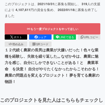
このプロジェクトは、
2021/10/31
に募集を開始し、
319
人の支援
により
4,107,611
円の資金を集め、
2022/01/18
に募集を終了し
ました
もう一度プロジェクトをやってほしい
ポスト
シェア
LINEで送る
URLコピー
埋め込み
QRコード
１２代続く農家の長男は農業が大嫌いだった！色々な業
種を経験し、失敗を繰り返した,,, なぜか今は、農業に魅
力を感じ、自分にしかできないことがある！と 農業革
命 を決意！ 自分がやりたくなかったからこそわかる！
農業の問題点を変えるプロジェクト！ 夢を育てる農家の
物語！
このプロジェクトを見た人はこちらもチェックし