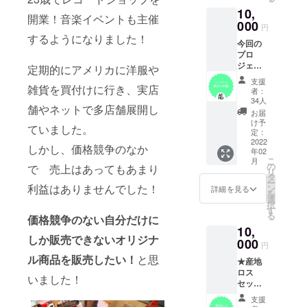
た！
10,
：
開業！音楽イベントも主催
セット
000
円
内容 / ア
するようになりました！
今回の
フロ写
プロ
真集2
ジェク
冊・お
定期的にアメリカに洋服や
トでリ
礼のお
支援
ノベー
雑貨を買付けに行き、実店
手紙・
者：
ション
アフロ
34人
舗やネットで多店舗展開し
したア
ステッ
お届
パート
カー
け予
ていました。
での宿
定：
泊と畑
2022
しかし、価格競争のなか
年02
での体
こ
月
験がで
の
で 売上はあってもあまり
リ
きま
タ
ー
す。
利益はありませんでした！
ン
詳細を見る
を
farm is
選
択
freedo
す
る
価格競争のない自分だけに
m! 農作
10,
業はも
しか販売できないオリジナ
ちろ
000
円
ん、何
ル商品を販売したい！
と思
★産地
もしな
ロス
い、
いました！
セット
YOGA
★ 規
、撮影
支援
格外で
（商的