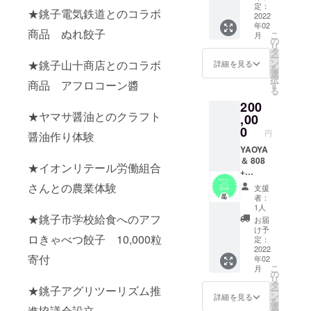
０％の
定：
★銚子電気鉄道とのコラボ
銚子の
2022
年02
食材の
商品 ぬれ餃子
こ
月
中か
の
リ
ら、 ア
タ
ー
フロが
ン
★銚子山十商店とのコラボ
詳細を見る
を
厳選
選
択
し、お
商品 アフロコーン醬
す
る
すすめ
200
できる
★ヤマサ醤油とのクラフト
食材と
,00
アフロ
0
円
醤油作り体験
きゃべ
つ・ア
YAOYA
フロ
＆ 808
★イオンリテール労働組合
コーン
+
を はじ
DELI
さんとの農業体験
支援
めとす
のある
者：
る加工
２５０
1人
品を毎
坪の敷
★銚子市学校給食へのアフ
お届
月お届
地を貸
け予
ロきゃべつ餃子 10,000粒
け致し
切、イ
定：
ます。
ベント
2022
寄付
年02
美味し
や
こ
月
い食べ
PARTY
の
リ
方もご
を 開
タ
★銚子アグリツーリズム推
ー
提案さ
催して
ン
詳細を見る
を
せて頂
いただ
選
進協議会設立