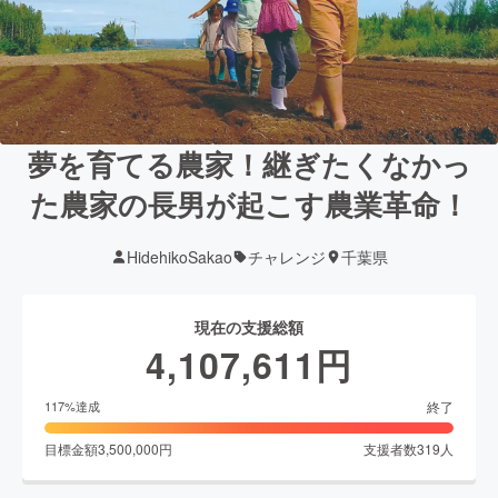
夢を育てる農家！継ぎたくなかっ
た農家の長男が起こす農業革命！
HidehikoSakao
チャレンジ
千葉県
現在の支援総額
4,107,611
円
終了
117
%達成
目標金額
3,500,000
円
支援者数
319
人