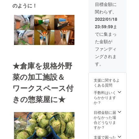
てる農
目標金額に
のように！
家にな
関わらず、
りま
す！ 農
2022/01/18
業革命
23:59:59
ま
を起こ
すこと
でに集まっ
をリ
た金額が
ターン
とさせ
ファンディ
て頂き
ングされま
ます！
＊メー
★倉庫を規格外野
す。
ルもし
くは直
菜の加工施設＆
接お会
支援に関するよ
いして
くある質問
ワークスペース付
お礼と
今後の
手数料はいく
きの惣菜屋に★
計画を
らかかります
説明さ
か？
せて頂
きま
目標金額に届
す。
かなかった場
合どうなりま
すか？
支援で困った