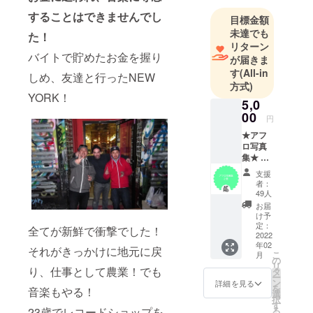
することはできませんでし
目標金額
未達でも
た！
リターン
バイトで貯めたお金を握り
が届きま
す
(All-in
しめ、友達と行ったNEW
方式)
YORK！
5,0
00
円
★アフ
ロ写真
集★
約３年
支援
間のア
者：
フロを
49人
被って
お届
の体
け予
験・イ
定：
全てが新鮮で衝撃でした！
ベン
2022
年02
ト・販
それがきっかけに地元に戻
こ
月
売会で
の
リ
の様子
り、仕事として農業！でも
タ
ー
を写真
ン
詳細を見る
を
音楽もやる！
集にし
選
択
まし
す
23歳でレコードショップを
る