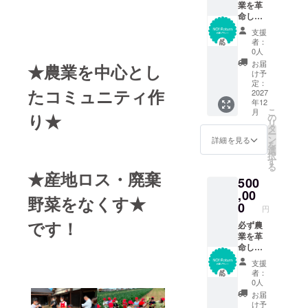
セット
とし
業を革
内容 /
て！
命しま
YAOYA
※ご提案
す！農
支援
＆ 808
頂いた
業のイ
者：
+ DELI
内容を
メージ
0人
貸切・
含め後
を必ず
お届
★農業を中心とし
アフロ
日打ち
変えて
け予
写真集2
合わせ
みせま
定：
た
コミュニティ作
冊・お
させて
す！ 次
2027
年12
礼のお
頂きま
の世代
こ
月
手紙
す。
が誇り
り★
の
リ
アフロ
：
を持っ
タ
ー
ステッ
セット
て農家
ン
詳細を見る
を
カー
内容/ 畑
になり
選
択
に名前
たいっ
す
る
をつけ
て言え
★
産地ロス・廃棄
500
られる
るよう
権利・
な未来
,00
野菜をなくす★
アフロ
を作り
0
円
写真集2
ます！
です！
冊・個
夢を育
必ず農
別にお
てる農
業を革
手紙
家にな
命しま
りま
す！農
支援
す！ 農
業のイ
者：
業革命
メージ
0人
を起こ
を必ず
お届
すこと
変えて
け予