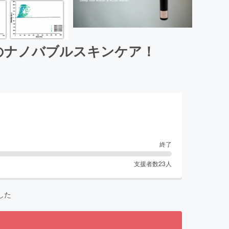
のナノバブルスキンケア！
終了
支援者数
23
人
した