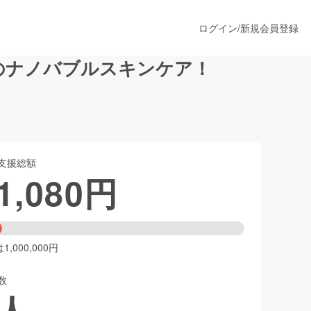
ログイン
/
新規会員登録
のナノバブルスキンケア！
うすぐ公開されます
支援総額
プロダクト
1,080
円
ファッション
スポーツ
,000,000円
数
ア
ソーシャルグッド
人