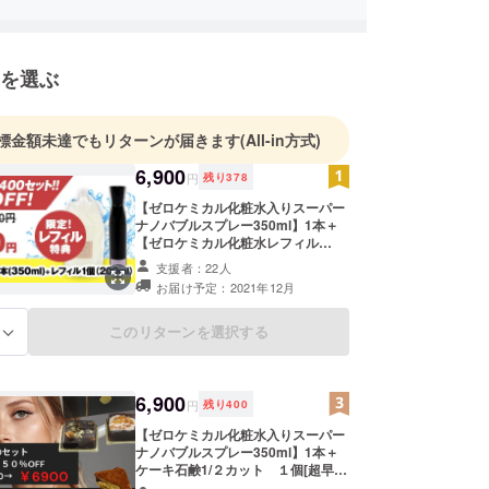
を選ぶ
標金額未達でもリターンが届きます
(All-in方式)
6,900
円
残り
378
【ゼロケミカル化粧水入りスーパー
ナノバブルスプレー350ml】1本＋
【ゼロケミカル化粧水レフィル
200ml】1個[超早割：一般販売予定
支援者：22人
価格 13,800円の50%OFF！更に一
お届け予定：2021年12月
般販売予定価格3,000円（300ml）
のレフィルオリジナルサイズ
（200ml）をお付けします！]※ボト
このリターンを選択する
る
ルのカラーはお選び頂けません。本
体とレフィルは同じ香りとなりま
す。
6,900
円
残り
400
【ゼロケミカル化粧水入りスーパー
ナノバブルスプレー350ml】1本＋
ケーキ石鹸1/２カット １個[超早
割：一般販売予定価格 13,800円の