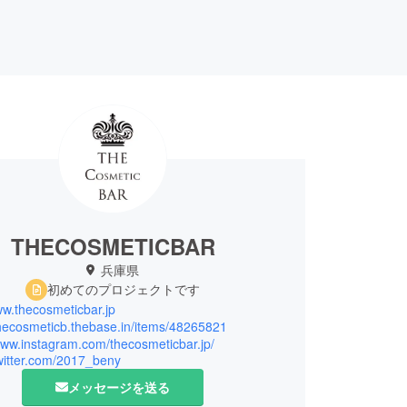
THECOSMETICBAR
兵庫県
初めてのプロジェクトです
ww.thecosmeticbar.jp
thecosmeticb.thebase.in/items/48265821
www.instagram.com/thecosmeticbar.jp/
twitter.com/2017_beny
メッセージを送る