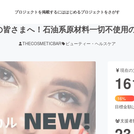
プロジェクトを掲載するには
はじめる
プロジェクトをさがす
の皆さまへ！石油系原材料一切不使用
THECOSMETICBAR
ビューティー・ヘルスケア
注目のリターン
注目の新着プロジェクト
募集終了が近いプロジェクト
も
現在の
音楽
舞台・パフォーマンス
16
ゲーム・サービス開発
フード・飲食店
16%
書籍・雑誌出版
アニメ・漫画
目標金額は1
支援者
チャレンジ
ビューティー・ヘルスケ
23