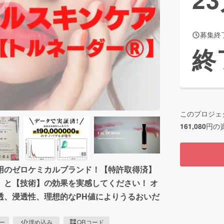
募集終
CAMPFIRE for Social Good
CAMPFIRE Creation
終
CAMPFIREふるさと納税
machi-ya
コミュニティ
このプロジェ
161,080
円の
用のゼロケミカルブランド！【特許取得済】
】と【技術】の効果を実感してください！ オ
透、浸透性、理想的なPH値によりうるおいだ
ピー
埋め込み
QRコード