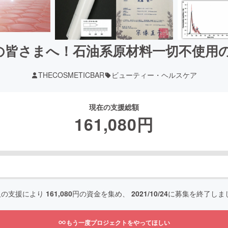
の皆さまへ！石油系原材料一切不使用
THECOSMETICBAR
ビューティー・ヘルスケア
現在の支援総額
161,080
円
人の支援により
161,080
円の資金を集め、
2021/10/24
に募集を終了しま
もう一度プロジェクトをやってほしい