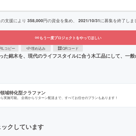
人の支援により
358,000
円の資金を集め、
2021/10/31
に募集を終了しま
もう一度プロジェクトをやってほしい
RLコピー
埋め込み
QRコード
った銘木を、現代のライフスタイルに合う木工品にして、一般
領域特化型クラファン
から実施可能。 企画からリターン配送まで、すべてお任せのプランもあります！
ェックしています