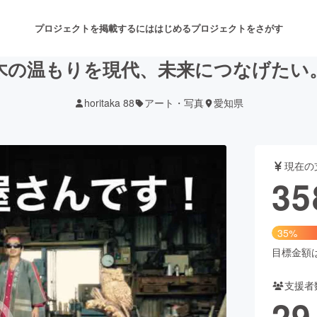
プロジェクトを掲載するには
はじめる
プロジェクトをさがす
木の温もりを現代、未来につなげたい
horitaka 88
アート・写真
愛知県
注目のリターン
注目の新着プロジェクト
募集終了が近いプロジェクト
も
現在の
音楽
舞台・パフォーマンス
35
ゲーム・サービス開発
フード・飲食店
35%
書籍・雑誌出版
アニメ・漫画
目標金額は1
支援者
チャレンジ
ビューティー・ヘルスケ
29