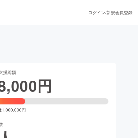
ログイン
/
新規会員登録
。
うすぐ公開されます
支援総額
プロダクト
8,000
円
ファッション
スポーツ
,000,000円
数
ア
ソーシャルグッド
人