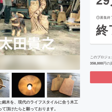
募集終
CAMPFIRE for Social Good
CAMPFIRE Creation
終
CAMPFIREふるさと納税
machi-ya
コミュニティ
このプロジェ
358,000
円の
た銘木を、現代のライフスタイルに合う木工
って頂けたらと願っております。