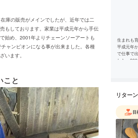
た在庫の販売がメインでしたが、近年では二
売もしております。家業は平成元年から手伝
で始め、2001年よりチェーンソーアートも
生まれも
会でチャンピオンになる事が出来ました。各種
平成元年か
で仕事で
ざいます。
した。20
2004年
も優勝する
いこと
会の審査
現在は木
リターン
木のカト
売等を行
て発信し
目