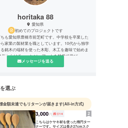
horitaka 88
愛知県
初めてのプロジェクトです
育ちも愛知県豊橋市前芝町です。中学校を卒業した
ら家業の製材業を職としています。10代から独学
出る銘木の端材を使った木彫、木工を趣味で始めま
01年からはチェーンソーアートを独学で学び、
メッセージを送る
に全日本の大会で優勝、後渡米し、アメリカの大会で
事が出来ました。2010年の世界大会優勝後は同大
員を務めさせていただきました。
の専門家として製材、木彫、チェーンソーアート、
を選ぶ
ラリー、等の木工品を国産材を使って自ら作って販
っております。また日々の作業はインスタグラムに
ておりますのでお気軽に覗いてみてください。
標金額未達でもリターンが届きます
(All-in方式)
3,000
円
残り
14
こちらはケヤキ材を使った楕円ター
ナーです。サイズは長さ27cmスク