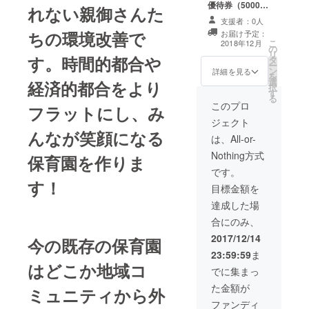
優待券（50000
れない親御さんた
円分） 保育園教
支援者：0人
育の一環として
ちの環境改善で
お届け予定：
の講師。 社会科
こ
2018年12月
の
見学ツアー同行
リ
す。時間的都合や
タ
チケット。
ー
ン
詳細を見る
を
選
経済的都合をより
択
す
る
このプロ
フラットにし、み
ジェクト
んなが笑顔になる
は、All-or-
Nothing方式
保育園を作りま
です。
す！
目標金額を
達成した場
合にのみ、
2017/12/14
今の既存の保育園
23:59:59
ま
はどこか地域コ
でに集まっ
た金額が
ミュニティから外
ファンディ