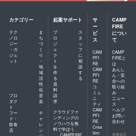
カテゴリー
起案サポート
サ
CAMP
ー
FIRE
テク
ま
プ
ス
ビ
につい
ノロ
ち
ロ
タ
ス
て
ジー
づ
ジ
ッ
・ガ
く
ェ
フ
CAM
CAMP
ジェ
り
ク
に
PFI
FIREと
ット
・
ト
相
RE
は
地
を
談
CAM
あんし
域
作
す
PFI
ん・安
活
る
る
RE
全への
性
資
コ
取り組
化
料
ミュ
み
プロ
音
請
ニ
ニュー
ダク
楽
求
ティ
ス
ト
CAM
ヘルプ
クラウドファ
フー
チ
PFI
お問い
ンディングの
ド・
ャ
RE
合わせ
ノウハウを無
飲食
レ
Crea
料で学ぼう
店
ン
tion
各種規定
CAMPFIRE
ジ