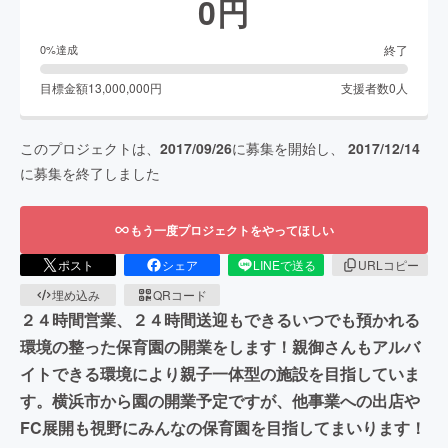
0
円
終了
0
%達成
目標金額
13,000,000
円
支援者数
0
人
このプロジェクトは、
2017/09/26
に募集を開始し、
2017/12/14
に募集を終了しました
もう一度プロジェクトをやってほしい
ポスト
シェア
LINEで送る
URLコピー
埋め込み
QRコード
２４時間営業、２４時間送迎もできるいつでも預かれる
環境の整った保育園の開業をします！親御さんもアルバ
イトできる環境により親子一体型の施設を目指していま
す。横浜市から園の開業予定ですが、他事業への出店や
FC展開も視野にみんなの保育園を目指してまいります！