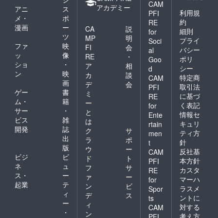
CAM
アカデミー
アニ
ス
利用規
PFI
メ・
ポ
約
RE
漫画
ー
CA
説
細則
for
ツ
MP
明
プライ
Soci
ファ
映
FI
会
バシー
al
ッ
像
RE
・
ポリ
Goo
ショ
・
ア
相
シー
d
ン
映
カ
談
特定商
CAM
画
デ
会
取引法
PFI
ゲー
書
ミ
に基づ
RE
ム・
籍
ー
く表記
for
サー
・
と
情報セ
Ente
ビス
雑
は
キュリ
rtain
開発
誌
ク
サ
ティ方
men
出
ラ
ポ
針
t
版
ウ
ー
反社基
CAM
ビジ
ビ
ド
ト
本方針
PFI
ネ
ュ
フ
サ
カスタ
RE
ス・
ー
ァ
ー
マーハ
for
起業
テ
ン
ビ
ラスメ
Spor
ィ
デ
ス
ントに
ts
ー
ィ
対する
CAM
・
ン
考え方
PFI