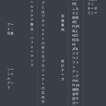
ヘ
グ
クッ
RE
ル
と
キーポ
ふる
ス
は
リシー
さと
ケ
プ
実
納税
ア
ロ
施
AD
アー
舞
ジ
事
FOR
ト・
台
ェ
例
ALL
写真
・
ク
HIO
パ
ト
KOS
フ
の
HI
ォ
作
JFA
ー
り
クラ
マ
方
ウド
ン
プ
統
ファ
ス
ロ
計
ン
ソー
ジ
デ
ディ
シャ
ェ
ー
ング
ル
ク
タ
mac
グッ
ト
hi-ya
ド
の
補助
広
金申
め
請サ
方
ポー