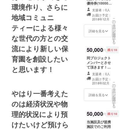
優待券(10000円
環境作り、さらに
分） および保
支援者：0人
育園での講義、
地域コミュニ
お届け予定：
社会見学ツアー
こ
2018年12月
の
同行チケット。
リ
ティーによる様々
タ
ー
ン
詳細を見る
を
選
な世代の方との交
択
す
る
流により新しい保
50,000
円
残り10
育園を創設したい
同プロジェクト
メンバーとさせ
と思います！
て頂きます！ぜ
ひ一緒に頑張り
支援者：0人
ませんか？
お届け予定：
こ
2018年02月
の
リ
タ
やはり一番考えた
ー
ン
詳細を見る
を
選
のは経済状況や物
択
す
る
理的状況により預
50,000
円
残り10
当施設及び提携
けたいけど預けら
施設でのご利用