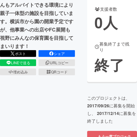
んもアルバイトできる環境により
支援者数
まちづくり・地域活性化
親子一体型の施設を目指していま
0
人
す。横浜市から園の開業予定です
が、他事業への出店やFC展開も
CAMPFIRE for Social Good
CAMPFIRE Creation
視野にみんなの保育園を目指して
CAMPFIREふるさと納税
machi-ya
コミュニティ
募集終了まで残
まいります！
り
ポスト
シェア
終了
LINEで送る
URLコピー
埋め込み
QRコード
このプロジェクトは、
2017/09/26
に募集を開始
し、
2017/12/14
に募集を
終了しました
もう一度プロジェク