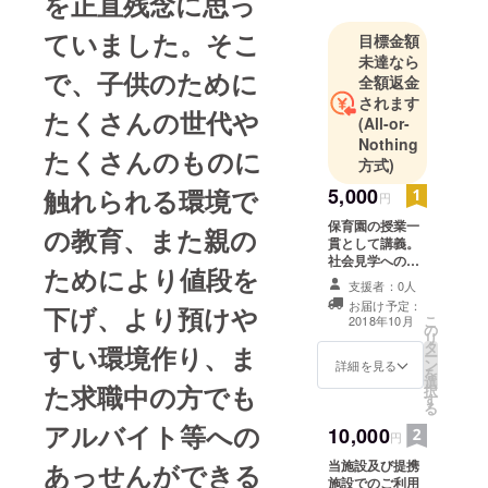
を正直残念に思っ
ていました。そこ
目標金額
未達なら
で、子供のために
全額返金
されます
たくさんの世代や
(All-or-
Nothing
たくさんのものに
方式)
触れられる環境で
5,000
円
保育園の授業一
の教育、また親の
貫として講義。
社会見学への同
ためにより値段を
行。運営施設へ
支援者：0人
の優待利用権
お届け予定：
下げ、より預けや
（５０００円相
こ
2018年10月
の
当分）還元率は
リ
タ
運営状況により
すい環境作り、ま
ー
ン
上がることがあ
詳細を見る
を
選
ります。最低額
た求職中の方でも
択
す
としてとらえて
る
いただきますよ
アルバイト等への
10,000
うお願いいたし
円
ます。
当施設及び提携
あっせんができる
施設でのご利用