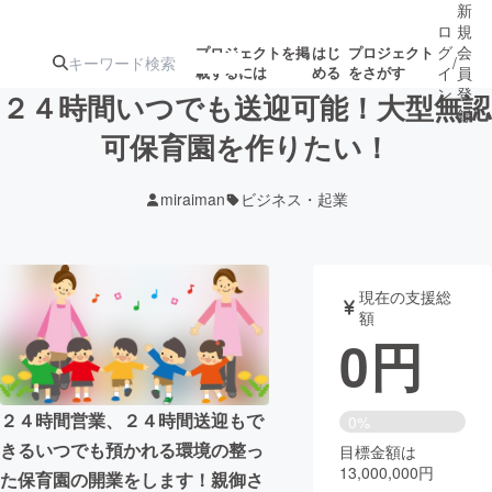
新
ロ
規
グ
会
プロジェクトを掲
はじ
プロジェクト
/
載するには
める
をさがす
イ
員
ン
登
２４時間いつでも送迎可能！大型無認
録
可保育園を作りたい！
人気のプロ
注目のリ
注目の新着プロ
募集終了が近いプ
もうすぐ公開
miraiman
ビジネス・起業
ジェクト
ターン
ジェクト
ロジェクト
されます
アート・写真
音楽
現在の支援総
額
0
円
テクノロジー・ガジェット
ゲーム・サ
映像・映画
書籍・雑誌
２４時間営業、２４時間送迎もで
0%
きるいつでも預かれる環境の整っ
目標金額は
13,000,000円
ビジネス・起業
チャレンジ
た保育園の開業をします！親御さ